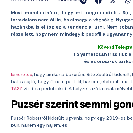
Most mondhatnánk, hogy mi megmondtuk… Sőt, m
forradalom nem áll le, és elmegy a végsőkig. Nyugato
hazánkba is el fog ez a tendencia jutni. Nem sokan
része lett, hogy nem mindegyik pedofília ugyananny
Kövesd Telegr
Folyamatosan frissítjük a 
és az orosz-ukrán konf
Ismeretes
, hogy amikor a buzeráns Bite Zsoltról kiderült
balos sajtó, hogy ő nem pedofil, hanem „efebofil”, me
TASZ
védte a pedofilokat. A helyzet azóta csak mélyebbr
Puzsér szerint semmi gond
Puzsér Róbertről kiderült ugyanis, hogy egy 2019-es be
bűn, hanem egy hajlam, és