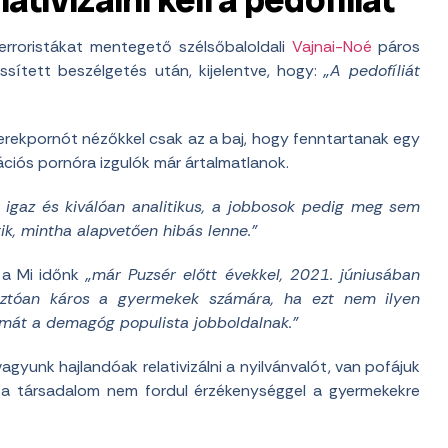
erroristákat mentegető szélsőbaloldali
Vajnai-Noé
páros
rissített beszélgetés után, kijelentve, hogy:
„A pedofíliát
yerekpornót nézőkkel csak az a baj, hogy fenntartanak egy
ációs pornóra izgulók már ártalmatlanok.
igaz és kiválóan analitikus, a jobbosok pedig meg sem
tik, mintha alapvetően hibás lenne.”
n a Mi időnk
„már Puzsér előtt évekkel, 2021. júniusában
asztóan káros a gyermekek számára, ha ezt nem ilyen
mát a demagóg populista jobboldalnak.”
gyunk hajlandóak relativizálni a nyilvánvalót, van pofájuk
y a társadalom nem fordul érzékenységgel a gyermekekre