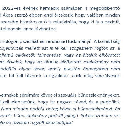
 – 2022-es évének harmadik számában is megdöbbentő
yi Ákos szerző ebben arról értekezik, hogy valóban minden
rzőre hivatkozva ő is relativizálja, hogy ki is a pedofil,
tolerancia lenne kívánatos.
chológiai, pszichiátriai, rendészettudományi). A korrektség
bjektivitás mellett azt is le kell szögeznem rögtön itt, a
lamú elkövetők felmentése, vagy az általuk elkövetett
tt érvelek, hogy az általuk elkövetett cselekmény nem
 pedofília olyan zavar, amely pusztán önmagában nem
re fel kell hívnunk a figyelmet, amik még veszélyesek
gyermekek sérelmére követ el szexuális bűncselekményeket.
kell jelentenünk, hogy itt nagyot téved, és a pedofilok
l. Nem minden pedofil beteg követ el bűncselekményt, és
vetett bűncselekmény pedofil jellegű. Sokan azonban ezt
lő és tévesen rögzült sztereotípia.”