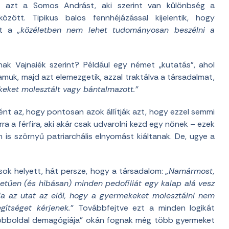
ák azt a Somos Andrást, aki szerint van különbség a
ött. Tipikus balos fennhéjázással kijelentik, hogy
itt a
„közéletben nem lehet tudományosan beszélni a
ak Vajnaiék szerint? Például egy német „kutatás”, ahol
amuk, majd azt elemezgetik, azzal traktálva a társadalmat,
ekeket molesztált vagy bántalmazott.”
nt az, hogy pontosan azok állítják azt, hogy ezzel semmi
ra a férfira, aki akár csak udvarolni kezd egy nőnek – ezek
is szörnyű patriarchális elnyomást kiáltanak. De, ugye a
osok helyett, hát persze, hogy a társadalom:
„Namármost,
tetűen (és hibásan) minden pedofíliát egy kalap alá vesz
rja az utat az elől, hogy a gyermekeket molesztálni nem
gítséget kérjenek.”
Továbbfejtve ezt a minden logikát
 „jobboldal demagógiája” okán fognak még több gyermeket