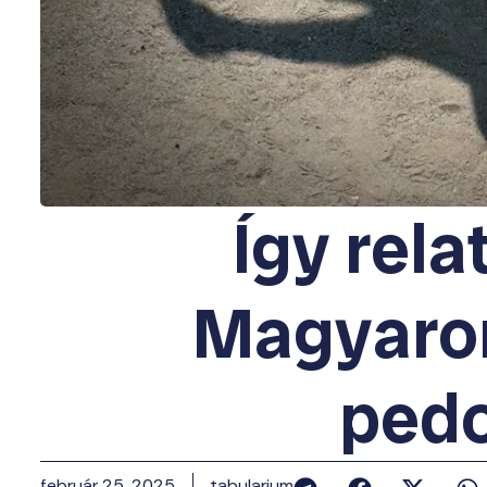
Így rela
Magyaro
pedo
február 25, 2025
tabularium