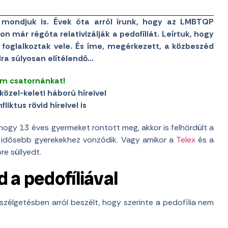
ondjuk is. Évek óta arról írunk, hogy az LMBTQP
n már régóta relativizálják a pedofíliát. Leírtuk, hogy
 foglalkoztak vele. És íme, megérkezett, a közbeszéd
ira súlyosan elítélendő…
am csatornánkat!
közel-keleti háború híreivel
liktus rövid híreivel is
, hogy 13 éves gyermeket rontott meg, akkor is felhördült a
rt idősebb gyerekekhez vonzódik. Vagy amikor a
Telex
és a
e süllyedt.
 a pedofíliával
szélgetésben arról beszélt, hogy szerinte a pedofília nem