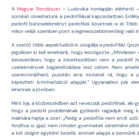
A
Magyar Rendészet
– Ludovika honlapján elérhető
sorokat olvashatunk a pedofíliával kapcsolatban. Erdél
pedofil bűncselekményt pedofilok követnek-e el. Több sze
mikor velük szemben pont a legmesszebbmenőkig való in
A szerző több aspektusból is vizsgálja a pedofíliát (pszi
jegyében ki kell emelnünk, hogy leszögezte:
„Mindezen o
bevezetőben, hogy a következőkben nem a pedofil haj
cselekmények bagatellizálása lesz célom. Nem amelle
szankcionálható, pusztán arra mutatok rá, hogy a
képezheti kriminalizáció alapját.”
Ugyanakkor pár elem
lehetnek a jövőben.
Mint írja, a közbeszédben azt nevezzük pedofilnak, aki 
Hogy a pedofil problémának gyökerét ragadjuk meg, ki 
malmára hajtja a vizet: „
Pedig a pedofília nem erről szó
fordítva is igaz: nem minden gyermekek sérelmére elkö
a két dolgot egyként kezelik, aminek alapja a bennünk é