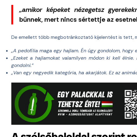
„amikor képeket nézegetsz gyerekekrő
bűnnek, mert nincs sértettje az esetne
De emellett több megbotránkoztató kijelentést is tett, m
„A pedofília maga egy hajlam. Én úgy gondolom, hogy
„Ezeket a hajlamokat valamilyen módon ki kell élnie.
gondolni.”
„Van egy negyedik kategória, ha akarjátok. Ez az animác
A szélsőbaloldal szerint rel