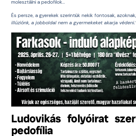
molesztálni a pedofilok…
És persze, a gyerekek szerintük nekik fontosak, azoknak,
illúziónk, a jobboldal nem a gyermekeket akarja védeni
Ludovikás folyóirat szer
pedofília