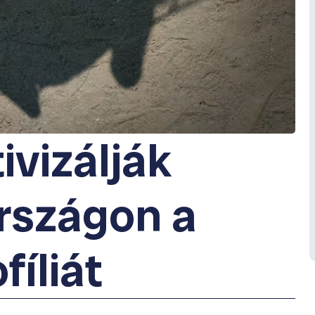
tivizálják
rszágon a
fíliát