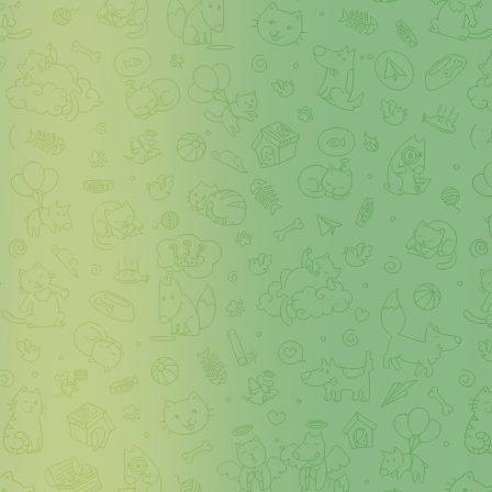
Kedden szavazzák meg az új köztársasági elnököt
🫣
Mi, földi halandók (szavazók), nem tudhatjuk a nevet, de
nyilván már eldőlt…