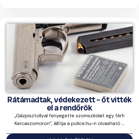
Rátámadtak, védekezett – őt vitték
el a rendőrök
„Gázpisztollyal fenyegette szomszédait egy férfi
Kercaszomoron”, állítja a police.hu-n olvasható ...