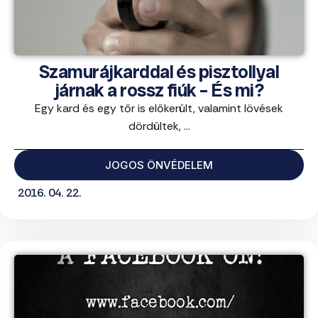
Szamurájkarddal és pisztollyal
járnak a rossz fiúk – És mi?
Egy kard és egy tőr is előkerült, valamint lövések
dördültek, ...
JOGOS ÖNVÉDELEM
2016. 04. 22.