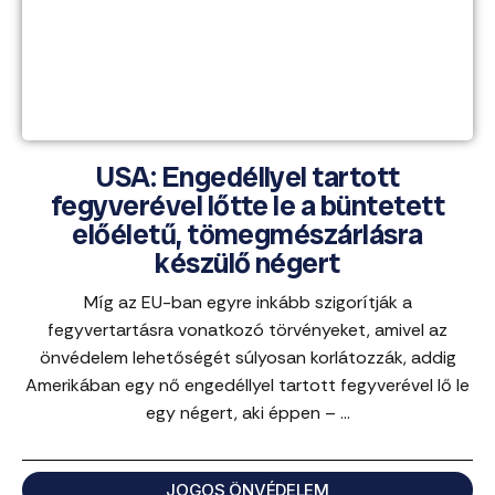
USA: Engedéllyel tartott
fegyverével lőtte le a büntetett
előéletű, tömegmészárlásra
készülő négert
Míg az EU-ban egyre inkább szigorítják a
fegyvertartásra vonatkozó törvényeket, amivel az
önvédelem lehetőségét súlyosan korlátozzák, addig
Amerikában egy nő engedéllyel tartott fegyverével lő le
egy négert, aki éppen – ...
JOGOS ÖNVÉDELEM