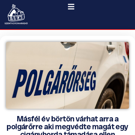
Másfél év börtön várhat arra a
polgárőrre aki megvédte magát egy
cigányhorda támadása ellen