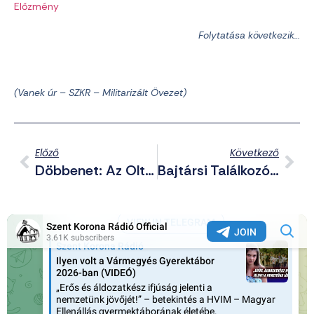
Előzmény
Folytatása következik…
(Vanek úr – SZKR – Militarizált Övezet)
Előző
Következő
Döbbenet: Az Oltáriszentséget Gyalázták Meg „keleti Fiatalok”
Bajtársi Találkozót Tartott A HVIM Sándorfalván