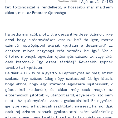
A jól bevált C-130
két törzshosszal is rendelhető, a hosszabb már majdnem
akkora, mint az Embraer újdonsága.
Ha pedig már szóba jött, itt a deszant kérdése. Számolunk-e
azzal, hogy ejtőernyősöket vessünk be? Ha igen, merev
szárnyú repülőgéppel akarjuk kijuttatni a deszantot? Ez
esetben milyen nagyságú erőt vetnénk be így? Van-e
értelme mondjuk egyetlen ejtőernyős századnak, vagy akár
csak kettőnek? Egy egész zászlóalj? Kevesebb gépnek
tovább tart kijuttatni.
Például: A C-295-re a gyártó 48 ejtőernyőst ad meg, ez két
szakasz. Egy század átlag négy szakaszból áll. Így látszik,
hogy ahhoz, hogy egy századot egyszerre kijuttassunk, 2
gépet kell küldenünk, és akkor még csak maguk az
ejtőernyősök jutottak ki, utánpótlásról, egyebekről szó sem
esett. Az ejtőernyőzést viszont gyakorolni kell. Ez egyrészt
igénybe veszi a harcászati szállítókat, másrészt, ha mondjuk
csak raj szinten akarunk gyakoroltatni, azért valószínűleg
jobban megéri egy kisebb típust is tartani párhuzamosan,