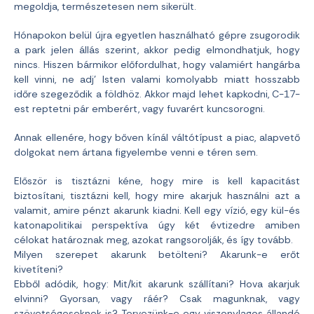
megoldja, természetesen nem sikerült.
Hónapokon belül újra egyetlen használható gépre zsugorodik
a park jelen állás szerint, akkor pedig elmondhatjuk, hogy
nincs. Hiszen bármikor előfordulhat, hogy valamiért hangárba
kell vinni, ne adj’ Isten valami komolyabb miatt hosszabb
időre szegeződik a földhöz. Akkor majd lehet kapkodni, C-17-
est reptetni pár emberért, vagy fuvarért kuncsorogni.
Annak ellenére, hogy bőven kínál váltótípust a piac, alapvető
dolgokat nem ártana figyelembe venni e téren sem.
Először is tisztázni kéne, hogy mire is kell kapacitást
biztosítani, tisztázni kell, hogy mire akarjuk használni azt a
valamit, amire pénzt akarunk kiadni. Kell egy vízió, egy kül-és
katonapolitikai perspektíva úgy két évtizedre amiben
célokat határoznak meg, azokat rangsorolják, és így tovább.
Milyen szerepet akarunk betölteni? Akarunk-e erőt
kivetíteni?
Ebből adódik, hogy: Mit/kit akarunk szállítani? Hova akarjuk
elvinni? Gyorsan, vagy ráér? Csak magunknak, vagy
szövetségeseknek is? Tervezünk-e egy viszonylagos állandó