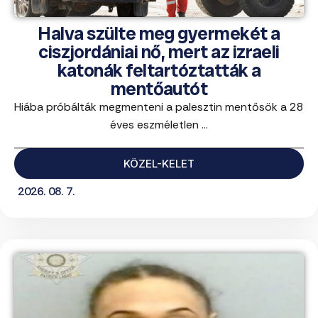
Halva szülte meg gyermekét a
ciszjordániai nő, mert az izraeli
katonák feltartóztatták a
mentőautót
Hiába próbálták megmenteni a palesztin mentősök a 28
éves eszméletlen ...
KÖZEL-KELET
2026. 08. 7.