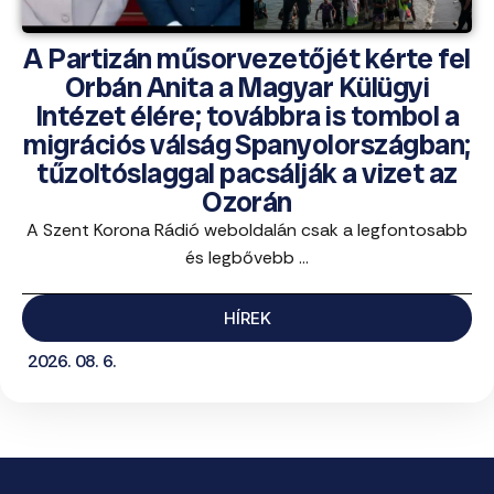
A Partizán műsorvezetőjét kérte fel
Orbán Anita a Magyar Külügyi
Intézet élére; továbbra is tombol a
migrációs válság Spanyolországban;
tűzoltóslaggal pacsálják a vizet az
Ozorán
A Szent Korona Rádió weboldalán csak a legfontosabb
és legbővebb ...
HÍREK
2026. 08. 6.