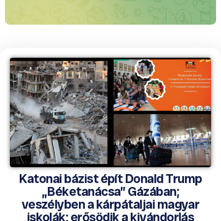
Katonai bázist épít Donald Trump
„Béketanácsa” Gázában;
veszélyben a kárpátaljai magyar
iskolák; erősödik a kivándorlás