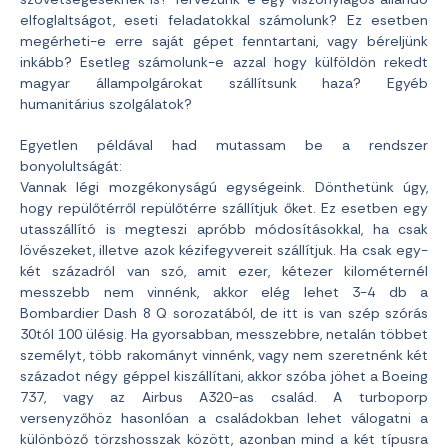
elfoglaltságot, eseti feladatokkal számolunk? Ez esetben
megérheti-e erre saját gépet fenntartani, vagy béreljünk
inkább? Esetleg számolunk-e azzal hogy külföldön rekedt
magyar állampolgárokat szállítsunk haza? Egyéb
humanitárius szolgálatok?
Egyetlen példával had mutassam be a rendszer
bonyolultságát:
Vannak légi mozgékonyságú egységeink. Dönthetünk úgy,
hogy repülőtérről repülőtérre szállítjuk őket. Ez esetben egy
utasszállító is megteszi apróbb módosításokkal, ha csak
lövészeket, illetve azok kézifegyvereit szállítjuk. Ha csak egy-
két századról van szó, amit ezer, kétezer kilométernél
messzebb nem vinnénk, akkor elég lehet 3-4 db a
Bombardier Dash 8 Q sorozatából, de itt is van szép szórás
30tól 100 ülésig. Ha gyorsabban, messzebbre, netalán többet
személyt, több rakományt vinnénk, vagy nem szeretnénk két
századot négy géppel kiszállítani, akkor szóba jöhet a Boeing
737, vagy az Airbus A320-as család. A turboporp
versenyzőhöz hasonlóan a családokban lehet válogatni a
különböző törzshosszak között, azonban mind a két típusra