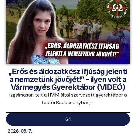
„Erős és áldozatkész ifjúság jelenti
a nemzetünk jövőjét!” – ilyen volt a
Vármegyés Gyerektábor (VIDEÓ)
Izgalmasan telt a HVIM által szervezett gyerektábor a
festői Badacsonyban, ...
64
2026. 08. 7.