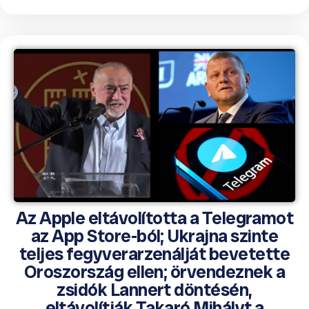
Az Apple eltávolította a Telegramot
az App Store-ból; Ukrajna szinte
teljes fegyverarzenálját bevetette
Oroszország ellen; örvendeznek a
zsidók Lannert döntésén,
eltávolítják Takaró Mihályt a