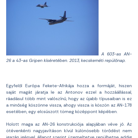
A 603-as AN-
26 a 43-as Gripen kíséretében. 2013, kecskeméti repülőnap.
Egyfelől Európa Fekete-Afrikája hozza a formáját, hiszen
saját magát járatja le az Antonov ezzel a hozzáállással,
ráadásul több mint valószínű, hogy az újabb típusaiban is ez
a minőség köszönne vissza, ahogy vissza is köszön az AN-178
esetében, egy elcsúszott tömeg középpont képében.
Holott maga az AN-26 konstrukciója alapjában véve jó. Az
ötévenkénti nagyjavításon kívül különösebb törődést nem
igazán igényel, állapot szerint üzemeltetve repülhetne addig