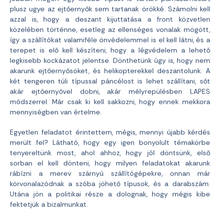
plusz ugye az ejtőernyők sem tartanak örökké. Számolni kell
azzal is, hogy a deszant kijuttatása a front közvetlen
közelében történne, esetleg az ellenséges vonalak mögött,
így a szállítókat valamiféle önvédelemmel is el kell látni, és a
terepet is elő kell készíteni, hogy a légvédelem a lehető
legkisebb kockázatot jelentse. Dönthetünk úgy is, hogy nem
akarunk ejtőernyősöket, és helikopterekkel deszantolunk. A
két tengeren túli típussal páncélost is lehet szállítani, sőt
akár ejtőernyővel dobni, akár mélyrepülésben LAPES
módszerrel. Már csak ki kell sakkozni, hogy ennek mekkora
mennyiségben van értelme.
Egyetlen feladatot érintettem, mégis, mennyi újabb kérdés
merült fel? Látható, hogy egy igen bonyolult témakörbe
tenyereltünk most, ahol ahhoz, hogy jól döntsünk, első
sorban el kell dönteni, hogy milyen feladatokat akarunk
rábízni a merev szárnyú szállítógépekre, onnan már
körvonalazódnak a szóba jöhető típusok, és a darabszám.
Utána jön a politikai része a dolognak, hogy mégis kibe
fektetjük a bizalmunkat.