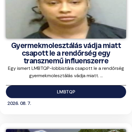
Gyermekmolesztálás vádja miatt
csapott le a rendőrség egy
transznemű influenszerre
Egy ismert LMBTQP-lobbistára csapott le a rendőrség
gyermekmolesztálás vádja miatt. ...
LMBTQP
2026. 08. 7.