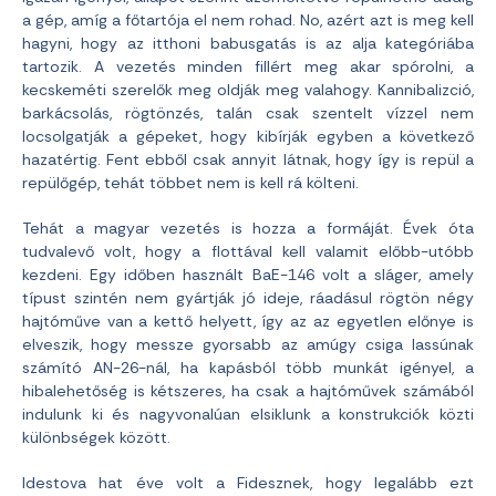
a gép, amíg a főtartója el nem rohad. No, azért azt is meg kell
hagyni, hogy az itthoni babusgatás is az alja kategóriába
tartozik. A vezetés minden fillért meg akar spórolni, a
kecskeméti szerelők meg oldják meg valahogy. Kannibalizció,
barkácsolás, rögtönzés, talán csak szentelt vízzel nem
locsolgatják a gépeket, hogy kibírják egyben a következő
hazatértig. Fent ebből csak annyit látnak, hogy így is repül a
repülőgép, tehát többet nem is kell rá költeni.
Tehát a magyar vezetés is hozza a formáját. Évek óta
tudvalevő volt, hogy a flottával kell valamit előbb-utóbb
kezdeni. Egy időben használt BaE-146 volt a sláger, amely
típust szintén nem gyártják jó ideje, ráadásul rögtön négy
hajtóműve van a kettő helyett, így az az egyetlen előnye is
elveszik, hogy messze gyorsabb az amúgy csiga lassúnak
számító AN-26-nál, ha kapásból több munkát igényel, a
hibalehetőség is kétszeres, ha csak a hajtóművek számából
indulunk ki és nagyvonalúan elsiklunk a konstrukciók közti
különbségek között.
Idestova hat éve volt a Fidesznek, hogy legalább ezt