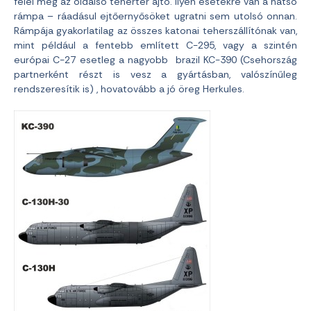
felel meg az oldalsó tehertér ajtó. Ilyen esetekre van a hátsó
rámpa – ráadásul ejtőernyősöket ugratni sem utolsó onnan.
Rámpája gyakorlatilag az összes katonai teherszállítónak van,
mint például a fentebb említett C-295, vagy a szintén
európai C-27 esetleg a nagyobb brazil KC-390 (Csehország
partnerként részt is vesz a gyártásban, valószínűleg
rendszeresítik is) , hovatovább a jó öreg Herkules.