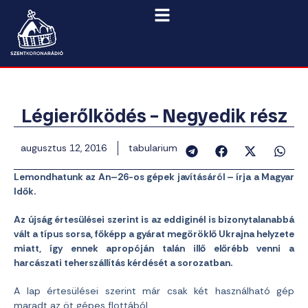
Légierőlködés – Negyedik rész
augusztus 12, 2016
tabularium
Lemondhatunk az An–26-os gépek javításáról – írja a Magyar
Idők.
Az újság értesülései szerint is az eddiginél is bizonytalanabbá
vált a típus sorsa, főképp a gyárat megöröklő Ukrajna helyzete
miatt, így ennek apropóján talán illő előrébb venni a
harcászati teherszállítás kérdését a sorozatban.
A lap értesülései szerint már csak két használható gép
maradt az öt gépes flottából.