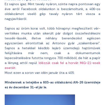
Ez sajnos igaz. Mint tavaly nyáron, szinte napra pontosan egy
éve arról Facebook oldalunkon is beszámoltunk, a 406-os
oldalszámot viselő gép tavaly nyáron tért vissza a
nagyjavításról.
Sajnos az öröm korai volt, több hónapnyi megfeszített vér-
verítékes munka után sikerült pár dolgot összefestékezni
tessék-lássék, illetve néhány berendezést egészen
egyszerűen elrontottak az Antonov gyár „szakemberei”.
Sajnos a hetekkel később lejáró üzemidejű hajtóművek
felújítására már nem, csak a dokumentumok
lepecsételésére futotta rongyos 700 millióból, de hát a papír
a lényeg, attól repül.
Idézzük csak fel a horvát MiG-21-esek
esetét.
Most ezen a soron van idén január óta a 405.
Mindennek a tetejébe a 603-as oldalszámú AN-26 üzemideje
ez év december 31-el jár le.