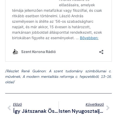
/Részlet René Guénon: A szent tudomány szimbólumai c.
művének; A modern mentalitás reformja c. fejezetéből; 13-16.
oldal/
Előző
Következő
Így Játszanak Össze A Mainzi Hatóságok Az Antifával
Isten Nyugosztalja: Meghalt A Glock-Pisztoly Tervezője