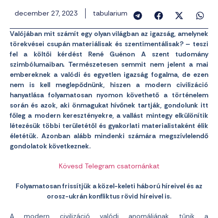
december 27, 2023
tabularium
Valójában mit számít egy olyan világban az igazság, amelynek
törekvései csupán materiálisak és szentimentálisak? – teszi
fel a költői kérdést René Guénon A szent tudomány
szimbólumaiban
.
Természetesen semmit nem jelent a mai
embereknek a valódi és egyetlen igazság fogalma, de ezen
nem is kell meglepődnünk, hiszen a modern civilizáció
hanyatlása folyamatosan nyomon követhető a történelem
során és azok, aki önmagukat hívőnek tartják, gondolunk itt
főleg a modern keresztényekre, a vallást mintegy elkülönítik
létezésük többi területétől és gyakorlati materialistaként élik
életétük. Azonban alább mindenki számára megszívlelendő
gondolatok következnek.
Kövesd Telegram csatornánkat
Folyamatosan frissítjük a közel-keleti háború híreivel és az
orosz-ukrán konfliktus rövid híreivel is.
A modern civilizáció valódi anomáliának tűnik a