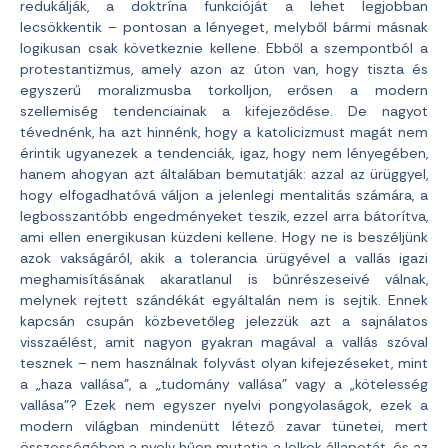
redukálják, a doktrína funkcióját a lehet legjobban
lecsökkentik – pontosan a lényeget, melyből bármi másnak
logikusan csak következnie kellene. Ebből a szempontból a
protestantizmus, amely azon az úton van, hogy tiszta és
egyszerű moralizmusba torkolljon, erősen a modern
szellemiség tendenciainak a kifejeződése. De nagyot
tévednénk, ha azt hinnénk, hogy a katolicizmust magát nem
érintik ugyanezek a tendenciák, igaz, hogy nem lényegében,
hanem ahogyan azt általában bemutatják: azzal az ürüggyel,
hogy elfogadhatóvá váljon a jelenlegi mentalitás számára, a
legbosszantóbb engedményeket teszik, ezzel arra bátorítva,
ami ellen energikusan küzdeni kellene. Hogy ne is beszéljünk
azok vakságáról, akik a tolerancia ürügyével a vallás igazi
meghamisításának akaratlanul is bűnrészeseivé válnak,
melynek rejtett szándékát egyáltalán nem is sejtik. Ennek
kapcsán csupán közbevetőleg jelezzük azt a sajnálatos
visszaélést, amit nagyon gyakran magával a vallás szóval
tesznek – nem használnak folyvást olyan kifejezéseket, mint
a „haza vallása”, a „tudomány vallása” vagy a „kötelesség
vallása”? Ezek nem egyszer nyelvi pongyolaságok, ezek a
modern világban mindenütt létező zavar tünetei, mert
összességében a nyelv hűen mutatja a lelkek állapotát, és az