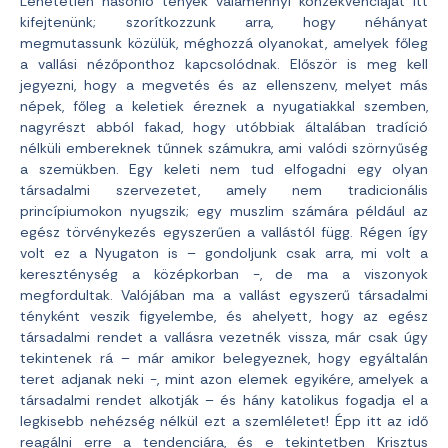
Lehetetlen hasonló tények valamennyi konzekvenciáját itt
kifejtenünk; szorítkozzunk arra, hogy néhányat
megmutassunk közülük, méghozzá olyanokat, amelyek főleg
a vallási nézőponthoz kapcsolódnak. Először is meg kell
jegyezni, hogy a megvetés és az ellenszenv, melyet más
népek, főleg a keletiek éreznek a nyugatiakkal szemben,
nagyrészt abból fakad, hogy utóbbiak általában tradíció
nélküli embereknek tűnnek számukra, ami valódi szörnyűség
a szemükben. Egy keleti nem tud elfogadni egy olyan
társadalmi szervezetet, amely nem tradicionális
princípiumokon nyugszik; egy muszlim számára például az
egész törvénykezés egyszerűen a vallástól függ. Régen így
volt ez a Nyugaton is – gondoljunk csak arra, mi volt a
kereszténység a középkorban -, de ma a viszonyok
megfordultak. Valójában ma a vallást egyszerű társadalmi
tényként veszik figyelembe, és ahelyett, hogy az egész
társadalmi rendet a vallásra vezetnék vissza, már csak úgy
tekintenek rá – már amikor belegyeznek, hogy egyáltalán
teret adjanak neki -, mint azon elemek egyikére, amelyek a
társadalmi rendet alkotják – és hány katolikus fogadja el a
legkisebb nehézség nélkül ezt a szemléletet! Épp itt az idő
reagálni erre a tendenciára, és e tekintetben Krisztus