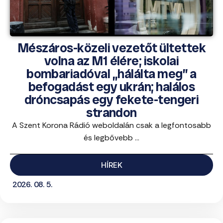
Mészáros-közeli vezetőt ültettek
volna az M1 élére; iskolai
bombariadóval „hálálta meg” a
befogadást egy ukrán; halálos
dróncsapás egy fekete-tengeri
strandon
A Szent Korona Rádió weboldalán csak a legfontosabb
és legbővebb ...
HÍREK
2026. 08. 5.