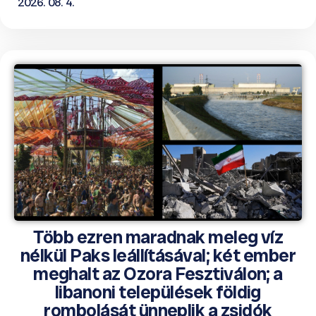
2026. 08. 4.
Több ezren maradnak meleg víz
nélkül Paks leállításával; két ember
meghalt az Ozora Fesztiválon; a
libanoni települések földig
rombolását ünneplik a zsidók