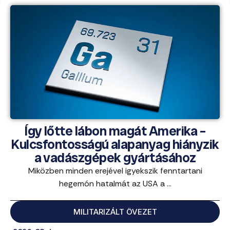
Így lőtte lábon magát Amerika –
Kulcsfontosságú alapanyag hiányzik
a vadászgépek gyártásához
Miközben minden erejével igyekszik fenntartani
hegemón hatalmát az USA a ...
MILITARIZÁLT ÖVEZET