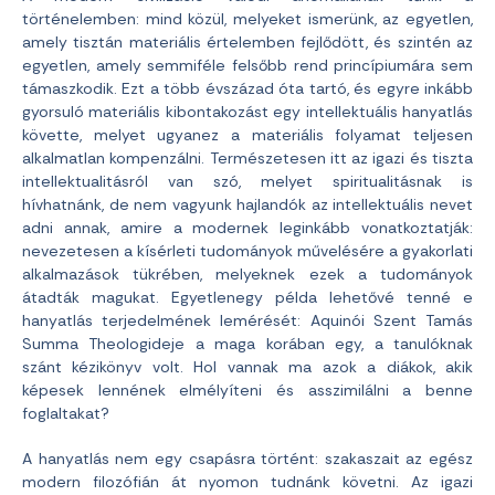
történelemben: mind közül, melyeket ismerünk, az egyetlen,
amely tisztán materiális értelemben fejlődött, és szintén az
egyetlen, amely semmiféle felsőbb rend princípiumára sem
támaszkodik. Ezt a több évszázad óta tartó, és egyre inkább
gyorsuló materiális kibontakozást egy intellektuális hanyatlás
követte, melyet ugyanez a materiális folyamat teljesen
alkalmatlan kompenzálni. Természetesen itt az igazi és tiszta
intellektualitásról van szó, melyet spiritualitásnak is
hívhatnánk, de nem vagyunk hajlandók az intellektuális nevet
adni annak, amire a modernek leginkább vonatkoztatják:
nevezetesen a kísérleti tudományok művelésére a gyakorlati
alkalmazások tükrében, melyeknek ezek a tudományok
átadták magukat. Egyetlenegy példa lehetővé tenné e
hanyatlás terjedelmének lemérését: Aquinói Szent Tamás
Summa Theologideje a maga korában egy, a tanulóknak
szánt kézikönyv volt. Hol vannak ma azok a diákok, akik
képesek lennének elmélyíteni és asszimilálni a benne
foglaltakat?
A hanyatlás nem egy csapásra történt: szakaszait az egész
modern filozófián át nyomon tudnánk követni. Az igazi