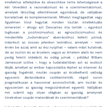
intellektus elfelejtése és elveszítése tette lehetségessé a
két tévedést a racionalizmust és a szentimentalizmust,
amelyek látszólag ellentétesek egymással, de valójában
korrelatívak és komplementerek. Mihelyt megtagadtak vagy
figyelmen kívül hagytak minden tisztán intellektuális
ismeretet – ahogy azt Descartes óta tették -, egyrészt
logikusan a pozitivizmushoz, az agnoszticizmushoz és
mindenféle „tudományos” aberrációhoz kellett jutniuk,
másrészt az összes jelenkori teóriához, amelyek – nem
érvén be azzal, amit az ész nyújthat – valami mást kutatnak,
de az ösztön és az érzelem, vagyis az értelem alatti és nem
pedig feletti oldaláról, és odáig jutnak -, például William
Jamesszel szólva -, hogy a tudatalattiban azt az eszközt
látják, amellyel az ember kapcsolatba léphet az istenivel. Az
igazság fogalmát, miután csupán az érzékelhető valóság
egyszerű ábrázolására csökkentették, végső soron
pragmatikusan a haszonnal azonosították, ami tisztán és
egyszerűen az igazság megszűnésével egyenlő. Valójában
mit számít egy olyan világban az igazság, amelynek
törekvései csupán materiálisak és szentimentálisak?