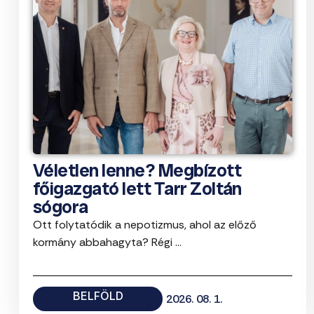
Véletlen lenne? Megbízott
főigazgató lett Tarr Zoltán
sógora
Ott folytatódik a nepotizmus, ahol az előző
kormány abbahagyta? Régi ...
BELFÖLD
2026. 08. 1.