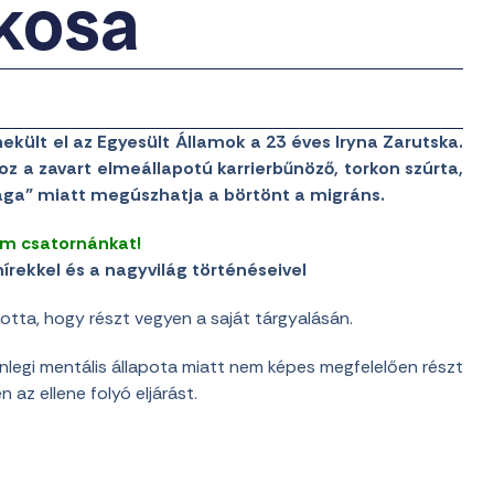
lkosa
kült el az Egyesült Államok a 23 éves Iryna Zarutska.
 a zavart elmeállapotú karrierbűnöző, torkon szúrta,
ága” miatt megúszhatja a börtönt a migráns.
am csatornánkat!
írekkel és a nagyvilág történéseivel
totta, hogy részt vegyen a saját tárgyalásán.
enlegi mentális állapota miatt nem képes megfelelően részt
 az ellene folyó eljárást.