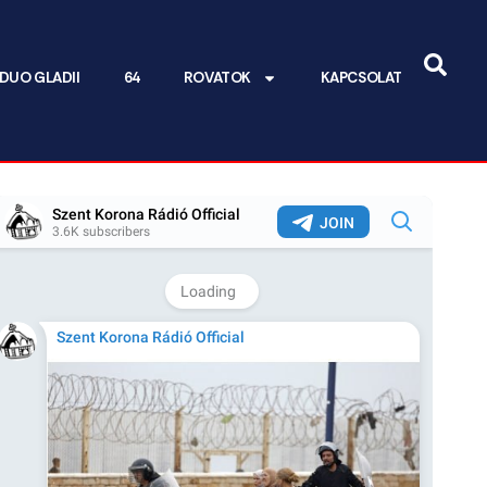
DUO GLADII
64
ROVATOK
KAPCSOLAT