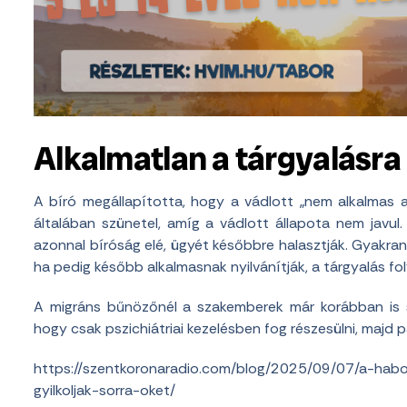
Alkalmatlan a tárgyalásra
A bíró megállapította, hogy a vádlott „nem alkalmas az
általában szünetel, amíg a vádlott állapota nem javul.
azonnal bíróság elé, ügyét későbbre halasztják. Gyakran 
ha pedig később alkalmasnak nyilvánítják, a tárgyalás fo
A migráns bűnözőnél a szakemberek már korábban is sk
hogy csak pszichiátriai kezelésben fog részesülni, majd
https://szentkoronaradio.com/blog/2025/09/07/a-habo
gyilkoljak-sorra-oket/