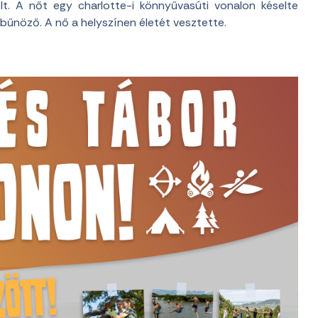
lt. A nőt egy charlotte-i könnyűvasúti vonalon késelte
rbűnöző. A nő a helyszínen életét vesztette.