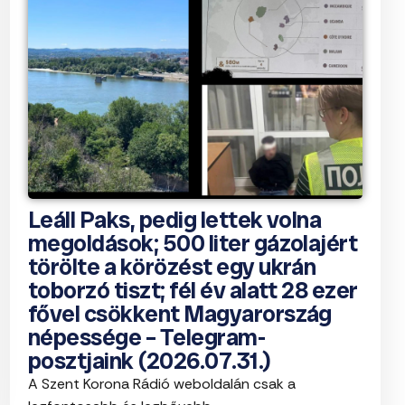
Leáll Paks, pedig lettek volna
megoldások; 500 liter gázolajért
törölte a körözést egy ukrán
toborzó tiszt; fél év alatt 28 ezer
fővel csökkent Magyarország
népessége – Telegram-
posztjaink (2026.07.31.)
A Szent Korona Rádió weboldalán csak a