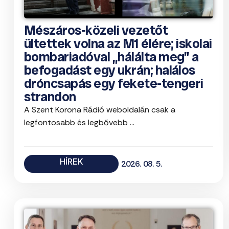
Mészáros-közeli vezetőt
ültettek volna az M1 élére; iskolai
bombariadóval „hálálta meg” a
befogadást egy ukrán; halálos
dróncsapás egy fekete-tengeri
strandon
A Szent Korona Rádió weboldalán csak a
legfontosabb és legbővebb ...
HÍREK
2026. 08. 5.