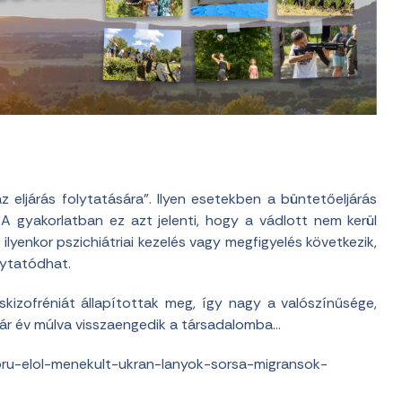
 eljárás folytatására”. Ilyen esetekben a büntetőeljárás
 A gyakorlatban ez azt jelenti, hogy a vádlott nem kerül
ilyenkor pszichiátriai kezelés vagy megfigyelés következik,
lytatódhat.
izofréniát állapítottak meg, így nagy a valószínűsége,
 pár év múlva visszaengedik a társadalomba…
ru-elol-menekult-ukran-lanyok-sorsa-migransok-