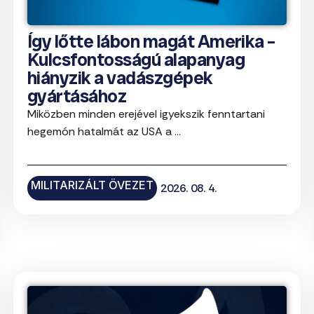
Így lőtte lábon magát Amerika –
Kulcsfontosságú alapanyag
hiányzik a vadászgépek
gyártásához
Miközben minden erejével igyekszik fenntartani
hegemón hatalmát az USA a ...
MILITARIZÁLT ÖVEZET
2026. 08. 4.