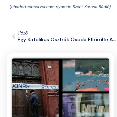
(charlotteobserver.com nyomán Szent Korona Rádió)
Előző
Egy Katolikus Osztrák Óvoda Eltörölte Az Anyák Napi Ünnepséget A „sokszínűség” Nevében