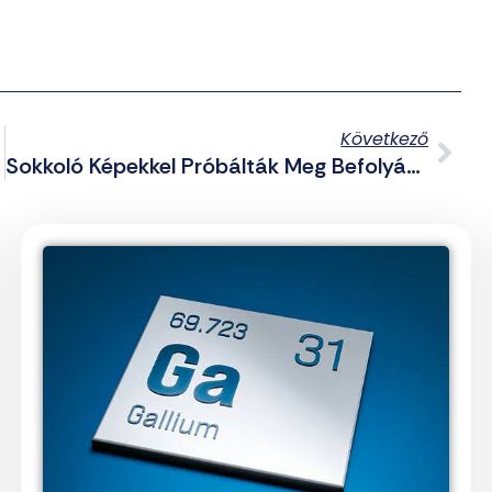
Következő
Sokkoló Képekkel Próbálták Meg Befolyásolni A Gyerekeket A Vegán Aktivisták Egy Osztrák Iskolában