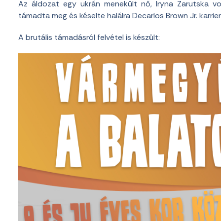
Az áldozat egy ukrán menekült nő, Iryna Zarutska vo
támadta meg és késelte halálra Decarlos Brown Jr. karrie
A brutális támadásról felvétel is készült: