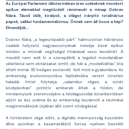
Az Európai Parlament üléstermében üres székeknek mondott
epikus elemekkel megtűzdelt rémmesét a minap Dobrev
Klára. Távoli idők, királyok, a világot irányító totalitárius
papok, vallási fundamentalizmus. Önnek sem áll össze a kép?
Elmeséljük…
Dobrev Klára, „a legeurópaibb párt” halmozottan hátrányos
családi helyzetű nagyasszonyának meséje kissé epikus
módon, a múzsák segítségül hívásával veszi kezdetét. A
mesélő nem esik ki a szerepéből, a legelső mondatában
véletlenül sem elvtársakat említ, de hát a „modellváltás” óta
eltelt immár 30 ínséges esztendő. Volt mód a gyakorlásra. Az
emberiség evolucionisztikus fejlődésébe vetett töretlen
haladár hittel folytatja: „valamikor régen, a sötét
középkorban” primitív emberek éltek a földön, de
mindannyiunk szerencséjére a felvilágosodás következtében
eljött az ész uralma és az emberiség leszámolt a technikai
megistenülésünk útjában álló szent sóvárgással.
A történelem vége előtt, a digitális mennyország küszöbén
állva azonban a kazamatákból furcsa nyelven beszélő