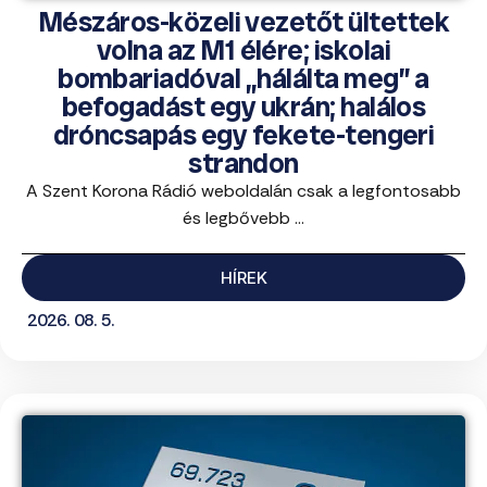
Mészáros-közeli vezetőt ültettek
volna az M1 élére; iskolai
bombariadóval „hálálta meg” a
befogadást egy ukrán; halálos
dróncsapás egy fekete-tengeri
strandon
A Szent Korona Rádió weboldalán csak a legfontosabb
és legbővebb ...
HÍREK
2026. 08. 5.