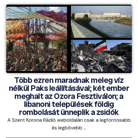
Több ezren maradnak meleg víz
nélkül Paks leállításával; két ember
meghalt az Ozora Fesztiválon; a
libanoni települések földig
rombolását ünneplik a zsidók
A Szent Korona Rádió weboldalán csak a legfontosabb
és legbővebb ...