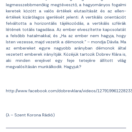
legmesszebbmenőkig megtévesztő, a hagyományos fogalmi
keretek között a valós értékek elutasítását és az ellen-
értékek kizárólagos igenlését jelenti. A vertikális orientációt
felváltotta a horizontális tájékozódás, a vertikális szférák
létének totális tagadása. Az ember elveszítette kapcsolatát
a felsőbb hatalmakkal, és „Ha az ember nem hagyja, hogy
Isten vezesse, majd vezetik a démonok.” – mondja Dávila. Ma
az embereket egyre nagyobb arányban démonok által
vezetett emberek irányítják. Közéjük tartozik Dobrev Klára is,
aki minden erejével egy feje tetejére állított világ
megvalósításán munkálkodik. Hagyjuk?
http://www.facebook.com/dobrevklara/videos/12791996122823
(λ – Szent Korona Rádió)