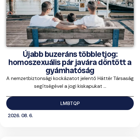
Újabb buzeráns többletjog:
homoszexuális pár javára döntött a
gyámhatóság
A nemzetbiztonsági kockázatot jelentő Háttér Társaság
segítségével a jogi kiskapukat ...
LMBTQP
2026. 08. 6.