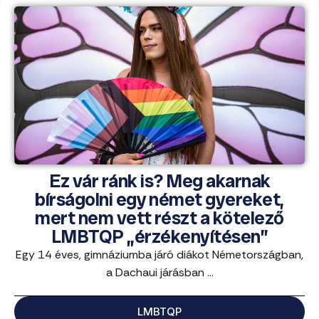
Ez vár ránk is? Meg akarnak
bírságolni egy német gyereket,
mert nem vett részt a kötelező
LMBTQP „érzékenyítésen”
Egy 14 éves, gimnáziumba járó diákot Németországban,
a Dachaui járásban ...
LMBTQP