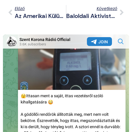
Előző
Következő
Az Amerikai Külügyminiszter Bejelentette: Az Illegális Ciszjordániai Zsidó Telepek Léte Nem Sérti A Nemzetközi Jogot
Baloldali Aktivisták Zavarták Meg A Bécsi Egyetem Jobboldali Oktatójának Előadását