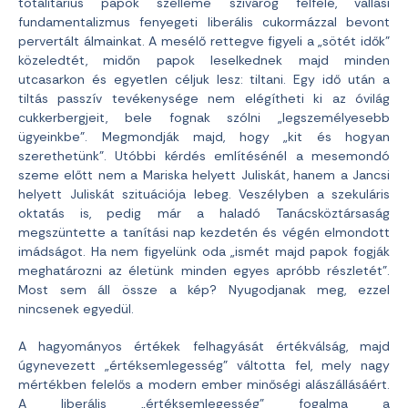
totalitárius papok szelleme szivárog felfelé, vallási
fundamentalizmus fenyegeti liberális cukormázzal bevont
pervertált álmainkat. A mesélő rettegve figyeli a „sötét idők”
közeledtét, midőn papok leselkednek majd minden
utcasarkon és egyetlen céljuk lesz: tiltani. Egy idő után a
tiltás passzív tevékenysége nem elégítheti ki az óvilág
cukkerbergjeit, bele fognak szólni „legszemélyesebb
ügyeinkbe”. Megmondják majd, hogy „kit és hogyan
szerethetünk”. Utóbbi kérdés említésénél a mesemondó
szeme előtt nem a Mariska helyett Juliskát, hanem a Jancsi
helyett Juliskát szituációja lebeg. Veszélyben a szekuláris
oktatás is, pedig már a haladó Tanácsköztársaság
megszüntette a tanítási nap kezdetén és végén elmondott
imádságot. Ha nem figyelünk oda „ismét majd papok fogják
meghatározni az életünk minden egyes apróbb részletét”.
Most sem áll össze a kép? Nyugodjanak meg, ezzel
nincsenek egyedül.
A hagyományos értékek felhagyását értékválság, majd
úgynevezett „értéksemlegesség” váltotta fel, mely nagy
mértékben felelős a modern ember minőségi alászállásáért.
A liberális „értéksemlegesség” fogalma a