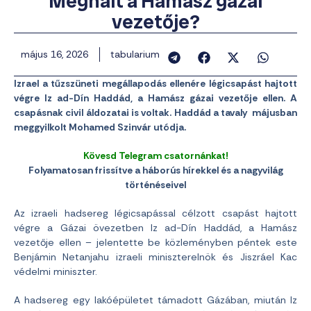
Meghalt a Hamász gázai
vezetője?
május 16, 2026
tabularium
Izrael a tűzszüneti megállapodás ellenére légicsapást hajtott
végre Iz ad-Dín Haddád, a Hamász gázai vezetője ellen. A
csapásnak civil áldozatai is voltak. Haddád a tavaly májusban
meggyilkolt Mohamed Szinvár utódja.
Kövesd Telegram csatornánkat!
Folyamatosan frissítve a háborús hírekkel és a nagyvilág
történéseivel
Az izraeli hadsereg légicsapással célzott csapást hajtott
végre a Gázai övezetben Iz ad-Dín Haddád, a Hamász
vezetője ellen – jelentette be közleményben péntek este
Benjámin Netanjahu izraeli miniszterelnök és Jiszráel Kac
védelmi miniszter.
A hadsereg egy lakóépületet támadott Gázában, miután Iz