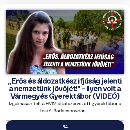
„Erős és áldozatkész ifjúság jelenti
a nemzetünk jövőjét!” – ilyen volt a
Vármegyés Gyerektábor (VIDEÓ)
Izgalmasan telt a HVIM által szervezett gyerektábor a
festői Badacsonyban, ...
64