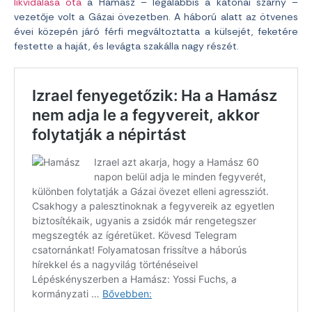
likvidálása óta
a Hamász – legalábbis a katonai szárny –
vezetője volt a Gázai övezetben. A háború alatt az ötvenes
évei közepén járó férfi megváltoztatta a külsejét, feketére
festette a haját, és levágta szakálla nagy részét.