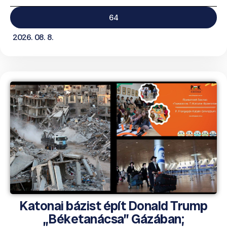
64
2026. 08. 8.
Katonai bázist épít Donald Trump
„Béketanácsa” Gázában;