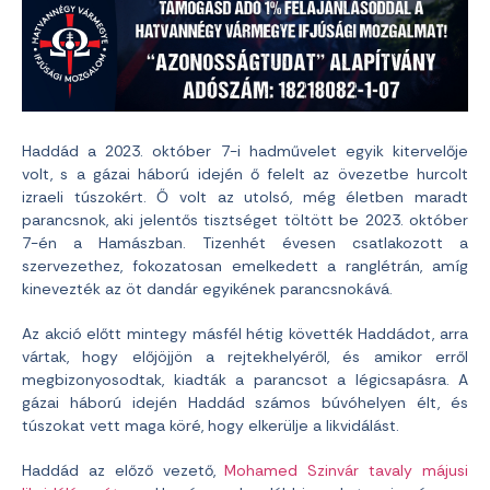
Haddád a 2023. október 7-i hadművelet egyik kitervelője
volt, s a gázai háború idején ő felelt az övezetbe hurcolt
izraeli túszokért. Ő volt az utolsó, még életben maradt
parancsnok, aki jelentős tisztséget töltött be 2023. október
7-én a Hamászban. Tizenhét évesen csatlakozott a
szervezethez, fokozatosan emelkedett a ranglétrán, amíg
kinevezték az öt dandár egyikének parancsnokává.
Az akció előtt mintegy másfél hétig követték Haddádot, arra
vártak, hogy előjöjjön a rejtekhelyéről, és amikor erről
megbizonyosodtak, kiadták a parancsot a légicsapásra. A
gázai háború idején Haddád számos búvóhelyen élt, és
túszokat vett maga köré, hogy elkerülje a likvidálást.
Haddád az előző vezető,
Mohamed Szinvár tavaly májusi