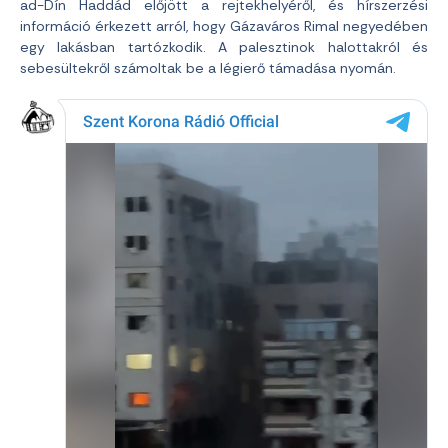
ad-Dín Haddád előjött a rejtekhelyéről, és hírszerzési
információ érkezett arról, hogy Gázaváros Rimal negyedében
egy lakásban tartózkodik. A palesztinok halottakról és
sebesültekről számoltak be a légierő támadása nyomán.