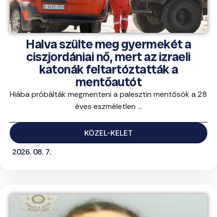
Halva szülte meg gyermekét a
ciszjordániai nő, mert az izraeli
katonák feltartóztatták a
mentőautót
Hiába próbálták megmenteni a palesztin mentősök a 28
éves eszméletlen ...
KÖZEL-KELET
2026. 08. 7.