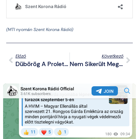
(MTI nyomán Szent Korona Rádió)
Előző
Következő
Dübörög A Proletárforradalom: Lemondatná A Tisza A Fideszes Önkormányzatokat
Nem Sikerült Megbénítani Irán Rakétaarzenálját