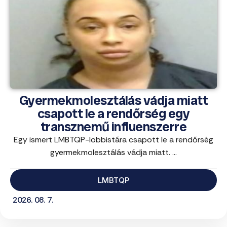
Gyermekmolesztálás vádja miatt
csapott le a rendőrség egy
transznemű influenszerre
Egy ismert LMBTQP-lobbistára csapott le a rendőrség
gyermekmolesztálás vádja miatt. ...
LMBTQP
2026. 08. 7.