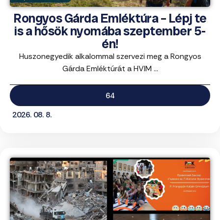
Rongyos Gárda Emléktúra – Lépj te
is a hősök nyomába szeptember 5-
én!
Huszonegyedik alkalommal szervezi meg a Rongyos
Gárda Emléktúrát a HVIM ...
64
2026. 08. 8.