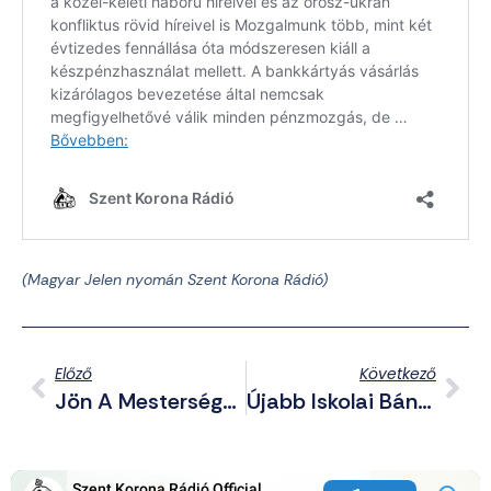
(Magyar Jelen nyomán Szent Korona Rádió)
Előző
Következő
Jön A Mesterséges Intelligencia Alapú Windows
Újabb Iskolai Bántalmazás: Négyen Brutálisan Megverték A 13 Éves Fiút, Videóra Is Vették A Cigányok