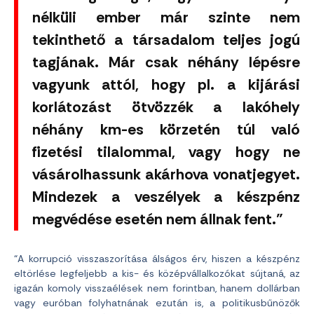
nélküli ember már szinte nem
tekinthető a társadalom teljes jogú
tagjának. Már csak néhány lépésre
vagyunk attól, hogy pl. a kijárási
korlátozást ötvözzék a lakóhely
néhány km-es körzetén túl való
fizetési tilalommal, vagy hogy ne
vásárolhassunk akárhova vonatjegyet.
Mindezek a veszélyek a készpénz
megvédése esetén nem állnak fent.”
“A korrupció visszaszorítása álságos érv, hiszen a készpénz
eltörlése legfeljebb a kis- és középvállalkozókat sújtaná, az
igazán komoly visszaélések nem forintban, hanem dollárban
vagy euróban folyhatnának ezután is, a politikusbűnözők