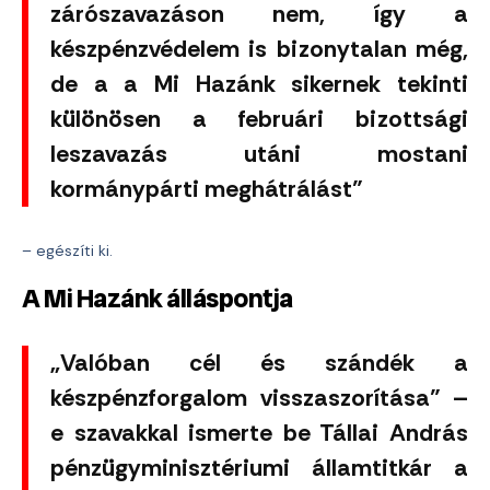
zárószavazáson nem, így a
készpénzvédelem is bizonytalan még,
de a a Mi Hazánk sikernek tekinti
különösen a februári bizottsági
leszavazás utáni mostani
kormánypárti meghátrálást”
– egészíti ki.
A Mi Hazánk álláspontja
„Valóban cél és szándék a
készpénzforgalom visszaszorítása” –
e szavakkal ismerte be Tállai András
pénzügyminisztériumi államtitkár a