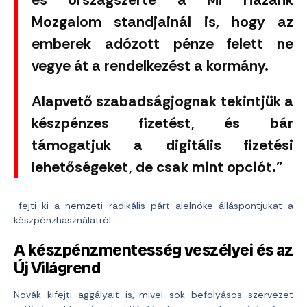
és országszerte a Mi Hazánk
Mozgalom standjainál is, hogy az
emberek adózott pénze felett ne
vegye át a rendelkezést a kormány.
Alapvető szabadságjognak tekintjük a
készpénzes fizetést, és bár
támogatjuk a digitális fizetési
lehetőségeket, de csak mint opciót.”
-fejti ki a nemzeti radikális párt alelnöke álláspontjukat a
készpénzhasználatról.
A készpénzmentesség veszélyei és az
Új Világrend
Novák kifejti aggályait is, mivel sok befolyásos szervezet