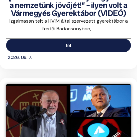
a nemzetünk jövőjét!” – ilyen volt a
Vármegyés Gyerektábor (VIDEÓ)
Izgalmasan telt a HVIM által szervezett gyerektábor a
festői Badacsonyban, ...
64
2026. 08. 7.