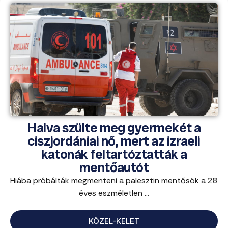
Halva szülte meg gyermekét a
ciszjordániai nő, mert az izraeli
katonák feltartóztatták a
mentőautót
Hiába próbálták megmenteni a palesztin mentősök a 28
éves eszméletlen ...
KÖZEL-KELET