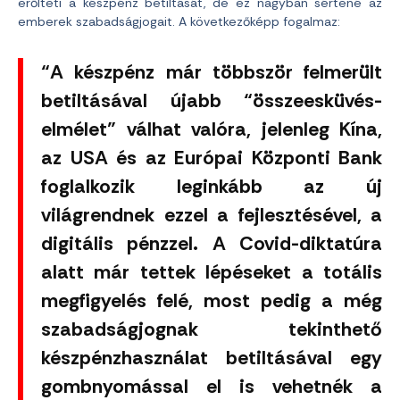
erőlteti a készpénz betiltását, de ez nagyban sértené az
emberek szabadságjogait. A következőképp fogalmaz:
“A készpénz már többször felmerült
betiltásával újabb “összeesküvés-
elmélet” válhat valóra, jelenleg Kína,
az USA és az Európai Központi Bank
foglalkozik leginkább az új
világrendnek ezzel a fejlesztésével, a
digitális pénzzel. A Covid-diktatúra
alatt már tettek lépéseket a totális
megfigyelés felé, most pedig a még
szabadságjognak tekinthető
készpénzhasználat betiltásával egy
gombnyomással el is vehetnék a