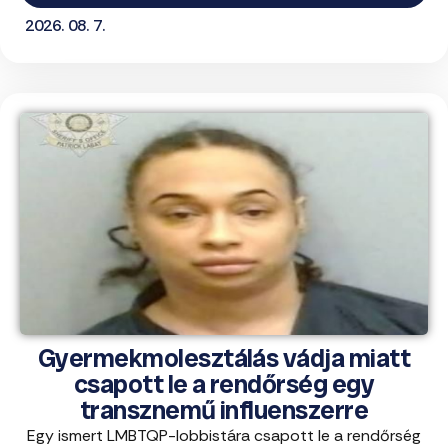
2026. 08. 7.
Gyermekmolesztálás vádja miatt
csapott le a rendőrség egy
transznemű influenszerre
Egy ismert LMBTQP-lobbistára csapott le a rendőrség