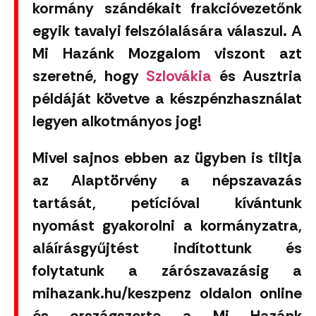
kormány szándékait frakcióvezetőnk
egyik tavalyi felszólalására válaszul. A
Mi Hazánk Mozgalom viszont azt
szeretné, hogy
Szlovákia
és Ausztria
példáját követve a készpénzhasználat
legyen alkotmányos jog!
Mivel sajnos ebben az ügyben is tiltja
az Alaptörvény a népszavazás
tartását, petícióval kívántunk
nyomást gyakorolni a kormányzatra,
aláírásgyűjtést indítottunk és
folytatunk a zárószavazásig a
mihazank.hu/keszpenz oldalon online