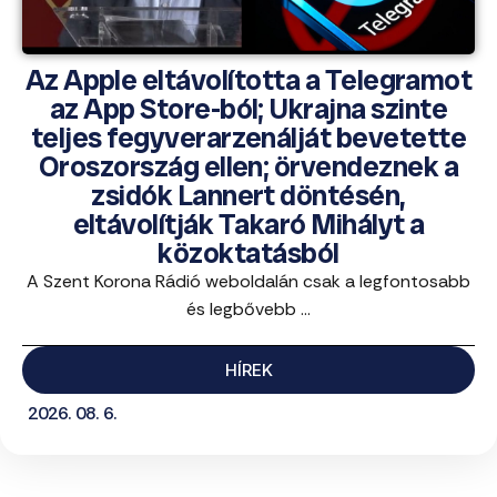
Az Apple eltávolította a Telegramot
az App Store-ból; Ukrajna szinte
teljes fegyverarzenálját bevetette
Oroszország ellen; örvendeznek a
zsidók Lannert döntésén,
eltávolítják Takaró Mihályt a
közoktatásból
A Szent Korona Rádió weboldalán csak a legfontosabb
és legbővebb ...
HÍREK
2026. 08. 6.