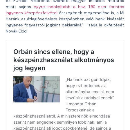
Az EU-ban rekordnak számító magyar inflációs mutatók
miatt sajnos
egyre indokoltabb a havi 150 ezer forintos
ingyenes készpénzfelvétel
összegének megemelése is, a Mi
Hazánk az átlagjövedelem készpénzben való banki kivételét
ingyenes fogyasztói jogként deklarálná” – zárja le okfejtését
Novák Előd.