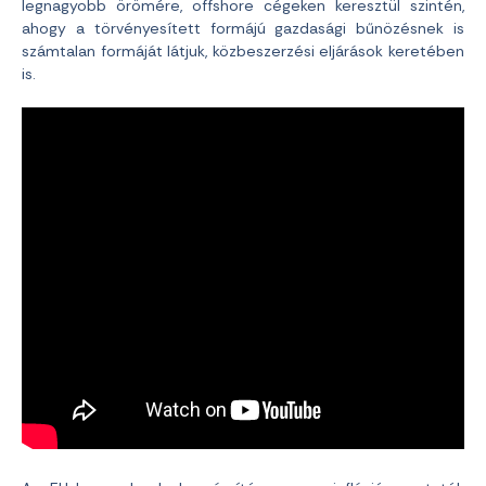
legnagyobb örömére, offshore cégeken keresztül szintén,
ahogy a törvényesített formájú gazdasági bűnözésnek is
számtalan formáját látjuk, közbeszerzési eljárások keretében
is.