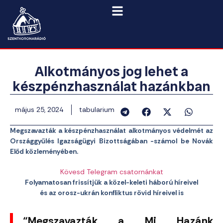
Alkotmányos jog lehet a
készpénzhasználat hazánkban
május 25, 2024
tabularium
Megszavazták a készpénzhasználat alkotmányos védelmét az
Országgyűlés Igazságügyi Bizottságában -számol be Novák
Előd közleményében.
Kövesd Telegram csatornánkat
Folyamatosan frissítjük a közel-keleti háború híreivel
és az orosz-ukrán konfliktus rövid híreivel is
“Megszavazták a Mi Hazánk