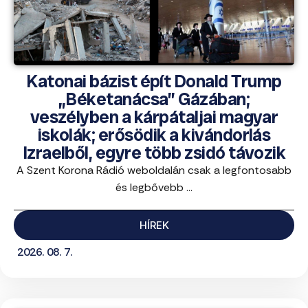
Katonai bázist épít Donald Trump
„Béketanácsa” Gázában;
veszélyben a kárpátaljai magyar
iskolák; erősödik a kivándorlás
Izraelből, egyre több zsidó távozik
A Szent Korona Rádió weboldalán csak a legfontosabb
és legbővebb ...
HÍREK
2026. 08. 7.