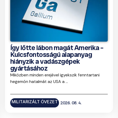
Így lőtte lábon magát Amerika –
Kulcsfontosságú alapanyag
hiányzik a vadászgépek
gyártásához
Miközben minden erejével igyekszik fenntartani
hegemón hatalmát az USA a ...
MILITARIZÁLT ÖVEZET
2026. 08. 4.