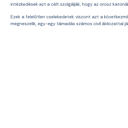
intézkedések azt a célt szolgálják, hogy az orosz katon
Ezek a felelőtlen cselekedetek viszont azt a következ
megneszelik, egy-egy támadás számos civil áldozattal já