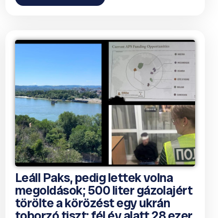
Leáll Paks, pedig lettek volna
megoldások; 500 liter gázolajért
törölte a körözést egy ukrán
toborzó tiszt; fél év alatt 28 ezer