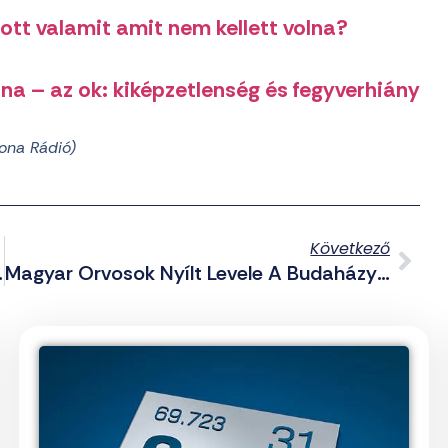
tott valamit amit nem kellett volna?
na – az ok: kiképzetlenség és fegyverhiány
ona Rádió)
Következő
Erőszakoló Tanárt
Magyar Orvosok Nyílt Levele A Budaházy-Ügy Kapcsán