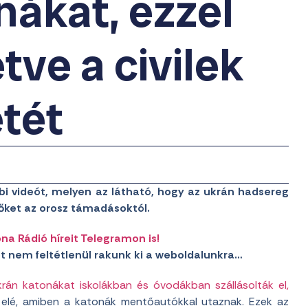
nákat, ezzel
tve a civilek
etét
bbi videót, melyen az látható, hogy az ukrán hadsereg
ket az orosz támadásoktól.
a Rádió híreit Telegramon is!
et nem feltétlenül rakunk ki a weboldalunkra…
ukrán katonákat iskolákban és óvodákban szállásolták el,
ág elé, amiben a katonák mentőautókkal utaznak. Ezek az