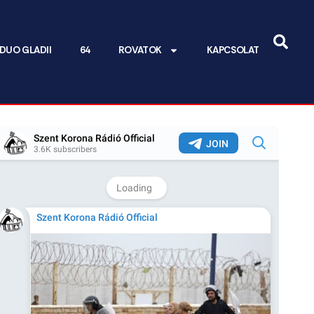
DUO GLADII
64
ROVATOK
KAPCSOLAT