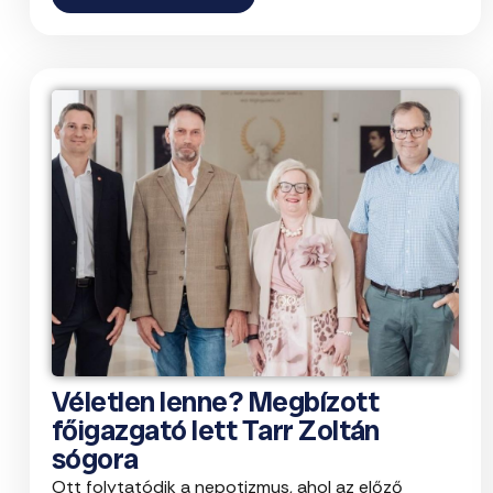
Véletlen lenne? Megbízott
főigazgató lett Tarr Zoltán
sógora
Ott folytatódik a nepotizmus, ahol az előző