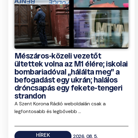
Mészáros-közeli vezetőt
ültettek volna az M1 élére; iskolai
bombariadóval „hálálta meg” a
befogadást egy ukrán; halálos
dróncsapás egy fekete-tengeri
strandon
A Szent Korona Rádió weboldalán csak a
legfontosabb és legbővebb ...
HÍREK
2026. 08. 5.