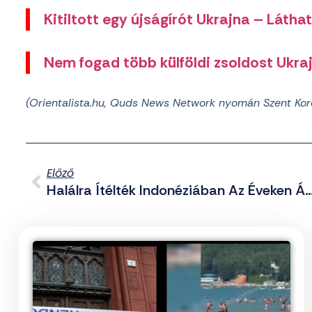
Kitiltott egy újságírót Ukrajna – Látha
Nem fogad több külföldi zsoldost Ukraj
(Orientalista.hu, Quds News Network nyomán Szent Kor
Előző
Halálra Ítélték Indonéziában Az Éveken Át Kislányokat 