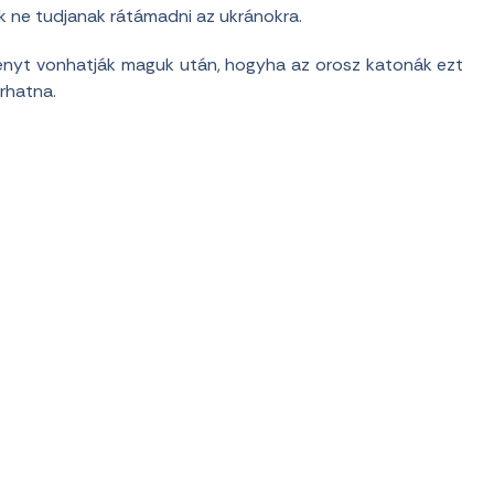
ák ne tudjanak rátámadni az ukránokra.
ményt vonhatják maguk után, hogyha az orosz katonák ezt
rhatna.