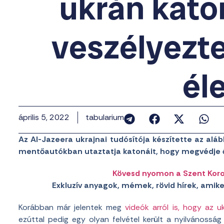
ukrán kato
veszélyezte
él
április 5, 2022
tabularium
Az Al-Jazeera ukrajnai tudósítója készítette az alá
mentőautókban utaztatja katonáit, hogy megvédje ő
Kövesd nyomon a Szent Koron
Exkluzív anyagok, mémek, rövid hírek, amik
Korábban már jelentek meg
videók arról is, hogy az 
ezúttal pedig egy olyan felvétel került a nyilvánoss