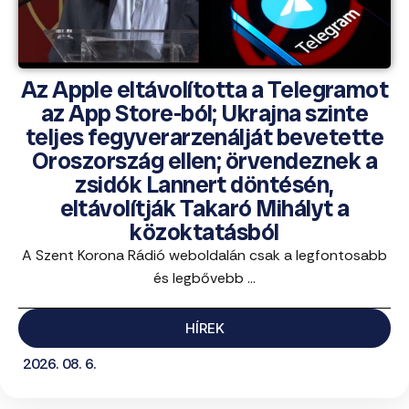
Az Apple eltávolította a Telegramot
az App Store-ból; Ukrajna szinte
teljes fegyverarzenálját bevetette
Oroszország ellen; örvendeznek a
zsidók Lannert döntésén,
eltávolítják Takaró Mihályt a
közoktatásból
A Szent Korona Rádió weboldalán csak a legfontosabb
és legbővebb ...
HÍREK
2026. 08. 6.