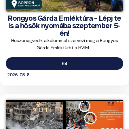
Rongyos Gárda Emléktúra – Lépj te
is a hősök nyomába szeptember 5-
én!
Huszonegyedik alkalommal szervezi meg a Rongyos
Gárda Emléktúrát a HVIM ...
64
2026. 08. 8.