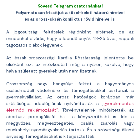
Kövesd Telegram csatornánkat!
Folyamatosan frissítjük a közel-keleti háború híreivel
és az orosz-ukrán konfliktus rövid híreivel is
A jogosultsági feltételek régiónként eltérnek, de az
mindenhol elvárás, hogy a leendő anyák 18-25 éves, nappali
tagozatos diákok legyenek.
Az észak-oroszországi Karélia Köztársaság jelentette be
elsőként ezt az intézkedést még a nyáron, közölve, hogy
halva született gyerekek után nem fizetnek.
Oroszország nagy hangsúlyt fektet a hagyományos
családmodell védelmére és támogatásokkal ösztönzik a
gyermekvállalást. Az orosz hatóságok korábban már
szélsőséges ideológiának nyilvánították a „
gyerekmentes
életmód reklámozását”
. Törvénytelenné minősítették az
abortusz propagálását és a kényszerítését is. Ide a
meggyőzés, megvesztegetés, csalás, zsarolás vagy
munkahelyi nyomásgyakorlás tartozik. És a szövetségi állami
anyasági támogatásokat is kiterjesztették.