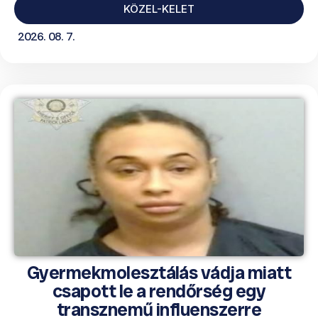
KÖZEL-KELET
2026. 08. 7.
Gyermekmolesztálás vádja miatt
csapott le a rendőrség egy
transznemű influenszerre