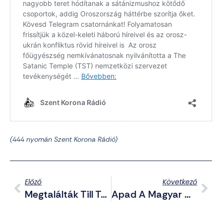
(444 nyomán Szent Korona Rádió)
Előző
Következő
Megtalálták Till Tamás Gyilkosát – Az Elévülés Miatt Már Nem Büntethető
Apad A Magyar Gázkészlet, Kijevbe Küldjük A Tartalékainkat