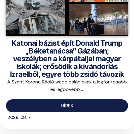
Katonai bázist épít Donald Trump
„Béketanácsa” Gázában;
veszélyben a kárpátaljai magyar
iskolák; erősödik a kivándorlás
Izraelből, egyre több zsidó távozik
A Szent Korona Rádió weboldalán csak a legfontosabb
és legbővebb ...
HÍREK
2026. 08. 7.