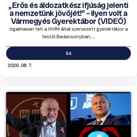
„Erős és áldozatkész ifjúság jelenti
a nemzetünk jövőjét!” – ilyen volt a
Vármegyés Gyerektábor (VIDEÓ)
Izgalmasan telt a HVIM által szervezett gyerektábor a
festői Badacsonyban, ...
64
2026. 08. 7.