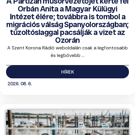
A Partizán műsorvezetőjét kérte fel
Orbán Anita a Magyar Külügyi
Intézet élére; továbbra is tombol a
migrációs válság Spanyolországban;
tűzoltóslaggal pacsálják a vizet az
Ozorán
A Szent Korona Rádió weboldalán csak a legfontosabb
és legbővebb ...
HÍREK
2026. 08. 6.