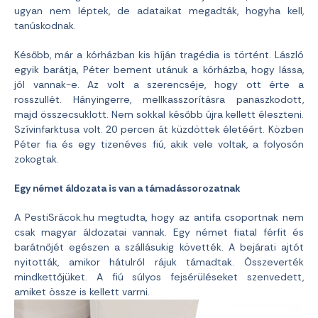
ugyan nem léptek, de adataikat megadták, hogyha kell,
tanúskodnak.
Később, már a kórházban kis híján tragédia is történt. László
egyik barátja, Péter bement utánuk a kórházba, hogy lássa,
jól vannak-e. Az volt a szerencséje, hogy ott érte a
rosszullét. Hányingerre, mellkasszorításra panaszkodott,
majd összecsuklott. Nem sokkal később újra kellett éleszteni.
Szívinfarktusa volt. 20 percen át küzdöttek életéért. Közben
Péter fia és egy tizenéves fiú, akik vele voltak, a folyosón
zokogtak.
Egy német áldozata is van a támadássorozatnak
A PestiSrácok.hu megtudta, hogy az antifa csoportnak nem
csak magyar áldozatai vannak. Egy német fiatal férfit és
barátnőjét egészen a szállásukig követték. A bejárati ajtót
nyitották, amikor hátulról rájuk támadtak. Összeverték
mindkettőjüket. A fiú súlyos fejsérüléseket szenvedett,
amiket össze is kellett varrni.