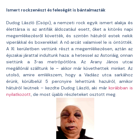
Ismert rockzenészt és feleségét is bántalmazták
Dudog László (Csöpi), a nemzeti rock egyik ismert alakja és
élettársa is az antifák áldozatául esett, őket a kitörés napi
megemlékezésről követték, és szintén hátulról estek nekik
viperákkal és boxerekkel. A nő arcát valamivel le is öntötték.
A XI. kerületben vettünk részt a megemlékezésen, aztán az
éjszakai járattal indultunk haza: a hetessel az Astoriáig, onnan
siettünk a 3-as metrópótlóra. Az Arany János utcai
megállónál szálltunk le – akkor már követhettek minket. Az
utolsó, amire emlékszem, hogy a Vadász utca sarkához
érünk, körülbelül 5 percnyire lehettünk hazulról, amikor
hátulról leütnek – kezdte Dudog László, aki már
korábban is
nyilatkozott
, de most újabb részleteket osztott meg.