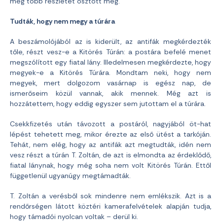
még több részletet osztott meg.
Tudták, hogy nem megy a túrára
A beszámolójából az is kiderült, az antifák megkérdezték
tőle, részt vesz-e a Kitörés Túrán: a postára befelé menet
megszólított egy fiatal lány. Illedelmesen megkérdezte, hogy
megyek-e a Kitörés Túrára. Mondtam neki, hogy nem
megyek, mert dolgozom vasárnap is egész nap, de
ismerőseim közül vannak, akik mennek. Még azt is
hozzátettem, hogy eddig egyszer sem jutottam el a túrára.
Csekkfizetés után távozott a postáról, nagyjából öt-hat
lépést tehetett meg, mikor érezte az első ütést a tarkóján.
Tehát, nem elég, hogy az antifák azt megtudták, idén nem
vesz részt a túrán T. Zoltán, de azt is elmondta az érdeklődő,
fiatal lánynak, hogy még soha nem volt Kitörés Túrán. Ettől
függetlenül ugyanúgy megtámadták.
T. Zoltán a verésből sok mindenre nem emlékszik. Azt is a
rendőrségen látott köztéri kamerafelvételek alapján tudja,
hogy támadói nyolcan voltak – derül ki.