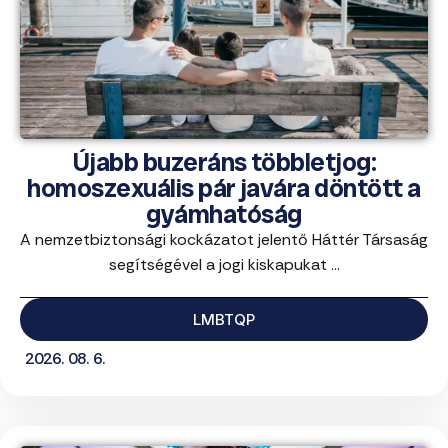
Újabb buzeráns többletjog:
homoszexuális pár javára döntött a
gyámhatóság
A nemzetbiztonsági kockázatot jelentő Háttér Társaság
segítségével a jogi kiskapukat ...
LMBTQP
2026. 08. 6.