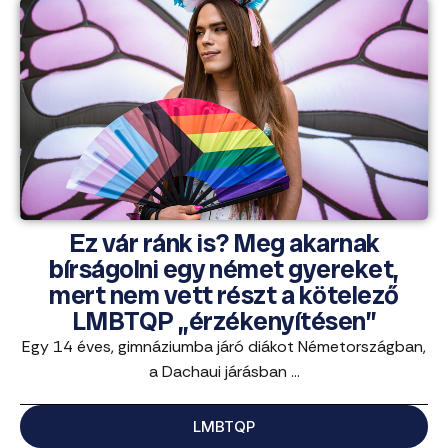
Ez vár ránk is? Meg akarnak
bírságolni egy német gyereket,
mert nem vett részt a kötelező
LMBTQP „érzékenyítésen”
Egy 14 éves, gimnáziumba járó diákot Németországban,
a Dachaui járásban ...
LMBTQP