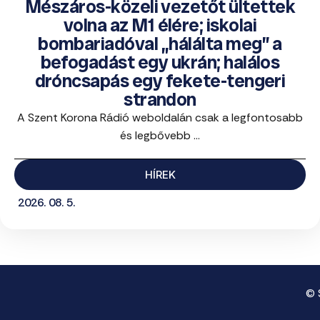
Mészáros-közeli vezetőt ültettek
volna az M1 élére; iskolai
bombariadóval „hálálta meg” a
befogadást egy ukrán; halálos
dróncsapás egy fekete-tengeri
strandon
A Szent Korona Rádió weboldalán csak a legfontosabb
és legbővebb ...
HÍREK
2026. 08. 5.
© 