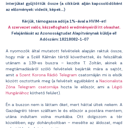
interjúkat gyűjtöttük össze (a cikkünk alján kapcsolódóként
az előzmények: videók, képek…)
Kérjük, támogassa adója 1%-ával a HVIM-et!
A szervezet valós, kézzelfogható eredményeiről itt olvashat.
Felajánlását az Azonosságtudat Alapítványnak küldje el!
Adószám: 18218082-1-07
A nyomozók által mutatott felvételek alapján raktuk össze,
hogy már a Széll Kálmán tértől követhettek, és felszálltak
utánam a 139-es buszra – kezdte T. Zoltán, akinek a
megtámadásáról szóló felvételek bejárták mára a sajtót,
amit
a Szent Korona Rádió Telegram
csatornáján mi is elsők
között osztottunk meg (a felvételt egyébként a
Nacionalista
Zóna Telegram csatornája
hozta le először, ami a
Légió
Hungáriához
köthető felület).
Én a buszon nem is láttam őket, mert háttal ültek nekem. A
Gazdagréti téren szálltam le és először a postára mentem,
utána indultam volna munkába. Ott dolgozom a tér
közelében, egy dohányboltban – mesélte az áldozat, majd