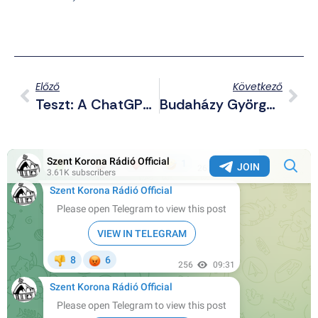
Előző
Következő
Teszt: A ChatGPT Szerint Zagyva Gyula MSZP-S Országgyűlési Képviselő, De Nem Ismerte Nicolas De Lamberterie-T Sem
Budaházy György Értékeli A Hunnia-Ügy Megismételt Első Másodfokú Tárgyalását