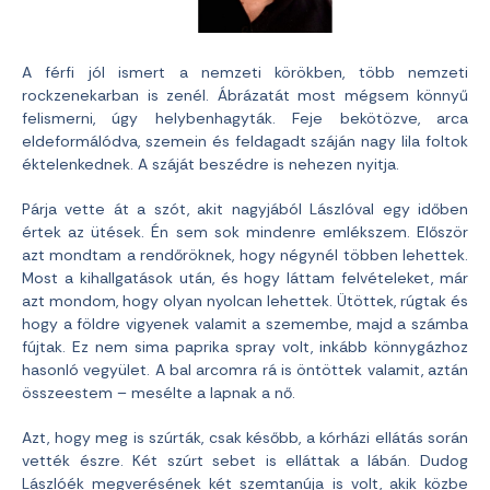
A férfi jól ismert a nemzeti körökben, több nemzeti
rockzenekarban is zenél. Ábrázatát most mégsem könnyű
felismerni, úgy helybenhagyták. Feje bekötözve, arca
eldeformálódva, szemein és feldagadt száján nagy lila foltok
éktelenkednek. A száját beszédre is nehezen nyitja.
Párja vette át a szót, akit nagyjából Lászlóval egy időben
értek az ütések. Én sem sok mindenre emlékszem. Először
azt mondtam a rendőröknek, hogy négynél többen lehettek.
Most a kihallgatások után, és hogy láttam felvételeket, már
azt mondom, hogy olyan nyolcan lehettek. Ütöttek, rúgtak és
hogy a földre vigyenek valamit a szemembe, majd a számba
fújtak. Ez nem sima paprika spray volt, inkább könnygázhoz
hasonló vegyület. A bal arcomra rá is öntöttek valamit, aztán
összeestem – mesélte a lapnak a nő.
Azt, hogy meg is szúrták, csak később, a kórházi ellátás során
vették észre. Két szúrt sebet is elláttak a lábán. Dudog
Lászlóék megverésének két szemtanúja is volt, akik közbe