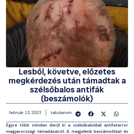
Lesből, követve, előzetes
megkérdezés után támadtak a
szélsőbalos antifák
(beszámolók)
február 13, 2023
tabularium
Egyre több minden derül ki a szélsőbaloldali antifaterror
magyarországi támadásairól. A megjelenő beszámolókat és