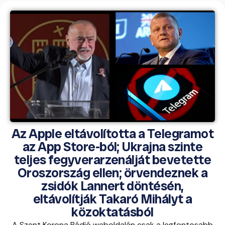
Az Apple eltávolította a Telegramot
az App Store-ból; Ukrajna szinte
teljes fegyverarzenálját bevetette
Oroszország ellen; örvendeznek a
zsidók Lannert döntésén,
eltávolítják Takaró Mihályt a
közoktatásból
A Szent Korona Rádió weboldalán csak a legfontosabb