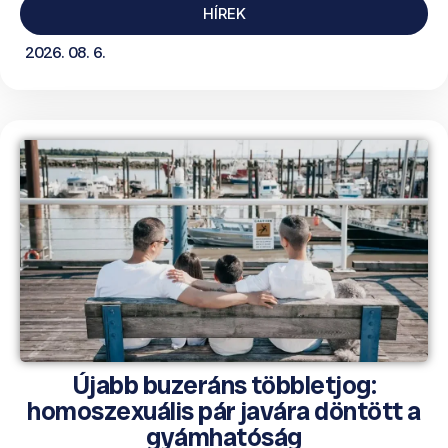
HÍREK
2026. 08. 6.
Újabb buzeráns többletjog:
homoszexuális pár javára döntött a
gyámhatóság