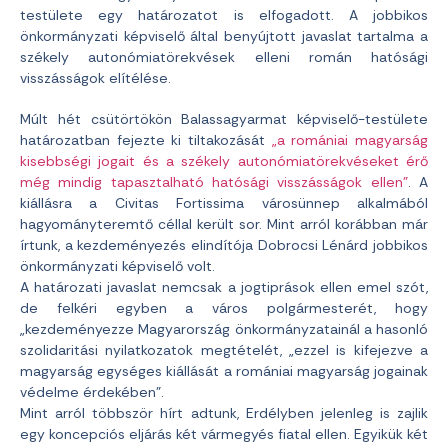
testülete egy határozatot is elfogadott. A jobbikos
önkormányzati képviselő által benyújtott javaslat tartalma a
székely autonómiatörekvések elleni román hatósági
visszásságok elítélése.
Múlt hét csütörtökön Balassagyarmat képviselő-testülete
határozatban fejezte ki tiltakozását
„a romániai magyarság
kisebbségi jogait és a székely autonómiatörekvéseket érő
még mindig tapasztalható hatósági visszásságok ellen”
. A
kiállásra a Civitas Fortissima városünnep alkalmából
hagyományteremtő céllal került sor. Mint arról korábban már
írtunk, a kezdeményezés elindítója Dobrocsi Lénárd jobbikos
önkormányzati képviselő volt.
A határozati javaslat nemcsak a jogtiprások ellen emel szót,
de felkéri egyben a város polgármesterét, hogy
„kezdeményezze Magyarország önkormányzatainál a hasonló
szolidaritási nyilatkozatok megtételét, „ezzel is kifejezve a
magyarság egységes kiállását a romániai magyarság jogainak
védelme érdekében”.
Mint arról többször hírt adtunk, Erdélyben jelenleg is zajlik
egy koncepciós eljárás két vármegyés fiatal ellen. Egyikük két