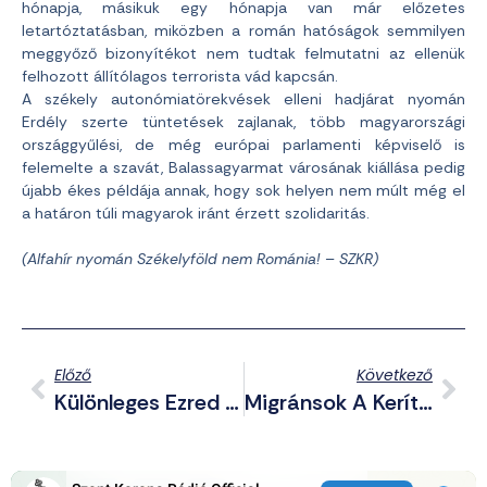
hónapja, másikuk egy hónapja van már előzetes
letartóztatásban, miközben a román hatóságok semmilyen
meggyőző bizonyítékot nem tudtak felmutatni az ellenük
felhozott állítólagos terrorista vád kapcsán.
A székely autonómiatörekvések elleni hadjárat nyomán
Erdély szerte tüntetések zajlanak, több magyarországi
országgyűlési, de még európai parlamenti képviselő is
felemelte a szavát, Balassagyarmat városának kiállása pedig
újabb ékes példája annak, hogy sok helyen nem múlt még el
a határon túli magyarok iránt érzett szolidaritás.
(Alfahír nyomán Székelyföld nem Románia! – SZKR)
Előző
Következő
Különleges Ezred = Amerikai Ezred
Migránsok A Kerítésnél – Keresik A Gyenge Pontokat