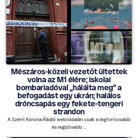
Mészáros-közeli vezetőt ültettek
volna az M1 élére; iskolai
bombariadóval „hálálta meg” a
befogadást egy ukrán; halálos
dróncsapás egy fekete-tengeri
strandon
A Szent Korona Rádió weboldalán csak a legfontosabb
és legbővebb ...