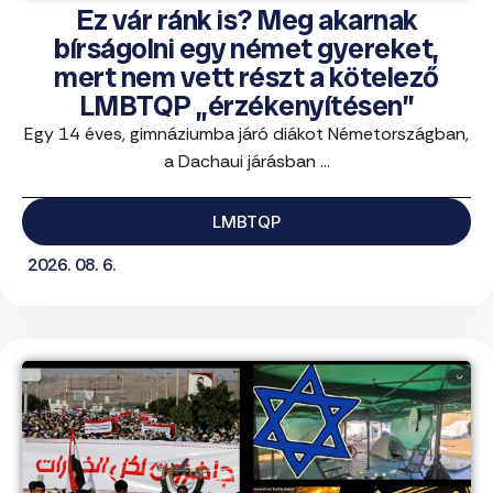
Ez vár ránk is? Meg akarnak
bírságolni egy német gyereket,
mert nem vett részt a kötelező
LMBTQP „érzékenyítésen”
Egy 14 éves, gimnáziumba járó diákot Németországban,
a Dachaui járásban ...
LMBTQP
2026. 08. 6.