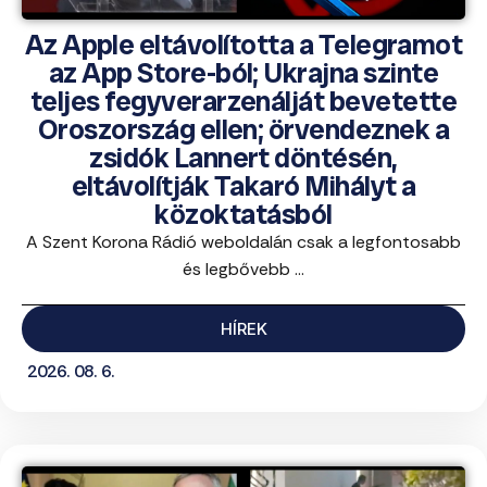
Az Apple eltávolította a Telegramot
az App Store-ból; Ukrajna szinte
teljes fegyverarzenálját bevetette
Oroszország ellen; örvendeznek a
zsidók Lannert döntésén,
eltávolítják Takaró Mihályt a
közoktatásból
A Szent Korona Rádió weboldalán csak a legfontosabb
és legbővebb ...
HÍREK
2026. 08. 6.