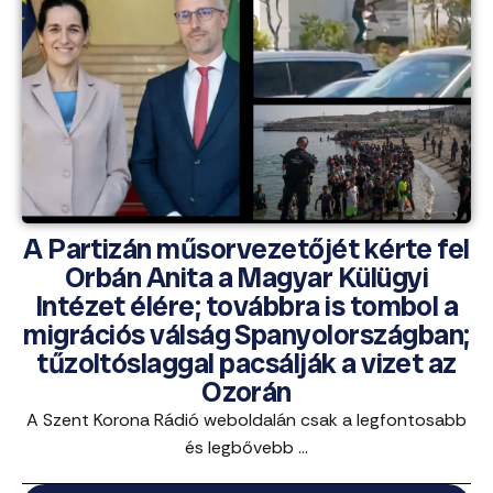
A Partizán műsorvezetőjét kérte fel
Orbán Anita a Magyar Külügyi
Intézet élére; továbbra is tombol a
migrációs válság Spanyolországban;
tűzoltóslaggal pacsálják a vizet az
Ozorán
A Szent Korona Rádió weboldalán csak a legfontosabb
és legbővebb ...