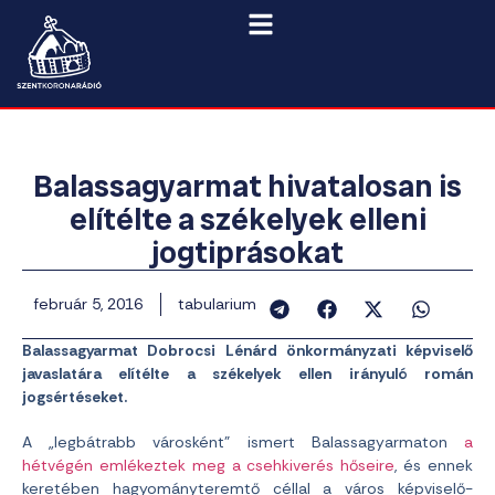
Balassagyarmat hivatalosan is
elítélte a székelyek elleni
jogtiprásokat
február 5, 2016
tabularium
Balassagyarmat Dobrocsi Lénárd önkormányzati képviselő
javaslatára elítélte a székelyek ellen irányuló román
jogsértéseket.
A „legbátrabb városként” ismert Balassagyarmaton
a
hétvégén emlékeztek meg a csehkiverés hőseire
, és ennek
keretében hagyományteremtő céllal a város képviselő-