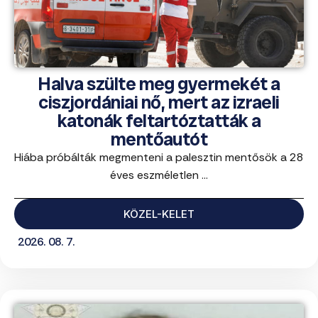
Halva szülte meg gyermekét a
ciszjordániai nő, mert az izraeli
katonák feltartóztatták a
mentőautót
Hiába próbálták megmenteni a palesztin mentősök a 28
éves eszméletlen ...
KÖZEL-KELET
2026. 08. 7.