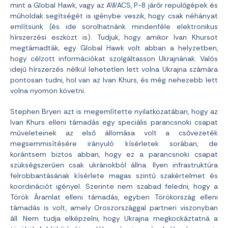
mint a Global Hawk, vagy az AWACS, P-8 járőr repülőgépek és
műholdak segítségét is igénybe veszik, hogy csak néhányat
említsünk (és ide sorolhatnánk mindenféle elektronikus
hírszerzési eszközt is). Tudjuk, hogy amikor Ivan Khursot
megtámadták, egy Global Hawk volt abban a helyzetben,
hogy célzott információkat szolgáltasson Ukrajnának. Valós
idejű hírszerzés nélkül lehetetlen lett volna Ukrajna számára
pontosan tudni, hol van az Ivan Khurs, és még nehezebb lett
volna nyomon követni.
Stephen Bryen azt is megemlítette nyilatkozatában, hogy az
Ivan Khurs elleni támadás egy speciális parancsnoki csapat
műveleteinek az első állomása volt a csővezeték
megsemmisítésére irányuló kísérletek sorában, de
korántsem biztos abban, hogy ez a parancsnoki csapat
szükségszerűen csak ukránokból állna. Ilyen infrastruktúra
felrobbantásának kísérlete magas szintű szakértelmet és
koordinációt igényel. Szerinte nem szabad feledni, hogy a
Török Áramlat elleni támadás, egyben Törökország elleni
támadás is volt, amely Oroszországgal partneri viszonyban
áll. Nem tudja elképzelni, hogy Ukrajna megkockáztatná a