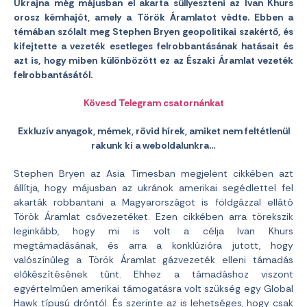
Ukrajna még májusban el akarta süllyeszteni az Ivan Khurs
orosz kémhajót, amely a Török Áramlatot védte. Ebben a
témában szólalt meg Stephen Bryen geopolitikai szakértő, és
kifejtette a vezeték esetleges felrobbantásának hatásait és
azt is, hogy miben különbözött ez az Északi Áramlat vezeték
felrobbantásától.
Kövesd Telegram csatornánkat
Exkluzív anyagok, mémek, rövid hírek, amiket nem feltétlenül
rakunk ki a weboldalunkra…
Stephen Bryen az Asia Timesban megjelent cikkében azt
állítja, hogy májusban az ukránok amerikai segédlettel fel
akarták robbantani a Magyarországot is földgázzal ellátó
Török Áramlat csővezetéket. Ezen cikkében arra törekszik
leginkább, hogy mi is volt a célja Ivan Khurs
megtámadásának, és arra a konklúzióra jutott, hogy
valószínűleg a Török Áramlat gázvezeték elleni támadás
előkészítésének tűnt. Ehhez a támadáshoz viszont
egyértelműen amerikai támogatásra volt szükség egy Global
Hawk típusú dróntól. És szerinte az is lehetséges, hogy csak