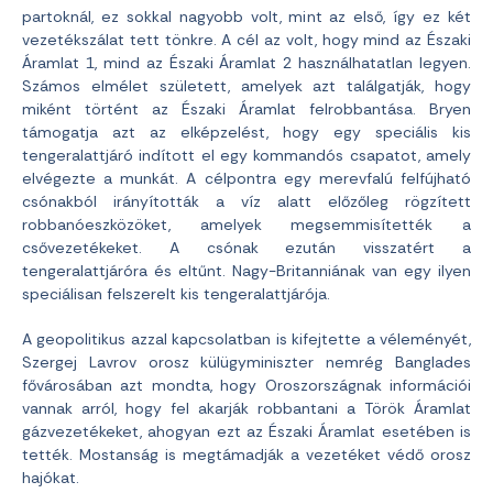
partoknál, ez sokkal nagyobb volt, mint az első, így ez két
vezetékszálat tett tönkre. A cél az volt, hogy mind az Északi
Áramlat 1, mind az Északi Áramlat 2 használhatatlan legyen.
Számos elmélet született, amelyek azt találgatják, hogy
miként történt az Északi Áramlat felrobbantása. Bryen
támogatja azt az elképzelést, hogy egy speciális kis
tengeralattjáró indított el egy kommandós csapatot, amely
elvégezte a munkát. A célpontra egy merevfalú felfújható
csónakból irányították a víz alatt előzőleg rögzített
robbanóeszközöket, amelyek megsemmisítették a
csővezetékeket. A csónak ezután visszatért a
tengeralattjáróra és eltűnt. Nagy-Britanniának van egy ilyen
speciálisan felszerelt kis tengeralattjárója.
A geopolitikus azzal kapcsolatban is kifejtette a véleményét,
Szergej Lavrov orosz külügyminiszter nemrég Banglades
fővárosában azt mondta, hogy Oroszországnak információi
vannak arról, hogy fel akarják robbantani a Török Áramlat
gázvezetékeket, ahogyan ezt az Északi Áramlat esetében is
tették. Mostanság is megtámadják a vezetéket védő orosz
hajókat.