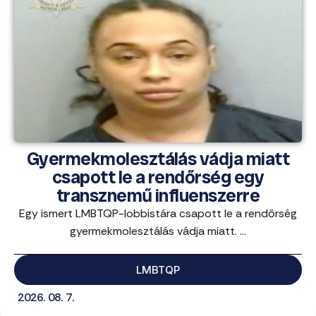
Gyermekmolesztálás vádja miatt
csapott le a rendőrség egy
transznemű influenszerre
Egy ismert LMBTQP-lobbistára csapott le a rendőrség
gyermekmolesztálás vádja miatt. ...
LMBTQP
2026. 08. 7.