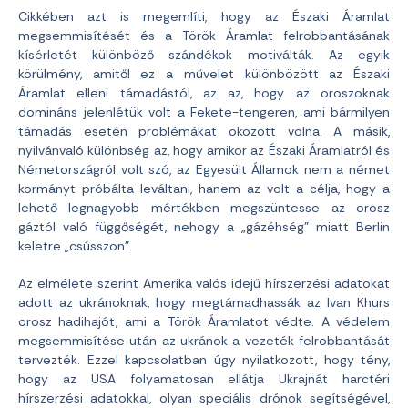
Cikkében azt is megemlíti, hogy az Északi Áramlat
megsemmisítését és a Török Áramlat felrobbantásának
kísérletét különböző szándékok motiválták. Az egyik
körülmény, amitől ez a művelet különbözött az Északi
Áramlat elleni támadástól, az az, hogy az oroszoknak
domináns jelenlétük volt a Fekete-tengeren, ami bármilyen
támadás esetén problémákat okozott volna. A másik,
nyilvánvaló különbség az, hogy amikor az Északi Áramlatról és
Németországról volt szó, az Egyesült Államok nem a német
kormányt próbálta leváltani, hanem az volt a célja, hogy a
lehető legnagyobb mértékben megszüntesse az orosz
gáztól való függőségét, nehogy a „gázéhség” miatt Berlin
keletre „csússzon”.
Az elmélete szerint Amerika valós idejű hírszerzési adatokat
adott az ukránoknak, hogy megtámadhassák az Ivan Khurs
orosz hadihajót, ami a Török Áramlatot védte. A védelem
megsemmisítése után az ukránok a vezeték felrobbantását
tervezték. Ezzel kapcsolatban úgy nyilatkozott, hogy tény,
hogy az USA folyamatosan ellátja Ukrajnát harctéri
hírszerzési adatokkal, olyan speciális drónok segítségével,