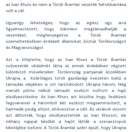
az Ivan Khurs és nem a Török Áramlat vezeték felrobbantása
volt a cél.
Ugyanígy lehetséges, hogy az egész ügy arra
figyelmeztetett, hogy bármikor megtámadhatják a
vezetéket, megfenyegetve a Török Áramlat
üzemeltetésében érdekelt államokat, köztük Törökországot
és Magyarországot.
Azt is kifejtette, hogy az Ivan Khurs a Török Áramlat
csővezeték védelmét látta el, ennek érdekében végzett
különböző műveleteket Törökország partjainak közelében
Ukrajna, a ​​ kizárólagos török gazdasági övezeten belül, a
támadás idejében is ott tartózkodott. Ukrajna három, félig
merülő pilóta nélküli támadó eszközt indított a hajó
elsüllyesztésére. Az Ivan Khurs azt közölte, hogy fedélzeti
fegyvereivel a háromból két eszközt megsemmisített, a
harmadik pedig eltűnt, eltévesztve a célt. Az ukránok viszont
azt állították, hogy elsüllyesztették az Ivan Khursot, de
néhány nappal később a hajót látták a szevasztopoli
kikötőjébe befutni. A Török Áramlat azért épült, hogy Ukrajna