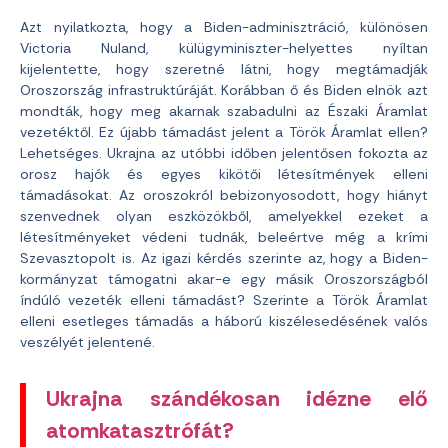
Azt nyilatkozta, hogy a Biden-adminisztráció, különösen
Victoria Nuland, külügyminiszter-helyettes nyíltan
kijelentette, hogy szeretné látni, hogy megtámadják
Oroszország infrastruktúráját. Korábban ő és Biden elnök azt
mondták, hogy meg akarnak szabadulni az Északi Áramlat
vezetéktől. Ez újabb támadást jelent a Török Áramlat ellen?
Lehetséges. Ukrajna az utóbbi időben jelentősen fokozta az
orosz hajók és egyes kikötői létesítmények elleni
támadásokat. Az oroszokról bebizonyosodott, hogy hiányt
szenvednek olyan eszközökből, amelyekkel ezeket a
létesítményeket védeni tudnák, beleértve még a krími
Szevasztopolt is. Az igazi kérdés szerinte az, hogy a Biden-
kormányzat támogatni akar-e egy másik Oroszországból
índúló vezeték elleni támadást? Szerinte a Török Áramlat
elleni esetleges támadás a háború kiszélesedésének valós
veszélyét jelentené.
Ukrajna szándékosan idézne elő
atomkatasztrófát?