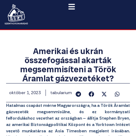
Amerikai és ukrán
összefogással akarták
megsemmisíteni a Török
Áramlat gázvezetéket?
október 1, 2023
tabularium
Hatalmas csapást mérne Magyarországra, ha a Török Áramlat
gázvezeték megsemmisülne, és ez kormányzati
felforduláshoz vezethet az országban – állítja Stephen Bryen,
az amerikai Biztonságpolitikai Központ és a Yorktown Intézet
vezető munkatársa az Asia Timesben megjelent írásában.