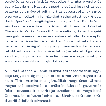
területét az orosz földgáz vezetékes tranzitja elkerülje és
Szerbiát, valamint Magyarországot földgázzal lássa el. Ez egy
összehangolt művelet volt, mert az Egyesült Államok szinte
bizonyosan célzott információkat szolgáltatott egy Global
Hawk típusú drón segítségével, amely a támadás idején a
kérdéses területe felett tartózkodott. Ezeket a drónokat
Olaszországból és Romániából üzemeltetik, és az Ukrajnát
támogató amerikai hírszerzési műveletek állandó szereplői.
Ez felveti a támadás célját. Az Ivan Khursot el kellett volna
távolítani a térségből, hogy egy kommandós támadással
felrobbanthassák a Török Áramlat csővezetéket. Úgy tűnik
azonban, hogy a dróntámadás sikertelensége miatt, a
kommandós akciót nem hajtották végre.
A kutató szerint a Török Áramlat felrobbantásának egyik
célja Magyarország megbüntetése is volt. Ami Ukrajnát illeti,
ha a Török Áramlaton a gázszállítás megszűnne, Ukrajna
megtartaná befolyását a területén áthaladó gázvezeték
felett, továbbra is tranzitdíjat szedhetne és megállítaná
Oroszország csővezetékeinek az Ukrajna területén kívüli
diverzifikációjának folyamatát.