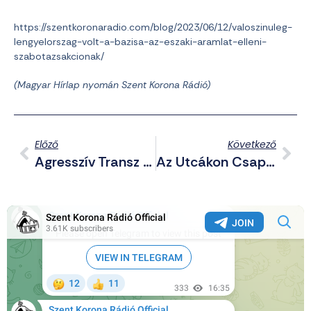
https://szentkoronaradio.com/blog/2023/06/12/valoszinuleg-
lengyelorszag-volt-a-bazisa-az-eszaki-aramlat-elleni-
szabotazsakcionak/
(Magyar Hírlap nyomán Szent Korona Rádió)
Előző
Következő
Agresszív Transz Diák Vert Össze Egy Diáklányt Egy Amerikai Iskola Folyosóján – Videó
Az Utcákon Csaptak Össze A Keresztények És A Deviánsok Bejrútban