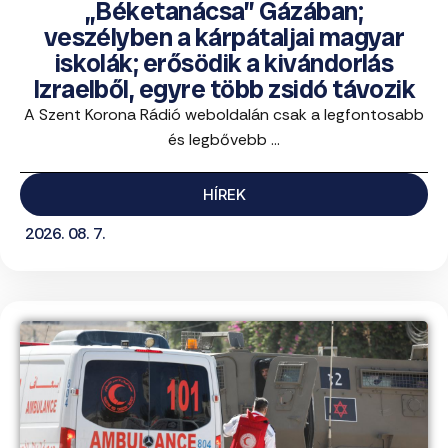
„Béketanácsa” Gázában;
veszélyben a kárpátaljai magyar
iskolák; erősödik a kivándorlás
Izraelből, egyre több zsidó távozik
A Szent Korona Rádió weboldalán csak a legfontosabb
és legbővebb ...
HÍREK
2026. 08. 7.