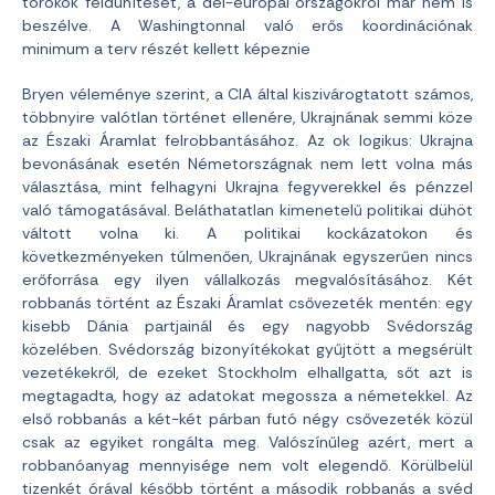
törökök feldühítését, a dél-európai országokról már nem is
beszélve. A Washingtonnal való erős koordinációnak
minimum a terv részét kellett képeznie
Bryen véleménye szerint, a CIA által kiszivárogtatott számos,
többnyire valótlan történet ellenére, Ukrajnának semmi köze
az Északi Áramlat felrobbantásához. Az ok logikus: Ukrajna
bevonásának esetén Németországnak nem lett volna más
választása, mint felhagyni Ukrajna fegyverekkel és pénzzel
való támogatásával. Beláthatatlan kimenetelű politikai dühöt
váltott volna ki. A politikai kockázatokon és
következményeken túlmenően, Ukrajnának egyszerűen nincs
erőforrása egy ilyen vállalkozás megvalósításához. Két
robbanás történt az Északi Áramlat csővezeték mentén: egy
kisebb Dánia partjainál és egy nagyobb Svédország
közelében. Svédország bizonyítékokat gyűjtött a megsérült
vezetékekről, de ezeket Stockholm elhallgatta, sőt azt is
megtagadta, hogy az adatokat megossza a németekkel. Az
első robbanás a két-két párban futó négy csővezeték közül
csak az egyiket rongálta meg. Valószínűleg azért, mert a
robbanóanyag mennyisége nem volt elegendő. Körülbelül
tizenkét órával később történt a második robbanás a svéd