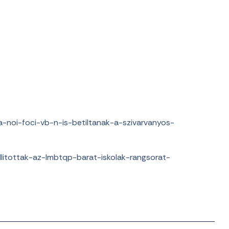
-noi-foci-vb-n-is-betiltanak-a-szivarvanyos-
litottak-az-lmbtqp-barat-iskolak-rangsorat-