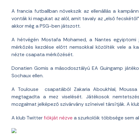
A francia futballban növekszik az ellenállás a kampán
vonták ki magukat az alól, amit tavaly az „első fecskétől
akkor még a PSG-ben játszott.
A hétvégén Mostafa Mohamed, a Nantes egyiptomi j
mérkőzés kezdése előtt nemsokkal közölték vele a 
nézte csapata mérkőzését.
Donatien Gomis a másodosztályú EA Guingamp játékos
Sochaux ellen.
A Toulouse csapatából Zakaria Aboukhlal, Moussa D
megtagadta a mez viselését. Játékosok nemtetszé
mozgalmat jelképező szivárvány színeivel társítják. A kl
A klub Twitter
fiókját nézve
a szurkolóik többsége sem 