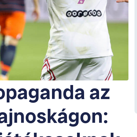
opaganda az
bajnoskágon: