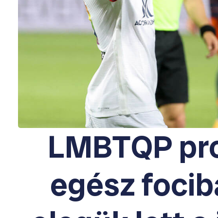
LMBTQP pr
egész foci