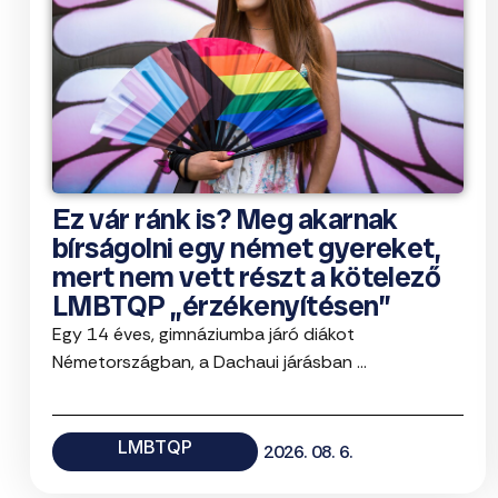
Ez vár ránk is? Meg akarnak
bírságolni egy német gyereket,
mert nem vett részt a kötelező
LMBTQP „érzékenyítésen”
Egy 14 éves, gimnáziumba járó diákot
Németországban, a Dachaui járásban ...
LMBTQP
2026. 08. 6.