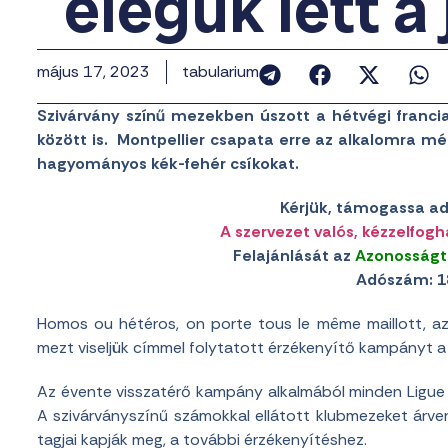
elegük lett 
május 17, 2023
tabularium
Szivárvány színű mezekben úszott a hétvégi franci
között is. Montpellier csapata erre az alkalomra még
hagyományos kék-fehér csíkokat.
Kérjük, támogassa ad
A szervezet valós, kézzelfogh
Felajánlását az
Azonosságt
Adószám: 1
Homos ou hétéros, on porte tous le même maillott, a
mezt viseljük címmel folytatott érzékenyítő kampányt a
Az évente visszatérő kampány alkalmából minden Ligue 1
A szivárványszínű számokkal ellátott klubmezeket árv
tagjai kapják meg, a további érzékenyítéshez.