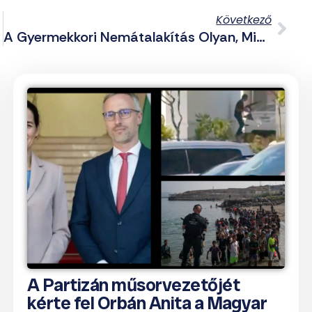
Következő
A Gyermekkori Nemátalakítás Olyan, Mint A Cukorbetegség Kezelése Az Agresszív LMBTQP-Lobbista „orvosok” Szerint
A Partizán műsorvezetőjét
kérte fel Orbán Anita a Magyar