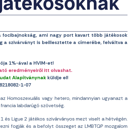
a játékosoknak
a focibajnokság, ami nagy port kavart több játékosok
 a szivárványt is beillesztette a címerébe, felváltva a
ója 1%-ával a HVIM-et!
ató eredményeiről itt olvashat.
udat Alapítványnak
küldje el!
8218082-1-07
zaz Homoszexuális vagy hetero, mindannyian ugyanazt a
 francia labdarúgó szövetség.
 és Ligue 2 játékos szivárványos mezt viselt a hétvégén.
erezni fogják és a befolyt összeget az LMBTQP mozgalom