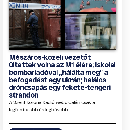
Mészáros-közeli vezetőt
ültettek volna az M1 élére; iskolai
bombariadóval „hálálta meg” a
befogadást egy ukrán; halálos
dróncsapás egy fekete-tengeri
strandon
A Szent Korona Rádió weboldalán csak a
legfontosabb és legbővebb ...