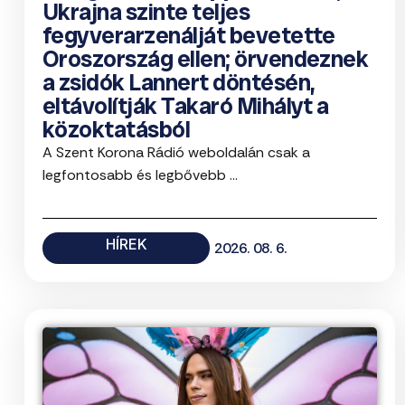
Ukrajna szinte teljes
fegyverarzenálját bevetette
Oroszország ellen; örvendeznek
a zsidók Lannert döntésén,
eltávolítják Takaró Mihályt a
közoktatásból
A Szent Korona Rádió weboldalán csak a
legfontosabb és legbővebb ...
HÍREK
2026. 08. 6.