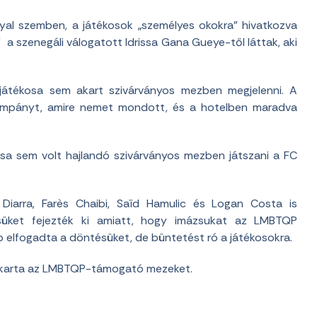
nyal szemben, a játékosok „személyes okokra” hivatkozva
” a szenegáli válogatott Idrissa Gana Gueye-től láttak, aki
átékosa sem akart szivárványos mezben megjelenni. A
kampányt, amire nemet mondott, és a hotelben maradva
a sem volt hajlandó szivárványos mezben játszani a FC
iarra, Farès Chaibi, Saïd Hamulic és Logan Costa is
süket fejezték ki amiatt, hogy imázsukat az LMBTQP
ub elfogadta a döntésüket, de büntetést ró a játékosokra.
akarta az LMBTQP-támogató mezeket.