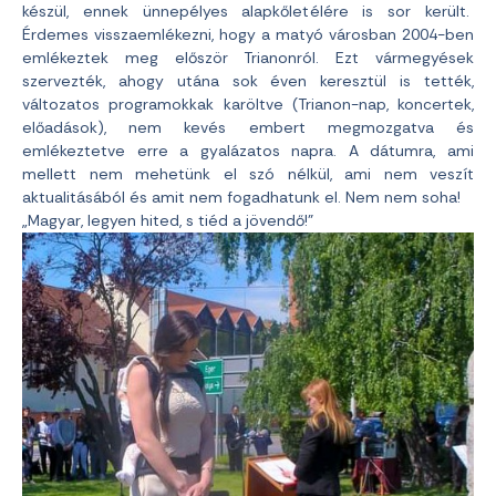
készül, ennek ünnepélyes alapkőletélére is sor került.
Érdemes visszaemlékezni, hogy a matyó városban 2004-ben
emlékeztek meg először Trianonról. Ezt vármegyések
szervezték, ahogy utána sok éven keresztül is tették,
változatos programokkak karöltve (Trianon-nap, koncertek,
előadások), nem kevés embert megmozgatva és
emlékeztetve erre a gyalázatos napra. A dátumra, ami
mellett nem mehetünk el szó nélkül, ami nem veszít
aktualitásából és amit nem fogadhatunk el. Nem nem soha!
„Magyar, legyen hited, s tiéd a jövendő!”