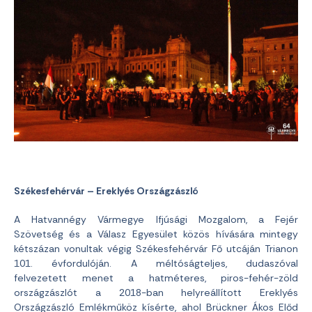
Székesfehérvár – Ereklyés Országzászló
A Hatvannégy Vármegye Ifjúsági Mozgalom, a Fejér
Szövetség és a Válasz Egyesület közös hívására mintegy
kétszázan vonultak végig Székesfehérvár Fő utcáján Trianon
101. évfordulóján. A méltóságteljes, dudaszóval
felvezetett menet a hatméteres, piros-fehér-zöld
országzászlót a 2018-ban helyreállított Ereklyés
Országzászló Emlékműköz kísérte, ahol Brückner Ákos Előd