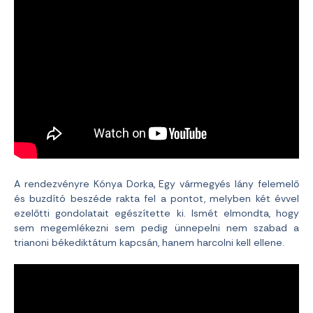
A rendezvényre Kónya Dorka, Egy vármegyés lány felemelő
és buzdító beszéde rakta fel a pontot, melyben két évvel
ezelőtti gondolatait egészítette ki. Ismét elmondta, hogy
sem megemlékezni sem pedig ünnepelni nem szabad a
trianoni békediktátum kapcsán, hanem harcolni kell ellene.