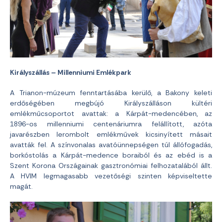
Királyszállás – Millenniumi Emlékpark
A Trianon-múzeum fenntartásába kerülő, a Bakony keleti
erdőségében megbújó Királyszálláson kültéri
emlékműcsoportot avattak: a Kárpát-medencében, az
1896-os millenniumi centenáriumra felállított, azóta
javarészben lerombolt emlékművek kicsinyített másait
avatták fel. A színvonalas avatóünnepségen túl állófogadás,
borkóstolás a Kárpát-medence boraiból és az ebéd is a
Szent Korona Országainak gasztronómiai felhozatalából állt.
A HVIM legmagasabb vezetőségi szinten képviseltette
magát.