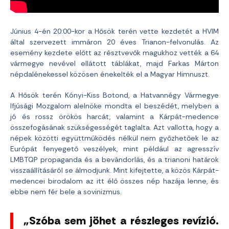
Június 4-én 20:00-kor a Hősök terén vette kezdetét a HVIM
által szervezett immáron 20 éves Trianon-felvonulás. Az
esemény kezdete előtt az résztvevők magukhoz vették a 64
vármegye nevével ellátott táblákat, majd Farkas Márton
népdalénekessel közösen énekelték el a Magyar Himnuszt.
A Hősök terén Kónyi-Kiss Botond, a Hatvannégy Vármegye
Ifjúsági Mozgalom alelnöke mondta el beszédét, melyben a
jó és rossz örökös harcát, valamint a Kárpát-medence
összefogásának szükségességét taglalta. Azt vallotta, hogy a
népek közötti együttműködés nélkül nem győzhetőek le az
Európát fenyegető veszélyek, mint például az agresszív
LMBTQP propaganda és a bevándorlás, és a trianoni határok
visszaállításáról se álmodjunk. Mint kifejtette, a közös Kárpát-
medencei birodalom az itt élő összes nép hazája lenne, és
ebbe nem fér bele a sovinizmus.
„Szóba sem jöhet a részleges revízió.