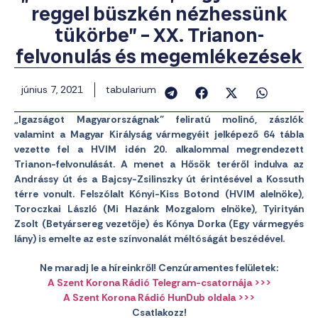
reggel büszkén nézhessünk
tükörbe” – XX. Trianon-
felvonulás és megemlékezések
június 7, 2021
tabularium
„Igazságot Magyarországnak” feliratú molinó, zászlók
valamint a Magyar Királyság vármegyéit jelképező 64 tábla
vezette fel a HVIM idén 20. alkalommal megrendezett
Trianon-felvonulását. A menet a Hősök teréről indulva az
Andrássy út és a Bajcsy-Zsilinszky út érintésével a Kossuth
térre vonult. Felszólalt Kónyi-Kiss Botond (HVIM alelnöke),
Toroczkai László (Mi Hazánk Mozgalom elnöke), Tyirityán
Zsolt (Betyársereg vezetője) és Kónya Dorka (Egy vármegyés
lány) is emelte az este színvonalát méltóságát beszédével.
Ne maradj le a híreinkről! Cenzúramentes felületek:
A Szent Korona Rádió Telegram-csatornája >>>
A Szent Korona Rádió HunDub oldala >>>
Csatlakozz!