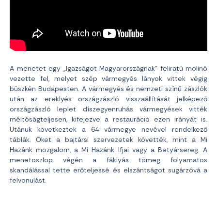
A menetet egy „Igazságot Magyarországnak” feliratú molinó
vezette fel, melyet szép vármegyés lányok vittek végig
büszkén Budapesten. A vármegyés és nemzeti színű zászlók
után az ereklyés országzászló visszaállítását jelképező
országzászló leplet díszegyenruhás vármegyések vitték
méltóságteljesen, kifejezve a restauráció ezen irányát is.
Utánuk következtek a 64 vármegye nevével rendelkező
táblák. Őket a bajtársi szervezetek követték, mint a Mi
Hazánk mozgalom, a Mi Hazánk Ifjai vagy a Betyársereg. A
menetoszlop végén a fáklyás tömeg folyamatos
skandálással tette erőteljessé és elszántságot sugárzóvá a
felvonulást.