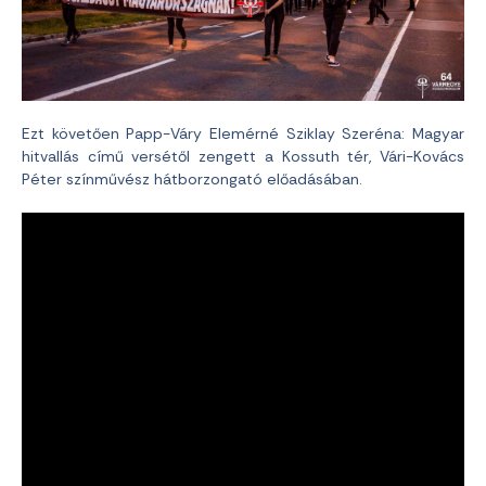
Ezt követően Papp-Váry Elemérné Sziklay Szeréna: Magyar
hitvallás című versétől zengett a Kossuth tér, Vári-Kovács
Péter színművész hátborzongató előadásában.