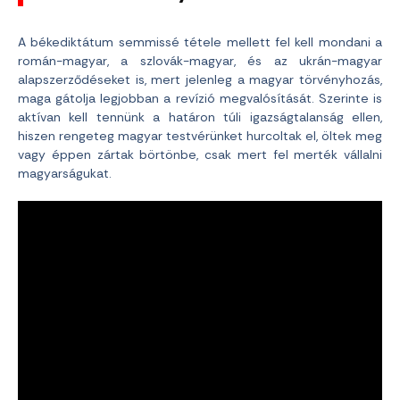
A békediktátum semmissé tétele mellett fel kell mondani a
román-magyar, a szlovák-magyar, és az ukrán-magyar
alapszerződéseket is, mert jelenleg a magyar törvényhozás,
maga gátolja legjobban a revízió megvalósítását. Szerinte is
aktívan kell tennünk a határon túli igazságtalanság ellen,
hiszen rengeteg magyar testvérünket hurcoltak el, öltek meg
vagy éppen zártak börtönbe, csak mert fel merték vállalni
magyarságukat.