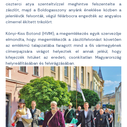
ciszterci atya szenteltvízzel meghintve felszentelte a
zászlót, majd a Boldogasszony anyánk éneklése közben a
jelenlévők felvonták, végül félárbocra engedték az angyalos
címerrel ékített trikolórt.
Kónyi-Kiss Botond (HVIM), a megemlékezés egyik szervezője
elmondta, hogy megemlékezők a zászlófelvonást követően
az emlékmű talapzatába faragott mind a 64 vármegyének
címerpajzsára virágot helyeztek el annak jeléül, hogy
kifejezzék hitüket az eredeti, csonkítatlan Magyarország
helyreállításában és felvirágzásában.