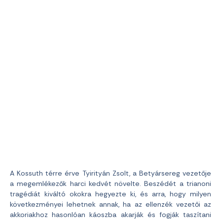
A Kossuth térre érve Tyirityán Zsolt, a Betyársereg vezetője
a megemlékezők harci kedvét növelte. Beszédét a trianoni
tragédiát kiváltó okokra hegyezte ki, és arra, hogy milyen
következményei lehetnek annak, ha az ellenzék vezetői az
akkoriakhoz hasonlóan káoszba akarják és fogják taszítani