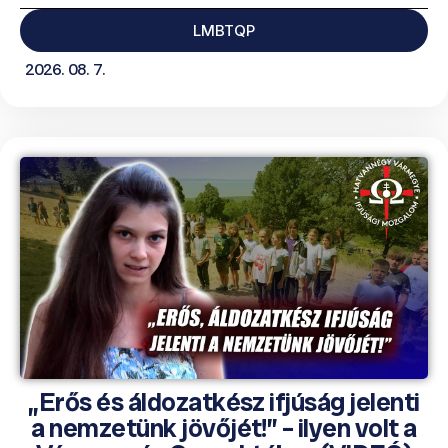
LMBTQP
2026. 08. 7.
„Erős és áldozatkész ifjúság jelenti
a nemzetünk jövőjét!” – ilyen volt a