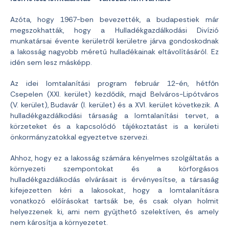
Azóta, hogy 1967-ben bevezették, a budapestiek már
megszokhatták, hogy a Hulladékgazdálkodási Divízió
munkatársai évente kerületről kerületre járva gondoskodnak
a lakosság nagyobb méretű hulladékainak eltávolításáról. Ez
idén sem lesz másképp.
Az idei lomtalanítási program február 12-én, hétfőn
Csepelen (XXI. kerület) kezdődik, majd Belváros-Lipótváros
(V. kerület), Budavár (I. kerület) és a XVI. kerület következik. A
hulladékgazdálkodási társaság a lomtalanítási tervet, a
körzeteket és a kapcsolódó tájékoztatást is a kerületi
önkormányzatokkal egyeztetve szervezi.
Ahhoz, hogy ez a lakosság számára kényelmes szolgáltatás a
környezeti szempontokat és a körforgásos
hulladékgazdálkodás elvárásait is érvényesítse, a társaság
kifejezetten kéri a lakosokat, hogy a lomtalanításra
vonatkozó előírásokat tartsák be, és csak olyan holmit
helyezzenek ki, ami nem gyűjthető szelektíven, és amely
nem károsítja a környezetet.