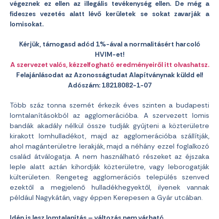
végeznek ez ellen az illegális tevékenység ellen. De még a
fideszes vezetés alatt lévő kerületek se sokat zavarják a
lomisokat.
Kérjük, támogasd adód 1%-ával a normalitásért harcoló
HVIM-et!
A szervezet valós, kézzelfogható eredményeiről itt olvashatsz.
Felajánlásodat az Azonosságtudat Alapítványnak küldd el!
Adószám: 18218082-1-07
Több száz tonna szemét érkezik éves szinten a budapesti
lomtalanításokból az agglomerációba. A szervezett lomis
bandák akadály nélkül össze tudják gyűjteni a közterületre
kirakott lomhulladékot, majd az agglomerációba szállítják,
ahol magánterületre lerakják, majd a néhány ezzel foglalkozó
család átválogatja. A nem használható részeket az éjszaka
leple alatt aztán kihordják közterületre, vagy leborogatják
külterületen. Rengeteg agglomerációs település szenved
ezektől a megjelenő hulladékhegyektől, ilyenek vannak
például Nagykátán, vagy éppen Kerepesen a Gyár utcában.
Idén is lesz lomtalanítás – változás nem várható