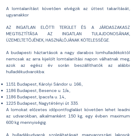
A lomtalanítást követően elvégzik az úttest takarítását,
ugyanakkor
AZ INGATLAN ELŐTTI TERÜLET ÉS A JÁRDASZAKASZ
MEGTISZTÍTÁSA AZ INGATLAN TULAJDONOSÁNAK,
ÜZEMELTETŐJÉNEK, HASZNÁLÓJÁNAK KÖTELESSÉGE.
A budapesti háztartások a nagy darabos lomhulladékoktól
nemcsak az arra kijelölt lomtalanítási napon válhatnak meg,
azok az egész év során beszállíthatók az alábbi
hulladékudvarokba:
1151 Budapest, Károlyi Sándor u. 166.,
1186 Budapest, Besence u. 1/a.,
1186 Budapest, Ipacsfa u. 14.,
1225 Budapest, Nagytétényi út 335.
A lomokat előzetes időpontfoglalást követően lehet leadni
az udvarokban, alkalmanként 150 kg, egy évben maximum
600 kg mennyiségig.
A hulladékudvarok szolgáltatásait magyarországi lakosok