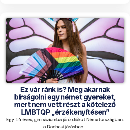
Ez vár ránk is? Meg akarnak
bírságolni egy német gyereket,
mert nem vett részt a kötelező
LMBTQP „érzékenyítésen”
Egy 14 éves, gimnáziumba járó diákot Németországban,
a Dachaui járásban ...