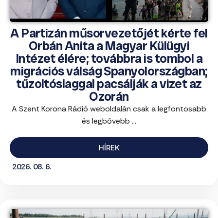
A Partizán műsorvezetőjét kérte fel
Orbán Anita a Magyar Külügyi
Intézet élére; továbbra is tombol a
migrációs válság Spanyolországban;
tűzoltóslaggal pacsálják a vizet az
Ozorán
A Szent Korona Rádió weboldalán csak a legfontosabb
és legbővebb ...
HÍREK
2026. 08. 6.