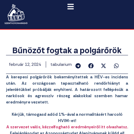
Bűnözőt fogtak a polgárőrök
február 12, 2024
tabularium
A kerepesi polgárőrök bekeményítettek a HÉV-es incidens
után. Az országosan tapasztalható rendőrhiányt a
jelenlétükkel próbálják enyhíteni. A határozott fellépésük a
narkósok és agresszív részeg alakokkal szemben hamar
eredményre vezetett.
Kérjük, támogasd adód 1%-ával a normalitásért harcoló
HVIM-et!
A szervezet valós, kézzelfogható eredményeiről itt olvashatsz.
Felajánlásodat az Azonosságtudat Alapítványnak küldd el!