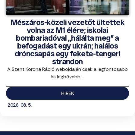
Mészáros-közeli vezetőt ültettek
volna az M1 élére; iskolai
bombariadóval „hálálta meg” a
befogadást egy ukrán; halálos
dróncsapás egy fekete-tengeri
strandon
A Szent Korona Rádió weboldalán csak a legfontosabb
és legbővebb ...
HÍREK
2026. 08. 5.