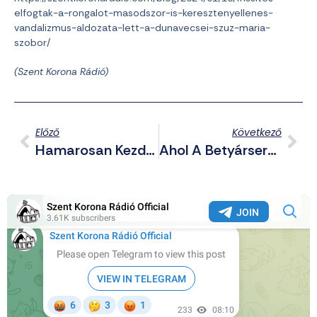
elfogtak-a-rongalot-masodszor-is-keresztenyellenes-
vandalizmus-aldozata-lett-a-dunavecsei-szuz-maria-
szobor/
(Szent Korona Rádió)
Előző
Következő
Hamarosan Kezdődik A Lomiháború
Ahol A Betyársereg Megjelenik, Ott Hirtelen Mindig Rend Lesz