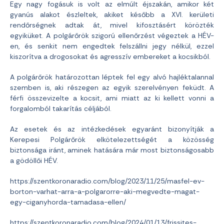
Egy nagy fogásuk is volt az elmúlt éjszakán, amikor két
gyanús alakot észleltek, akiket később a XVI. kerületi
rendőrségnek adtak át, mivel kifosztásért körözték
egyiküket. A polgárőrök szigorú ellenőrzést végeztek a HÉV-
en, és senkit nem engedtek felszállni jegy nélkül, ezzel
kiszorítva a drogosokat és agresszív embereket a kocsikból.
A polgárőrök határozottan léptek fel egy alvó hajléktalannal
szemben is, aki részegen az egyik szerelvényen feküdt. A
férfi összevizelte a kocsit, ami miatt az ki kellett vonni a
forgalomból takarítás céljából.
Az esetek és az intézkedések egyaránt bizonyítják a
Kerepesi Polgárőrök elkötelezettségét a közösség
biztonsága iránt, aminek hatására már most biztonságosabb
a gödöllői HÉV.
https://szentkoronaradio.com/blog/2023/11/25/masfel-ev-
borton-varhat-arra-a-polgarorre-aki-megvedte-magat-
egy-ciganyhorda-tamadasa-ellen/
https://szentkoronaradio.com/blog/2024/01/13/frissites-