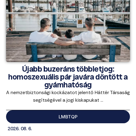
Újabb buzeráns többletjog:
homoszexuális pár javára döntött a
gyámhatóság
A nemzetbiztonsági kockázatot jelentő Háttér Társaság
segítségével a jogi kiskapukat ...
LMBTQP
2026. 08. 6.