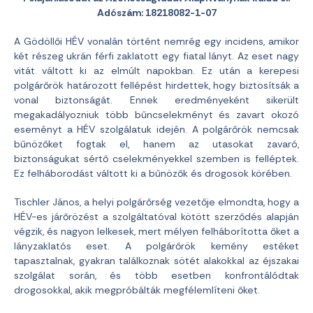
Adószám: 18218082-1-07
A Gödöllői HÉV vonalán történt nemrég egy incidens, amikor
két részeg ukrán férfi zaklatott egy fiatal lányt. Az eset nagy
vitát váltott ki az elmúlt napokban. Ez után a kerepesi
polgárőrök határozott fellépést hirdettek, hogy biztosítsák a
vonal biztonságát. Ennek eredményeként sikerült
megakadályozniuk több bűncselekményt és zavart okozó
eseményt a HÉV szolgálatuk idején. A polgárőrök nemcsak
bűnözőket fogtak el, hanem az utasokat zavaró,
biztonságukat sértő cselekményekkel szemben is felléptek.
Ez felháborodást váltott ki a bűnözők és drogosok körében.
Tischler János, a helyi polgárőrség vezetője elmondta, hogy a
HÉV-es járőrözést a szolgáltatóval kötött szerződés alapján
végzik, és nagyon lelkesek, mert mélyen felháborította őket a
lányzaklatós eset. A polgárőrök kemény estéket
tapasztalnak, gyakran találkoznak sötét alakokkal az éjszakai
szolgálat során, és több esetben konfrontálódtak
drogosokkal, akik megpróbálták megfélemlíteni őket.