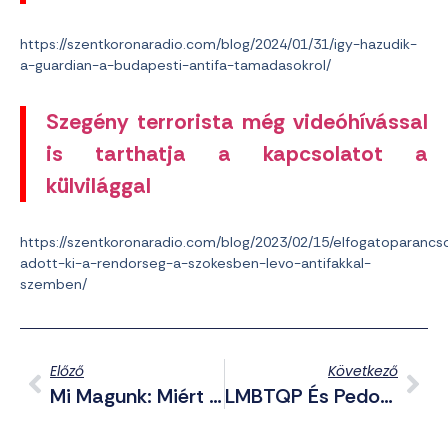
https://szentkoronaradio.com/blog/2024/01/31/igy-hazudik-
a-guardian-a-budapesti-antifa-tamadasokrol/
Szegény terrorista még videóhívással
is tarthatja a kapcsolatot a
külvilággal
https://szentkoronaradio.com/blog/2023/02/15/elfogatoparancs
adott-ki-a-rendorseg-a-szokesben-levo-antifakkal-
szemben/
Előző
Következő
Mi Magunk: Miért Nem Sikerült Bevenni Kijevet? – Az Orosz-Ukrán Konfliktus Értékelése Tyirityán Zsolttal
LMBTQP És Pedofil Drag Queen Programokat Pénzel Az Európai Bizottság