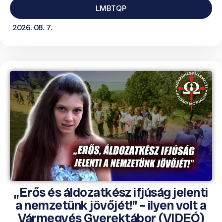
LMBTQP
2026. 08. 7.
„Erős és áldozatkész ifjúság jelenti
a nemzetünk jövőjét!” – ilyen volt a
Vármegyés Gyerektábor (VIDEÓ)