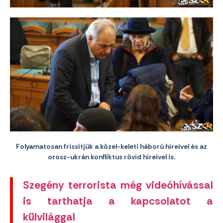
Folyamatosan frissítjük a közel-keleti háború híreivel és az
orosz-ukrán konfliktus rövid híreivel is.
Szegény terrorista még videóhívással
is tarthatja a kapcsolatot a
külvilággal