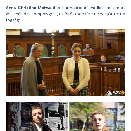
Anna Christina Mehwald
, a harmadrendű vádlott is ismert
volt már, ő is sompolygott, az öltözködésére nézve jót tett a
fogság: