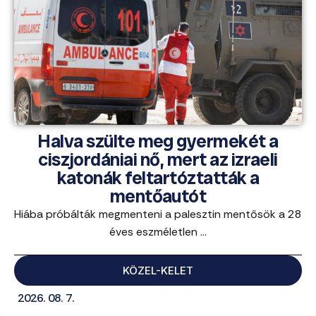
Halva szülte meg gyermekét a
ciszjordániai nő, mert az izraeli
katonák feltartóztatták a
mentőautót
Hiába próbálták megmenteni a palesztin mentősök a 28
éves eszméletlen ...
KÖZEL-KELET
2026. 08. 7.