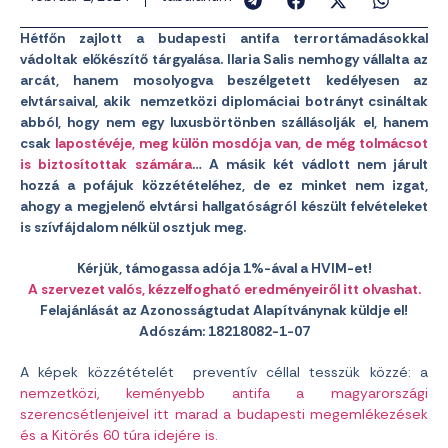
Hétfőn zajlott a budapesti antifa terrortámadásokkal
vádoltak előkészítő tárgyalása. Ilaria Salis nemhogy vállalta az
arcát, hanem mosolyogva beszélgetett kedélyesen az
elvtársaival, akik nemzetközi diplomáciai botrányt csináltak
abból, hogy nem egy luxusbörtönben szállásolják el, hanem
csak
lapostévéje, meg külön mosdója van, de még tolmácsot
is biztosítottak számára
… A másik két vádlott nem járult
hozzá a pofájuk közzétételéhez, de ez minket nem izgat,
ahogy a megjelenő elvtársi hallgatóságról készült felvételeket
is szívfájdalom nélkül osztjuk meg.
Kérjük, támogassa adója 1%-ával a HVIM-et!
A szervezet valós, kézzelfogható eredményeiről itt olvashat.
Felajánlását az Azonosságtudat Alapítványnak küldje el!
Adószám: 18218082-1-07
A képek közzétételét preventív céllal tesszük közzé: a
nemzetközi, keményebb antifa a magyarországi
szerencsétlenjeivel itt marad a budapesti megemlékezések
és a Kitörés 60 túra idejére is.