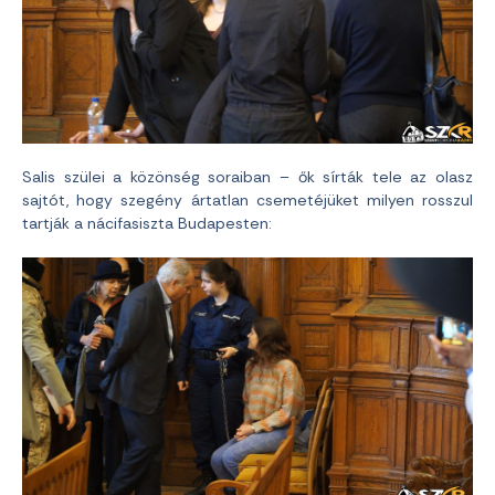
Salis szülei a közönség soraiban – ők sírták tele az olasz
sajtót, hogy szegény ártatlan csemetéjüket milyen rosszul
tartják a nácifasiszta Budapesten: