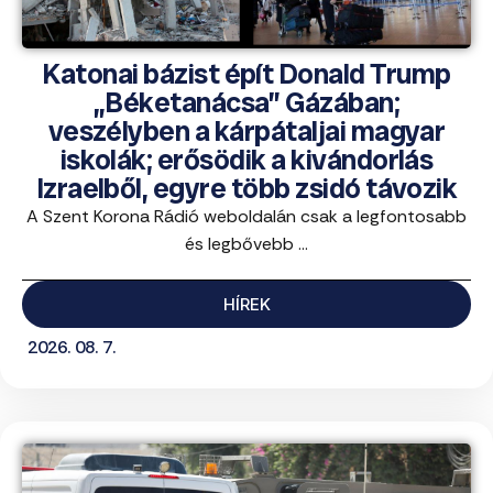
Katonai bázist épít Donald Trump
„Béketanácsa” Gázában;
veszélyben a kárpátaljai magyar
iskolák; erősödik a kivándorlás
Izraelből, egyre több zsidó távozik
A Szent Korona Rádió weboldalán csak a legfontosabb
és legbővebb ...
HÍREK
2026. 08. 7.