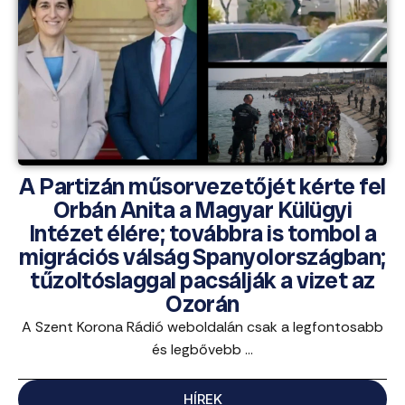
A Partizán műsorvezetőjét kérte fel
Orbán Anita a Magyar Külügyi
Intézet élére; továbbra is tombol a
migrációs válság Spanyolországban;
tűzoltóslaggal pacsálják a vizet az
Ozorán
A Szent Korona Rádió weboldalán csak a legfontosabb
és legbővebb ...
HÍREK