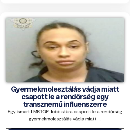
Gyermekmolesztálás vádja miatt
csapott le a rendőrség egy
transznemű influenszerre
Egy ismert LMBTQP-lobbistára csapott le a rendőrség
gyermekmolesztálás vádja miatt. ...