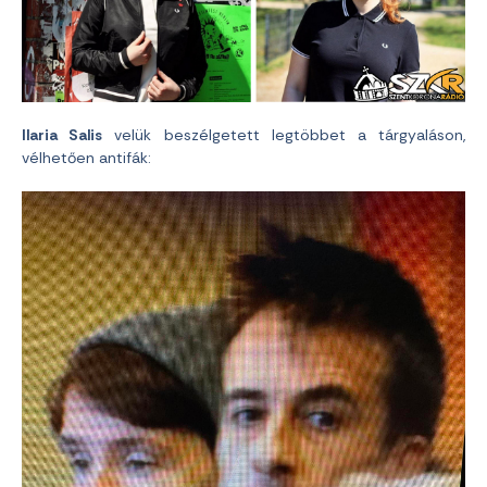
Ilaria Salis
velük beszélgetett legtöbbet a tárgyaláson,
vélhetően antifák: