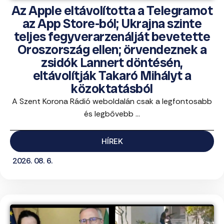
Az Apple eltávolította a Telegramot
az App Store-ból; Ukrajna szinte
teljes fegyverarzenálját bevetette
Oroszország ellen; örvendeznek a
zsidók Lannert döntésén,
eltávolítják Takaró Mihályt a
közoktatásból
A Szent Korona Rádió weboldalán csak a legfontosabb
és legbővebb ...
HÍREK
2026. 08. 6.