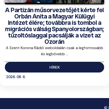
A Partizán műsorvezetőjét kérte fel
Orbán Anita a Magyar Külügyi
Intézet élére; továbbra is tombol a
migrációs válság Spanyolországban;
tűzoltóslaggal pacsálják a vizet az
Ozorán
A Szent Korona Rádió weboldalán csak a legfontosabb
és legbővebb ...
HÍREK
2026. 08. 6.
© 