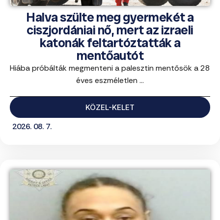
Halva szülte meg gyermekét a
ciszjordániai nő, mert az izraeli
katonák feltartóztatták a
mentőautót
Hiába próbálták megmenteni a palesztin mentősök a 28
éves eszméletlen ...
KÖZEL-KELET
2026. 08. 7.