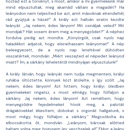
hoztad ezt a törvényt, s most, amikor a mi gyermekeink már
mind elpusztultak, meg akarnád váltani a magadét? Ha
leányodon nem teljesíted be azt, amit másoknak elrendeltél,
rád gyújtjuk a házat!” A király ezt hallván siratni kezdte
leányát: „Jaj nekem, édes lányom! Mit csináljak veled? Mit
mondjak? Hát sosem érem meg a menyegződet?” A néphez
fordulva pedig azt mondta: „Könyörgök, csak nyolc nap
haladékot adjatok, hogy elsirathassam leányomat!” A nép
beleegyezett, de a nyolc nap leteltével dühödten
visszatértek, mondván: „Miért veszejted el népedet leányod
miatt? Ím, a sárkány leheletétől mindnyájan elpusztulunk!”
A király látván, hogy leányát nem tudja megmenteni, királyi
ruhába öltöztette, könnyek közt átölelte, s így szólt: „Jaj
nekem, édes lányom! Azt hittem, hogy királyi öledben
gyermekeket ringatsz, s most elmégy, hogy fölfaljon a
sárkány. Jaj nekem, édes lányom! Azt reméltem, hogy
menyegződre fejedelmeket hívok meg, a palotát
drágakövekkel ékesítem, dobokat s orgonát hallgatunk, s
most mégy, hogy fölfaljon a sárkány.” Megcsókolta és
elbocsátotta őt, mondván: „Leányom, bárcsak előtted
haltam volna meg, hogysem így veszítselek el!” Ekkor a leány