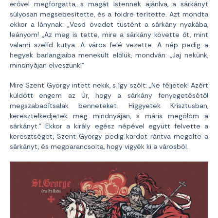
erővel megforgatta, s magát Istennek ajánlva, a sárkányt
súlyosan megsebesítette, és a földre terítette. Azt mondta
ekkor a lánynak: „Vesd övedet tüstént a sárkány nyakába,
leányom! „Az meg is tette, mire a sárkány követte őt, mint
valami szelíd kutya. A város felé vezette. A nép pedig a
hegyek barlangjaiba menekült előlük, mondván: „Jaj nekünk,
mindnyájan elveszünk!”
Mire Szent György intett nekik, s így szólt: „Ne féljetek! Azért
küldött engem az Úr, hogy a sárkány fenyegetésétől
megszabadítsalak benneteket. Higgyetek Krisztusban,
keresztelkedjetek meg mindnyájan, s máris megölöm a
sárkányt.” Ekkor a király egész népével együtt felvette a
keresztséget, Szent György pedig kardot rántva megölte a
sárkányt, és megparancsolta, hogy vigyék ki a városból.