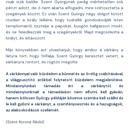
csak iszik belőle. Szent Györgynek pedig mérhetetlen sok
pénzt adott, de ő nem akarta elfogadni, mire szétosztatta a
szegények között. Ez után Szent György négy dolgot kötött
röviden a király lelkére, hogy tudniillik gondoskodjék Isten
templomairól, tisztelje a papokat, buzgón hallgasson misét,
és ne feledkezzék meg a szegényekről. Majd megcsókolta a
királyt, és eltávozott.
Más könyvekben azt olvashatjuk, hogy amikor a sárkány a
lányra tört, hogy fölfalja, Szent György keresztet vetett, a
sárkányra rontott, és rögtön megölte.
A sárkánnyal való küzdelem a bűnnel és az ördög csábításával,
a világpusztító erőkkel folytatott küzdelem megjelenítése.
Mindannyiunkat támadás éri a sárkánytól, és
mindannyiunknak a támadáskor nem elfutni kell gyáván,
hanem bölcsen György példáját követve szembe kell szállni és
le kell győzni a sárkányt, a szemfényvesztés és a hazugságok,
az alakoskodások szellemét.
(Szent Korona Rádió)