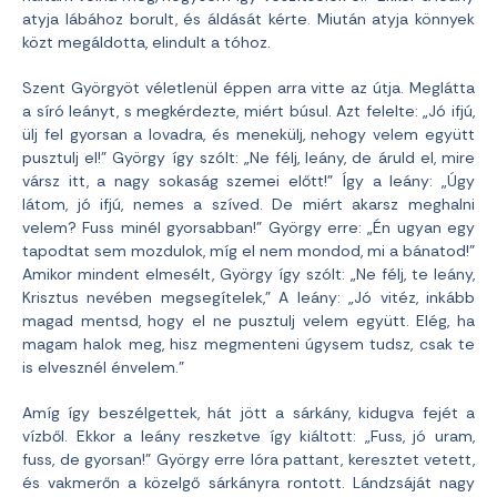
atyja lábához borult, és áldását kérte. Miután atyja könnyek
közt megáldotta, elindult a tóhoz.
Szent Györgyöt véletlenül éppen arra vitte az útja. Meglátta
a síró leányt, s megkérdezte, miért búsul. Azt felelte: „Jó ifjú,
ülj fel gyorsan a lovadra, és menekülj, nehogy velem együtt
pusztulj el!” György így szólt: „Ne félj, leány, de áruld el, mire
vársz itt, a nagy sokaság szemei előtt!” Így a leány: „Úgy
látom, jó ifjú, nemes a szíved. De miért akarsz meghalni
velem? Fuss minél gyorsabban!” György erre: „Én ugyan egy
tapodtat sem mozdulok, míg el nem mondod, mi a bánatod!”
Amikor mindent elmesélt, György így szólt: „Ne félj, te leány,
Krisztus nevében megsegítelek,” A leány: „Jó vitéz, inkább
magad mentsd, hogy el ne pusztulj velem együtt. Elég, ha
magam halok meg, hisz megmenteni úgysem tudsz, csak te
is elvesznél énvelem.”
Amíg így beszélgettek, hát jött a sárkány, kidugva fejét a
vízből. Ekkor a leány reszketve így kiáltott: „Fuss, jó uram,
fuss, de gyorsan!” György erre lóra pattant, keresztet vetett,
és vakmerőn a közelgő sárkányra rontott. Lándzsáját nagy