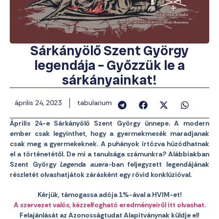
Sárkányölő Szent György
legendája – Győzzük le a
sárkányainkat!
április 24, 2023
tabularium
Április 24-e Sárkányölő Szent György ünnepe. A modern
ember csak legyinthet, hogy a gyermekmesék maradjanak
csak meg a gyermekeknek. A puhányok írtózva húzódhatnak
el a történetétől. De mi a tanulsága számunkra? Alábbiakban
Szent György
Legenda auera-
ban feljegyzett legendájának
részletét olvashatjátok zárásként egy rövid konklúzióval.
Kérjük, támogassa adója 1%-ával a HVIM-et!
A szervezet valós, kézzelfogható eredményeiről itt olvashat.
Felajánlását az Azonosságtudat Alapítványnak küldje el!