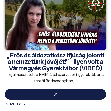
„Erős és áldozatkész ifjúság jelenti
a nemzetünk jövőjét!” – ilyen volt a
Vármegyés Gyerektábor (VIDEÓ)
Izgalmasan telt a HVIM által szervezett gyerektábor a
festői Badacsonyban, ...
64
2026. 08. 7.