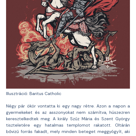
Illusztráció: Baritus Catholic
Négy pár ökör vontatta ki egy nagy rétre. Azon a napon a
gyermekeket és az asszonyokat nem számítva, húszezren
keresztelkedtek meg. A király Szűz Mária és Szent György
tiszteletére egy hatalmas templomot rakatott. Oltárán
bővizű forrás fakadt, mely minden beteget meggyógyít, aki