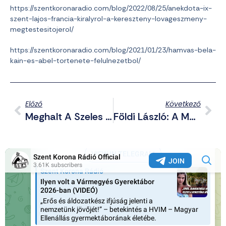
https://szentkoronaradio.com/blog/2022/08/25/anekdota-ix-
szent-lajos-francia-kiralyrol-a-kereszteny-lovageszmeny-
megtestesitojerol/
https://szentkoronaradio.com/blog/2021/01/23/hamvas-bela-
kain-es-abel-tortenete-felulnezetbol/
Előző
Következő
Meghalt A Szeles Mónika Teniszezőt Hátbaszúró Férfi
Földi László: A Magányos Farkas Szimbólumértéke