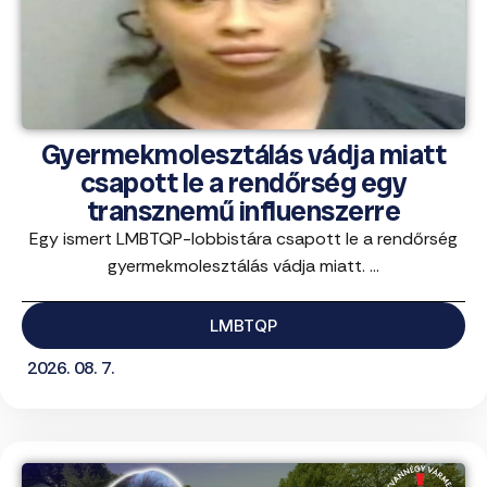
Gyermekmolesztálás vádja miatt
csapott le a rendőrség egy
transznemű influenszerre
Egy ismert LMBTQP-lobbistára csapott le a rendőrség
gyermekmolesztálás vádja miatt. ...
LMBTQP
2026. 08. 7.