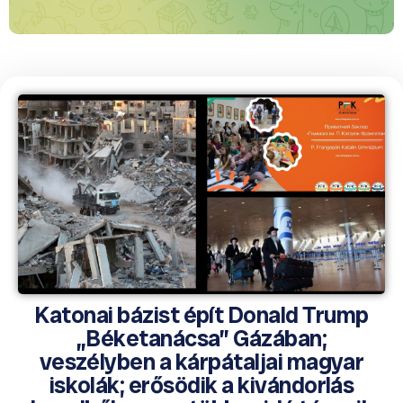
Katonai bázist épít Donald Trump
„Béketanácsa” Gázában;
veszélyben a kárpátaljai magyar
iskolák; erősödik a kivándorlás