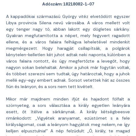
Adószám: 18218082-1-07
A kappadókiai származású György vitéz elvetődött egyszer
Libya provincia Silena nevű városába. A város mellett volt
egy tenger nagy tó, abban lakott egy dögletes sárkány.
Gyakran megfutamította a népet, mely fegyvert ragadott
ellene, és a város falaira felhágva leheletével mindenkit
megmérgezett. Hogy haragját csillapítsák, a polgárok
kénytelen-kelletlen két juhot adtak neki naponta, különben a
város falaira rontott, és úgy megfertőzte a levegőt, hogy
nagyon sokan belehaltak. Amikor a juhok már fogytán voltak,
és többet szerezni sem tudtak, úgy határoztak, hogy a juhok
mellé egy-egy embert adnak. Sorsot vetettek hát az összes
fiún és leányon, és a sors nem tett kivételt.
Mikor már majdnem minden ifjút és hajadont fölfalt a
szörnyeteg, a sors választása a király egyetlen leányára
esett, őt ítélve a sárkánynak. A király kétségbeesve
rimánkodott: „Vigyétek aranyamat, ezüstömet s a fele
királyságomat, csak a leányom hagyjátok meg nekem, ne így
kelljen elpusztulnia!” A nép felzúdult: „Ó, király, te magad