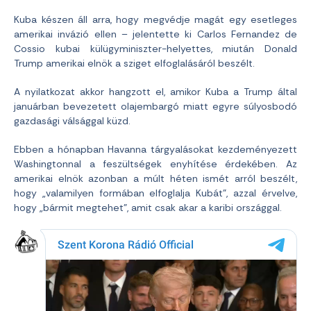
Kuba készen áll arra, hogy megvédje magát egy esetleges
amerikai invázió ellen – jelentette ki Carlos Fernandez de
Cossio kubai külügyminiszter-helyettes, miután Donald
Trump amerikai elnök a sziget elfoglalásáról beszélt.
A nyilatkozat akkor hangzott el, amikor Kuba a Trump által
januárban bevezetett olajembargó miatt egyre súlyosbodó
gazdasági válsággal küzd.
Ebben a hónapban Havanna tárgyalásokat kezdeményezett
Washingtonnal a feszültségek enyhítése érdekében. Az
amerikai elnök azonban a múlt héten ismét arról beszélt,
hogy „valamilyen formában elfoglalja Kubát”, azzal érvelve,
hogy „bármit megtehet”, amit csak akar a karibi országgal.