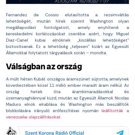
Fernandez de Cossio elutasította a rezsimváltás
lehetőségét, miután hírek szerint Washington olyan
megállapodást fontolgatott, amely enyhítené a
kereskedelmi korlátozásokat cserébe azért, hogy Miguel
Diaz-Canel kubai elnöknek „kiszállási lehetőséget”
biztosítsanak. Ez a lehetőség „teljesen” kizárt az Egyesült
Államokkal folytatott tárgyalások során – mondta.
Válságban az ország
A múlt héten Kubát országos áramszünet sújtotta, amelynek
következtében közel 11 millió ember maradt áram nélkül. Az
ország hetek óta áramkimaradásokkal és
üzemanyaghiánnyal küzd, miután az Egyesült Államok Nicolas
Maduro elnök elrablása és Washington más beszállítók
blokkolására irányuló erőfeszítései nyomán
leállították a
venezuelai olajszállításokat
.