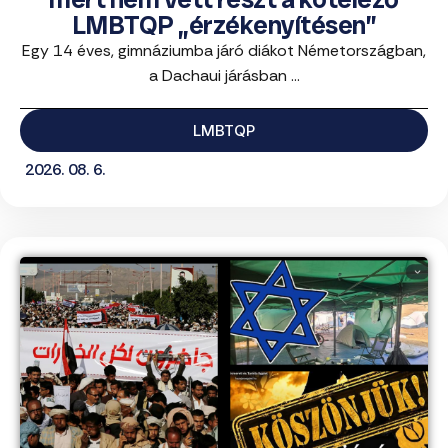
LMBTQP „érzékenyítésen”
Egy 14 éves, gimnáziumba járó diákot Németországban,
a Dachaui járásban ...
LMBTQP
2026. 08. 6.