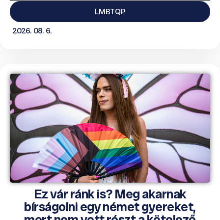
LMBTQP
2026. 08. 6.
Ez vár ránk is? Meg akarnak
bírságolni egy német gyereket,
mert nem vett részt a kötelező