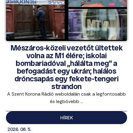
Mészáros-közeli vezetőt ültettek
volna az M1 élére; iskolai
bombariadóval „hálálta meg” a
befogadást egy ukrán; halálos
dróncsapás egy fekete-tengeri
strandon
A Szent Korona Rádió weboldalán csak a legfontosabb
és legbővebb ...
HÍREK
2026. 08. 5.