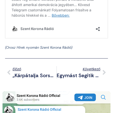
(Orosz Hírek nyomán Szent Korona Rádió)
Előző
Következő
„Kárpátalja Sorsa Rajtunk Múlik” – A HVIM Alelnökének Beszéde A Hazatérés Napján
Egymást Segítik A Síiták És A Keresztények Dél-Libanonban