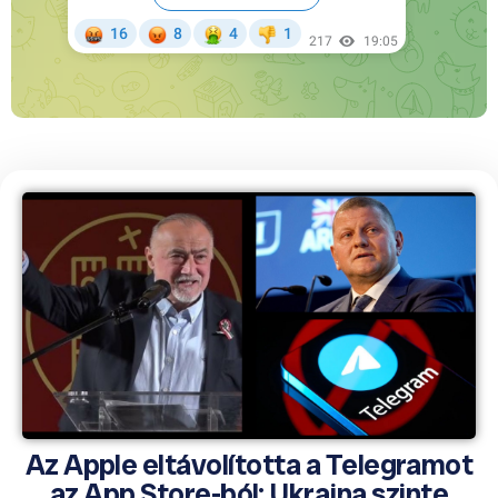
Az Apple eltávolította a Telegramot
az App Store-ból; Ukrajna szinte