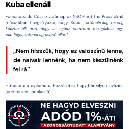
Kuba ellenáll
Fernandez de Cossio vasárnap az NBC Meet the Press című
műsorában hangsúlyozta, hogy Kuba
„történelmileg mindig
készen állt arra, hogy az egész nemzetet mozgósítsa egy
esetleges katonai agresszió ellen”.
„Nem hisszük, hogy ez valószínű lenne,
de naívak lennénk, ha nem készülnénk
fel rá”
– mondta a diplomata. Hozzátette, hogy bármilyen inváziót
„semmi sem indokolná”.