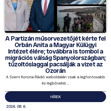
A Partizán műsorvezetőjét kérte fel
Orbán Anita a Magyar Külügyi
Intézet élére; továbbra is tombol a
migrációs válság Spanyolországban;
tűzoltóslaggal pacsálják a vizet az
Ozorán
A Szent Korona Rádió weboldalán csak a legfontosabb
és legbővebb ...
HÍREK
2026. 08. 6.