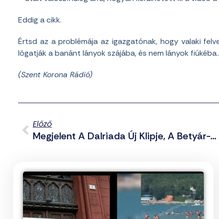
Eddig a cikk.
Értsd az a problémája az igazgatónak, hogy valaki felvet
lógatják a banánt lányok szájába, és nem lányok fiúkéba…
(Szent Korona Rádió)
Előző
Megjelent A Dalriada Új Klipje, A Betyár-Altató (videó)