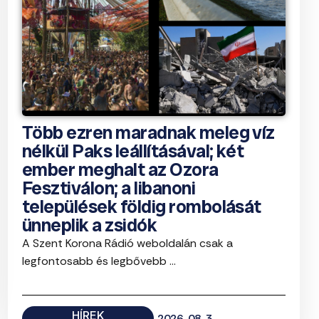
Több ezren maradnak meleg víz
nélkül Paks leállításával; két
ember meghalt az Ozora
Fesztiválon; a libanoni
települések földig rombolását
ünneplik a zsidók
A Szent Korona Rádió weboldalán csak a
legfontosabb és legbővebb ...
HÍREK
2026. 08. 3.