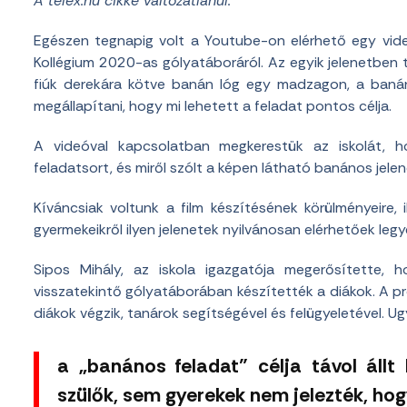
A telex.hu cikke változatlanul:
Egészen tegnapig volt a Youtube-on elérhető egy vi
Kollégium 2020-as gólyatáboráról. Az egyik jelenetben t
fiúk derekára kötve banán lóg egy madzagon, a banán
megállapítani, hogy mi lehetett a feladat pontos célja.
A videóval kapcsolatban megkerestük az iskolát, ho
feladatsort, és miről szólt a képen látható banános jelen
Kíváncsiak voltunk a film készítésének körülményeire, 
gyermekeikről ilyen jelenetek nyilvánosan elérhetőek legy
Sipos Mihály, az iskola igazgatója megerősítette,
visszatekintő gólyatáborában készítették a diákok. A p
diákok végzik, tanárok segítségével és felügyeletével. U
a „banános feladat” célja távol állt 
szülők, sem gyerekek nem jelezték, ho