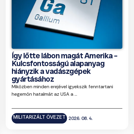
Így lőtte lábon magát Amerika –
Kulcsfontosságú alapanyag
hiányzik a vadászgépek
gyártásához
Miközben minden erejével igyekszik fenntartani
hegemón hatalmát az USA a ...
MILITARIZÁLT ÖVEZET
2026. 08. 4.