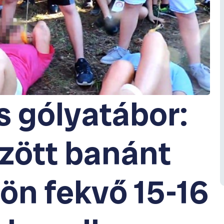
s gólyatábor:
özött banánt
dön fekvő 15-16