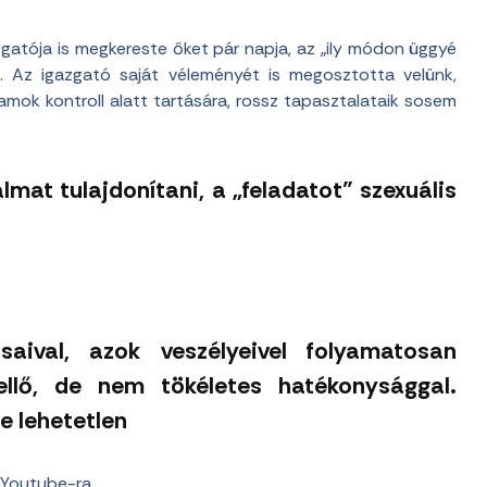
zgatója is megkereste őket pár napja, az „ily módon üggyé
ák. Az igazgató saját véleményét is megosztotta velünk,
amok kontroll alatt tartására, rossz tapasztalataik sosem
lmat tulajdonítani, a „feladatot” szexuális
saival, azok veszélyeivel folyamatosan
kellő, de nem tökéletes hatékonysággal.
e lehetetlen
a Youtube-ra.