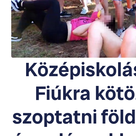
Középiskolá
Fiúkra köt
szoptatni föl