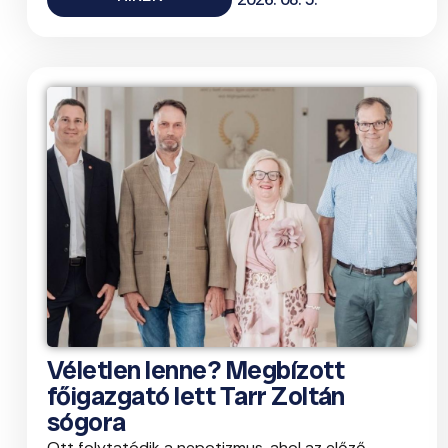
Véletlen lenne? Megbízott
főigazgató lett Tarr Zoltán
sógora
Ott folytatódik a nepotizmus, ahol az előző