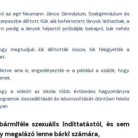
deó az egri Neumann János Gimnázium, Szakgimnázium és
erpeszbe állított fiúk alá befektetett lányok láthatóak, a
t pedig a lányok héjastól próbálják bekapni, bár nehéz
gy megtudjuk: kik állították össze, kik felügyelték a
et.
illetve arra is, engedélyezték-e a például a szülők, hogy
enek.
 hogy a videót az iskola több évtizedes hagyományra
rogramok összeállítását és lebonyolítását döntően felsős
gyan
bármiféle szexuális indíttatástól, és sem
gy megalázó lenne bárki számára,