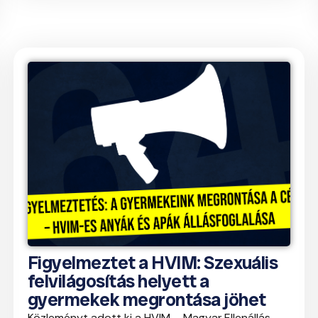
Figyelmeztet a HVIM: Szexuális
felvilágosítás helyett a
gyermekek megrontása jöhet
Közleményt adott ki a HVIM – Magyar Ellenállás