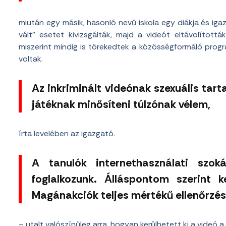
miután egy másik, hasonló nevű iskola egy diákja és iga
vált” esetet kivizsgálták, majd a videót eltávolított
miszerint mindig is törekedtek a közösségformáló progr
voltak.
Az inkriminált videónak szexuális tarta
játéknak minősíteni túlzónak vélem,
írta levelében az igazgató.
A tanulók internethasználati szoká
foglalkozunk. Álláspontom szerint 
Magánakciók teljes mértékű ellenőrzés
– utalt valószínűleg arra, hogyan kerülhetett ki a videó 