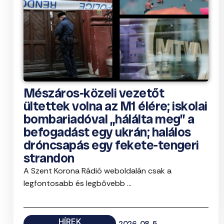
Mészáros-közeli vezetőt
ültettek volna az M1 élére; iskolai
bombariadóval „hálálta meg” a
befogadást egy ukrán; halálos
dróncsapás egy fekete-tengeri
strandon
A Szent Korona Rádió weboldalán csak a
legfontosabb és legbővebb ...
HÍREK
2026. 08. 5.