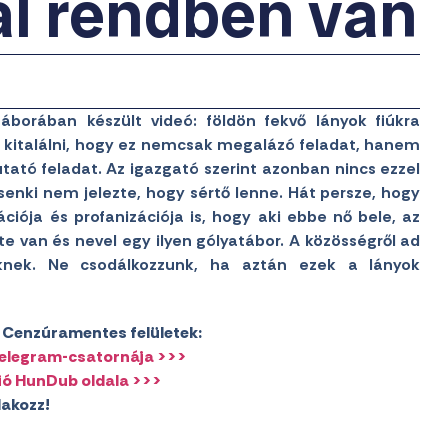
al rendben van
táborában készült videó: földön fekvő lányok fiúkra
 kitalálni, hogy ez nemcsak megalázó feladat, hanem
ató feladat. Az igazgató szerint azonban nincs ezzel
senki nem jelezte, hogy sértő lenne. Hát persze, hogy
zációja és profanizációja is, hogy aki ebbe nő bele, az
 van és nevel egy ilyen gólyatábor. A közösségről ad
knek. Ne csodálkozzunk, ha aztán ezek a lányok
l! Cenzúramentes felületek:
Telegram-csatornája >>>
ió HunDub oldala >>>
lakozz!