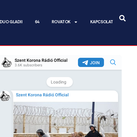
DUO GLADII
64
ROVATOK
KAPCSOLAT