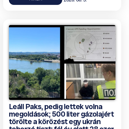
Leáll Paks, pedig lettek volna
megoldások; 500 liter gázolajért
törölte a körözést egy ukrán
toborzó tiszt; fél év alatt 28 ezer