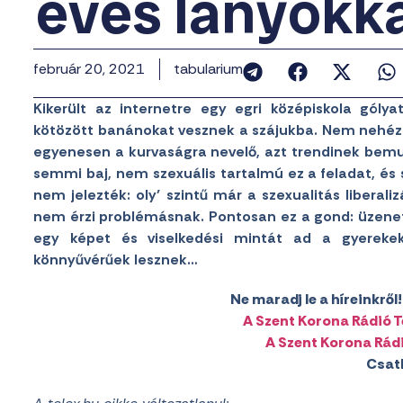
éves lányokk
február 20, 2021
tabularium
Kikerült az internetre egy egri középiskola gólya
kötözött banánokat vesznek a szájukba. Nem nehéz
egyenesen a kurvaságra nevelő, azt trendinek bemut
semmi baj, nem szexuális tartalmú ez a feladat, és 
nem jelezték: oly’ szintű már a szexualitás liberali
nem érzi problémásnak. Pontosan ez a gond: üzenete
egy képet és viselkedési mintát ad a gyereke
könnyűvérűek lesznek…
Ne maradj le a híreinkrő
A Szent Korona Rádió 
A Szent Korona Rád
Csat