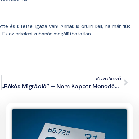
te és kitette. Igaza van! Annak is örülni kell, ha már fiúk
 Ez az erkölcsi zuhanás megállíthatatlan.
Következő
„Békés Migráció” – Nem Kapott Menedékjogot, Ezért Megölte A Menekültügyi Központ Vezetőjét