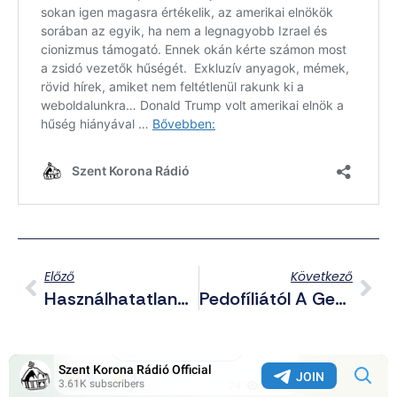
Előző
Következő
Használhatatlanok A Magyarországon Gyártott Kézilőfegyverek
Pedofíliától A Genderelméletig – Új Hiánypótló Adással Jelentkezik A Mi Magunk Vlog