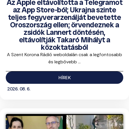
Az Apple eltávolította a Telegramot
az App Store-ból; Ukrajna szinte
teljes fegyverarzenálját bevetette
Oroszország ellen; örvendeznek a
zsidók Lannert döntésén,
eltávolítják Takaró Mihályt a
közoktatásból
A Szent Korona Rádió weboldalán csak a legfontosabb
és legbővebb ...
HÍREK
2026. 08. 6.