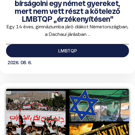
bírságolni egy német gyereket,
mert nem vett részt a kötelező
LMBTQP „érzékenyítésen”
Egy 14 éves, gimnáziumba járó diákot Németországban,
a Dachaui járásban ...
LMBTQP
2026. 08. 6.