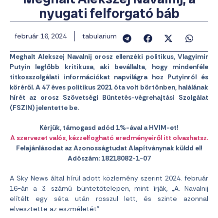
nyugati felforgató báb
február 16, 2024
tabularium
Meghalt Alekszej Navalnij orosz ellenzéki politikus, Vlagyimir
Putyin legfőbb kritikusa, aki bevállalta, hogy mindenféle
titkosszolgálati információkat napvilágra hoz Putyinról és
köréről. A 47 éves politikus 2021 óta volt börtönben, halálának
hírét az orosz Szövetségi Büntetés-végrehajtási Szolgálat
(FSZIN) jelentette be.
Kérjük, támogasd adód 1%-ával a HVIM-et!
A szervezet valós, kézzelfogható eredményeiről itt olvashatsz.
Felajánlásodat az Azonosságtudat Alapítványnak küldd el!
Adószám: 18218082-1-07
A Sky News által hírül adott közlemény szerint 2024. február
16-án a 3. számú büntetőtelepen, mint írják, „A. Navalnij
elítélt egy séta után rosszul lett, és szinte azonnal
elvesztette az eszméletét”.