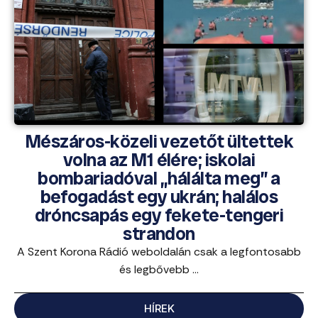
Mészáros-közeli vezetőt ültettek
volna az M1 élére; iskolai
bombariadóval „hálálta meg” a
befogadást egy ukrán; halálos
dróncsapás egy fekete-tengeri
strandon
A Szent Korona Rádió weboldalán csak a legfontosabb
és legbővebb ...
HÍREK