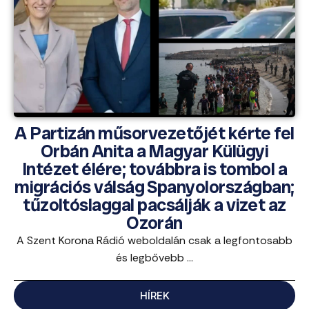
A Partizán műsorvezetőjét kérte fel
Orbán Anita a Magyar Külügyi
Intézet élére; továbbra is tombol a
migrációs válság Spanyolországban;
tűzoltóslaggal pacsálják a vizet az
Ozorán
A Szent Korona Rádió weboldalán csak a legfontosabb
és legbővebb ...
HÍREK