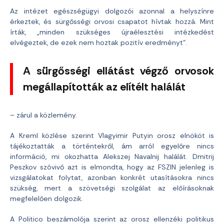
Az intézet egészségügyi dolgozói azonnal a helyszínre
érkeztek, és sürgősségi orvosi csapatot hívtak hozzá. Mint
írták, „minden szükséges újraélesztési intézkedést
elvégeztek, de ezek nem hoztak pozitív eredményt”.
A sürgősségi ellátást végző orvosok
megállapították az elítélt halálát
– zárul a közlemény.
A Kreml közlése szerint Vlagyimir Putyin orosz elnököt is
tájékoztatták a történtekről, ám arról egyelőre nincs
információ, mi okozhatta Alekszej Navalnij halálát. Dmitrij
Peszkov szóvivő azt is elmondta, hogy az FSZIN jelenleg is
vizsgálatokat folytat, azonban konkrét utasításokra nincs
szükség, mert a szövetségi szolgálat az előírásoknak
megfelelően dolgozik.
A Politico beszámolója szerint az orosz ellenzéki politikus