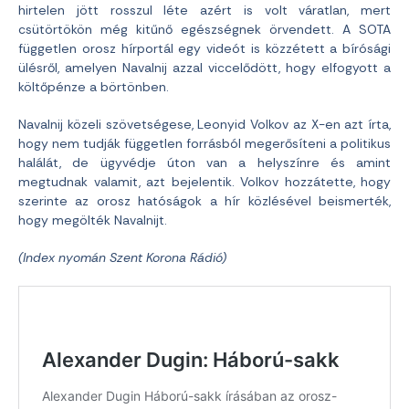
hirtelen jött rosszul léte azért is volt váratlan, mert
csütörtökön még kitűnő egészségnek örvendett. A SOTA
független orosz hírportál egy videót is közzétett a bírósági
ülésről, amelyen Navalnij azzal viccelődött, hogy elfogyott a
költőpénze a börtönben.
Navalnij közeli szövetségese, Leonyid Volkov az X-en azt írta,
hogy nem tudják független forrásból megerősíteni a politikus
halálát, de ügyvédje úton van a helyszínre és amint
megtudnak valamit, azt bejelentik. Volkov hozzátette, hogy
szerinte az orosz hatóságok a hír közlésével beismerték,
hogy megölték Navalnijt.
(Index nyomán Szent Korona Rádió)