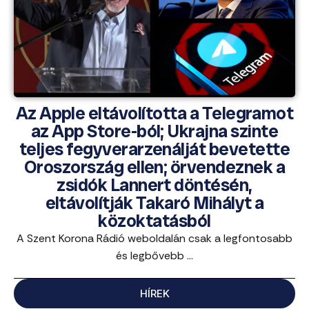
Az Apple eltávolította a Telegramot
az App Store-ból; Ukrajna szinte
teljes fegyverarzenálját bevetette
Oroszország ellen; örvendeznek a
zsidók Lannert döntésén,
eltávolítják Takaró Mihályt a
közoktatásból
A Szent Korona Rádió weboldalán csak a legfontosabb
és legbővebb ...
HÍREK