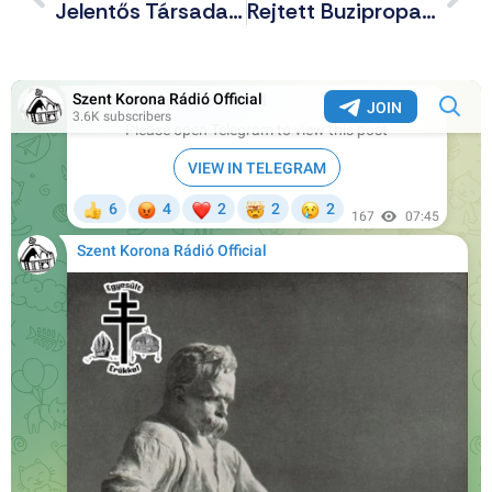
Jelentős Társadalmi Érdek Fűződött A Székely „terrorista” Elfogásához
Rejtett Buzipropaganda A Magyar Gyerekeknek A Cartoon Networkon