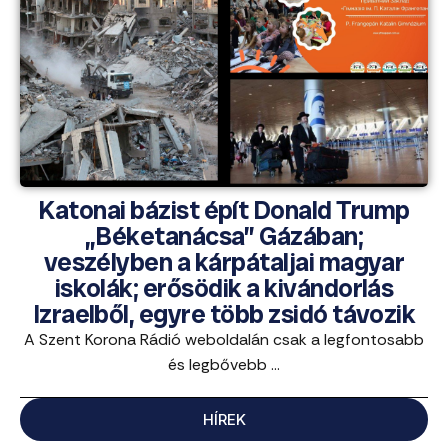
Katonai bázist épít Donald Trump
„Béketanácsa” Gázában;
veszélyben a kárpátaljai magyar
iskolák; erősödik a kivándorlás
Izraelből, egyre több zsidó távozik
A Szent Korona Rádió weboldalán csak a legfontosabb
és legbővebb ...
HÍREK