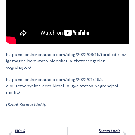
https://szentkoronaradio.com/blog/2022/06/15/toroltetik-az-
igazsagot-bemutato-videokat-a-tisztessegtelen-
vegrehajtok/
https://szentkoronaradio.com/blog/2022/01/29/a-
dioultetvenyeket-sem-kimeli-a-gyalazatos-vegrehajtoi-
maffia/
(Szent Korona Rádió)
Előző
Következő