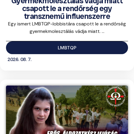
Gyermekmolesztálás vádja miatt
csapott le a rendőrség egy
transznemű influenszerre
Egy ismert LMBTQP-lobbistára csapott le a rendőrség
gyermekmolesztálás vádja miatt. ...
LMBTQP
2026. 08. 7.