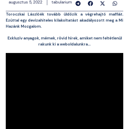
augusztus 5, 2022
tabularium
Toroczkai Lászlóék tovább üldözik a végrehajtó maffiát.
Ezúttal egy devizahiteles kilakoltatást akadályozott meg a Mi
Hazánk Mozgalom.
Exkluzív anyagok, mémek, rövid hírek, amiket nem feltétlenül
rakunk ki a weboldalunkra…