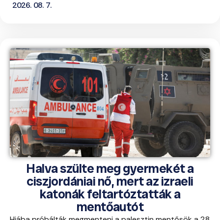
2026. 08. 7.
Halva szülte meg gyermekét a
ciszjordániai nő, mert az izraeli
katonák feltartóztatták a
mentőautót
Hiába próbálták megmenteni a palesztin mentősök a 28