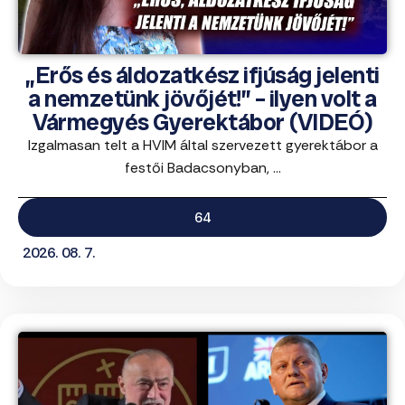
„Erős és áldozatkész ifjúság jelenti
a nemzetünk jövőjét!” – ilyen volt a
Vármegyés Gyerektábor (VIDEÓ)
Izgalmasan telt a HVIM által szervezett gyerektábor a
festői Badacsonyban, ...
64
2026. 08. 7.