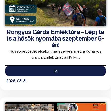
Rongyos Gárda Emléktúra – Lépj te
is a hősök nyomába szeptember 5-
én!
Huszonegyedik alkalommal szervezi meg a Rongyos
Gárda Emléktúrát a HVIM ...
64
2026. 08. 8.