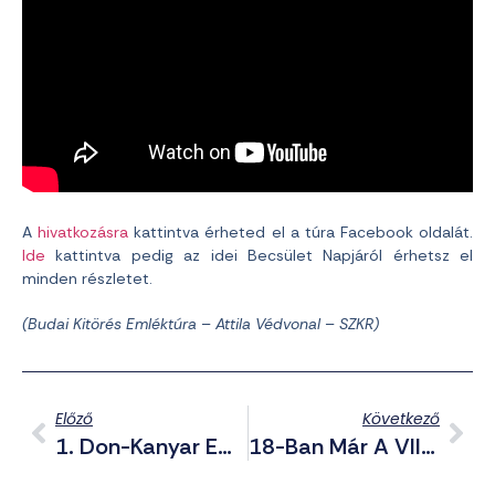
A
hivatkozásra
kattintva érheted el a túra Facebook oldalát.
Ide
kattintva pedig az idei Becsület Napjáról érhetsz el
minden részletet.
(Budai Kitörés Emléktúra – Attila Védvonal – SZKR)
Előző
Következő
1. Don-Kanyar Emléktúra A Vármegye Szervezésében
18-Ban Már A VIII. Legbátrabb Város Emléktúra