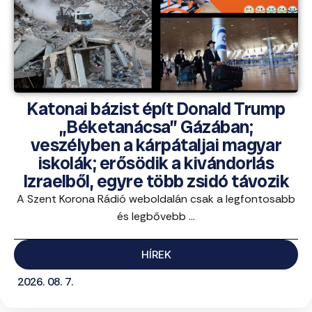
Katonai bázist épít Donald Trump
„Béketanácsa” Gázában;
veszélyben a kárpátaljai magyar
iskolák; erősödik a kivándorlás
Izraelből, egyre több zsidó távozik
A Szent Korona Rádió weboldalán csak a legfontosabb
és legbővebb ...
HÍREK
2026. 08. 7.