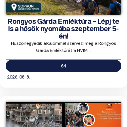
Rongyos Gárda Emléktúra – Lépj te
is a hősök nyomába szeptember 5-
én!
Huszonegyedik alkalommal szervezi meg a Rongyos
Gárda Emléktúrát a HVIM ...
64
2026. 08. 8.