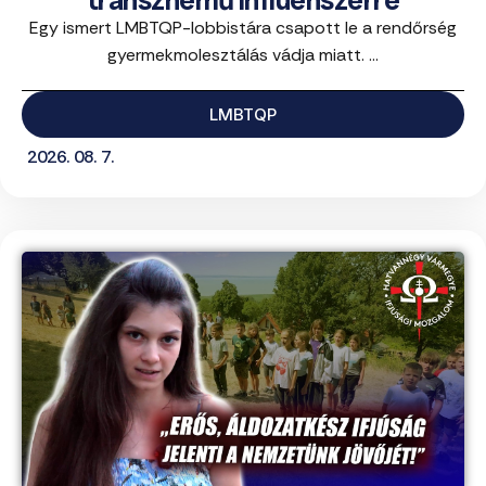
transznemű influenszerre
Egy ismert LMBTQP-lobbistára csapott le a rendőrség
gyermekmolesztálás vádja miatt. ...
LMBTQP
2026. 08. 7.