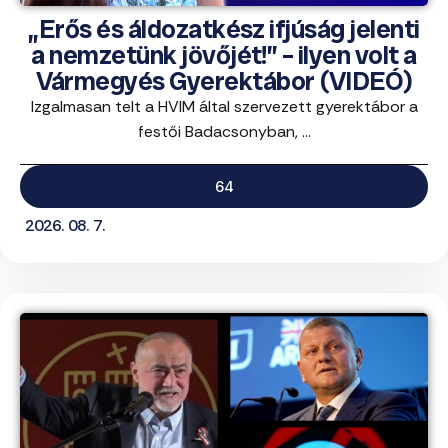
„Erős és áldozatkész ifjúság jelenti
a nemzetünk jövőjét!” – ilyen volt a
Vármegyés Gyerektábor (VIDEÓ)
Izgalmasan telt a HVIM által szervezett gyerektábor a
festői Badacsonyban, ...
64
2026. 08. 7.