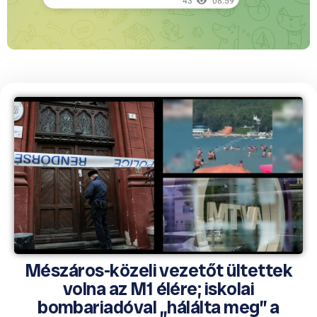
Mészáros-közeli vezetőt ültettek
volna az M1 élére; iskolai
bombariadóval „hálálta meg” a