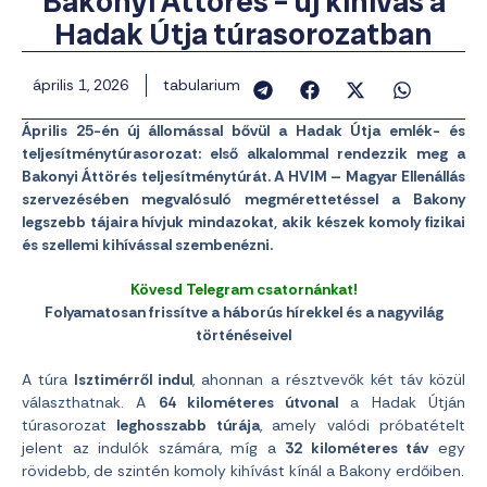
Bakonyi Áttörés – új kihívás a
Hadak Útja túrasorozatban
április 1, 2026
tabularium
Április 25-én új állomással bővül a Hadak Útja emlék- és
teljesítménytúrasorozat: első alkalommal rendezzik meg a
Bakonyi Áttörés teljesítménytúrát. A HVIM – Magyar Ellenállás
szervezésében megvalósuló megmérettetéssel a Bakony
legszebb tájaira hívjuk mindazokat, akik készek komoly fizikai
és szellemi kihívással szembenézni.
Kövesd Telegram csatornánkat!
Folyamatosan frissítve a háborús hírekkel és a nagyvilág
történéseivel
A túra
Isztimérről indul
, ahonnan a résztvevők két táv közül
választhatnak. A
64 kilométeres útvonal
a Hadak Útján
túrasorozat
leghosszabb túrája
, amely valódi próbatételt
jelent az indulók számára, míg a
32 kilométeres táv
egy
rövidebb, de szintén komoly kihívást kínál a Bakony erdőiben.