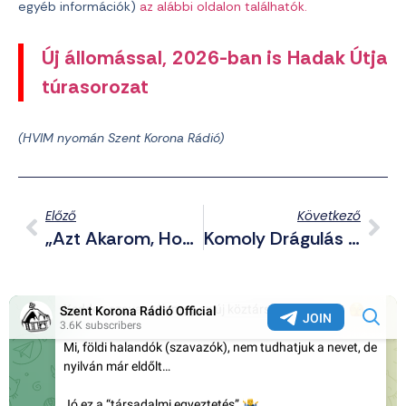
egyéb információk)
az alábbi oldalon találhatók.
Új állomással, 2026-ban is Hadak Útja
túrasorozat
(HVIM nyomán Szent Korona Rádió)
Előző
Következő
„Azt Akarom, Hogy Brutális Legyen” – Az AI Segítségével Gyilkolta Meg Anyját Az Autista, ADHD-S 18 Éves Fiú
Komoly Drágulás Jöhet Az Olaj- És Gázpiacon A Háború Miatt