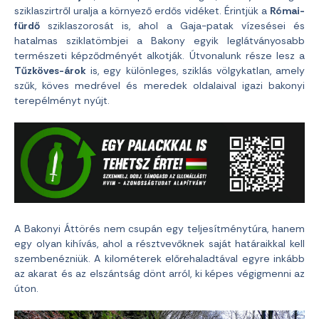
sziklaszirtről uralja a környező erdős vidéket. Érintjük a
Római-
fürdő
sziklaszorosát is, ahol a Gaja-patak vízesései és
hatalmas sziklatömbjei a Bakony egyik leglátványosabb
természeti képződményét alkotják. Útvonalunk része lesz a
Tűzköves-árok
is, egy különleges, sziklás völgykatlan, amely
szűk, köves medrével és meredek oldalaival igazi bakonyi
terepélményt nyújt.
A Bakonyi Áttörés nem csupán egy teljesítménytúra, hanem
egy olyan kihívás, ahol a résztvevőknek saját határaikkal kell
szembenézniük. A kilométerek előrehaladtával egyre inkább
az akarat és az elszántság dönt arról, ki képes végigmenni az
úton.