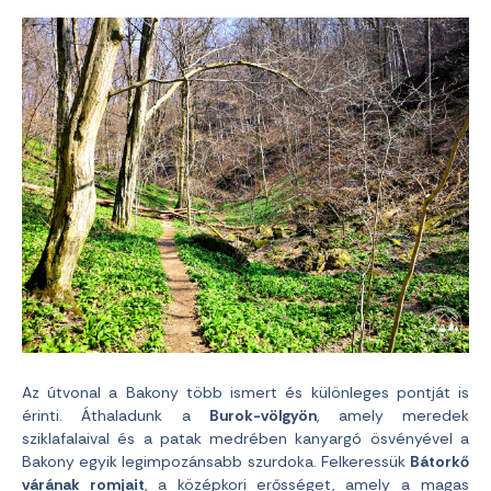
Az útvonal a Bakony több ismert és különleges pontját is
érinti. Áthaladunk a
Burok-völgyön
, amely meredek
sziklafalaival és a patak medrében kanyargó ösvényével a
Bakony egyik legimpozánsabb szurdoka. Felkeressük
Bátorkő
várának romjait
, a középkori erősséget, amely a magas