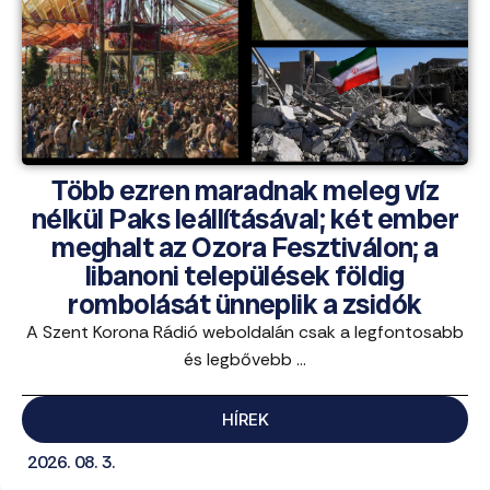
Több ezren maradnak meleg víz
nélkül Paks leállításával; két ember
meghalt az Ozora Fesztiválon; a
libanoni települések földig
rombolását ünneplik a zsidók
A Szent Korona Rádió weboldalán csak a legfontosabb
és legbővebb ...
HÍREK
2026. 08. 3.