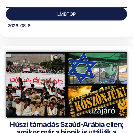
LMBTQP
2026. 08. 6.
Húszi támadás Szaúd-Arábia ellen;
amikor már a hippik is utálják a