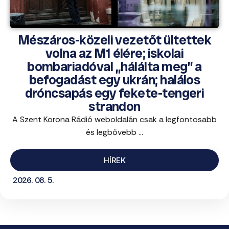
Mészáros-közeli vezetőt ültettek
volna az M1 élére; iskolai
bombariadóval „hálálta meg” a
befogadást egy ukrán; halálos
dróncsapás egy fekete-tengeri
strandon
A Szent Korona Rádió weboldalán csak a legfontosabb
és legbővebb ...
HÍREK
2026. 08. 5.