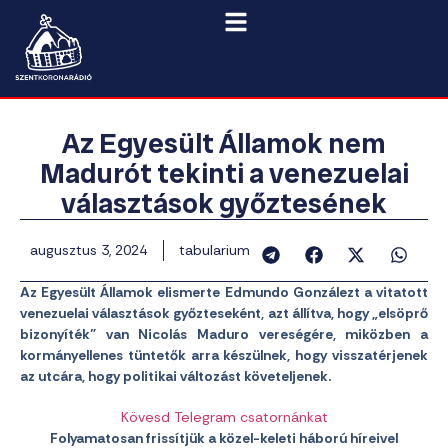
Az Egyesült Államok nem
Madurót tekinti a venezuelai
választások győztesének
augusztus 3, 2024
tabularium
Az Egyesült Államok elismerte Edmundo Gonzálezt a vitatott
venezuelai választások győzteseként, azt állítva, hogy „elsöprő
bizonyíték” van Nicolás Maduro vereségére, miközben a
kormányellenes tüntetők arra készülnek, hogy visszatérjenek
az utcára, hogy politikai változást követeljenek.
Kövesd Telegram csatornánkat
Folyamatosan frissítjük a közel-keleti háború híreivel