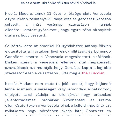
és az orosz-ukrán konfliktus rövid híreivel is
Nicolás Maduro, akinek 11 éves elnöksége alatt Venezuela
egyre inkább tekintélyelvű irányt vett és gazdasági káoszba
süllyedt, a múlt vasárnapi szavazáson annak
ellenére aratott győzelmet , hogy egyre több bizonyíték
utal arra, hogy vesztett.
Csütörtök este az amerikai külügyminiszter, Antony Blinken
elutasította a hivatalban lévő elnök állításait, és Edmundo
Gonzálezt ismerte el Venezuela megválasztott elnökének.
Blinken szerint a venezuelai ellenzék által megszerzett
szavazólapok azt mutatják, hogy González kapta a legtöbb
szavazatot ezen a választáson – írta meg a
The Guardian
.
Nicolás Maduro nem mutatta jelét annak, hogy hajlandó
lenne elismerni a vereséget vagy lemondani a hatalomról,
ehelyett azzal vádolja az ellenzéket, hogy erőszakos
„ellenforradalmat” próbálnak kirobbantani az uralma
ellen. Csütörtökön a venezuelai elnök a külföldi médiának azt
nyilatkozta, hogy börtönben akarja látni Gonzálezt és