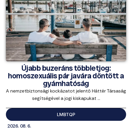
Újabb buzeráns többletjog:
homoszexuális pár javára döntött a
gyámhatóság
A nemzetbiztonsági kockázatot jelentő Háttér Társaság
segítségével a jogi kiskapukat ...
LMBTQP
2026. 08. 6.