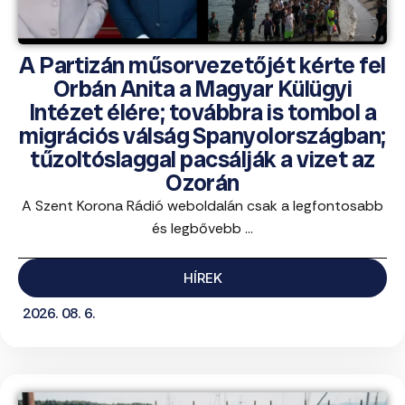
A Partizán műsorvezetőjét kérte fel
Orbán Anita a Magyar Külügyi
Intézet élére; továbbra is tombol a
migrációs válság Spanyolországban;
tűzoltóslaggal pacsálják a vizet az
Ozorán
A Szent Korona Rádió weboldalán csak a legfontosabb
és legbővebb ...
HÍREK
2026. 08. 6.