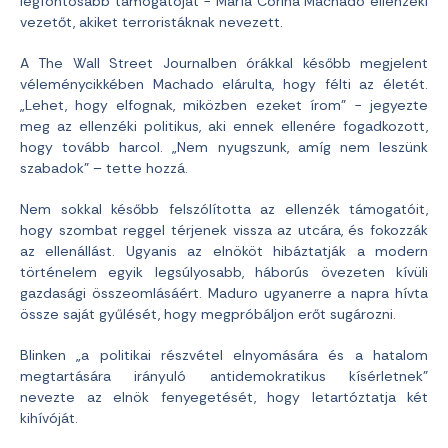
legfontosabb támogatóját − María Corina Machado ellenzéki
vezetőt, akiket terroristáknak nevezett.
A The Wall Street Journalben órákkal később megjelent
véleménycikkében Machado elárulta, hogy félti az életét.
„Lehet, hogy elfognak, miközben ezeket írom” − jegyezte
meg az ellenzéki politikus, aki ennek ellenére fogadkozott,
hogy tovább harcol. „Nem nyugszunk, amíg nem leszünk
szabadok” – tette hozzá.
Nem sokkal később felszólította az ellenzék támogatóit,
hogy szombat reggel térjenek vissza az utcára, és fokozzák
az ellenállást. Ugyanis az elnököt hibáztatják a modern
történelem egyik legsúlyosabb, háborús övezeten kívüli
gazdasági összeomlásáért. Maduro ugyanerre a napra hívta
össze saját gyűlését, hogy megpróbáljon erőt sugározni.
Blinken „a politikai részvétel elnyomására és a hatalom
megtartására irányuló antidemokratikus kísérletnek”
nevezte az elnök fenyegetését, hogy letartóztatja két
kihívóját.