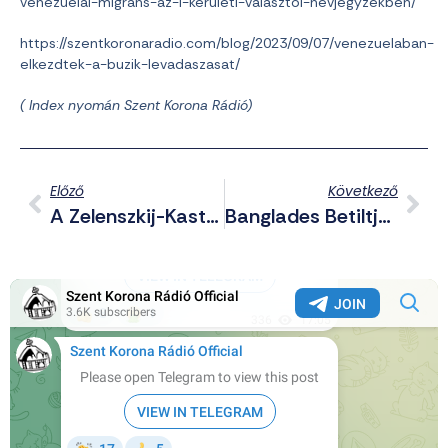
venezuelai-migrans-az-i-keruleti-valasztoi-nevjegyzekben/
https://szentkoronaradio.com/blog/2023/09/07/venezuelaban-
elkezdtek-a-buzik-levadaszasat/
( Index nyomán Szent Korona Rádió)
Előző
Következő
A Zelenszkij-Kastély Lerombolása Okozhatja Klicsko Bukását
Banglades Betiltja A WhatsAppot, Az Instagramot, A YouTube-Ot És Más Közösségi Oldalakat Is