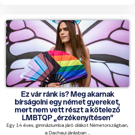
Ez vár ránk is? Meg akarnak
bírságolni egy német gyereket,
mert nem vett részt a kötelező
LMBTQP „érzékenyítésen”
Egy 14 éves, gimnáziumba járó diákot Németországban,
a Dachaui járásban ...