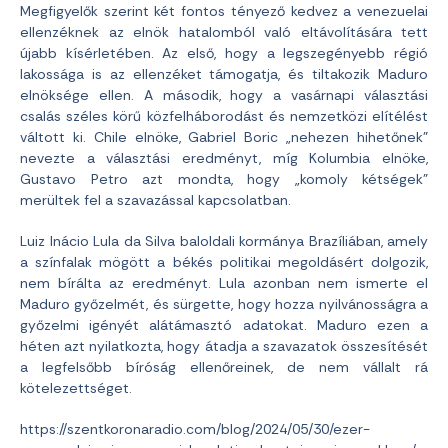
Megfigyelők szerint két fontos tényező kedvez a venezuelai
ellenzéknek az elnök hatalomból való eltávolítására tett
újabb kísérletében. Az első, hogy a legszegényebb régió
lakossága is az ellenzéket támogatja, és tiltakozik Maduro
elnöksége ellen. A második, hogy a vasárnapi választási
csalás széles körű közfelháborodást és nemzetközi elítélést
váltott ki. Chile elnöke, Gabriel Boric „nehezen hihetőnek”
nevezte a választási eredményt, míg Kolumbia elnöke,
Gustavo Petro azt mondta, hogy „komoly kétségek”
merültek fel a szavazással kapcsolatban.
Luiz Inácio Lula da Silva baloldali kormánya Brazíliában, amely
a színfalak mögött a békés politikai megoldásért dolgozik,
nem bírálta az eredményt. Lula azonban nem ismerte el
Maduro győzelmét, és sürgette, hogy hozza nyilvánosságra a
győzelmi igényét alátámasztó adatokat. Maduro ezen a
héten azt nyilatkozta, hogy átadja a szavazatok összesítését
a legfelsőbb bíróság ellenőreinek, de nem vállalt rá
kötelezettséget.
https://szentkoronaradio.com/blog/2024/05/30/ezer-