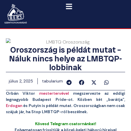
Oroszország is példát mutat –
Náluk nincs helye az LMBTQP-
lobbinak
július 2, 2025
tabularium
Orbán Viktor
mestertervével
megszervezte az eddigi
legnagyobb Budapest Pride-ot. Közben két „barátja”,
Erdogan
és Putyin is példát mutat. Oroszországban nem csak
szájuk jár, ha Stop LMBTQP-ról beszélnek.
Kövesd Telegram csatornánkat!
Folyamatosan frissítjük a közel-keleti háború híreivel