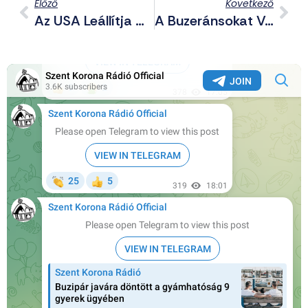
Előző
Következő
Az USA Leállítja A Korábban Ukrajnának Ígért Fegyverszállítmányokat, Mert Megcsappant A Saját Készlete
A Buzeránsokat Védi A Hazai Főrabbi