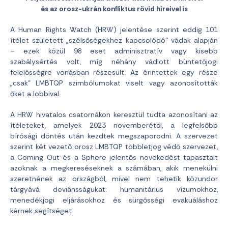
és az orosz-ukrán konfliktus rövid híreivel is
A Human Rights Watch (HRW) jelentése szerint eddig 101
ítélet született „szélsőségekhez kapcsolódó” vádak alapján
– ezek közül 98 eset adminisztratív vagy kisebb
szabálysértés volt, míg néhány vádlott büntetőjogi
felelősségre vonásban részesült. Az érintettek egy része
„csak” LMBTQP szimbólumokat viselt vagy azonosították
őket a lobbival.
A HRW hivatalos csatornákon keresztül tudta azonosítani az
ítéleteket, amelyek 2023 novemberétől, a legfelsőbb
bírósági döntés után kezdtek megszaporodni. A szervezet
szerint két vezető orosz LMBTQP többletjog védő szervezet,
a Coming Out és a Sphere jelentős növekedést tapasztalt
azoknak a megkereséseknek a számában, akik menekülni
szeretnének az országból, mivel nem tehetik közundor
tárgyává deviánsságukat: humanitárius vízumokhoz,
menedékjogi eljárásokhoz és sürgősségi evakuáláshoz
kérnek segítséget.