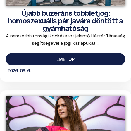
Újabb buzeráns többletjog:
homoszexuális pár javára döntött a
gyámhatóság
A nemzetbiztonsági kockázatot jelentő Háttér Társaság
segítségével a jogi kiskapukat ...
LMBTQP
2026. 08. 6.