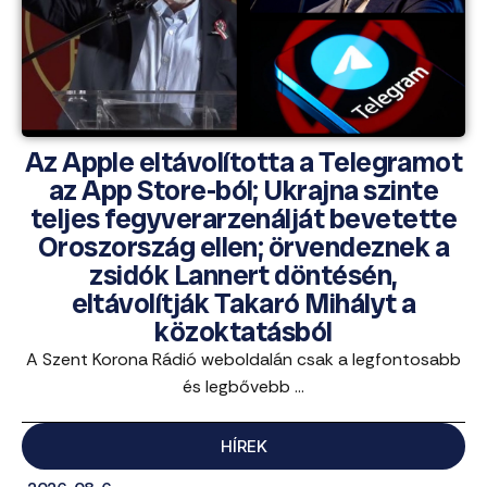
Az Apple eltávolította a Telegramot
az App Store-ból; Ukrajna szinte
teljes fegyverarzenálját bevetette
Oroszország ellen; örvendeznek a
zsidók Lannert döntésén,
eltávolítják Takaró Mihályt a
közoktatásból
A Szent Korona Rádió weboldalán csak a legfontosabb
és legbővebb ...
HÍREK