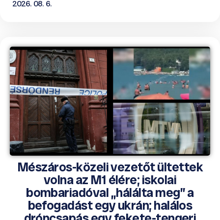
2026. 08. 6.
Mészáros-közeli vezetőt ültettek
volna az M1 élére; iskolai
bombariadóval „hálálta meg” a
befogadást egy ukrán; halálos
dróncsapás egy fekete-tengeri