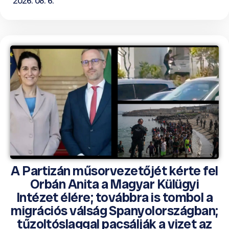
2026. 08. 6.
A Partizán műsorvezetőjét kérte fel
Orbán Anita a Magyar Külügyi
Intézet élére; továbbra is tombol a
migrációs válság Spanyolországban;
tűzoltóslaggal pacsálják a vizet az