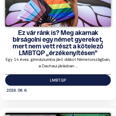
Ez vár ránk is? Meg akarnak
bírságolni egy német gyereket,
mert nem vett részt a kötelező
LMBTQP „érzékenyítésen”
Egy 14 éves, gimnáziumba járó diákot Németországban,
a Dachaui járásban ...
LMBTQP
2026. 08. 6.