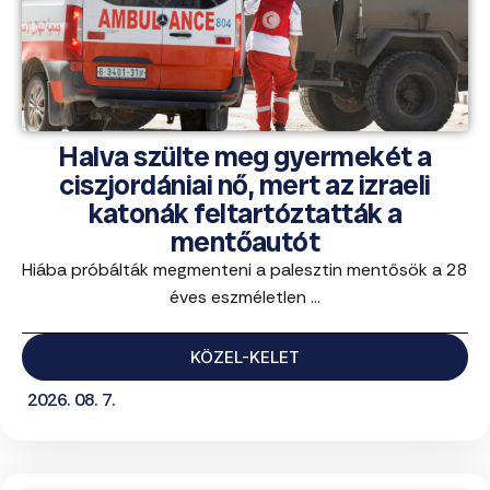
Halva szülte meg gyermekét a
ciszjordániai nő, mert az izraeli
katonák feltartóztatták a
mentőautót
Hiába próbálták megmenteni a palesztin mentősök a 28
éves eszméletlen ...
KÖZEL-KELET
2026. 08. 7.