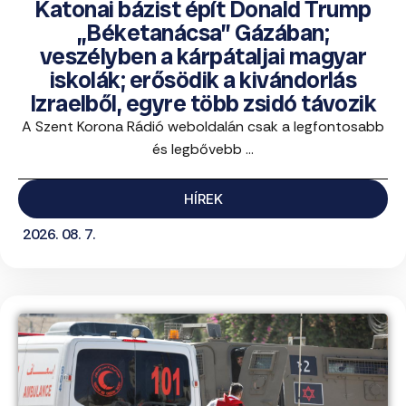
Katonai bázist épít Donald Trump
„Béketanácsa” Gázában;
veszélyben a kárpátaljai magyar
iskolák; erősödik a kivándorlás
Izraelből, egyre több zsidó távozik
A Szent Korona Rádió weboldalán csak a legfontosabb
és legbővebb ...
HÍREK
2026. 08. 7.