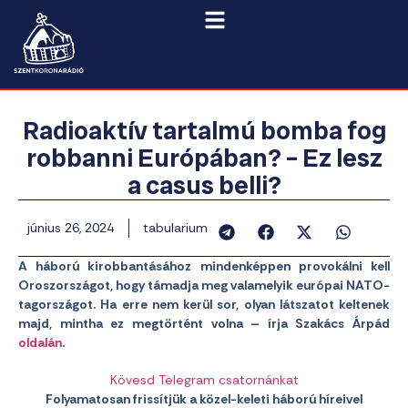
Radioaktív tartalmú bomba fog
robbanni Európában? – Ez lesz
a casus belli?
június 26, 2024
tabularium
A háború kirobbantásához mindenképpen provokálni kell
Oroszországot, hogy támadja meg valamelyik európai NATO-
tagországot. Ha erre nem kerül sor, olyan látszatot keltenek
majd, mintha ez megtörtént volna – írja Szakács Árpád
oldalán
.
Kövesd Telegram csatornánkat
Folyamatosan frissítjük a közel-keleti háború híreivel