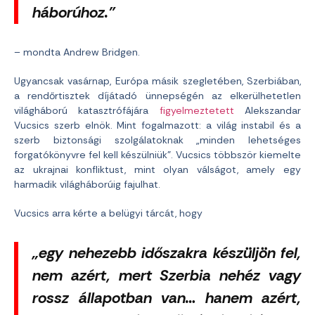
háborúhoz.”
– mondta Andrew Bridgen.
Ugyancsak vasárnap, Európa másik szegletében, Szerbiában,
a rendőrtisztek díjátadó ünnepségén az elkerülhetetlen
világháború katasztrófájára
figyelmeztetett
Alekszandar
Vucsics szerb elnök. Mint fogalmazott: a világ instabil és a
szerb biztonsági szolgálatoknak „minden lehetséges
forgatókönyvre fel kell készülniük”. Vucsics többször kiemelte
az ukrajnai konfliktust, mint olyan válságot, amely egy
harmadik világháborúig fajulhat.
Vucsics arra kérte a belügyi tárcát, hogy
„egy nehezebb időszakra készüljön fel,
nem azért, mert Szerbia nehéz vagy
rossz állapotban van… hanem azért,