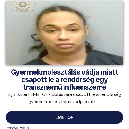
Gyermekmolesztálás vádja miatt
csapott le a rendőrség egy
transznemű influenszerre
Egy ismert LMBTQP-lobbistára csapott le a rendőrség
gyermekmolesztálás vádja miatt. ...
LMBTQP
2026. 08. 7.