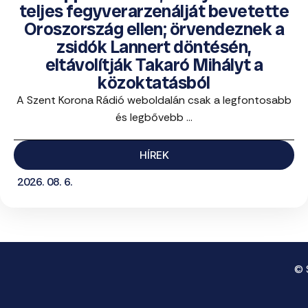
teljes fegyverarzenálját bevetette
Oroszország ellen; örvendeznek a
zsidók Lannert döntésén,
eltávolítják Takaró Mihályt a
közoktatásból
A Szent Korona Rádió weboldalán csak a legfontosabb
és legbővebb ...
HÍREK
2026. 08. 6.
© 