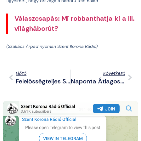
figyelmet, hogy országa a háború felé halad.
Válaszcsapás: Mi robbanthatja ki a III.
világháborút?
(Szakács Árpád nyomán Szent Korona Rádió)
Előző
Következő
Felelősségteljes Szivárványcsalád: Meghalt Az Újszülött, Mert A Forró Autóban Hagyták
Naponta Átlagosan Tíz Palesztin Gyermek Veszíti El A Lábát A Cionisták Miatt