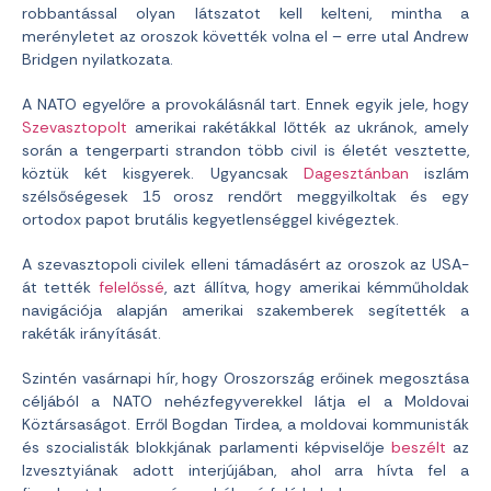
robbantással olyan látszatot kell kelteni, mintha a
merényletet az oroszok követték volna el – erre utal Andrew
Bridgen nyilatkozata.
A NATO egyelőre a provokálásnál tart. Ennek egyik jele, hogy
Szevasztopolt
amerikai rakétákkal lőtték az ukránok, amely
során a tengerparti strandon több civil is életét vesztette,
köztük két kisgyerek. Ugyancsak
Dagesztánban
iszlám
szélsőségesek 15 orosz rendőrt meggyilkoltak és egy
ortodox papot brutális kegyetlenséggel kivégeztek.
A szevasztopoli civilek elleni támadásért az oroszok az USA-
át tették
felelőssé
, azt állítva, hogy amerikai kémműholdak
navigációja alapján amerikai szakemberek segítették a
rakéták irányítását.
Szintén vasárnapi hír, hogy Oroszország erőinek megosztása
céljából a NATO nehézfegyverekkel látja el a Moldovai
Köztársaságot. Erről Bogdan Tirdea, a moldovai kommunisták
és szocialisták blokkjának parlamenti képviselője
beszélt
az
Izvesztyiának adott interjújában, ahol arra hívta fel a