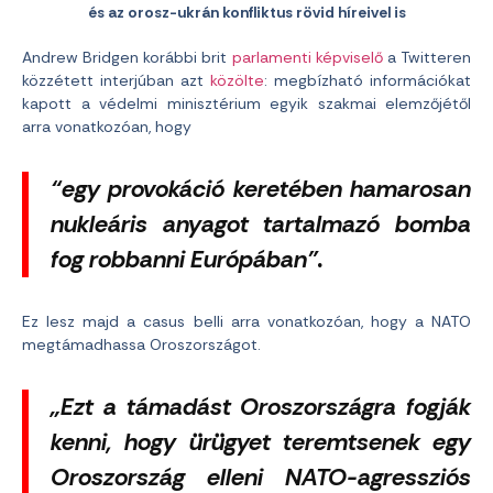
és az orosz-ukrán konfliktus rövid híreivel is
Andrew Bridgen korábbi brit
parlamenti képviselő
a Twitteren
közzétett interjúban azt
közölte
: megbízható információkat
kapott a védelmi minisztérium egyik szakmai elemzőjétől
arra vonatkozóan, hogy
“egy provokáció keretében hamarosan
nukleáris anyagot tartalmazó bomba
fog robbanni Európában”.
Ez lesz majd a casus belli arra vonatkozóan, hogy a NATO
megtámadhassa Oroszországot.
„Ezt a támadást Oroszországra fogják
kenni, hogy ürügyet teremtsenek egy
Oroszország elleni NATO-agressziós