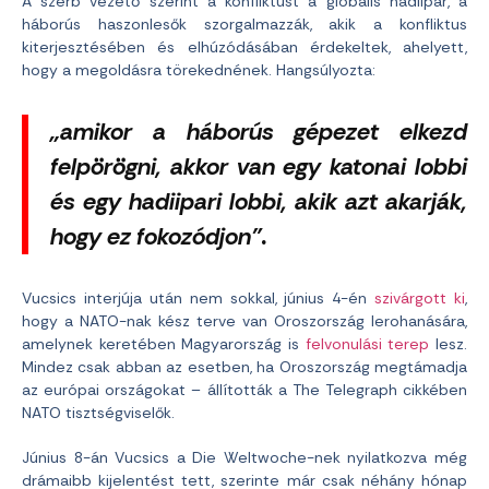
A szerb vezető szerint a konfliktust a globális hadiipar, a
háborús haszonlesők szorgalmazzák, akik a konfliktus
kiterjesztésében és elhúzódásában érdekeltek, ahelyett,
hogy a megoldásra törekednének. Hangsúlyozta:
„amikor a háborús gépezet elkezd
felpörögni, akkor van egy katonai lobbi
és egy hadiipari lobbi, akik azt akarják,
hogy ez fokozódjon”.
Vucsics interjúja után nem sokkal, június 4-én
szivárgott ki
,
hogy a NATO-nak kész terve van Oroszország lerohanására,
amelynek keretében Magyarország is
felvonulási terep
lesz.
Mindez csak abban az esetben, ha Oroszország megtámadja
az európai országokat – állították a The Telegraph cikkében
NATO tisztségviselők.
Június 8-án Vucsics a Die Weltwoche-nek nyilatkozva még
drámaibb kijelentést tett, szerinte már csak néhány hónap