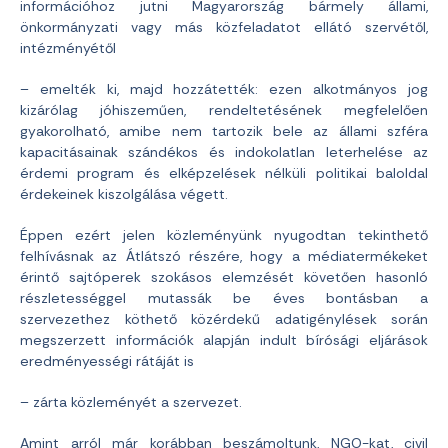
információhoz jutni Magyarország bármely állami,
önkormányzati vagy más közfeladatot ellátó szervétől,
intézményétől
– emelték ki, majd hozzátették: ezen alkotmányos jog
kizárólag jóhiszeműen, rendeltetésének megfelelően
gyakorolható, amibe nem tartozik bele az állami szféra
kapacitásainak szándékos és indokolatlan leterhelése az
érdemi program és elképzelések nélküli politikai baloldal
érdekeinek kiszolgálása végett.
Éppen ezért jelen közleményünk nyugodtan tekinthető
felhívásnak az Átlátszó részére, hogy a médiatermékeket
érintő sajtóperek szokásos elemzését követően hasonló
részletességgel mutassák be éves bontásban a
szervezethez köthető közérdekű adatigénylések során
megszerzett információk alapján indult bírósági eljárások
eredményességi rátáját is
– zárta közleményét a szervezet.
Amint arról már korábban beszámoltunk, NGO-kat, civil