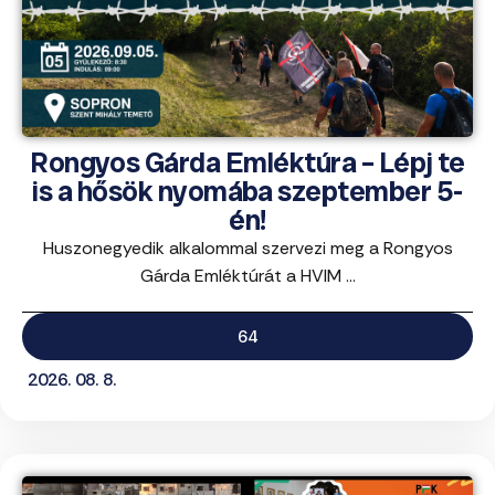
Rongyos Gárda Emléktúra – Lépj te
is a hősök nyomába szeptember 5-
én!
Huszonegyedik alkalommal szervezi meg a Rongyos
Gárda Emléktúrát a HVIM ...
64
2026. 08. 8.