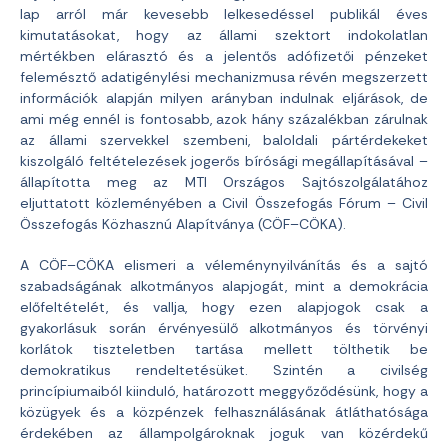
lap arról már kevesebb lelkesedéssel publikál éves
kimutatásokat, hogy az állami szektort indokolatlan
mértékben elárasztó és a jelentős adófizetői pénzeket
felemésztő adatigénylési mechanizmusa révén megszerzett
információk alapján milyen arányban indulnak eljárások, de
ami még ennél is fontosabb, azok hány százalékban zárulnak
az állami szervekkel szembeni, baloldali pártérdekeket
kiszolgáló feltételezések jogerős bírósági megállapításával –
állapította meg az MTI Országos Sajtószolgálatához
eljuttatott közleményében a Civil Összefogás Fórum – Civil
Összefogás Közhasznú Alapítványa (CÖF–CÖKA).
A CÖF–CÖKA elismeri a véleménynyilvánítás és a sajtó
szabadságának alkotmányos alapjogát, mint a demokrácia
előfeltételét, és vallja, hogy ezen alapjogok csak a
gyakorlásuk során érvényesülő alkotmányos és törvényi
korlátok tiszteletben tartása mellett tölthetik be
demokratikus rendeltetésüket. Szintén a civilség
princípiumaiból kiinduló, határozott meggyőződésünk, hogy a
közügyek és a közpénzek felhasználásának átláthatósága
érdekében az állampolgároknak joguk van közérdekű