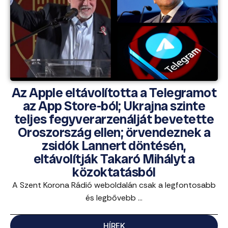
Az Apple eltávolította a Telegramot
az App Store-ból; Ukrajna szinte
teljes fegyverarzenálját bevetette
Oroszország ellen; örvendeznek a
zsidók Lannert döntésén,
eltávolítják Takaró Mihályt a
közoktatásból
A Szent Korona Rádió weboldalán csak a legfontosabb
és legbővebb ...
HÍREK