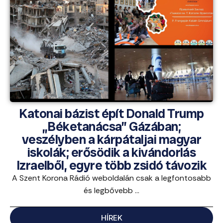
Katonai bázist épít Donald Trump
„Béketanácsa” Gázában;
veszélyben a kárpátaljai magyar
iskolák; erősödik a kivándorlás
Izraelből, egyre több zsidó távozik
A Szent Korona Rádió weboldalán csak a legfontosabb
és legbővebb ...
HÍREK