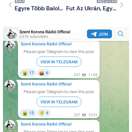
Előző
Következő
Egyre Több Baloldali Szereplő Tűnik Fel Magyar Péter Mögött
Fut Az Ukrán, Egyre Rosszabb A Morál