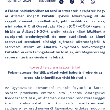
április 24, 2024
tabularium
A Fidesz holdudvarához tartozó szervezetek is rájöttek, hogy
az Átlátszó mögött külföldi ügynöki tevékenység áll. Jó
reggelt kívánunk, mondhatnánk, jobb később rájönni erre,
mint soha. A Civil Összefogás Fórum (CÖF–CÖKA) ugyanis
bírálja az Átlátszó NGO-t, amiért statisztikákat közölnek a
sajtóperek eredményeiről, de nem publikálnak az állami
szervekkel szembeni bírósági eljárások sikerességéről. A
szervezet szerint az Átlátszó oknyomozó tevékenységét
külföldről érkező támogatások biztosítják, ami Magyarország
szuverenitásának sérelmét is felveti.
Kövesd Telegram csatornánkat
Folyamatosan frissítjük a közel-keleti háború híreivel és az
orosz-ukrán konfliktus rövid híreivel is
Az úgynevezett oknyomozó munkát folytató, a Soros-
hálózat prominens entitásai által jelentős összegekkel
finanszírozott NGO, az Átlátszó visszatérő rendszerességgel
közöl statisztikákat a különböző médiatermékek
sajtópereinek eredményeiről. Ugyanakkor érdekes módon a