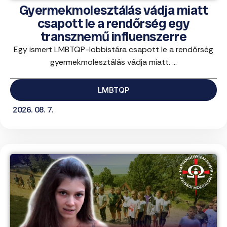
Gyermekmolesztálás vádja miatt
csapott le a rendőrség egy
transznemű influenszerre
Egy ismert LMBTQP-lobbistára csapott le a rendőrség
gyermekmolesztálás vádja miatt. ...
LMBTQP
2026. 08. 7.