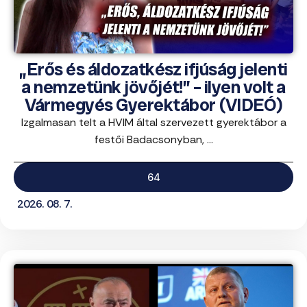
„Erős és áldozatkész ifjúság jelenti
a nemzetünk jövőjét!” – ilyen volt a
Vármegyés Gyerektábor (VIDEÓ)
Izgalmasan telt a HVIM által szervezett gyerektábor a
festői Badacsonyban, ...
64
2026. 08. 7.