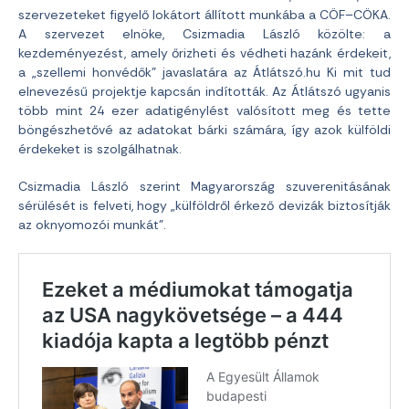
szervezeteket figyelő lokátort állított munkába a CÖF–CÖKA.
A szervezet elnöke, Csizmadia László közölte: a
kezdeményezést, amely őrizheti és védheti hazánk érdekeit,
a „szellemi honvédők” javaslatára az Átlátszó.hu Ki mit tud
elnevezésű projektje kapcsán indították. Az Átlátszó ugyanis
több mint 24 ezer adatigénylést valósított meg és tette
böngészhetővé az adatokat bárki számára, így azok külföldi
érdekeket is szolgálhatnak.
Csizmadia László szerint Magyarország szuverenitásának
sérülését is felveti, hogy „külföldről érkező devizák biztosítják
az oknyomozói munkát”.