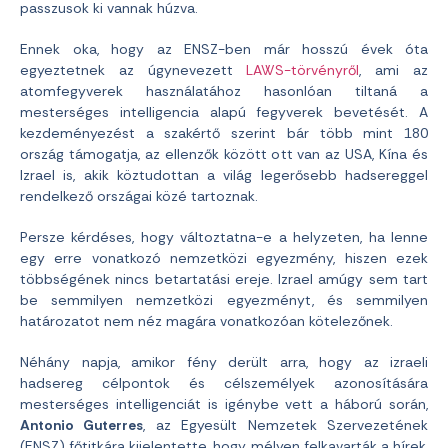
passzusok ki vannak húzva.
Ennek oka, hogy az ENSZ-ben már hosszú évek óta
egyeztetnek az úgynevezett
LAWS-törvényről
, ami az
atomfegyverek használatához hasonlóan tiltaná a
mesterséges intelligencia alapú fegyverek bevetését. A
kezdeményezést a szakértő szerint bár több mint 180
ország támogatja, az ellenzők között ott van az USA, Kína és
Izrael is, akik köztudottan a világ legerősebb hadsereggel
rendelkező országai közé tartoznak.
Persze kérdéses, hogy változtatna-e a helyzeten, ha lenne
egy erre vonatkozó nemzetközi egyezmény, hiszen ezek
többségének nincs betartatási ereje. Izrael amúgy sem tart
be semmilyen nemzetközi egyezményt, és semmilyen
határozatot nem néz magára vonatkozóan kötelezőnek.
Néhány napja, amikor fény derült arra, hogy az izraeli
hadsereg célpontok és célszemélyek azonosítására
mesterséges intelligenciát is igénybe vett a háború során,
Antonio Guterres
, az Egyesült Nemzetek Szervezetének
(ENSZ) főtitkára kijelentette, hogy mélyen felkavarták a hírek,