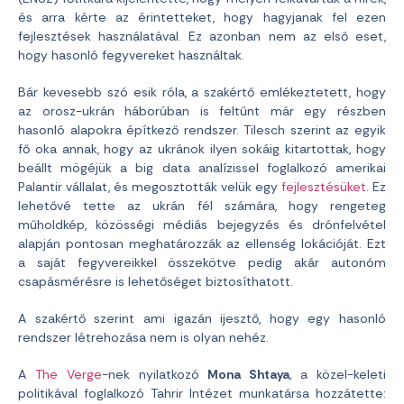
és arra kérte az érintetteket, hogy hagyjanak fel ezen
fejlesztések használatával. Ez azonban nem az első eset,
hogy hasonló fegyvereket használtak.
Bár kevesebb szó esik róla, a szakértő emlékeztetett, hogy
az orosz-ukrán háborúban is feltűnt már egy részben
hasonló alapokra építkező rendszer. Tilesch szerint az egyik
fő oka annak, hogy az ukránok ilyen sokáig kitartottak, hogy
beállt mögéjük a big data analízissel foglalkozó amerikai
Palantir vállalat, és megosztották velük egy
fejlesztésüket
. Ez
lehetővé tette az ukrán fél számára, hogy rengeteg
műholdkép, közösségi médiás bejegyzés és drónfelvétel
alapján pontosan meghatározzák az ellenség lokációját. Ezt
a saját fegyvereikkel összekötve pedig akár autonóm
csapásmérésre is lehetőséget biztosíthatott.
A szakértő szerint ami igazán ijesztő, hogy egy hasonló
rendszer létrehozása nem is olyan nehéz.
A
The Verge
-nek nyilatkozó
Mona Shtaya
, a közel-keleti
politikával foglalkozó Tahrir Intézet munkatársa hozzátette: