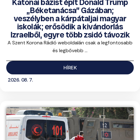
Katonai bázist épít Donald Trump
„Béketanácsa” Gázában;
veszélyben a kárpátaljai magyar
iskolák; erősödik a kivándorlás
Izraelből, egyre több zsidó távozik
A Szent Korona Rádió weboldalán csak a legfontosabb
és legbővebb ...
HÍREK
2026. 08. 7.