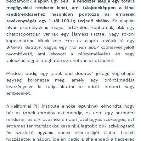
beszámolók alapján úgy sejti,
a rendszer alapja egy totális
megfigyelési rendszer lehet, ami tulajdonképpen a kínai
kreditrendszerhez hasonlóan pontozza az emberek
tevékenységét egy 1-től 100-ig terjedő skálán.
Ez alapján
olyan személyek is magas értékelést kaphatnak, akik egy
chatcsoportban vannak egy Hamász-tiszttel, vagy rokoni
kapcsolatban állnak vele. Erre az alapra tevődik rá egy
Where’s daddy?
, vagyis egy
Hol van apu?
kódnévvel jelölt
nyomkövető, ami leköveti a célszemélyeket és nagy
valószínűséggel meghatározza, hol van az otthonuk.
Mindezt pedig egy „seek and destroy” jellegű végrehajtó
egység koronázza meg, amely egy dróntámadást
levezényelve ki tudja iktatni az adott embert vagy
embereket.
A kaliforniai PHI Institute elnöke lapunknak elmondta, hogy
bár az izraeli kormány azt mondja, ez nem egy autonóm
rendszer, és a kilövéshez emberi jóváhagyás szükséges, ezt
érdemes fenntartásokkal kezelni: a legtöbb cikk, szivárogtató
és szakértő ugyanis ennek ellenkezőjét állítja. Tilesch
hozzátette: a háború idején pedig aligha engedi a hadsereg