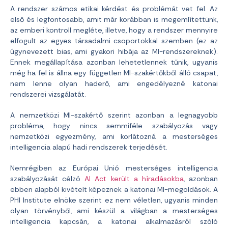
A rendszer számos etikai kérdést és problémát vet fel. Az
első és legfontosabb, amit már korábban is megemlítettünk,
az emberi kontroll megléte, illetve, hogy a rendszer mennyire
elfogult az egyes társadalmi csoportokkal szemben (ez az
úgynevezett bias, ami gyakori hibája az MI-rendszereknek).
Ennek megállapítása azonban lehetetlennek tűnik, ugyanis
még ha fel is állna egy független MI-szakértőkből álló csapat,
nem lenne olyan haderő, ami engedélyezné katonai
rendszerei vizsgálatát.
A nemzetközi MI-szakértő szerint azonban a legnagyobb
probléma, hogy nincs semmiféle szabályozás vagy
nemzetközi egyezmény, ami korlátozná a mesterséges
intelligencia alapú hadi rendszerek terjedését.
Nemrégiben az Európai Unió mesterséges intelligencia
szabályozását célzó
AI Act került a híradásokba
, azonban
ebben alapból kivételt képeznek a katonai MI-megoldások. A
PHI Institute elnöke szerint ez nem véletlen, ugyanis minden
olyan törvényből, ami készül a világban a mesterséges
intelligencia kapcsán, a katonai alkalmazásról szóló