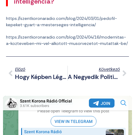
intelligencia?
https://szentkoronaradio.com/blog/2024/03/01/pedofil-
kepeket-gyart-a-mesterseges-intelligencia/
https://szentkoronaradio.com/blog/2024/04/16/modernitas-
a-kozteveben-mi-vel-alkotott-musorvezetot-mutattak-be/
Előző
Következő
Hogy Képben Légy A Világ Történéseivel (2024.04.15-16.)
A Negyedik Politikai Eszme Nélkül A Multipolarizmus Üres Váz