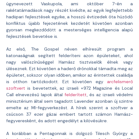
úgynevezett Vaskupola, ami október 7-én a
rakétatámadások nagy részét kivédte, az egyik legfejlettebb
hadiipari fejlesztések egyike, a hosszú évtizedek óta húzódó
konfliktus újabb fejezetének kezdetét követően azonban
gyorsan megkezdődött a mesterséges intelligencia alapú
fejlesztések bevetése is.
Az első, The Gospel néven elhíresült program a
katonaságnak segített felderíteni azon épületeket, ahol
nagy valószínűséggel Hamász tisztviselők élnek vagy
üléseznek. Ezt követően a haderő drónokkal támadta meg az
épületet, sokszor olyan időben, amikor az érintettek családja
is otthon tartózkodott. Ezt követően egy
arcfelismerő
szoftvert
is bevetettek, az izraeli +972 Magazine és Local
Call elnevezésű lapok által
felderített
, és az izraeli védelmi
minisztérium által sem tagadott Lavender azonban új szintre
emelte az MI-fegyverkezést. A hírek szerint a szoftver a
csúcson 37 ezer gázai embert tartott számon Hamász-
fegyveresként, és adott engedélyt a kilövésükre.
A korábban a Pentagonnak is dolgozó Tilesch György a