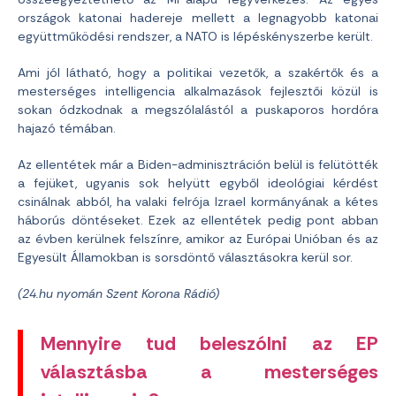
országok katonai hadereje mellett a legnagyobb katonai
együttműködési rendszer, a NATO is lépéskényszerbe került.
Ami jól látható, hogy a politikai vezetők, a szakértők és a
mesterséges intelligencia alkalmazások fejlesztői közül is
sokan ódzkodnak a megszólalástól a puskaporos hordóra
hajazó témában.
Az ellentétek már a Biden-adminisztráción belül is felütötték
a fejüket, ugyanis sok helyütt egyből ideológiai kérdést
csinálnak abból, ha valaki felrója Izrael kormányának a kétes
háborús döntéseket. Ezek az ellentétek pedig pont abban
az évben kerülnek felszínre, amikor az Európai Unióban és az
Egyesült Államokban is sorsdöntő választásokra kerül sor.
(24.hu nyomán Szent Korona Rádió)
Mennyire tud beleszólni az EP
választásba a mesterséges