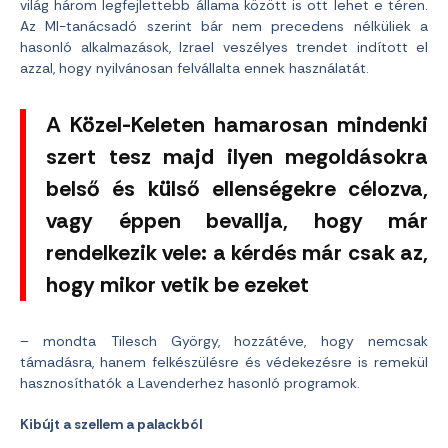
világ három legfejlettebb állama között is ott lehet e téren.
Az MI-tanácsadó szerint bár nem precedens nélküliek a
hasonló alkalmazások, Izrael veszélyes trendet indított el
azzal, hogy nyilvánosan felvállalta ennek használatát.
A Közel-Keleten hamarosan mindenki
szert tesz majd ilyen megoldásokra
belső és külső ellenségekre célozva,
vagy éppen bevallja, hogy már
rendelkezik vele: a kérdés már csak az,
hogy mikor vetik be ezeket
– mondta Tilesch György, hozzátéve, hogy nemcsak
támadásra, hanem felkészülésre és védekezésre is remekül
hasznosíthatók a Lavenderhez hasonló programok.
Kibújt a szellem a palackból