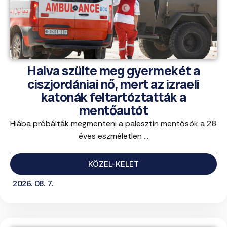
Halva szülte meg gyermekét a
ciszjordániai nő, mert az izraeli
katonák feltartóztatták a
mentőautót
Hiába próbálták megmenteni a palesztin mentősök a 28
éves eszméletlen ...
KÖZEL-KELET
2026. 08. 7.