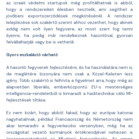
az izraeli védelmi startupok még profitálhatnak is abból,
hogy a rendszereiket élesben tesztelik, ami segíthet a
jövőbeni exportszerződések megkötésénél. A rendszer
leleplezése sok szakértő szerint ahhoz vezethet, hogy akinek
eddig nem volt ilyen fegyvere, az most szert fog tenni
ilyenre, ha pedig már rendelkeznek hasonlóval, gyorsan
felvállalhatják vagy be is vethetik.
Gyors eszkaláció várható
A hasonló fegyverek fejlesztésére, és ha használatára nem is,
de meglétére bizonyára nem csak a Közel-Keleten lesz
igény. Több szakértő is felhívta a figyelmet arra, hogy még az
alapvetően liberális, emberközpontú EU-s mesterséges
intelligencia-rendeletből is kimaradt a haditechnikai célú MI-
fejlesztések tiltása.
Ez nem kizárt, hogy abból fakad, hogy az európai katonai
nagyhatalmak, például Franciaország és Németország nem
akar lemaradni a fegyverkezési versenyben, még ha az
országokat vezető kormányok értékrendjével nehezen is
összeegyeztethető az MI-alapú fegyverkezés. Az egyes