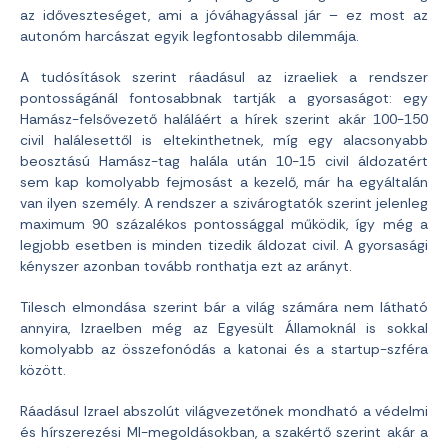
az időveszteséget, ami a jóváhagyással jár – ez most az
autonóm harcászat egyik legfontosabb dilemmája.
A tudósítások szerint ráadásul az izraeliek a rendszer
pontosságánál fontosabbnak tartják a gyorsaságot: egy
Hamász-felsővezető haláláért a hírek szerint akár 100-150
civil halálesettől is eltekinthetnek, míg egy alacsonyabb
beosztású Hamász-tag halála után 10-15 civil áldozatért
sem kap komolyabb fejmosást a kezelő, már ha egyáltalán
van ilyen személy. A rendszer a szivárogtatók szerint jelenleg
maximum 90 százalékos pontossággal működik, így még a
legjobb esetben is minden tizedik áldozat civil. A gyorsasági
kényszer azonban tovább ronthatja ezt az arányt.
Tilesch elmondása szerint bár a világ számára nem látható
annyira, Izraelben még az Egyesült Államoknál is sokkal
komolyabb az összefonódás a katonai és a startup-szféra
között.
Ráadásul Izrael abszolút világvezetőnek mondható a védelmi
és hírszerezési MI-megoldásokban, a szakértő szerint akár a