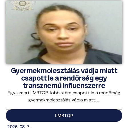
Gyermekmolesztálás vádja miatt
csapott le a rendőrség egy
transznemű influenszerre
Egy ismert LMBTQP-lobbistára csapott le a rendőrség
gyermekmolesztálás vádja miatt. ...
LMBTQP
2026. 08. 7.