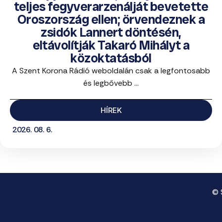
teljes fegyverarzenálját bevetette
Oroszország ellen; örvendeznek a
zsidók Lannert döntésén,
eltávolítják Takaró Mihályt a
közoktatásból
A Szent Korona Rádió weboldalán csak a legfontosabb
és legbővebb ...
HÍREK
2026. 08. 6.
© 