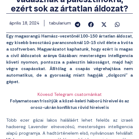
ezért sok az ártatlan áldozat?
április 18, 2024
tabularium
Egy magasrangú Hamász-vezetőnél 100-150 ártatlan áldozat,
egy kisebb beosztású parancsnoknál 10-15 civil élete a kvóta
a szoftverben. Magyarázatot kaphatunk, hogy ezért is magas
a civil áldozatok aránya Gázában: mesterséges intelligencia
követi nyomon, pontozza a palesztin lakosságot, majd hajt
végre csapásokat. Állítólag a csapás végrehajtása nem
automatikus, de a gyorsaság miatt hagyják „dolgozni” a
gépet.
Kövesd Telegram csatornánkat
Folyamatosan frissítjük a közel-keleti háború híreivel és az
orosz-ukrán konfliktus rövid híreivel is
Több ezer gázai lakos haláláért lehet felelős az izraeli
hadsereg Lavender elnevezésű, mesterséges intelligencia
alapú programja. A hadtörténelem első, nyilvánosan felvállalt