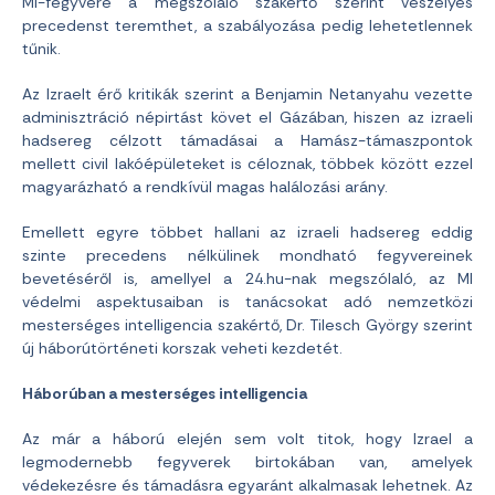
MI-fegyvere a megszólaló szakértő szerint veszélyes
precedenst teremthet, a szabályozása pedig lehetetlennek
tűnik.
Az Izraelt érő kritikák szerint a Benjamin Netanyahu vezette
adminisztráció népirtást követ el Gázában, hiszen az izraeli
hadsereg célzott támadásai a Hamász-támaszpontok
mellett civil lakóépületeket is céloznak, többek között ezzel
magyarázható a rendkívül magas halálozási arány.
Emellett egyre többet hallani az izraeli hadsereg eddig
szinte precedens nélkülinek mondható fegyvereinek
bevetéséről is, amellyel a 24.hu-nak megszólaló, az MI
védelmi aspektusaiban is tanácsokat adó nemzetközi
mesterséges intelligencia szakértő, Dr. Tilesch György szerint
új háborútörténeti korszak veheti kezdetét.
Háborúban a mesterséges intelligencia
Az már a háború elején sem volt titok, hogy Izrael a
legmodernebb fegyverek birtokában van, amelyek
védekezésre és támadásra egyaránt alkalmasak lehetnek. Az