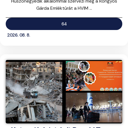
Huszonegyedik alkalommal szervezi meg a Rongyos
Gárda Emléktúrát a HVIM ...
64
2026. 08. 8.