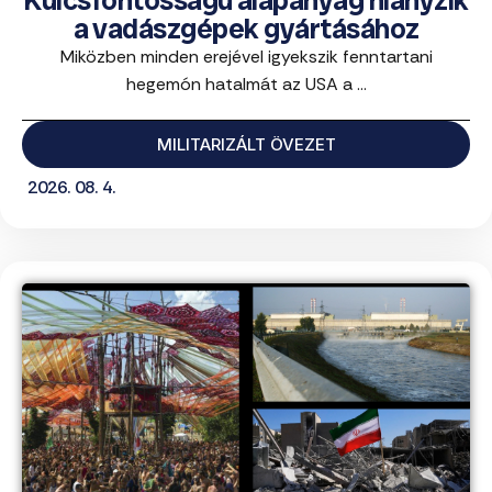
Kulcsfontosságú alapanyag hiányzik
a vadászgépek gyártásához
Miközben minden erejével igyekszik fenntartani
hegemón hatalmát az USA a ...
MILITARIZÁLT ÖVEZET
2026. 08. 4.