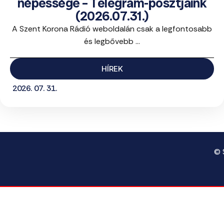
népessége – Telegram-posztjaink
(2026.07.31.)
A Szent Korona Rádió weboldalán csak a legfontosabb
és legbővebb ...
HÍREK
2026. 07. 31.
© 