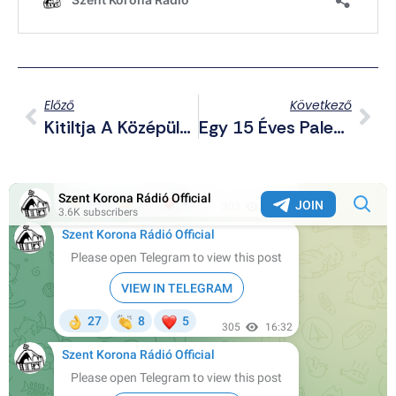
Előző
Következő
Kitiltja A Középületeiről Az LMBTQP Zászlót Egy Spanyol Kisváros
Egy 15 Éves Palesztin Lány Meghalt Egy Izraeli Razzia Során