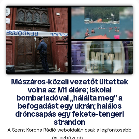
Mészáros-közeli vezetőt ültettek
volna az M1 élére; iskolai
bombariadóval „hálálta meg” a
befogadást egy ukrán; halálos
dróncsapás egy fekete-tengeri
strandon
A Szent Korona Rádió weboldalán csak a legfontosabb
és legbővebb ...