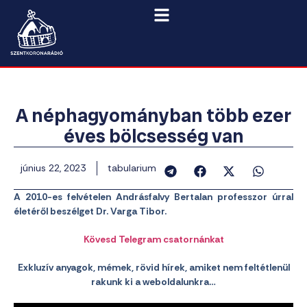
A néphagyományban több ezer
éves bölcsesség van
június 22, 2023
tabularium
A 2010-es felvételen Andrásfalvy Bertalan professzor úrral
életéről beszélget Dr. Varga Tibor.
Kövesd Telegram csatornánkat
Exkluzív anyagok, mémek, rövid hírek, amiket nem feltétlenül
rakunk ki a weboldalunkra…