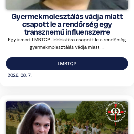
Gyermekmolesztálás vádja miatt
csapott le a rendőrség egy
transznemű influenszerre
Egy ismert LMBTQP-lobbistára csapott le a rendőrség
gyermekmolesztálás vádja miatt. ...
LMBTQP
2026. 08. 7.