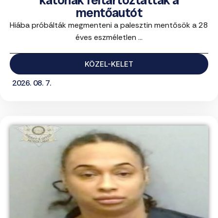
katonák feltartóztatták a
mentőautót
Hiába próbálták megmenteni a palesztin mentősök a 28
éves eszméletlen ...
KÖZEL-KELET
2026. 08. 7.