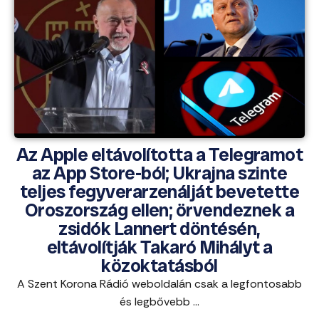
Az Apple eltávolította a Telegramot
az App Store-ból; Ukrajna szinte
teljes fegyverarzenálját bevetette
Oroszország ellen; örvendeznek a
zsidók Lannert döntésén,
eltávolítják Takaró Mihályt a
közoktatásból
A Szent Korona Rádió weboldalán csak a legfontosabb
és legbővebb ...