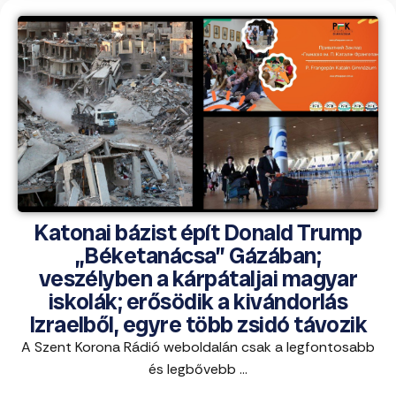
Katonai bázist épít Donald Trump
„Béketanácsa” Gázában;
veszélyben a kárpátaljai magyar
iskolák; erősödik a kivándorlás
Izraelből, egyre több zsidó távozik
A Szent Korona Rádió weboldalán csak a legfontosabb
és legbővebb ...