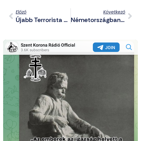
Előző
Következő
Újabb Terrorista Támadást Kíséreltek Meg Az Ukránok Az Európába És Törökországba Tartó Vezetékek Ellen
Németországban Rájöttek Az Igazságra: Még Sincsenek Annyira Rászorulva A Segítségre Az Ukrán Menekültek