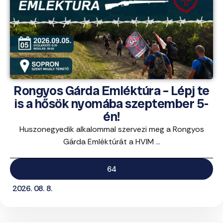
Rongyos Gárda Emléktúra – Lépj te
is a hősök nyomába szeptember 5-
én!
Huszonegyedik alkalommal szervezi meg a Rongyos
Gárda Emléktúrát a HVIM ...
64
2026. 08. 8.