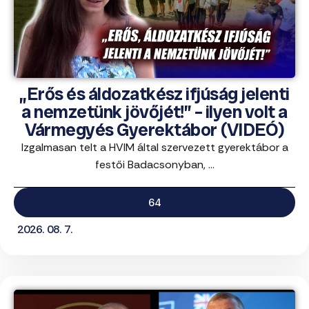
„Erős és áldozatkész ifjúság jelenti
a nemzetünk jövőjét!” – ilyen volt a
Vármegyés Gyerektábor (VIDEÓ)
Izgalmasan telt a HVIM által szervezett gyerektábor a
festői Badacsonyban, ...
64
2026. 08. 7.