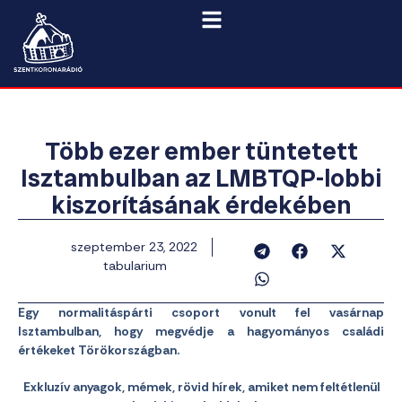
Több ezer ember tüntetett
Isztambulban az LMBTQP-lobbi
kiszorításának érdekében
szeptember 23, 2022
tabularium
Egy normalitáspárti csoport vonult fel vasárnap
Isztambulban, hogy megvédje a hagyományos családi
értékeket Törökországban.
Exkluzív anyagok, mémek, rövid hírek, amiket nem feltétlenül