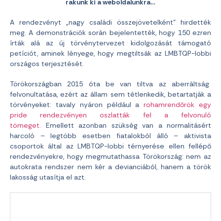
rakunk ki a weboldalunkra…
A rendezvényt „nagy családi összejövetelként” hirdették
meg. A demonstrációk során bejelentették, hogy 150 ezren
írták alá az új törvénytervezet kidolgozását támogató
petíciót, aminek lényege, hogy megtiltsák az LMBTQP-lobbi
országos terjesztését.
Törökországban 2015 óta be van tiltva az aberráltság
felvonultatása, ezért az állam sem tétlenkedik, betartatják a
törvényeket: tavaly nyáron például a
rohamrendőrök egy
pride rendezvényen oszlatták fel a felvonuló
tömeget.
Emellett azonban szükség van a normalitásért
harcoló – legtöbb esetben fiatalokból álló – aktivista
csoportok által az LMBTQP-lobbi térnyerése ellen fellépő
rendezvényekre, hogy megmutathassa Törökország: nem az
autokrata rendszer nem kér a devianciából, hanem a török
lakosság utasítja el azt.