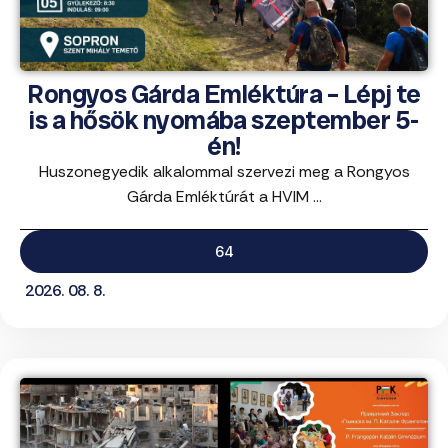
Rongyos Gárda Emléktúra – Lépj te
is a hősök nyomába szeptember 5-
én!
Huszonegyedik alkalommal szervezi meg a Rongyos
Gárda Emléktúrát a HVIM ...
64
2026. 08. 8.