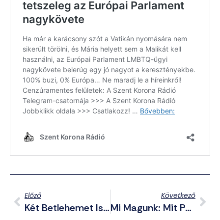
Előző
Következő
Két Betlehemet Is Támadás Ért Hazánkban – A Szűzanya Fejét Is Letépték
Mi Magunk: Mit Partizánkodik A Pornós Gattyán A Politikában? (Vlog Lantos János Vendégszereplésével)