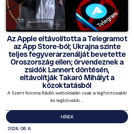
Az Apple eltávolította a Telegramot
az App Store-ból; Ukrajna szinte
teljes fegyverarzenálját bevetette
Oroszország ellen; örvendeznek a
zsidók Lannert döntésén,
eltávolítják Takaró Mihályt a
közoktatásból
A Szent Korona Rádió weboldalán csak a legfontosabb
és legbővebb ...
HÍREK
2026. 08. 6.