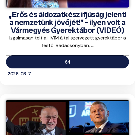
„Erős és áldozatkész ifjúság jelenti
a nemzetünk jövőjét!” – ilyen volt a
Vármegyés Gyerektábor (VIDEÓ)
Izgalmasan telt a HVIM által szervezett gyerektábor a
festői Badacsonyban, ...
64
2026. 08. 7.