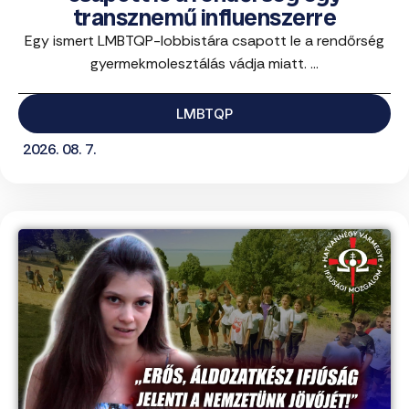
transznemű influenszerre
Egy ismert LMBTQP-lobbistára csapott le a rendőrség
gyermekmolesztálás vádja miatt. ...
LMBTQP
2026. 08. 7.