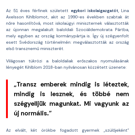
Az 51 éves férfinek született
egykori iskolaigazgatót,
Lina
Axelsson Kihlblomot, akit az 1990-es években szabtak át
nőre hasonlítóvá, most iskolaügyi miniszternek választották
az újonnan megalakult baloldali Szociáldemokrata Pártba,
mely egyben az ország kormánypártja is. Így új szégyenfolt
esett Svédország történelmén: megválasztották az ország
első transznemű miniszterét.
Világosan tükrözi a baloldaliak erőszakos nyomulásának
lényegét Kihlblom 2018-ban nyilvánosan közzétett üzenete:
„Transz emberek mindig is léteztek,
mindig is lesznek, és többé nem
szégyelljük magunkat. Mi vagyunk az
új normális.”
Az elvált, két örökbe fogadott gyermek „szülőjeként”