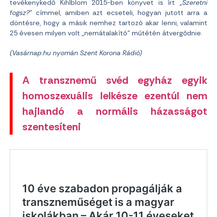
tevékenykedő Kihlblom 2015-ben könyvet is írt „
Szeretni
fogsz?
” címmel, amiben azt ecseteli, hogyan jutott arra a
döntésre, hogy a másik nemhez tartozó akar lenni, valamint
25 évesen milyen volt „nemátalakító” műtétén átvergődnie.
(Vasárnap.hu nyomán Szent Korona Rádió)
A transznemű svéd egyház egyik
homoszexuális lelkésze ezentúl nem
hajlandó a normális házasságot
szentesíteni