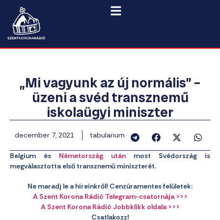
„Mi vagyunk az új normális” –
üzeni a svéd transznemű
iskolaügyi miniszter
december 7, 2021
tabularium
Belgium és
Németország után
most Svédország is
megválasztotta első transznemű miniszterét.
Ne maradj le a híreinkről! Cenzúramentes felületek:
A Szent Korona Rádió Telegram-csatornája >>>
A Szent Korona Rádió Jobbklikk oldala >>>
Csatlakozz!