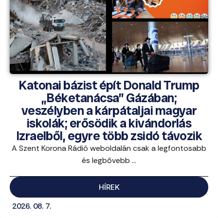
Katonai bázist épít Donald Trump
„Béketanácsa” Gázában;
veszélyben a kárpátaljai magyar
iskolák; erősödik a kivándorlás
Izraelből, egyre több zsidó távozik
A Szent Korona Rádió weboldalán csak a legfontosabb
és legbővebb ...
HÍREK
2026. 08. 7.