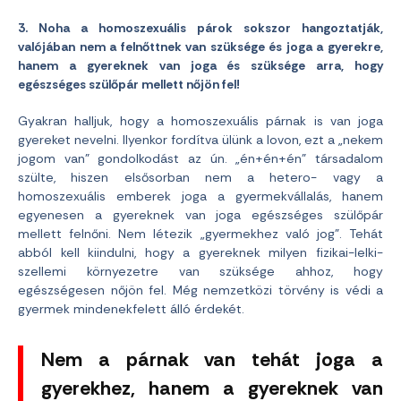
3. Noha a homoszexuális párok sokszor hangoztatják,
valójában nem a felnőttnek van szüksége és joga a gyerekre,
hanem a gyereknek van joga és szüksége arra, hogy
egészséges szülőpár mellett nőjön fel!
Gyakran halljuk, hogy a homoszexuális párnak is van joga
gyereket nevelni. Ilyenkor fordítva ülünk a lovon, ezt a „nekem
jogom van” gondolkodást az ún. „én+én+én” társadalom
szülte, hiszen elsősorban nem a hetero- vagy a
homoszexuális emberek joga a gyermekvállalás, hanem
egyenesen a gyereknek van joga egészséges szülőpár
mellett felnőni. Nem létezik „gyermekhez való jog”. Tehát
abból kell kiindulni, hogy a gyereknek milyen fizikai-lelki-
szellemi környezetre van szüksége ahhoz, hogy
egészségesen nőjön fel. Még nemzetközi törvény is védi a
gyermek mindenekfelett álló érdekét.
Nem a párnak van tehát joga a
gyerekhez, hanem a gyereknek van