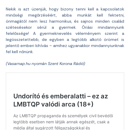
Nekik is azt üzenjük, hogy bizony tenni kell a kapcsolatok
minőségi megőrzéséért, abba munkát kell fektetni,
önmagától nem lesz harmonikus, és sajnos minden család
szétesésekor sérül a gyermek. Óriási mindannyiunk
felelőssége! A gyermeknevelés véleményem szerint a
legösszetettebb, de egyben a legtöbb alkotó örömet is
jelentő emberi kihívás – amihez ugyanakkor mindannyiunknak
fel kell nőnünk.
(Vasarnap.hu nyomán Szent Korona Rádió)