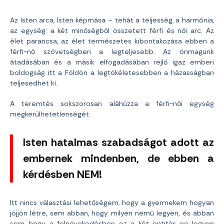
Az Isten arca, Isten képmása – tehát a teljesség, a harmónia,
az egység: a két minőségből összetett férfi és női arc. Az
élet parancsa, az élet természetes kibontakozása ebben a
férfi-nő szövetségben a legteljesebb. Az önmagunk
átadásában és a másik elfogadásában rejlő igaz emberi
boldogság itt a Földön a legtökéletesebben a házasságban
teljesedhet ki.
A teremtés sokszorosan aláhúzza a férfi-női egység
megkerülhetetlenségét.
Isten hatalmas szabadságot adott az
embernek mindenben, de ebben a
kérdésben NEM!
Itt nincs választási lehetőségem, hogy a gyermekem hogyan
jöjjön létre, sem abban, hogy milyen nemű legyen, és abban
sem, hogy a felnövekedésben ez a két entitás ne legyen