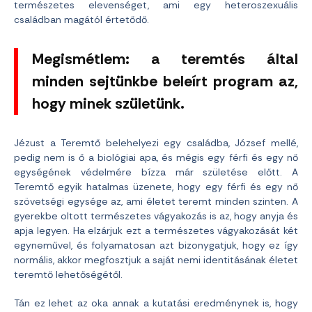
természetes elevenséget, ami egy heteroszexuális
családban magától értetődő.
Megismétlem: a teremtés által
minden sejtünkbe beleírt program az,
hogy minek születünk.
Jézust a Teremtő belehelyezi egy családba, József mellé,
pedig nem is ő a biológiai apa, és mégis egy férfi és egy nő
egységének védelmére bízza már születése előtt. A
Teremtő egyik hatalmas üzenete, hogy egy férfi és egy nő
szövetségi egysége az, ami életet teremt minden szinten. A
gyerekbe oltott természetes vágyakozás is az, hogy anyja és
apja legyen. Ha elzárjuk ezt a természetes vágyakozását két
egyneművel, és folyamatosan azt bizonygatjuk, hogy ez így
normális, akkor megfosztjuk a saját nemi identitásának életet
teremtő lehetőségétől.
Tán ez lehet az oka annak a kutatási eredménynek is, hogy