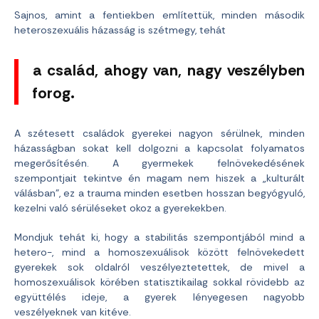
Sajnos, amint a fentiekben említettük, minden második
heteroszexuális házasság is szétmegy, tehát
a család, ahogy van, nagy veszélyben
forog.
A szétesett családok gyerekei nagyon sérülnek, minden
házasságban sokat kell dolgozni a kapcsolat folyamatos
megerősítésén. A gyermekek felnövekedésének
szempontjait tekintve én magam nem hiszek a „kulturált
válásban”, ez a trauma minden esetben hosszan begyógyuló,
kezelni való sérüléseket okoz a gyerekekben.
Mondjuk tehát ki, hogy a stabilitás szempontjából mind a
hetero-, mind a homoszexuálisok között felnövekedett
gyerekek sok oldalról veszélyeztetettek, de mivel a
homoszexuálisok körében statisztikailag sokkal rövidebb az
együttélés ideje, a gyerek lényegesen nagyobb
veszélyeknek van kitéve.