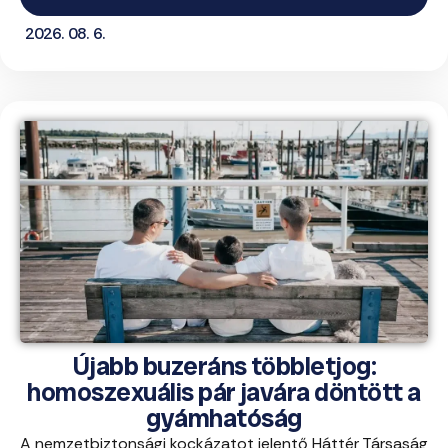
2026. 08. 6.
Újabb buzeráns többletjog:
homoszexuális pár javára döntött a
gyámhatóság
A nemzetbiztonsági kockázatot jelentő Háttér Társaság