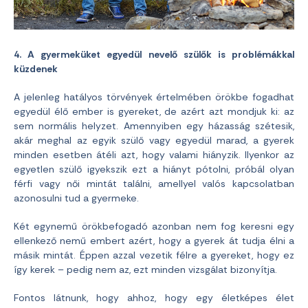
4. A gyermeküket egyedül nevelő szülők is problémákkal
küzdenek
A jelenleg hatályos törvények értelmében örökbe fogadhat
egyedül élő ember is gyereket, de azért azt mondjuk ki: az
sem normális helyzet. Amennyiben egy házasság szétesik,
akár meghal az egyik szülő vagy egyedül marad, a gyerek
minden esetben átéli azt, hogy valami hiányzik. Ilyenkor az
egyetlen szülő igyekszik ezt a hiányt pótolni, próbál olyan
férfi vagy női mintát találni, amellyel valós kapcsolatban
azonosulni tud a gyermeke.
Két egynemű örökbefogadó azonban nem fog keresni egy
ellenkező nemű embert azért, hogy a gyerek át tudja élni a
másik mintát. Éppen azzal vezetik félre a gyereket, hogy ez
így kerek – pedig nem az, ezt minden vizsgálat bizonyítja.
Fontos látnunk, hogy ahhoz, hogy egy életképes élet