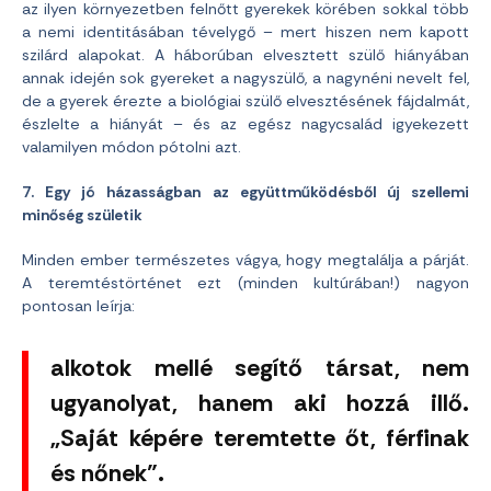
az ilyen környezetben felnőtt gyerekek körében sokkal több
a nemi identitásában tévelygő – mert hiszen nem kapott
szilárd alapokat. A háborúban elvesztett szülő hiányában
annak idején sok gyereket a nagyszülő, a nagynéni nevelt fel,
de a gyerek érezte a biológiai szülő elvesztésének fájdalmát,
észlelte a hiányát – és az egész nagycsalád igyekezett
valamilyen módon pótolni azt.
7. Egy jó házasságban az együttműködésből új szellemi
minőség születik
Minden ember természetes vágya, hogy megtalálja a párját.
A teremtéstörténet ezt (minden kultúrában!) nagyon
pontosan leírja:
alkotok mellé segítő társat, nem
ugyanolyat, hanem aki hozzá illő.
„Saját képére teremtette őt, férfinak
és nőnek”.