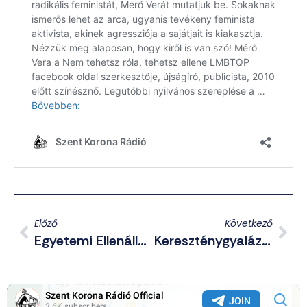
Előző
Következő
Egyetemi Ellenállás: Jelentős Változásokat Várunk A Felsőoktatásban – Várjuk Az Érzékenyített Gyermekek Szüleinek Jelentkezését!
Kereszténygyalázáson Viccelődött Karácsony Szakértője (kiszivárgott Hangfelvétel)