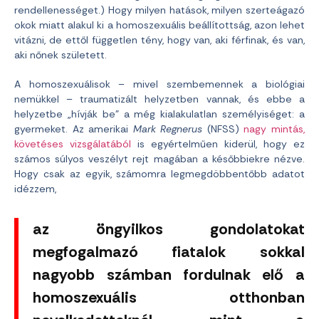
rendellenességet.) Hogy milyen hatások, milyen szerteágazó
okok miatt alakul ki a homoszexuális beállítottság, azon lehet
vitázni, de ettől független tény, hogy van, aki férfinak, és van,
aki nőnek született.
A homoszexuálisok – mivel szembemennek a biológiai
nemükkel – traumatizált helyzetben vannak, és ebbe a
helyzetbe „hívják be” a még kialakulatlan személyiséget: a
gyermeket. Az amerikai
Mark Regnerus
(NFSS)
nagy mintás,
követéses vizsgálatából
is egyértelműen kiderül, hogy ez
számos súlyos veszélyt rejt magában a későbbiekre nézve.
Hogy csak az egyik, számomra legmegdöbbentőbb adatot
idézzem,
az öngyilkos gondolatokat
megfogalmazó fiatalok sokkal
nagyobb számban fordulnak elő a
homoszexuális otthonban