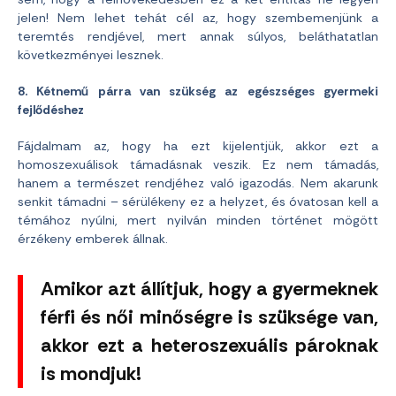
jelen! Nem lehet tehát cél az, hogy szembemenjünk a
teremtés rendjével, mert annak súlyos, beláthatatlan
következményei lesznek.
8. Kétnemű párra van szükség az egészséges gyermeki
fejlődéshez
Fájdalmam az, hogy ha ezt kijelentjük, akkor ezt a
homoszexuálisok támadásnak veszik. Ez nem támadás,
hanem a természet rendjéhez való igazodás. Nem akarunk
senkit támadni – sérülékeny ez a helyzet, és óvatosan kell a
témához nyúlni, mert nyilván minden történet mögött
érzékeny emberek állnak.
Amikor azt állítjuk, hogy a gyermeknek
férfi és női minőségre is szüksége van,
akkor ezt a heteroszexuális pároknak
is mondjuk!