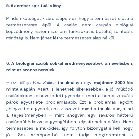
5. Az ember spirituális lény
Minden kétséget kizáró alapelv az, hogy a természetfeletti a
természetesre épül. A család nem csupán biológiai
képződmény, hanem szellemi funkciókat is betöltő, spirituális
minőség is. Nem jöhet létre természetes alap nélkül.
6. A biológiai szülők sokkal eredményesebbek a nevelésben,
mint az azonos neműek
– ezt állítja
Paul Sullins
tanulmánya egy
majdnem 3000 fős
minta alapján
. Azért is lehetnek sikeresebbek a jól működő
családokban felnövekedett gyerekek, mert a homoszexuális
párok együttléte problémásabb. Ezt a problémás légkört
„lélegzi” be a gyerek, ami visszaveti mind a tanulásban, mind
a teljesítményben – mint ahogyan egy zavaros hátterű
családból érkezve is gyengébben teljesítenek a diákok. Nem
természetes a működés, így folyton bizonygatni kell, hogy
jó… Sok szempontból nem tudja megteremteni a