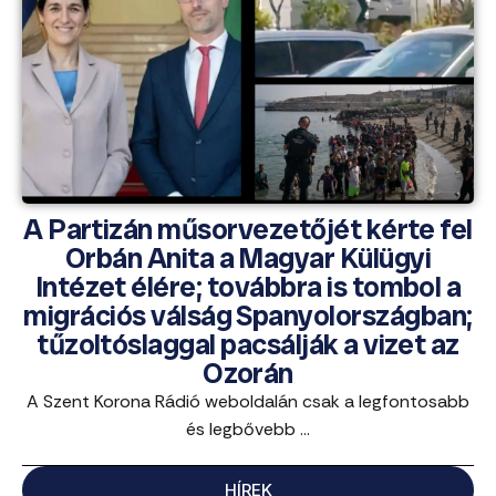
A Partizán műsorvezetőjét kérte fel
Orbán Anita a Magyar Külügyi
Intézet élére; továbbra is tombol a
migrációs válság Spanyolországban;
tűzoltóslaggal pacsálják a vizet az
Ozorán
A Szent Korona Rádió weboldalán csak a legfontosabb
és legbővebb ...
HÍREK