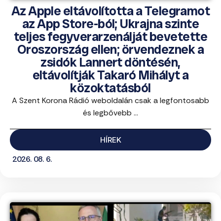
Az Apple eltávolította a Telegramot
az App Store-ból; Ukrajna szinte
teljes fegyverarzenálját bevetette
Oroszország ellen; örvendeznek a
zsidók Lannert döntésén,
eltávolítják Takaró Mihályt a
közoktatásból
A Szent Korona Rádió weboldalán csak a legfontosabb
és legbővebb ...
HÍREK
2026. 08. 6.