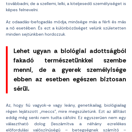
továbbadni, de a szellemi, lelki, a kiteljesedő személyiséget is
képes felnevelni.
Az odaadás-befogadás módja, minősége más a férfi és más
a nő esetében. És ezt a különbözőséget velünk születetten
minden sejtünkben hordozzuk.
Lehet ugyan a biológiai adottságból
fakadó természetünkkel szembe
menni, de a gyerek személyisége
ebben az esetben egészen biztosan
sérül.
Az, hogy fiú vagyok-e vagy leány, genetikailag, biológiailag
régen lejátszott „meccs”, mire megszületünk. Ezt az állítást
eddig még senki nem tudta cáfolni. Ez egyszerűen nem egy
választható dolog (leszámítva a néhány ezrelékes
előfordulási valószínűségű – betegségnek számító –