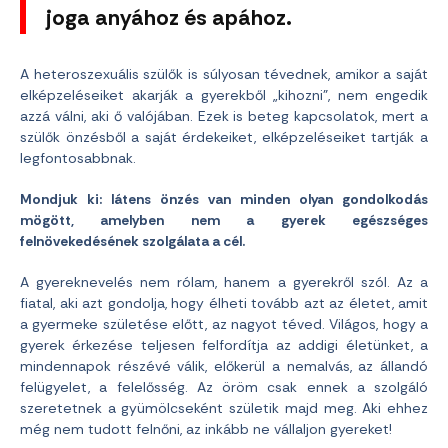
joga anyához és apához.
A heteroszexuális szülők is súlyosan tévednek, amikor a saját
elképzeléseiket akarják a gyerekből „kihozni”, nem engedik
azzá válni, aki ő valójában. Ezek is beteg kapcsolatok, mert a
szülők önzésből a saját érdekeiket, elképzeléseiket tartják a
legfontosabbnak.
Mondjuk ki: látens önzés van minden olyan gondolkodás
mögött, amelyben nem a gyerek egészséges
felnövekedésének szolgálata a cél.
A gyereknevelés nem rólam, hanem a gyerekről szól. Az a
fiatal, aki azt gondolja, hogy élheti tovább azt az életet, amit
a gyermeke születése előtt, az nagyot téved. Világos, hogy a
gyerek érkezése teljesen felfordítja az addigi életünket, a
mindennapok részévé válik, előkerül a nemalvás, az állandó
felügyelet, a felelősség. Az öröm csak ennek a szolgáló
szeretetnek a gyümölcseként születik majd meg. Aki ehhez
még nem tudott felnőni, az inkább ne vállaljon gyereket!