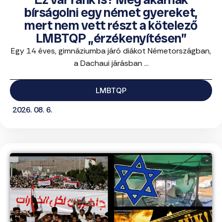
bírságolni egy német gyereket,
mert nem vett részt a kötelező
LMBTQP „érzékenyítésen”
Egy 14 éves, gimnáziumba járó diákot Németországban,
a Dachaui járásban ...
LMBTQP
2026. 08. 6.