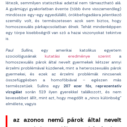
létezik, semmilyen statisztikai adattal nem támasztható alá.
A gyámügyi gyakorlatban évente (több évre visszamenőleg)
mindössze egy-egy egyedülálló, örökbefogadásra jelentkező
személy volt, és természetesen azok sem biztos, hogy
homoszexuális párkapcsolatban élnek. Tehát mindenképpen
egy törpe kisebbségről van szó a hazai viszonyokat tekintve
is.
Paul Sullins,
egy amerikai katolikus egyetem
szociológusának
kutatási eredménye szerint
a
homoszexuális párok által nevelt gyermekek kétszer annyi
érzelmi problémával küzdenek, mint a heteroszexuális párok
gyermekei, és ezek az érzelmi problémák nincsenek
összefüggésben a homofóbiával – egészen más
természetűek. Sullins egy
207 ezer fős, reprezentatív
vizsgálat
során 519 ilyen gyerekkel találkozott, és nem
kevesebbet állít, mint azt, hogy megdőlt a „nincs különbség”
elmélete, vagyis
az azonos nemű párok által nevelt