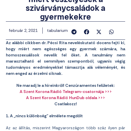
szivárványcsaládok a
gyermekekre
február 2, 2021
tabularium
Az alábbi cikkben dr. Pécsi Rita neveléskutató docens fejti ki,
hogy miért nem egészséges egy gyermek számára, ha
homoszexuálisok nevelik fel őket. A tanulmány nem
marasztalható el semmilyen szempontból, ugyanis végig
tudományos eredményekkel támasztja alá véleményét, és
nem enged az érzelmi síknak.
Ne maradj le a híreinkről! Cenzúramentes felületek:
A Szent Korona Rádió Telegram-csatornája >>>
A Szent Korona Rádió HunDub oldala >>>
Csatlakozz!
1. A „nincs különbség” elmélete megdőlt
Az az állítás, miszerint Magyarországon több száz ilyen pár