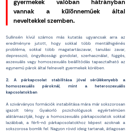
gyermekek valóban hátrányban
vannak a különneműek által
neveltekkel szemben.
Sullinsén kívül számos más kutatás ugyancsak arra az
eredményre jutott, hogy sokkal több mentálhigiénés
probléma, sokkal több magatartászavar, tanulási zavar,
depresszió, öngyilkossági gondolat, szerhasználat, függés,
aszexuális vagy homoszexuális beállítódás tapasztalható az
egynemű párok által felnevelt gyermekek körében.
2. A párkapcsolat stabilitása jóval sérülékenyebb a
homoszexuális pároknál, mint a heteroszexuális
kapcsolatokban
A szivárványos formációk instabilitása mára már sokszorosan
igazolt tény. Gyakorló pszichológusok egyértelműen
alátámasztják, hogy a homoszexuális párkapcsolatok sokkal
lazábbak, a férfi-nő párkapcsolatokhoz képest azoknak a
sokszorosa bomlik fel. Nagyon rövid ideig tartanak, átlagosan