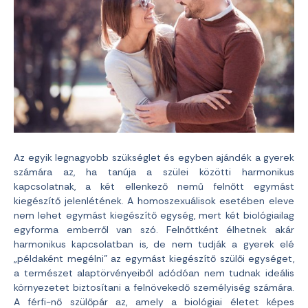
Az egyik legnagyobb szükséglet és egyben ajándék a gyerek
számára az, ha tanúja a szülei közötti harmonikus
kapcsolatnak, a két ellenkező nemű felnőtt egymást
kiegészítő jelenlétének. A homoszexuálisok esetében eleve
nem lehet egymást kiegészítő egység, mert két biológiailag
egyforma emberről van szó. Felnőttként élhetnek akár
harmonikus kapcsolatban is, de nem tudják a gyerek elé
„példaként megélni” az egymást kiegészítő szülői egységet,
a természet alaptörvényeiből adódóan nem tudnak ideális
környezetet biztosítani a felnövekedő személyiség számára.
A férfi-nő szülőpár az, amely a biológiai életet képes