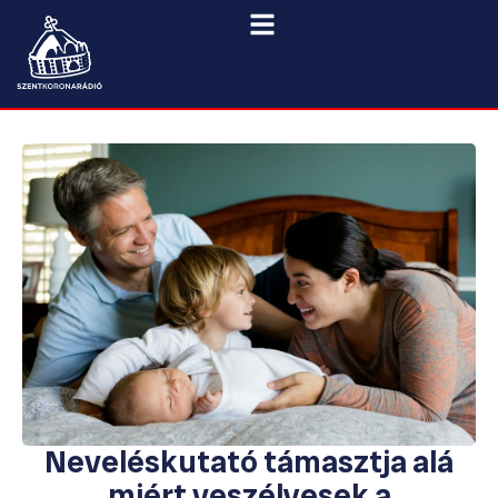
Neveléskutató támasztja alá
miért veszélyesek a