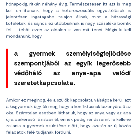
hónapokig, ritkán néhány évig. Természetesen itt azt is meg
kell említenünk, hogy a heteroszexuális együttélések is
jelentősen ingatagabb talajon állnak, mint a házassági
kötelékek, és sajnos ez utóbbiaknak is nagy százaléka bomlik
fel – tehát ezen az oldalon is van mit tenni. Mégis ki kell
mondanunk, hogy
a gyermek személyiségfejlődése
szempontjából az egyik legerősebb
védőháló az anya-apa valódi
szeretetkapcsolata.
Amikor ez meginog, és a szülők kapcsolata válságba kerül, azt
a kisgyermek úgy éli meg, hogy a konfliktusnak bizonyára ő az
oka. Számtalan esetben láthatjuk, hogy az anya vagy az apa
újra párkereső fázisban él, ennek pedig rendszerint le kellene
zajlania a gyermek születése előtt, hogy azután az új közös
feladatok felé tudjanak fordulni.