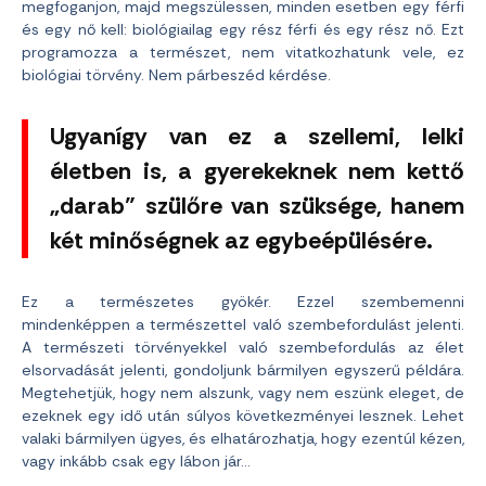
megfoganjon, majd megszülessen, minden esetben egy férfi
és egy nő kell: biológiailag egy rész férfi és egy rész nő. Ezt
programozza a természet, nem vitatkozhatunk vele, ez
biológiai törvény. Nem párbeszéd kérdése.
Ugyanígy van ez a szellemi, lelki
életben is, a gyerekeknek nem kettő
„darab” szülőre van szüksége, hanem
két minőségnek az egybeépülésére.
Ez a természetes gyökér. Ezzel szembemenni
mindenképpen a természettel való szembefordulást jelenti.
A természeti törvényekkel való szembefordulás az élet
elsorvadását jelenti, gondoljunk bármilyen egyszerű példára.
Megtehetjük, hogy nem alszunk, vagy nem eszünk eleget, de
ezeknek egy idő után súlyos következményei lesznek. Lehet
valaki bármilyen ügyes, és elhatározhatja, hogy ezentúl kézen,
vagy inkább csak egy lábon jár…