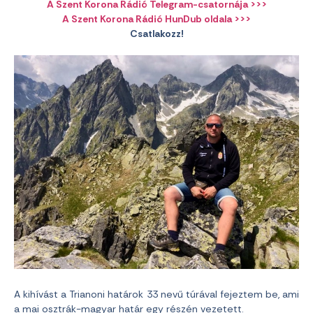
A Szent Korona Rádió Telegram-csatornája >>>
A Szent Korona Rádió HunDub oldala >>>
Csatlakozz!
A kihívást a Trianoni határok 33 nevű túrával fejeztem be, ami
a mai osztrák-magyar határ egy részén vezetett.