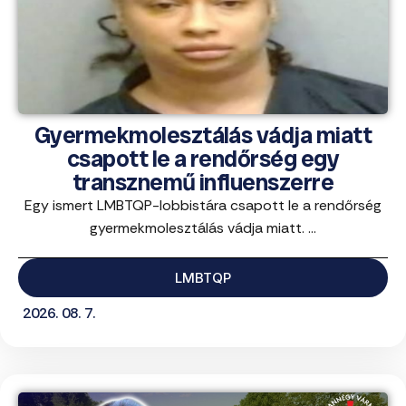
Gyermekmolesztálás vádja miatt
csapott le a rendőrség egy
transznemű influenszerre
Egy ismert LMBTQP-lobbistára csapott le a rendőrség
gyermekmolesztálás vádja miatt. ...
LMBTQP
2026. 08. 7.