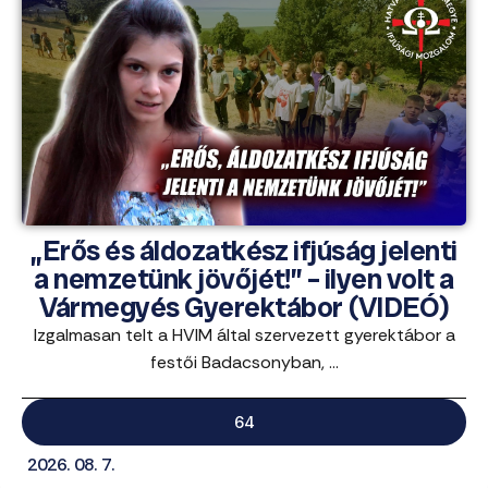
„Erős és áldozatkész ifjúság jelenti
a nemzetünk jövőjét!” – ilyen volt a
Vármegyés Gyerektábor (VIDEÓ)
Izgalmasan telt a HVIM által szervezett gyerektábor a
festői Badacsonyban, ...
64
2026. 08. 7.