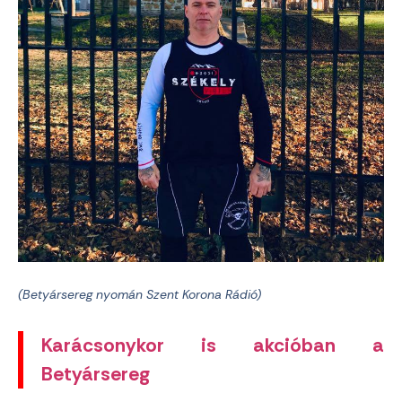
(Betyársereg nyomán Szent Korona Rádió)
Karácsonykor is akcióban a
Betyársereg