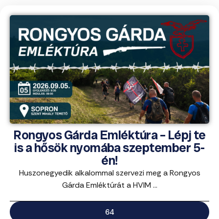
Rongyos Gárda Emléktúra – Lépj te
is a hősök nyomába szeptember 5-
én!
Huszonegyedik alkalommal szervezi meg a Rongyos
Gárda Emléktúrát a HVIM ...
64