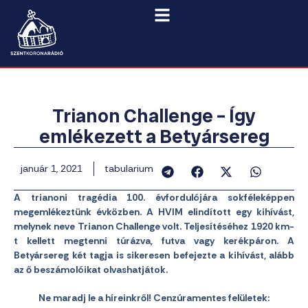
Trianon Challenge – Így
emlékezett a Betyársereg
január 1, 2021
tabularium
A trianoni tragédia 100. évfordulójára sokféleképpen
megemlékeztünk évközben. A HVIM elindított egy kihívást,
melynek neve Trianon Challenge volt. Teljesítéséhez 1920 km-
t kellett megtenni túrázva, futva vagy kerékpáron. A
Betyársereg két tagja is sikeresen befejezte a kihívást, alább
az ő beszámolóikat olvashatjátok.
Ne maradj le a híreinkről! Cenzúramentes felületek: