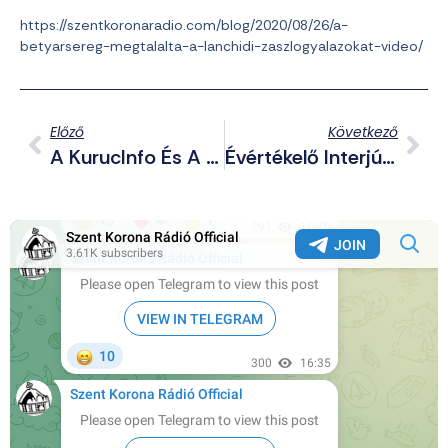
https://szentkoronaradio.com/blog/2020/08/26/a-
betyarsereg-megtalalta-a-lanchidi-zaszlogyalazokat-video/
Előző
Következő
A KurucInfo És A Betyársereg Is Fent Van A HunDubon!
Évértékelő Interjú Gaudi-Nagy Tamással Az Erősödő Genderlobbi Elleni Küzdelemről