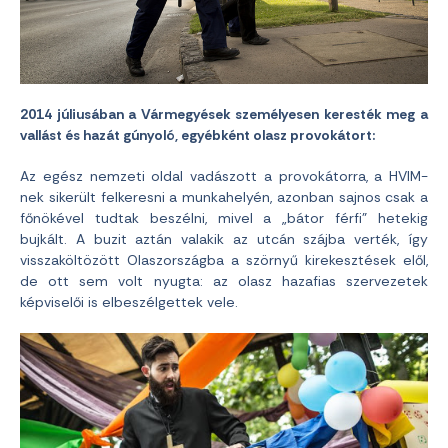
2014 júliusában a Vármegyések személyesen keresték meg a
vallást és hazát gúnyoló, egyébként olasz provokátort:
Az egész nemzeti oldal vadászott a provokátorra, a HVIM-
nek sikerült felkeresni a munkahelyén, azonban sajnos csak a
főnökével tudtak beszélni, mivel a „bátor férfi” hetekig
bujkált. A buzit aztán valakik az utcán szájba verték, így
visszaköltözött Olaszországba a szörnyű kirekesztések elől,
de ott sem volt nyugta: az olasz hazafias szervezetek
képviselői is elbeszélgettek vele.