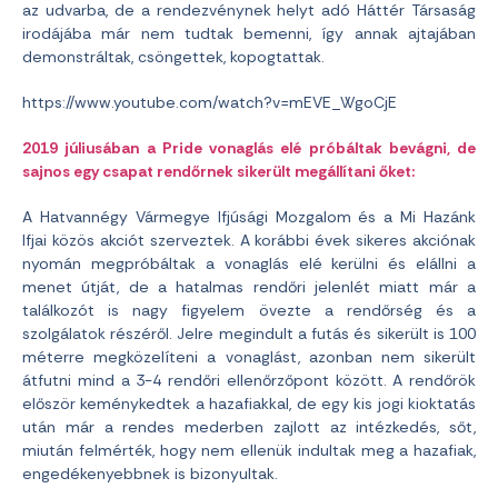
az udvarba, de a rendezvénynek helyt adó Háttér Társaság
irodájába már nem tudtak bemenni, így annak ajtajában
demonstráltak, csöngettek, kopogtattak.
https://www.youtube.com/watch?v=mEVE_WgoCjE
2019 júliusában a Pride vonaglás elé próbáltak bevágni, de
sajnos egy csapat rendőrnek sikerült megállítani őket:
A Hatvannégy Vármegye Ifjúsági Mozgalom és a Mi Hazánk
Ifjai közös akciót szerveztek. A korábbi évek sikeres akciónak
nyomán megpróbáltak a vonaglás elé kerülni és elállni a
menet útját, de a hatalmas rendőri jelenlét miatt már a
találkozót is nagy figyelem övezte a rendőrség és a
szolgálatok részéről. Jelre megindult a futás és sikerült is 100
méterre megközelíteni a vonaglást, azonban nem sikerült
átfutni mind a 3-4 rendőri ellenőrzőpont között. A rendőrök
először keménykedtek a hazafiakkal, de egy kis jogi kioktatás
után már a rendes mederben zajlott az intézkedés, sőt,
miután felmérték, hogy nem ellenük indultak meg a hazafiak,
engedékenyebbnek is bizonyultak.