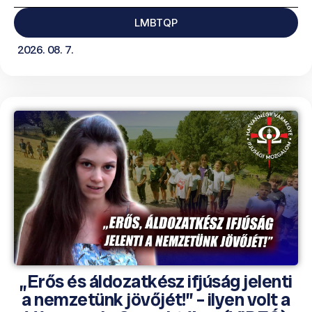
LMBTQP
2026. 08. 7.
„Erős és áldozatkész ifjúság jelenti
a nemzetünk jövőjét!” – ilyen volt a