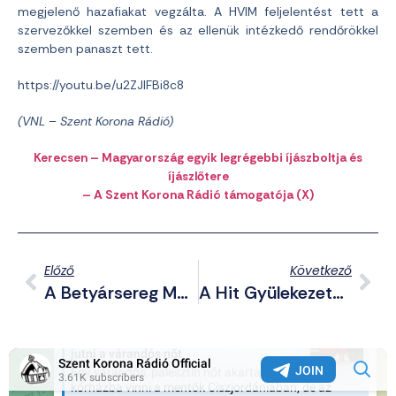
megjelenő hazafiakat vegzálta. A HVIM feljelentést tett a
szervezőkkel szemben és az ellenük intézkedő rendőrökkel
szemben panaszt tett.
https://youtu.be/u2ZJlFBi8c8
(VNL – Szent Korona Rádió)
Kerecsen – Magyarország egyik legrégebbi íjászboltja és
íjászlőtere
– A Szent Korona Rádió támogatója (X)
Előző
Következő
A Betyársereg Megtalálta A Lánchídi Zászlógyalázókat (videó)
A Hit Gyülekezete Nyomására A Boltok Levették Polcaikról A Leleplező Kötetet!