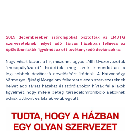
2019 decemberében szórólapokat osztottak az LMBTG
szervezeteknek helyet adó társas házakban felhívva az
épületben lakók figyelmét az ott tevékenykedő deviánsokra:
Nagy vihart kavart a hír, miszerint egyes LMBTQ-szervezetek
“mesepályázatot” hirdettek meg, amik kimondottan a
legkisebbek deviánssá neveléséért íródnak. A Hatvannégy
Vármegye Ifjúsági Mozgalom felkereste ezen szervezeteknek
helyet adó társas házakat és szórólapokon hívták fel a lakók
figyelmét, hogy miféle beteg, társadalomromboló alakoknak
adnak otthont és laknak velük együtt.