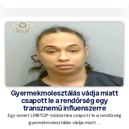
Gyermekmolesztálás vádja miatt
csapott le a rendőrség egy
transznemű influenszerre
Egy ismert LMBTQP-lobbistára csapott le a rendőrség
gyermekmolesztálás vádja miatt. ...