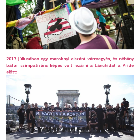
2017 júliusában egy maroknyi elszánt vármegyés, és néhány
bátor szimpatizáns képes volt lezárni a Lánchidat a Pride
előtt: