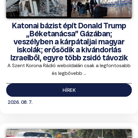
Katonai bázist épít Donald Trump
„Béketanácsa” Gázában;
veszélyben a kárpátaljai magyar
iskolák; erősödik a kivándorlás
Izraelből, egyre több zsidó távozik
A Szent Korona Rádió weboldalán csak a legfontosabb
és legbővebb ...
HÍREK
2026. 08. 7.