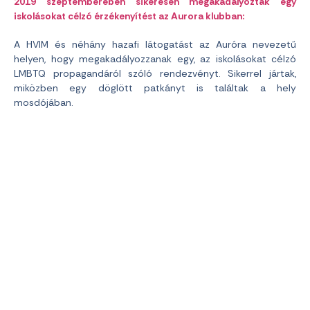
2019 szeptemberében sikeresen megakadályoztak egy
iskolásokat célzó érzékenyítést az Aurora klubban:
A HVIM és néhány hazafi látogatást az Auróra nevezetű
helyen, hogy megakadályozzanak egy, az iskolásokat célzó
LMBTQ propagandáról szóló rendezvényt. Sikerrel jártak,
miközben egy döglött patkányt is találtak a hely
mosdójában.