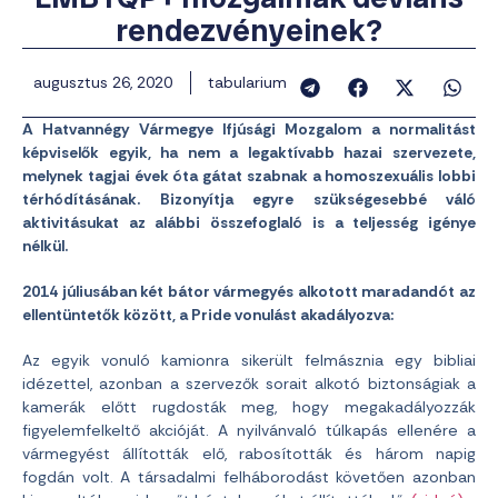
rendezvényeinek?
augusztus 26, 2020
tabularium
A Hatvannégy Vármegye Ifjúsági Mozgalom a normalitást
képviselők egyik, ha nem a legaktívabb hazai szervezete,
melynek tagjai évek óta gátat szabnak a homoszexuális lobbi
térhódításának. Bizonyítja egyre szükségesebbé váló
aktivitásukat az alábbi összefoglaló is a teljesség igénye
nélkül.
2014 júliusában két bátor vármegyés alkotott maradandót az
ellentüntetők között, a Pride vonulást akadályozva:
Az egyik vonuló kamionra sikerült felmásznia egy bibliai
idézettel, azonban a szervezők sorait alkotó biztonságiak a
kamerák előtt rugdosták meg, hogy megakadályozzák
figyelemfelkeltő akcióját. A nyilvánvaló túlkapás ellenére a
vármegyést állították elő, rabosították és három napig
fogdán volt. A társadalmi felháborodást követően azonban