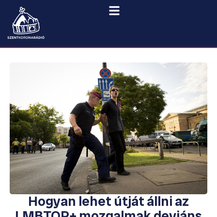
Hogyan lehet útját állni az
LMBTQP+ mozgalmak deviáns