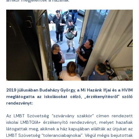
2019 júliusában Budaházy György, a Mi Hazánk Ifjai és a HVIM
meglátogatta az iskolásokat célzó, „érzékenyítésről” szóló
rendezvényt:
Az LMBT Szövetség “szivárvány szakkör” címen rendezett
iskolai LMBTQIA+ érzékenyítő rendezvényt, melyet hazafiak
látogattak meg, akiknek a ház kapujában elállták az útjukat az
LMBT Szövetség “toleranciabajnokai”. Végül mégis bejutottak