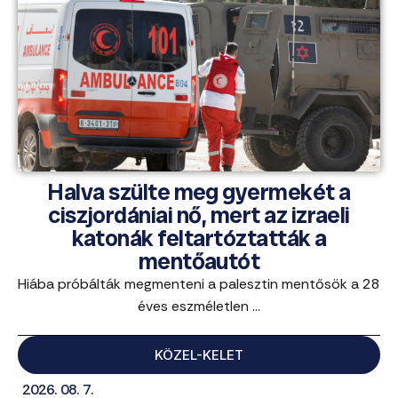
Halva szülte meg gyermekét a
ciszjordániai nő, mert az izraeli
katonák feltartóztatták a
mentőautót
Hiába próbálták megmenteni a palesztin mentősök a 28
éves eszméletlen ...
KÖZEL-KELET
2026. 08. 7.