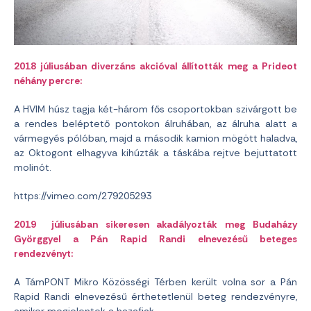
2018 júliusában diverzáns akcióval állították meg a Prideot
néhány percre:
A HVIM húsz tagja két-három fős csoportokban szivárgott be
a rendes beléptető pontokon álruhában, az álruha alatt a
vármegyés pólóban, majd a második kamion mögött haladva,
az Oktogont elhagyva kihúzták a táskába rejtve bejuttatott
molinót.
https://vimeo.com/279205293
2019 júliusában sikeresen akadályozták meg Budaházy
Györggyel a Pán Rapid Randi elnevezésű beteges
rendezvényt:
A TámPONT Mikro Közösségi Térben került volna sor a Pán
Rapid Randi elnevezésű érthetetlenül beteg rendezvényre,
amikor megjelentek a hazafiak.