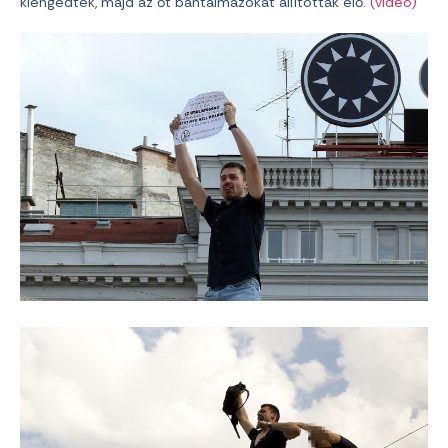
kiengedték, majd az őt bántalmazókat állították elő.
(videó)