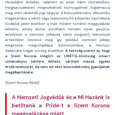
társadalmi érdeket, valamint az ezek iránti tiszteletben,
megbecsülésben megnyilvánuló köznyugalmat fogalmazza
meg, mint védendő jogi tárgyat. A bűncselekmény elkövetési
magatartása a sértő vagy lealacsonyító kifejezés használata,
továbbá jelen esetben a más módon történő meggyalázás
lehetne, amely körbe sorolható minden olyan gesztus,
amelyben a nemzeti jelképek iránti megvető, lekicsinylő
értékítélet testesül meg, így például: nemzeti jelkép
elégetése, megrongálása, bemocskolása, a himnusz
dallamára trágár szöveg éneklése.
A hatóság szerint az, hogy
a Szent Korona mögött az LMBTQ-közösség ismert
szivárványos háttere látható, sértheti mások egyéni
értékrendszerét, de nem ad okot bűncselekmény gyanújának
megállapítására.
(Szent Korona Rádió)
A Nemzeti Jogvédők és a Mi Hazánk is
betiltaná a Pride-t a Szent Korona
meggyalázása miatt