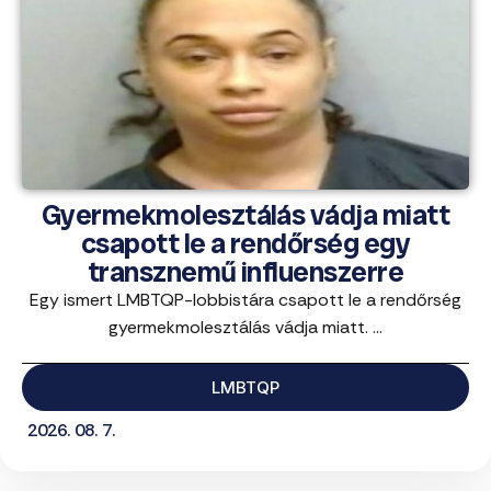
Gyermekmolesztálás vádja miatt
csapott le a rendőrség egy
transznemű influenszerre
Egy ismert LMBTQP-lobbistára csapott le a rendőrség
gyermekmolesztálás vádja miatt. ...
LMBTQP
2026. 08. 7.