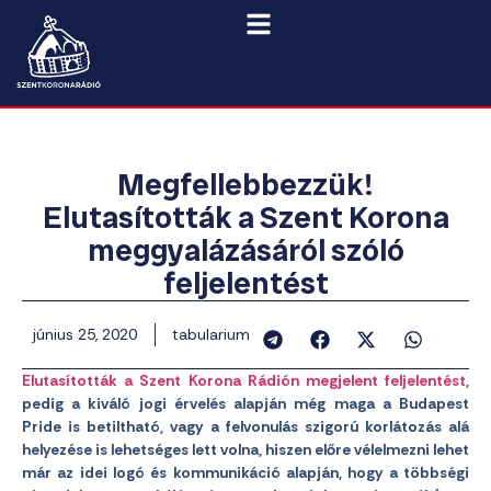
Megfellebbezzük!
Elutasították a Szent Korona
meggyalázásáról szóló
feljelentést
június 25, 2020
tabularium
Elutasították a Szent Korona Rádión megjelent feljelentést
,
pedig a kiváló jogi érvelés alapján még maga a Budapest
Pride is betiltható, vagy a felvonulás szigorú korlátozás alá
helyezése is lehetséges lett volna, hiszen előre vélelmezni lehet
már az idei logó és kommunikáció alapján, hogy a többségi