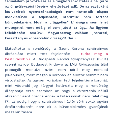
társadalom provokálása és a megbotránkoztatás a cél (erre
az új gyülekezési törvény lehetőséget ad!). De az egyébként
kézivezérelt nyomozóhatóságok nem tartották alapos
indoklásúnak a feljelentést, szerintük nem történt
bűncselekmény. Most a „független” bíróságra sem lehet
mutogatni, mert odáig el sem jutott az ügy… Az ügyben
fellebbezést teszünk. Magyarország valóban „nemzeti,
keresztény és konzervatív” ország? Kiderül.
Elutasította a rendőrség a Szent Korona szivárványos
ábrázolása miatt tett feljelentést –
tudta meg a
PestiSrácok.hu
. A Budapesti Rendőr-főkapitányság (BRFK)
szerint az idei Budapest Pride-ra az LMBTQ-közösség által
propagált montázs azért nem sérti meg nemzeti
jelképünket, mert magán a koronán az alkotók semmit nem
változtattak. Az ügyben korábban tett feljelentés a koronát,
mint védendő jogi tárgyat határozta meg; a rendőrség
álláspontja ezzel szemben az, hogy a változtatás nélkül
ábrázolt Szent Korona ennek a kritériumnak nem felel meg
(?), az pedig, hogy a szivárványos háttér sérti sokak egyéni
értékrendszerét, nem ok a bűncselekmény gyanújának
megállapítására.