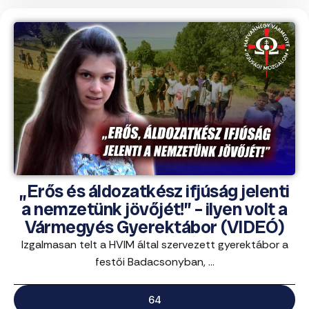
„Erős és áldozatkész ifjúság jelenti
a nemzetünk jövőjét!” – ilyen volt a
Vármegyés Gyerektábor (VIDEÓ)
Izgalmasan telt a HVIM által szervezett gyerektábor a
festői Badacsonyban, ...
64