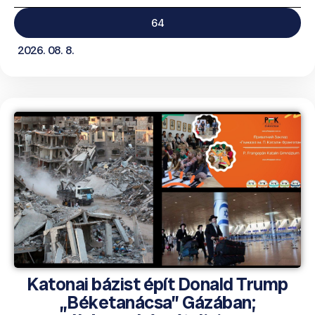
64
2026. 08. 8.
Katonai bázist épít Donald Trump
„Béketanácsa” Gázában;