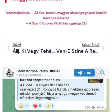
Nemzetipolo.hu – 23 éve, tisztán magyar alapanyagokból készült
hazafias ruházat
– A Szent Korona Rádió támogatója (X)
Előző
Következő
Állj, Ki Vagy, Fehér Ember? Bogár László Gondolatai A „kifosztásról”
Van-E Színe A Rasszizmusnak? (videó)