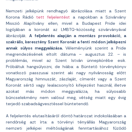
Nemzeti jelképünk rendhagyó ábrázolása miatt a Szent
Korona Rádió
tett feljelentést
a napokban a Szivárvány
Misszió Alapítvány ellen, mivel a Budapest Pride idei
logójában a koronát az LMBTQ-közösség szivárványával
ábrázolják.
A feljelentés alapján a montázs provokáció, a
szakrális, keresztény Szent Koronát a fenti módon jelképezni
annak súlyos meggyalázása.
Véleményünk szerint a Pride
megrendezésének eltolt dátuma – augusztus 22. – is
problémás, mivel az Szent István ünnepkörébe esik.
Próbáltuk hangsúlyozni, de hiába: a Büntető törvénykönyv
vonatkozó passzusai szerint aki nagy nyilvánosság előtt
Magyarország himnuszát, zászlaját, címerét vagy a Szent
Koronát sértő vagy lealacsonyító kifejezést használ, illetve
azokat más módon meggyalázza, ha súlyosabb
bűncselekmény nem valósul meg, vétség miatt egy évig
terjedő szabadságvesztéssel büntetendő.
A feljelentés elutasításáról döntő határozat indokolásában a
rendőrség azt írta: a törvényi tényállás Magyarország
nemzeti jelképei méltóságának fenntartásához fűződő