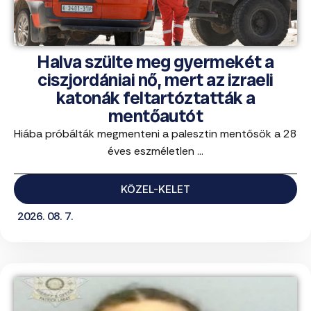
Halva szülte meg gyermekét a
ciszjordániai nő, mert az izraeli
katonák feltartóztatták a
mentőautót
Hiába próbálták megmenteni a palesztin mentősök a 28
éves eszméletlen ...
KÖZEL-KELET
2026. 08. 7.