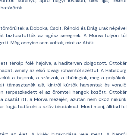
ntos sörényű, apró hegyi lovakon, öles íjjal, fekete
 határőrök.
ömörültek a Doboka, Csolt, Rénold és Drág urak népével
át biztosították az egész seregnek. A Morva folyón túl
ogott. Még annyian sem voltak, mint az Abák.
ett térkép fölé hajolva, a haditerven dolgozott. Ottokár
hadat, amely az első lovagi rohamtól szétfut. A Habsburg
elük a bajorok, a szászok, a thüringiak, meg a polyákok.
ait támasztanák alá, kintről kürtök harsantak és vonuló
en terpeszkedett el az örömteli hangok között. Ottokár
zt a csatát itt, a Morva mezején, azután nem okoz nekünk
ogja határolni a szláv birodalmat. Most menj, állítsd fel
tért az élet. A király bizakodása vele ment. A Napról