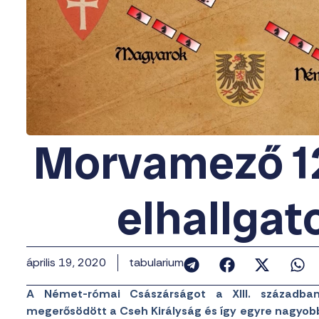
Morvamező 12
elhallgat
április 19, 2020
tabularium
A Német-római Császárságot a XIII. századba
megerősödött a Cseh Királyság és így egyre nagyobb