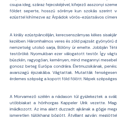
csupa ideg, száraz fejecskéjével, kifejező asszonyi szemekk
földet seperte, hosszú sörénye kun szokás szerint v
ezüsttel kihímezve az Árpádok vörös-ezüstsávos címere
A király ezüstpáncélján, kerecsenszárnyas kékes sisakj
kezében. Háromhalmos veres és zöld pajzsát gyönyörű dé
nemzetség utolsó sarja, Bölöny úr emelte. Jobbján Té
testőröké. Nyomukban ezer válogatott testőr. Így vágt
büszkén, ragyogóan, keményen, mind megannyi mesebeli 
gonosz beteg Európa condrára. Életmuzsikának, penész
avarszagú éjszakába. Vágtattak. Mutatták fenségese
érdemes szépség a kopott föld fölött. Népek szépséges ta
A Morvamező szélén a nádason túl gyülekeztek a sváb é
utóbbiakat a hórihorgas Kappeler Ulrik vezette. Ma
imádkozott. Az ima alatt duzzadt ajkának a gőgje megen
ismeretlen tülökhang bőgött. Átvillant agyán: megjött