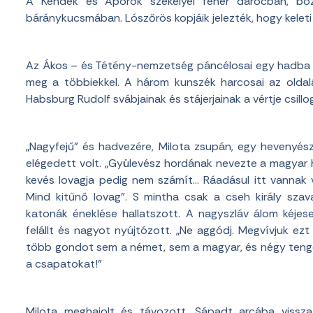
A Kendék és Aporok székelyei fehér darócban, bozo
báránykucsmában. Lószőrös kopjáik jelezték, hogy keleti
Az Ákos – és Tétény-nemzetség páncélosai egy hadba t
meg a többiekkel. A három kunszék harcosai az oldal
Habsburg Rudolf svábjainak és stájerjainak a vértje csill
„Nagyfejű” és hadvezére, Milota zsupán, egy hevenyész
elégedett volt. „Gyülevész hordának nevezte a magyar 
kevés lovagja pedig nem számít… Ráadásul itt vannak v
Mind kitűnő lovag”. S mintha csak a cseh király szav
katonák éneklése hallatszott. A nagyszláv álom kéjes
felállt és nagyot nyújtózott. „Ne aggódj. Megvívjuk e
több gondot sem a német, sem a magyar, és négy tenger f
a csapatokat!”
Milota meghajolt és távozott. Sápadt arcába vissza