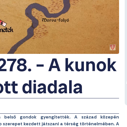
78. – A kunok
ott diadala
n belső gondok gyengítették. A század közepén
 szerepet kezdett játszani a térség történelmében. A