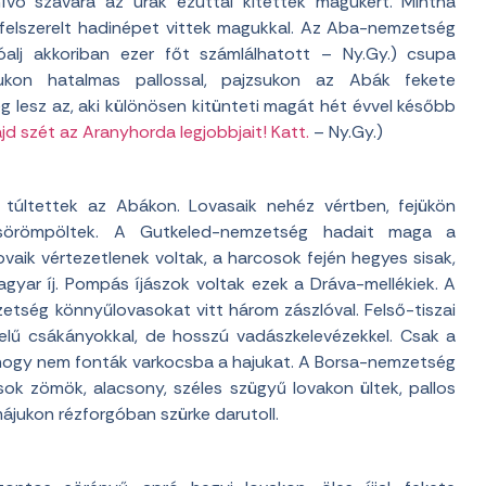
ívó szavára az urak ezúttal kitettek magukért. Mintha
l felszerelt hadinépet vittek magukkal. Az Aba-nemzetség
lóalj akkoriban ezer főt számlálhatott – Ny.Gy.) csupa
alukon hatalmas pallossal, pajzsukon az Abák fekete
 lesz az, aki különösen kitünteti magát hét évvel később
jd szét az Aranyhorda legjobbjait! Katt.
– Ny.Gy.)
últettek az Abákon. Lovasaik nehéz vértben, fejükön
 csörömpöltek. A Gutkeled-nemzetség hadait maga a
vaik vértezetlenek voltak, a harcosok fején hegyes sisak,
gyar íj. Pompás íjászok voltak ezek a Dráva-mellékiek. A
etség könnyűlovasokat vitt három zászlóval. Felső-tiszai
nyelű csákányokkal, de hosszú vadászkelevézekkel. Csak a
 hogy nem fonták varkocsba a hajukat. A Borsa-nemzetség
sok zömök, alacsony, széles szügyű lovakon ültek, pallos
májukon rézforgóban szürke darutoll.