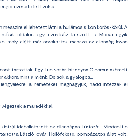
enger üzenete lett volna.
messzire el lehetett látni a hullámos síkon körös-körül. A
 másik oldalon egy ezüstsáv látszott, a Morva egyik
ka, mely előtt már sorakoztak messze az ellenség lovas
ácsot tartottak. Egy kun vezér, bizonyos Oldamur számolt
r akkora mint a miénk. De sok a gyalogos…
engyelekre, a németeket meghagyjuk, hadd intézzék el
r végeztek a maradékkal.
 kintről idehallatszott az ellenséges kürtszó: -Mindenki a
tartotta László lovát. Hollófekete, pompázatos állat volt,