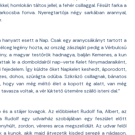
el, homlokán táltos jellel, a fehér csillaggal. Fésült farka a
arkocsba fonva. Nyeregtartója négy sarkában arannyal,
.
án hanyatt esett a Nap. Csak egy aranycsákányt tartott a
lceg legény hozta, az ország zászlaját pedig a Vérbulcsú
tény, a magyar testőrök hadnagya, balján Kemenes, a kun
attak le a domboldalról nap-verte Kelet fénymadaraiként,
fejedelem. Így küldte őket Napkelet keshedt, áporodott,
es, dohos, szúrágta odúba. Szikrázó csillagnak, bánatos
n, hogy van még méltó élet a kopott ég alatt, van még
vasza voltak, a vér lüktető ütemére szálló isteni dal.”
s a stájer lovagok. Az előbbieket Rudolf fia, Albert, az
ga Rudolf egy udvarház szobájában egy feszület előtt
yhült, zordon, véreres arca megszelídült. Az udvar felől
ek a kunok, akik majd átvezetik kisded seregé a nádason,