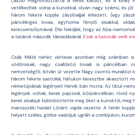
László meghordoztatta a véres kardot, és a király h
vetélkedtek volna a kunokkal, olyan nagy számú, és jó
három fekete kopjás zászlóaljjal érkezett, (egy zász
páncélinges lovas, egyforma fénylő sisakkal, old
kerecsensólymával. (Ne feledjük, hogy az Aba-nemzetség
a tatárok második támadásánál.
Ezek a katonák verik ma
Csák Máté nehéz vértesei azonban még számban is t
vödörsisak, nagy csallóközi lovaik is páncélban
nemzetségfő, István úr vezette Nagy csontú muraközi lo
három fekete sastollal, hátukon keresztbe akasztott ma
németújváriak legényeit Henrik bán hozta. Az Ubul-nemz
legények voltak, kerek pajzzsal, bőrpáncélban, rövid 
kerek sisakjuk különböztette meg őket a kunoktól, meg
marosszéki hadait Lóránt vajda vezette. A fehér kopjá
helyett széles, görbe vaskójuk ugrált a combjukon, kucs