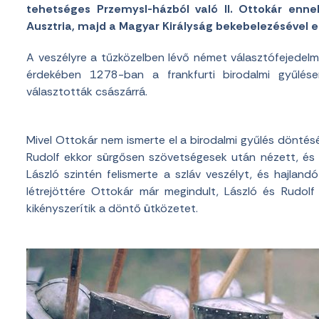
tehetséges Przemysl-házból való II. Ottokár enn
Ausztria, majd a Magyar Királyság bekebelezésével 
A veszélyre a tűzközelben lévő német választófejedelme
érdekében 1278-ban a frankfurti birodalmi gyűlés
választották császárrá.
Mivel Ottokár nem ismerte el a birodalmi gyűlés döntésé
Rudolf ekkor sürgősen szövetségesek után nézett, és sz
László szintén felismerte a szláv veszélyt, és hajlan
létrejöttére Ottokár már megindult, László és Rudo
kikényszerítik a döntő ütközetet.