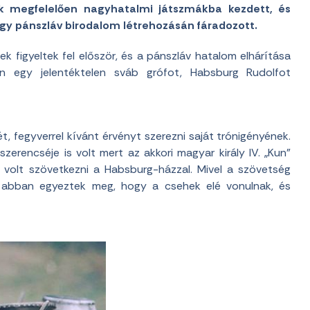
ek megfelelően nagyhatalmi játszmákba kezdett, és
egy pánszláv birodalom létrehozásán fáradozott.
k figyeltek fel először, és a pánszláv hatalom elhárítása
en egy jelentéktelen sváb grófot, Habsburg Rudolfot
t, fegyverrel kívánt érvényt szerezni saját trónigényének.
erencséje is volt mert az akkori magyar király IV. „Kun”
dó volt szövetkezni a Habsburg-házzal. Mivel a szövetség
lf abban egyeztek meg, hogy a csehek elé vonulnak, és