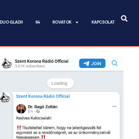
DUO GLADII
64
ROVATOK
KAPCSOLAT