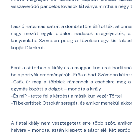
visszaverődő páncélos lovasok látványa mintha a négy t
László hatalmas sátrát a dombtetőre állították, ahonnan 
nagy mezőt egyik oldalon nádasok szegélyezték, a
kanyarulata. Szemben pedig a távolban egy kis falucs
kopjái: Dürnkrut.
Bent a sátorban a király és a magyar-kun urak haditan
be a portyák eredményéről: -Erős a had. Számban kétsze
-Csák úr meg a többiek rámennek a csehekre meg a l
egymás között a dolgot – mondta a király.
-És mi? -tette fel a kérdést a másik kun vezér Törtel.
-Ti bekerítitek Ottokár seregét, és amikor menekül, akko
A fiatal király nem vesztegetett erre több szót, amikor
helyére – mondta, aztán kilépett a sátor elé. Két apród 