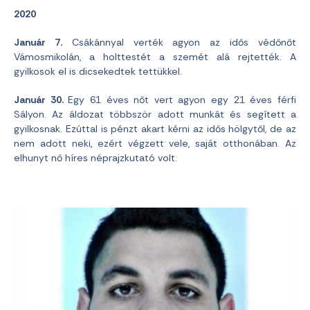
2020
Január 7.
Csákánnyal verték agyon az idős védőnőt
Vámosmikolán, a holttestét a szemét alá rejtették. A
gyilkosok el is dicsekedtek tettükkel.
Január 30.
Egy 61 éves nőt vert agyon egy 21 éves férfi
Sályon. Az áldozat többször adott munkát és segített a
gyilkosnak. Ezúttal is pénzt akart kérni az idős hölgytől, de az
nem adott neki, ezért végzett vele, saját otthonában. Az
elhunyt nő híres néprajzkutató volt.