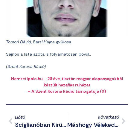
Tomori Dávid, Barsi Hajna gyilkosa
Sajnos a lista azóta is folyamatosan bővül..
(Szent Korona Rádió)
Nemzetipolo.hu – 23 éve, tisztán magyar alapanyagokból
készült hazafias ruházat
– A Szent Korona Rádió támogatója (X)
Előző
Következő
Sciglianóban Kirügyezett Jézus Krisztus Töviskoronája
Máshogy Vélekedett A Járványról: Etikai Eljárást Indítottak A Pánik Ellen Beszélő Dr. Tamasi Ellen