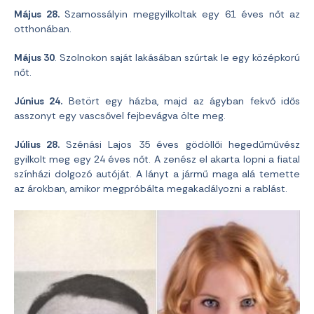
Május 28.
Szamossályin meggyilkoltak egy 61 éves nőt az
otthonában.
Május 30
. Szolnokon saját lakásában szúrtak le egy középkorú
nőt.
Június 24.
Betört egy házba, majd az ágyban fekvő idős
asszonyt egy vascsővel fejbevágva ölte meg.
Július 28.
Szénási Lajos 35 éves gödöllői hegedűművész
gyilkolt meg egy 24 éves nőt. A zenész el akarta lopni a fiatal
színházi dolgozó autóját. A lányt a jármű maga alá temette
az árokban, amikor megpróbálta megakadályozni a rablást.