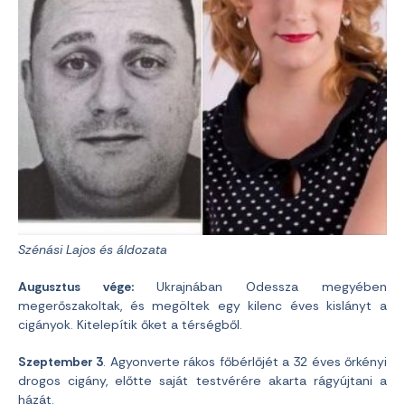
Szénási Lajos és áldozata
Augusztus vége:
Ukrajnában Odessza megyében
megerőszakoltak, és megöltek egy kilenc éves kislányt a
cigányok. Kitelepítik őket a térségből.
Szeptember 3
. Agyonverte rákos főbérlőjét a 32 éves őrkényi
drogos cigány, előtte saját testvérére akarta rágyújtani a
házát.