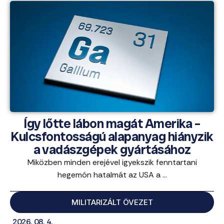
Így lőtte lábon magát Amerika –
Kulcsfontosságú alapanyag hiányzik
a vadászgépek gyártásához
Miközben minden erejével igyekszik fenntartani
hegemón hatalmát az USA a ...
MILITARIZÁLT ÖVEZET
2026. 08. 4.