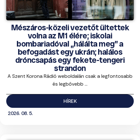
Mészáros-közeli vezetőt ültettek
volna az M1 élére; iskolai
bombariadóval „hálálta meg” a
befogadást egy ukrán; halálos
dróncsapás egy fekete-tengeri
strandon
A Szent Korona Rádió weboldalán csak a legfontosabb
és legbővebb ...
HÍREK
2026. 08. 5.