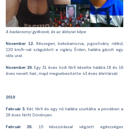
A badacsonyi gyilkosok, és az áldozat képe
November 12.
Részegen, bekokainozva, jogosítvány nélkül,
120 km/h-val száguldott a cigány Érden, halálra gázolt egy
idős urat.
November 26.
Egy 31 éves ózdi férfi késelte halálra 18 és 16
éves nevelt fiait, majd megsebesítette 43 éves élettársát.
2019
Február 3.
Két férfi és egy nő halálra szurkálta a pincében a
28 éves férfit Dövényen.
Február 26.
15 késszúrással végzett egészséges