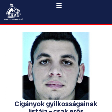
Cigányok gyilkosságainak
listája – csak erős