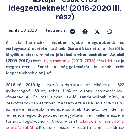
idegzetűeknek! (2016-2020 III.
rész)
április 16, 2020
tabularium
A lista harmadik részében újabb megdöbbentő és
vérfagyasztó eseteket találunk. Garantáltan ettől a résztől is
kinyílik a bicska minden jóérzésű ember zsebében. Az első
(2005-2010)
részt
itt,
a
második (2011-2015) részt itt
tudja
megtekinteni. Ennek a végigolvasását is csak erős
idegzetűeknek ajánljuk!
2016-tól 2019-ig
terjedő időszakban az elkövetett
322
gyilkosságból
38
-at, tehát
11%
-ot
cigány származásúak
követtek el. Ez már ugyan javuló tendenciának tűnik, a
hétköznapokban azonban mégsem ezt észleljük. Ez valószínű
az egyre erősebb médiacenzúrának tudható be, de mi
lennénk a legboldogabbak, ha egyáltalán nem kellene ezzel a
témával foglalkoznunk. A lista – amit
a kuruc.info, hiánypótló
adatbázisából
állítottunk össze -, ezúttal sem tartalmaz