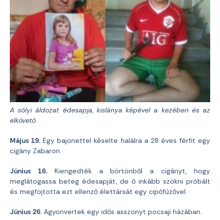
A sólyi áldozat édesapja, kislánya képével a kezében és az
elkövető
Május 19.
Egy bajonettel késelte halálra a 28 éves férfit egy
cigány Zabaron.
Június 16.
Kiengedték a börtönből a cigányt, hogy
meglátogassa beteg édesapját, de ő inkább szökni próbált
és megfojtotta ezt ellenző élettársát egy cipőfűzővel.
Június 26
. Agyonvertek egy idős asszonyt pocsaji házában.