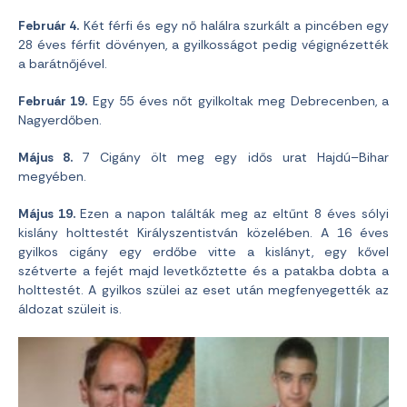
Február 4.
Két férfi és egy nő halálra szurkált a pincében egy
28 éves férfit dövényen, a gyilkosságot pedig végignézették
a barátnőjével.
Február 19.
Egy 55 éves nőt gyilkoltak meg Debrecenben, a
Nagyerdőben.
Május 8.
7 Cigány ölt meg egy idős urat Hajdú–Bihar
megyében.
Május 19.
Ezen a napon találták meg az eltűnt 8 éves sólyi
kislány holttestét Királyszentistván közelében. A 16 éves
gyilkos cigány egy erdőbe vitte a kislányt, egy kővel
szétverte a fejét majd levetkőztette és a patakba dobta a
holttestét. A gyilkos szülei az eset után megfenyegették az
áldozat szüleit is.