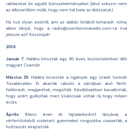
rablásokat és egyéb bűncselekményeket (ahol sokszor nem
az elkövetőkön múlik, hogy nem hal bele az áldozatuk).
Ha tud olyan esetről, ami az alábbi listából kimaradt volna,
akkor kérjük, hogy a
radio@szentkoronaradio.com-ra
írva
jelezze azt! Köszönjük!
2016
Január 7.
Halálra kínoztak egy 90 éves, köztiszteletben álló
magyart Csemőn.
Március 25
. Halálra köveztek a cigányok egy izraeli turistát
Tiszakécskén. Ki akarták rabolni a sátrában alvó férfit,
felébredt, megijedtek, megölték. Későbbiekben bevallották,
hogy azért gyilkoltak, mert kíváncsiak voltak rá, hogy milyen
érzés.
Április:
Kilenc éven át fajtalankodott lányával, a
vérfertőzésből született gyermeket rongyokba csavarták, a
holttestét elrejtették.