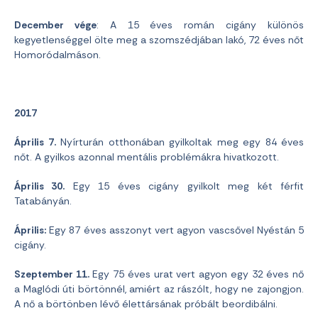
December vége
: A 15 éves román cigány különös
kegyetlenséggel ölte meg a szomszédjában lakó, 72 éves nőt
Homoródalmáson.
2017
Április 7.
Nyírturán otthonában gyilkoltak meg egy 84 éves
nőt. A gyilkos azonnal mentális problémákra hivatkozott.
Április 30.
Egy 15 éves cigány gyilkolt meg két férfit
Tatabányán.
Április:
Egy 87 éves asszonyt vert agyon vascsővel Nyéstán 5
cigány.
Szeptember 11.
Egy 75 éves urat vert agyon egy 32 éves nő
a Maglódi úti börtönnél, amiért az rászólt, hogy ne zajongjon.
A nő a börtönben lévő élettársának próbált beordibálni.