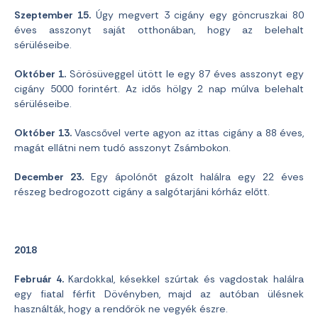
Szeptember 15.
Úgy megvert 3 cigány egy göncruszkai 80
éves asszonyt saját otthonában, hogy az belehalt
sérüléseibe.
Október 1.
Sörösüveggel ütött le egy 87 éves asszonyt egy
cigány 5000 forintért. Az idős hölgy 2 nap múlva belehalt
sérüléseibe.
Október 13.
Vascsővel verte agyon az ittas cigány a 88 éves,
magát ellátni nem tudó asszonyt Zsámbokon.
December 23.
Egy ápolónőt gázolt halálra egy 22 éves
részeg bedrogozott cigány a salgótarjáni kórház előtt.
2018
Február 4.
Kardokkal, késekkel szúrtak és vagdostak halálra
egy fiatal férfit Dövényben, majd az autóban ülésnek
használták, hogy a rendőrök ne vegyék észre.