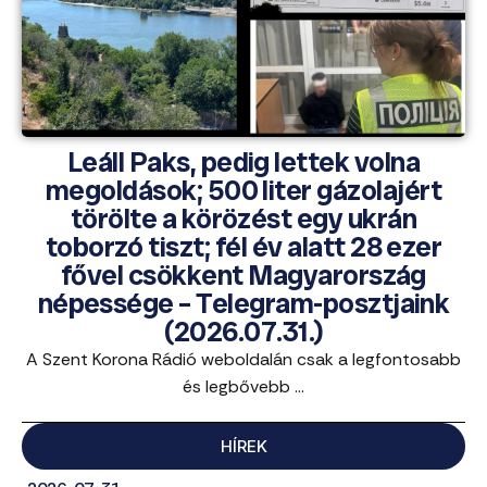
Leáll Paks, pedig lettek volna
megoldások; 500 liter gázolajért
törölte a körözést egy ukrán
toborzó tiszt; fél év alatt 28 ezer
fővel csökkent Magyarország
népessége – Telegram-posztjaink
(2026.07.31.)
A Szent Korona Rádió weboldalán csak a legfontosabb
és legbővebb ...
HÍREK