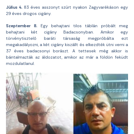
Július 4.
83 éves asszonyt szúrt nyakon Zagyvarékáson egy
29 éves drogos cigány.
Szeptember 8.
Egy behajtani tilos táblán próbált meg
behajtani két cigány Badacsonyban. Amikor egy
törvénytisztelő baráti társaság megpróbálta ezt
megakadályozni, a két cigány kiszállt és elkezdték ütni verni a
37 éves badacsonyi borászt. A tettesek még akkor is
bántalmazták az áldozatot, amikor az már a földön feküdt
mozdulatlanul.