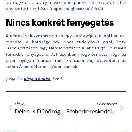
jóváhagyta a tavaly novemberi párizsi merényletek után
bevezetett rendkívüli állapot meghosszabbítását.
Nincs konkrét fenyegetés
A német belügyminisztérium egyik szóvivője a napokban azt
mondta, a hatóságoknak nincs tudomásuk arról, hogy
Franciaországot vagy Németországot a labdarúgó-Eb idején
támadás fenyegetné. Azt azonban megerősítette, hogy az
olyan nyugati államok, mint Franciaország, alapvetően az
Iszlám Állam célkeresztjében vannak.
(origo.hu-
Idegen áradat
-SZKR)
Előző
Következő
Délen Is Dübörög A HVIM
Emberkereskedelemnek Minősítette Brüsszel Kvótatervét A Cseh Államfő