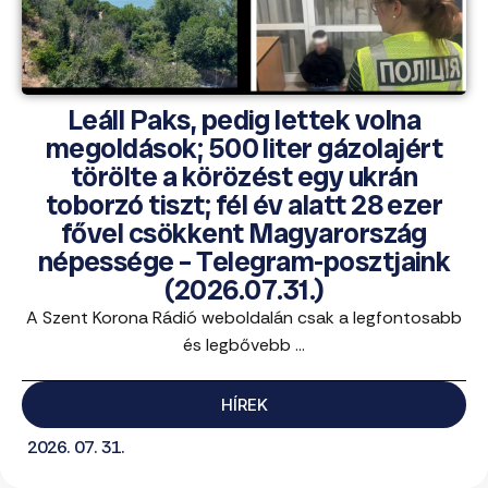
Leáll Paks, pedig lettek volna
megoldások; 500 liter gázolajért
törölte a körözést egy ukrán
toborzó tiszt; fél év alatt 28 ezer
fővel csökkent Magyarország
népessége – Telegram-posztjaink
(2026.07.31.)
A Szent Korona Rádió weboldalán csak a legfontosabb
és legbővebb ...
HÍREK
2026. 07. 31.