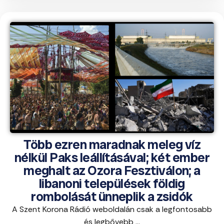
Több ezren maradnak meleg víz
nélkül Paks leállításával; két ember
meghalt az Ozora Fesztiválon; a
libanoni települések földig
rombolását ünneplik a zsidók
A Szent Korona Rádió weboldalán csak a legfontosabb
és legbővebb ...