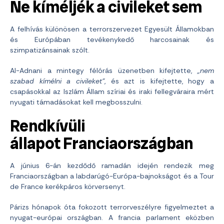
Ne kíméljék a civileket sem
A felhívás különösen a terrorszervezet Egyesült Államokban
és Európában tevékenykedő harcosainak és
szimpatizánsainak szólt.
Al-Adnani a mintegy félórás üzenetben kifejtette,
„nem
szabad kímélni a civileket”
, és azt is kifejtette, hogy a
csapásokkal az Iszlám Állam szíriai és iraki fellegváraira mért
nyugati támadásokat kell megbosszulni.
Rendkívüli
állapot Franciaországban
A június 6-án kezdődő ramadán idején rendezik meg
Franciaországban a labdarúgó-Európa-bajnokságot és a Tour
de France kerékpáros körversenyt.
Párizs hónapok óta fokozott terrorveszélyre figyelmeztet a
nyugat-európai országban.
A francia parlament eközben