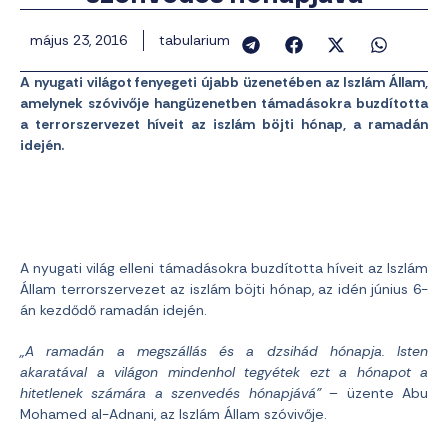
május 23, 2016
tabularium
A nyugati világot fenyegeti újabb üzenetében az Iszlám Állam,
amelynek szóvivője hangüzenetben támadásokra buzdította
a terrorszervezet híveit az iszlám böjti hónap, a ramadán
idején.
A nyugati világ elleni támadásokra buzdította híveit az Iszlám
Állam terrorszervezet az iszlám böjti hónap, az idén június 6-
án kezdődő ramadán idején.
„A ramadán a megszállás és a dzsihád hónapja. Isten
akaratával a világon mindenhol tegyétek ezt a hónapot a
hitetlenek számára a szenvedés hónapjává”
– üzente Abu
Mohamed al-Adnani, az Iszlám Állam szóvivője.