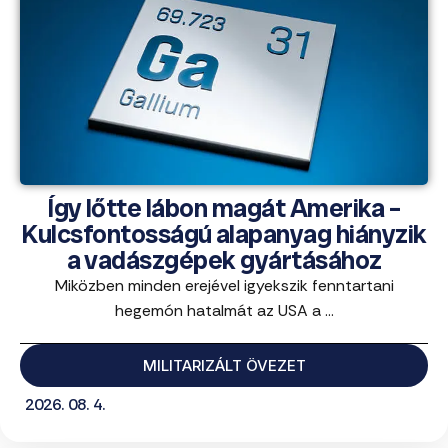
Így lőtte lábon magát Amerika –
Kulcsfontosságú alapanyag hiányzik
a vadászgépek gyártásához
Miközben minden erejével igyekszik fenntartani
hegemón hatalmát az USA a ...
MILITARIZÁLT ÖVEZET
2026. 08. 4.