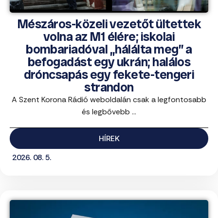
Mészáros-közeli vezetőt ültettek
volna az M1 élére; iskolai
bombariadóval „hálálta meg” a
befogadást egy ukrán; halálos
dróncsapás egy fekete-tengeri
strandon
A Szent Korona Rádió weboldalán csak a legfontosabb
és legbővebb ...
HÍREK
2026. 08. 5.