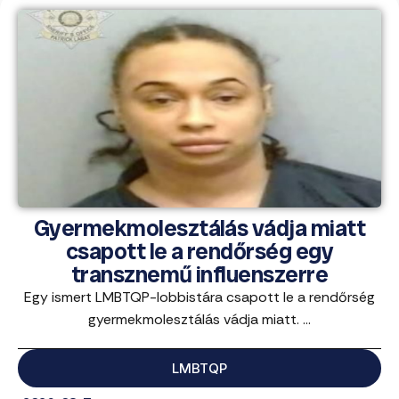
Gyermekmolesztálás vádja miatt
csapott le a rendőrség egy
transznemű influenszerre
Egy ismert LMBTQP-lobbistára csapott le a rendőrség
gyermekmolesztálás vádja miatt. ...
LMBTQP