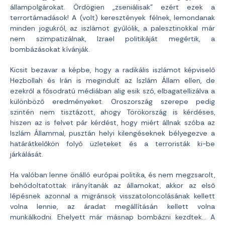
állampolgárokat. Ördögien „zseniálisak” ezért ezek a
terrortámadások! A (volt) keresztények félnek, lemondanak
minden jogukról, az iszlámot gyűlölik, a palesztinokkal már
nem szimpatizálnak, Izrael politikáját megértik, a
bombázásokat kívánják.
Kicsit bezavar a képbe, hogy a radikális iszlámot képviselő
Hezbollah és Irán is megindult az Iszlám Állam ellen, de
ezekről a fősodratú médiában alig esik szó, elbagatellizálva a
különböző eredményeket. Oroszország szerepe pedig
szintén nem tisztázott, ahogy Törökország is kérdéses,
hiszen az is felvet pár kérdést, hogy miért állnak szóba az
Iszlám Állammal, pusztán helyi kilengéseknek bélyegezve a
határátkelőkön folyó üzleteket és a terroristák ki-be
járkálását.
Ha valóban lenne önálló európai politika, és nem megzsarolt,
behódoltatottak irányítanák az államokat, akkor az első
lépésnek azonnal a migránsok visszatoloncolásának kellett
volna lennie, az áradat megállításán kellett volna
munkálkodni. Ehelyett már másnap bombázni kezdtek… A