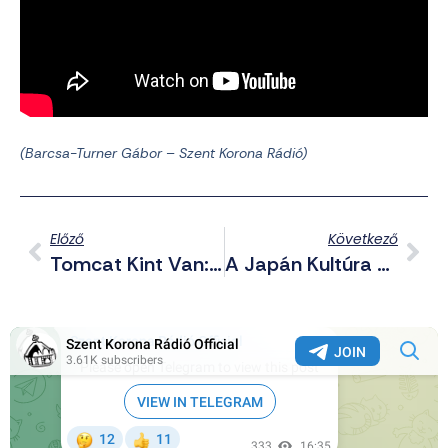
(Barcsa-Turner Gábor – Szent Korona Rádió)
Előző
Következő
Tomcat Kint Van: Az Igazság A Tolvajkergetőkről
A Japán Kultúra Napján Hárman Vették Át A Sólyom Rendet – Interjú A Kitüntett Kamikazéval