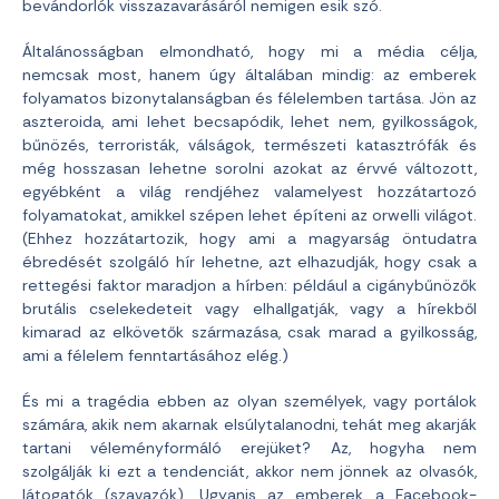
bevándorlók visszazavarásáról nemigen esik szó.
Általánosságban elmondható, hogy mi a média célja,
nemcsak most, hanem úgy általában mindig: az emberek
folyamatos bizonytalanságban és félelemben tartása. Jön az
aszteroida, ami lehet becsapódik, lehet nem, gyilkosságok,
bűnözés, terroristák, válságok, természeti katasztrófák és
még hosszasan lehetne sorolni azokat az érvvé változott,
egyébként a világ rendjéhez valamelyest hozzátartozó
folyamatokat, amikkel szépen lehet építeni az orwelli világot.
(Ehhez hozzátartozik, hogy ami a magyarság öntudatra
ébredését szolgáló hír lehetne, azt elhazudják, hogy csak a
rettegési faktor maradjon a hírben: például a cigánybűnözők
brutális cselekedeteit vagy elhallgatják, vagy a hírekből
kimarad az elkövetők származása, csak marad a gyilkosság,
ami a félelem fenntartásához elég.)
És mi a tragédia ebben az olyan személyek, vagy portálok
számára, akik nem akarnak elsúlytalanodni, tehát meg akarják
tartani véleményformáló erejüket? Az, hogyha nem
szolgálják ki ezt a tendenciát, akkor nem jönnek az olvasók,
látogatók (szavazók). Ugyanis az emberek a Facebook-