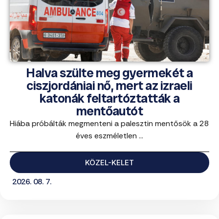
Halva szülte meg gyermekét a
ciszjordániai nő, mert az izraeli
katonák feltartóztatták a
mentőautót
Hiába próbálták megmenteni a palesztin mentősök a 28
éves eszméletlen ...
KÖZEL-KELET
2026. 08. 7.