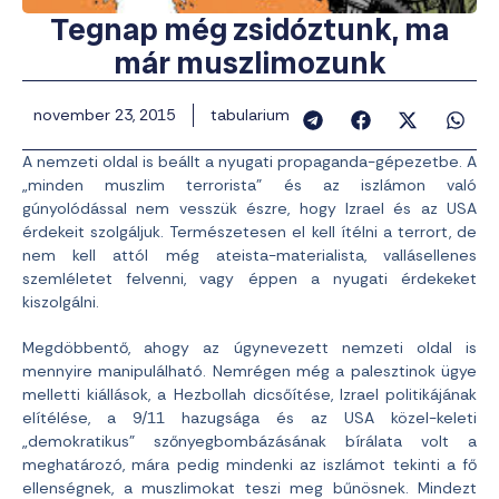
Tegnap még zsidóztunk, ma
már muszlimozunk
november 23, 2015
tabularium
A nemzeti oldal is beállt a nyugati propaganda-gépezetbe. A
„minden muszlim terrorista” és az iszlámon való
gúnyolódással nem vesszük észre, hogy Izrael és az USA
érdekeit szolgáljuk. Természetesen el kell ítélni a terrort, de
nem kell attól még ateista-materialista, vallásellenes
szemléletet felvenni, vagy éppen a nyugati érdekeket
kiszolgálni.
Megdöbbentő, ahogy az úgynevezett nemzeti oldal is
mennyire manipulálható. Nemrégen még a palesztinok ügye
melletti kiállások, a Hezbollah dicsőítése, Izrael politikájának
elítélése, a 9/11 hazugsága és az USA közel-keleti
„demokratikus” szőnyegbombázásának bírálata volt a
meghatározó, mára pedig mindenki az iszlámot tekinti a fő
ellenségnek, a muszlimokat teszi meg bűnösnek. Mindezt