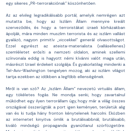
egy sikeres „PR-terrorakciónak” köszönhetően.
Az az elvileg legradikálisabb portál, amelyik nemrégen azt
mutatta be, hogy az Iszlám Állam mennyire kreált
szerveződés, és hogy a terroristákat izraeli kórházakban
ápolják, mára minden muszlim terrorista és az iszlám vallást
gyalázó, nagyon primitív „viccekkel” generál olvasottságot.
Ezzel egyrészt az ateista-materialista (vallásellenes)
szemléletet erősíti a nemzeti oldalon, aminek szellemi
színvonala eddig is hagyott némi kívánni valót maga után,
másrészt Izrael érdekeit szolgálja. És gyakorlatilag mindenki a
Tel-Aviv-Washington tengelyen mozog, aki az iszlám világot
tartja ezekben az időkben a legfőbb ellenségének.
Miről is van szó? Az „Iszlám Állam” nevezetű virtuális állam,
egy tökéletes fogás. Ne mondja senki, hogy zavartalnul
működhet egy ilyen terrorállam úgy, hogy már a világ összes
országával összerúgták a port igen keményen, területük alig
van és ki tudja hány fronton kénytelenek harcolni. Eközben
az internetet kinyitva ömlik a brutálisabbnál, brutálisabb,
kiváló minőségű propaganda gyanútlanul szörfözgetőre.