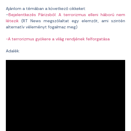
Ajánlom a témában a következő cikkeket:
–
Bejelentkezés Párizsból: A terrorizmus elleni háború nem
létezik
(RT News megszólaltat egy elemzőt, ami szintén
alternatív véleményt fogalmaz meg)
-A terrorizmus gyökere a világ rendjének felforgatása
Adalék: