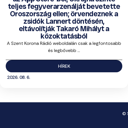
teljes fegyverarzenálját bevetette
Oroszország ellen; örvendeznek a
zsidók Lannert döntésén,
eltávolítják Takaró Mihályt a
közoktatásból
A Szent Korona Rádió weboldalán csak a legfontosabb
és legbővebb ...
HÍREK
2026. 08. 6.
© 