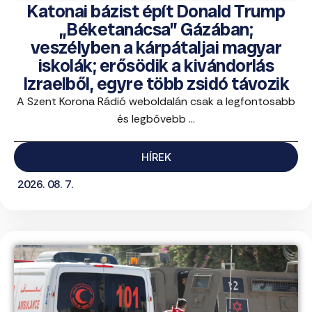
Katonai bázist épít Donald Trump
„Béketanácsa” Gázában;
veszélyben a kárpátaljai magyar
iskolák; erősödik a kivándorlás
Izraelből, egyre több zsidó távozik
A Szent Korona Rádió weboldalán csak a legfontosabb
és legbővebb ...
HÍREK
2026. 08. 7.