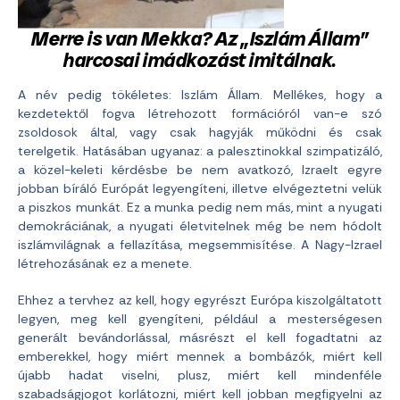
Merre is van Mekka? Az „Iszlám Állam”
harcosai imádkozást imitálnak.
A név pedig tökéletes: Iszlám Állam. Mellékes, hogy a
kezdetektől fogva létrehozott formációról van-e szó
zsoldosok által, vagy csak hagyják működni és csak
terelgetik. Hatásában ugyanaz: a palesztinokkal szimpatizáló,
a közel-keleti kérdésbe be nem avatkozó, Izraelt egyre
jobban bíráló Európát legyengíteni, illetve elvégeztetni velük
a piszkos munkát. Ez a munka pedig nem más, mint a nyugati
demokráciának, a nyugati életvitelnek még be nem hódolt
iszlámvilágnak a fellazítása, megsemmisítése. A Nagy-Izrael
létrehozásának ez a menete.
Ehhez a tervhez az kell, hogy egyrészt Európa kiszolgáltatott
legyen, meg kell gyengíteni, például a mesterségesen
generált bevándorlással, másrészt el kell fogadtatni az
emberekkel, hogy miért mennek a bombázók, miért kell
újabb hadat viselni, plusz, miért kell mindenféle
szabadságjogot korlátozni, miért kell jobban megfigyelni az