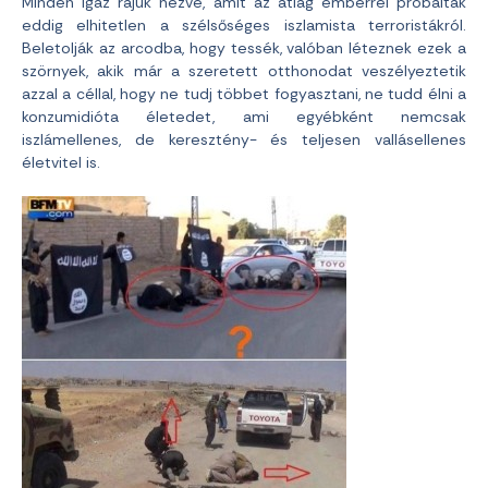
Minden igaz rájuk nézve, amit az átlag emberrel próbáltak
eddig elhitetlen a szélsőséges iszlamista terroristákról.
Beletolják az arcodba, hogy tessék, valóban léteznek ezek a
szörnyek, akik már a szeretett otthonodat veszélyeztetik
azzal a céllal, hogy ne tudj többet fogyasztani, ne tudd élni a
konzumidióta életedet, ami egyébként nemcsak
iszlámellenes, de keresztény- és teljesen vallásellenes
életvitel is.