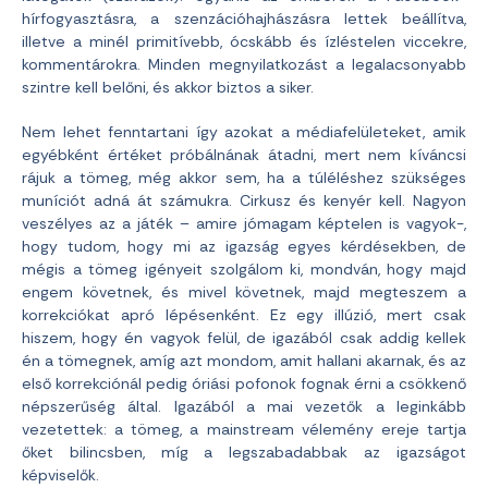
hírfogyasztásra, a szenzációhajhászásra lettek beállítva,
illetve a minél primitívebb, ócskább és ízléstelen viccekre,
kommentárokra. Minden megnyilatkozást a legalacsonyabb
szintre kell belőni, és akkor biztos a siker.
Nem lehet fenntartani így azokat a médiafelületeket, amik
egyébként értéket próbálnának átadni, mert nem kíváncsi
rájuk a tömeg, még akkor sem, ha a túléléshez szükséges
muníciót adná át számukra. Cirkusz és kenyér kell. Nagyon
veszélyes az a játék – amire jómagam képtelen is vagyok-,
hogy tudom, hogy mi az igazság egyes kérdésekben, de
mégis a tömeg igényeit szolgálom ki, mondván, hogy majd
engem követnek, és mivel követnek, majd megteszem a
korrekciókat apró lépésenként. Ez egy illúzió, mert csak
hiszem, hogy én vagyok felül, de igazából csak addig kellek
én a tömegnek, amíg azt mondom, amit hallani akarnak, és az
első korrekciónál pedig óriási pofonok fognak érni a csökkenő
népszerűség által. Igazából a mai vezetők a leginkább
vezetettek: a tömeg, a mainstream vélemény ereje tartja
őket bilincsben, míg a legszabadabbak az igazságot
képviselők.