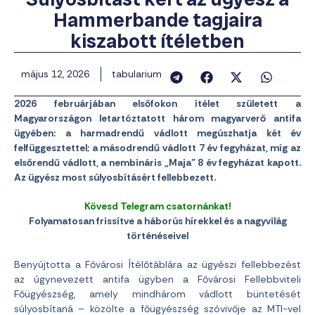
Hammerbande tagjaira
kiszabott ítéletben
május 12, 2026
tabularium
2026 februárjában elsőfokon ítélet született a
Magyarországon letartóztatott három magyarverő antifa
ügyében: a harmadrendű vádlott megúszhatja két év
felfüggesztettel; a másodrendű vádlott 7 év fegyházat, míg az
elsőrendű vádlott, a nembináris „Maja” 8 év fegyházat kapott.
Az ügyész most súlyosbításért fellebbezett.
Kövesd Telegram csatornánkat!
Folyamatosan frissítve a háborús hírekkel és a nagyvilág
történéseivel
Benyújtotta a Fővárosi Ítélőtáblára az ügyészi fellebbezést
az úgynevezett antifa ügyben a Fővárosi Fellebbviteli
Főügyészség, amely mindhárom vádlott büntetését
súlyosbítaná – közölte a főügyészség szóvivője az MTI-vel