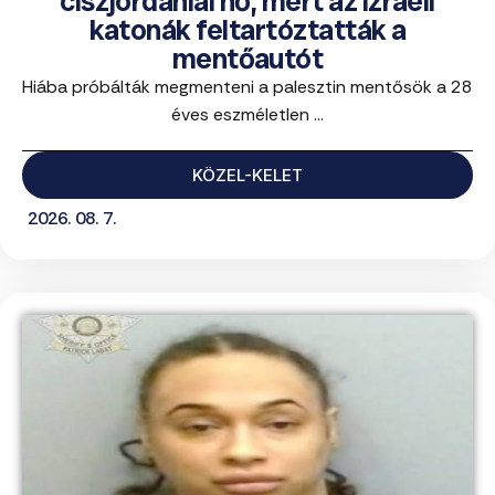
ciszjordániai nő, mert az izraeli
katonák feltartóztatták a
mentőautót
Hiába próbálták megmenteni a palesztin mentősök a 28
éves eszméletlen ...
KÖZEL-KELET
2026. 08. 7.