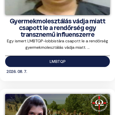
Gyermekmolesztálás vádja miatt
csapott le a rendőrség egy
transznemű influenszerre
Egy ismert LMBTQP-lobbistára csapott le a rendőrség
gyermekmolesztálás vádja miatt. ...
LMBTQP
2026. 08. 7.