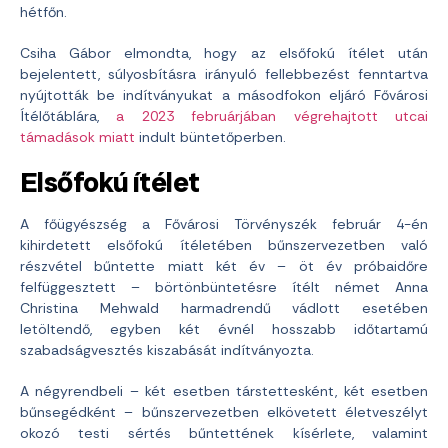
hétfőn.
Csiha Gábor elmondta, hogy az elsőfokú ítélet után
bejelentett, súlyosbításra irányuló fellebbezést fenntartva
nyújtották be indítványukat a másodfokon eljáró Fővárosi
Ítélőtáblára,
a 2023 februárjában végrehajtott utcai
támadások miatt
indult büntetőperben.
Elsőfokú ítélet
A főügyészség a Fővárosi Törvényszék február 4-én
kihirdetett elsőfokú ítéletében bűnszervezetben való
részvétel bűntette miatt két év – öt év próbaidőre
felfüggesztett – börtönbüntetésre ítélt német Anna
Christina Mehwald harmadrendű vádlott esetében
letöltendő, egyben két évnél hosszabb időtartamú
szabadságvesztés kiszabását indítványozta.
A négyrendbeli – két esetben társtettesként, két esetben
bűnsegédként – bűnszervezetben elkövetett életveszélyt
okozó testi sértés bűntettének kísérlete, valamint