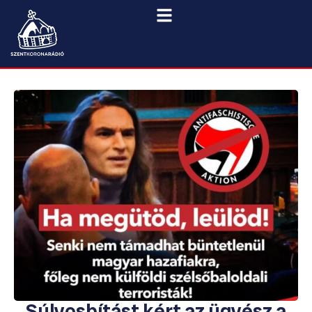
Súlyosbítást kért az ügyész a