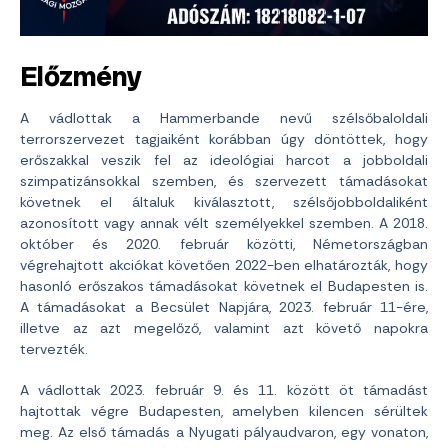
Előzmény
A vádlottak a Hammerbande nevű szélsőbaloldali
terrorszervezet tagjaiként korábban úgy döntöttek, hogy
erőszakkal veszik fel az ideológiai harcot a jobboldali
szimpatizánsokkal szemben, és szervezett támadásokat
követnek el általuk kiválasztott, szélsőjobboldaliként
azonosított vagy annak vélt személyekkel szemben. A 2018.
október és 2020. február közötti, Németországban
végrehajtott akciókat követően 2022-ben elhatározták, hogy
hasonló erőszakos támadásokat követnek el Budapesten is.
A támadásokat a Becsület Napjára, 2023. február 11-ére,
illetve az azt megelőző, valamint azt követő napokra
tervezték.
A vádlottak 2023. február 9. és 11. között öt támadást
hajtottak végre Budapesten, amelyben kilencen sérültek
meg. Az első támadás a Nyugati pályaudvaron, egy vonaton,