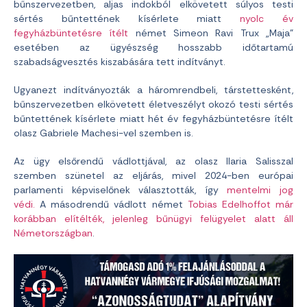
bűnszervezetben, aljas indokból elkövetett súlyos testi
sértés bűntettének kísérlete miatt
nyolc év
fegyházbüntetésre ítélt
német Simeon Ravi Trux „Maja”
esetében az ügyészség hosszabb időtartamú
szabadságvesztés kiszabására tett indítványt.
Ugyanezt indítványozták a háromrendbeli, társtettesként,
bűnszervezetben elkövetett életveszélyt okozó testi sértés
bűntettének kísérlete miatt hét év fegyházbüntetésre ítélt
olasz Gabriele Machesi-vel szemben is.
Az ügy elsőrendű vádlottjával, az olasz Ilaria Salisszal
szemben szünetel az eljárás, mivel 2024-ben európai
parlamenti képviselőnek választották, így
mentelmi jog
védi.
A másodrendű vádlott német
Tobias Edelhoffot már
korábban elítélték, jelenleg bűnügyi felügyelet alatt áll
Németországban
.