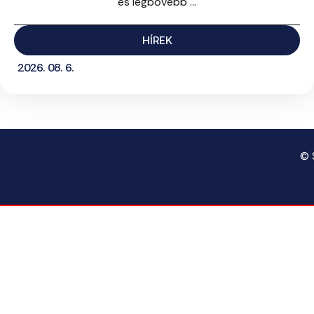
és legbővebb ...
HÍREK
2026. 08. 6.
© 