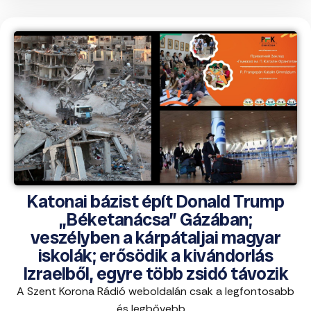
Katonai bázist épít Donald Trump
„Béketanácsa” Gázában;
veszélyben a kárpátaljai magyar
iskolák; erősödik a kivándorlás
Izraelből, egyre több zsidó távozik
A Szent Korona Rádió weboldalán csak a legfontosabb
és legbővebb ...