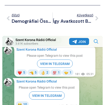
Előző
Következő
Demográfiai Összeomlás Szélén Ukrajna; Jeanne D’Arc Megemlékezésen Vett Részt A HVIM Küldöttsége; Lannert Judit Kiállt Az LMBTQP-Lobbi Mellett – Telegram Posztjaink (2026.05.11.)
Így Avatkozott Be A Meta A Magyar Választások Kimenetelébe