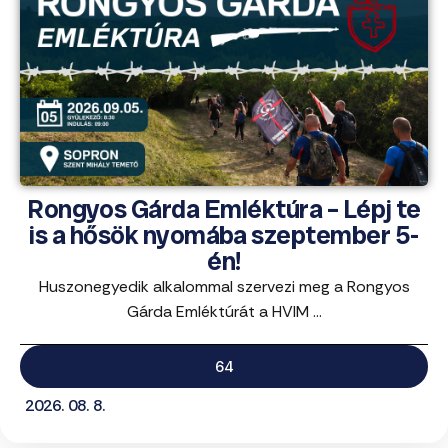
Rongyos Gárda Emléktúra – Lépj te
is a hősök nyomába szeptember 5-
én!
Huszonegyedik alkalommal szervezi meg a Rongyos
Gárda Emléktúrát a HVIM ...
64
2026. 08. 8.