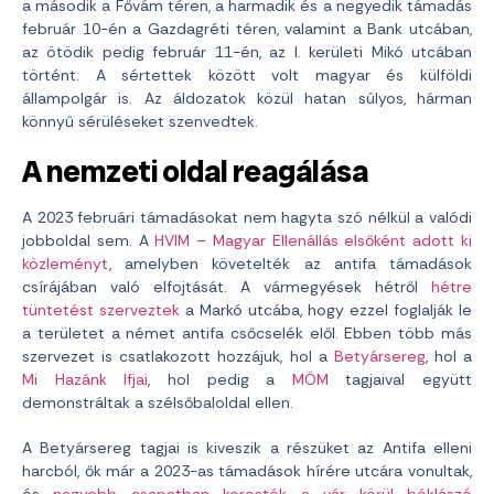
a második a Fővám téren, a harmadik és a negyedik támadás
február 10-én a Gazdagréti téren, valamint a Bank utcában,
az ötödik pedig február 11-én, az I. kerületi Mikó utcában
történt. A sértettek között volt magyar és külföldi
állampolgár is. Az áldozatok közül hatan súlyos, hárman
könnyű sérüléseket szenvedtek.
A nemzeti oldal reagálása
A 2023 februári támadásokat nem hagyta szó nélkül a valódi
jobboldal sem. A
HVIM – Magyar Ellenállás elsőként adott ki
közleményt
, amelyben követelték az antifa támadások
csírájában való elfojtását. A vármegyések hétről
hétre
tüntetést szerveztek
a Markó utcába, hogy ezzel foglalják le
a területet a német antifa csőcselék elől. Ebben több más
szervezet is csatlakozott hozzájuk, hol a
Betyársereg
, hol a
Mi Hazánk Ifjai
, hol pedig a
MÖM
tagjaival együtt
demonstráltak a szélsőbaloldal ellen.
A Betyársereg tagjai is kiveszik a részüket az Antifa elleni
harcból, ők már a 2023-as támadások hírére utcára vonultak,
és
nagyobb csapatban keresték a vár körül bóklászó