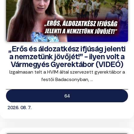
„Erős és áldozatkész ifjúság jelenti
a nemzetünk jövőjét!” – ilyen volt a
Vármegyés Gyerektábor (VIDEÓ)
Izgalmasan telt a HVIM által szervezett gyerektábor a
festői Badacsonyban, ...
64
2026. 08. 7.