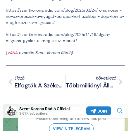
https://szentkoronaradio.com/blog/2025/03/24/rohamosan-
no-az-eroszak-a-nyugat-europai-korhazakban-ideje-lenne-
megfekezni-a-migraciot/
https://szentkoronaradio.com/blog/2024/11/19/afgan-
migrans-gyalazta-meg-szuz-mariat/
(
V4NA
nyomán Szent Korona Rádió)
Előző
Következő
Elfogták A Székesfehérvári Perselytolvaj Cigányt, Mert Kifosztott Egy Gyereket Is
Többmilliónyi Állami Pénzeket Kap Az Egyik Magyarverő Antifa