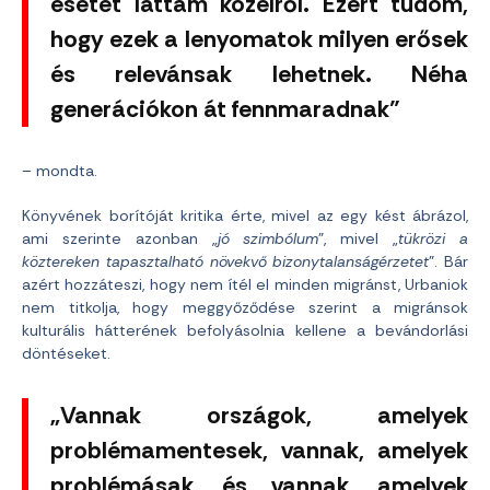
esetet láttam közelről. Ezért tudom,
hogy ezek a lenyomatok milyen erősek
és relevánsak lehetnek. Néha
generációkon át fennmaradnak”
– mondta.
Könyvének borítóját kritika érte, mivel az egy kést ábrázol,
ami szerinte azonban „
jó szimbólum
”, mivel „
tükrözi a
köztereken tapasztalható növekvő bizonytalanságérzetet
”. Bár
azért hozzáteszi, hogy nem ítél el minden migránst, Urbaniok
nem titkolja, hogy meggyőződése szerint a migránsok
kulturális hátterének befolyásolnia kellene a bevándorlási
döntéseket.
„Vannak országok, amelyek
problémamentesek, vannak, amelyek
problémásak, és vannak, amelyek