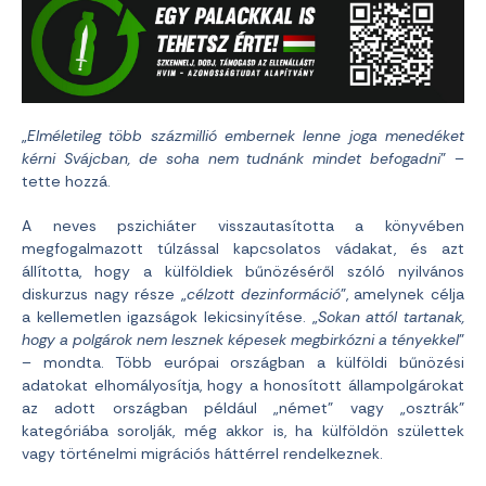
„
Elméletileg több százmillió embernek lenne joga menedéket
kérni Svájcban, de soha nem tudnánk mindet befogadni
” –
tette hozzá.
A neves pszichiáter visszautasította a könyvében
megfogalmazott túlzással kapcsolatos vádakat, és azt
állította, hogy a külföldiek bűnözéséről szóló nyilvános
diskurzus nagy része „
célzott dezinformáció
”, amelynek célja
a kellemetlen igazságok lekicsinyítése. „
Sokan attól tartanak,
hogy a polgárok nem lesznek képesek megbirkózni a tényekkel
”
– mondta. Több európai országban a külföldi bűnözési
adatokat elhomályosítja, hogy a honosított állampolgárokat
az adott országban például „német” vagy „osztrák”
kategóriába sorolják, még akkor is, ha külföldön születtek
vagy történelmi migrációs háttérrel rendelkeznek.