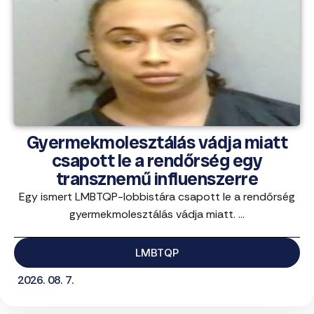
Gyermekmolesztálás vádja miatt
csapott le a rendőrség egy
transznemű influenszerre
Egy ismert LMBTQP-lobbistára csapott le a rendőrség
gyermekmolesztálás vádja miatt. ...
LMBTQP
2026. 08. 7.