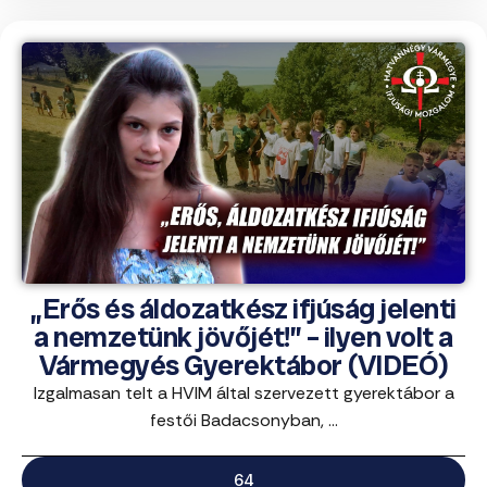
„Erős és áldozatkész ifjúság jelenti
a nemzetünk jövőjét!” – ilyen volt a
Vármegyés Gyerektábor (VIDEÓ)
Izgalmasan telt a HVIM által szervezett gyerektábor a
festői Badacsonyban, ...
64