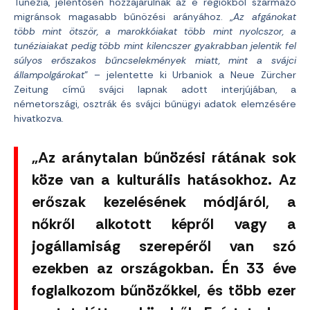
Tunézia, jelentősen hozzájárulnak az e régiókból származó
migránsok magasabb bűnözési arányához. „
Az afgánokat
több mint ötször, a marokkóiakat több mint nyolcszor, a
tunéziaiakat pedig több mint kilencszer gyakrabban jelentik fel
súlyos erőszakos bűncselekmények miatt, mint a svájci
állampolgárokat
” – jelentette ki Urbaniok a Neue Zürcher
Zeitung című svájci lapnak adott interjújában, a
németországi, osztrák és svájci bűnügyi adatok elemzésére
hivatkozva.
„Az aránytalan bűnözési rátának sok
köze van a kulturális hatásokhoz. Az
erőszak kezelésének módjáról, a
nőkről alkotott képről vagy a
jogállamiság szerepéről van szó
ezekben az országokban. Én 33 éve
foglalkozom bűnözőkkel, és több ezer