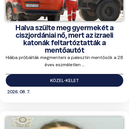
Halva szülte meg gyermekét a
ciszjordániai nő, mert az izraeli
katonák feltartóztatták a
mentőautót
Hiába próbálták megmenteni a palesztin mentősök a 28
éves eszméletlen ...
KÖZEL-KELET
2026. 08. 7.