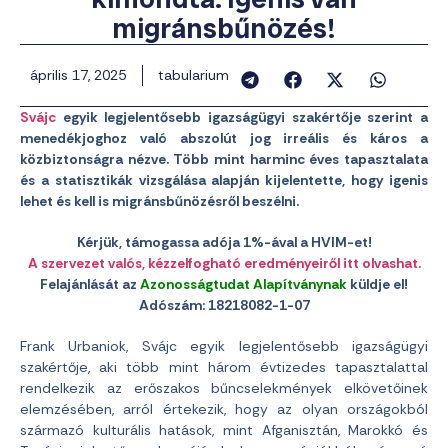
migránsbűnözés!
április 17, 2025
tabularium
Svájc
egyik legjelentősebb igazságügyi szakértője szerint a
menedékjoghoz való abszolút jog irreális és káros a
közbiztonságra nézve. Több mint harminc éves tapasztalata
és a statisztikák vizsgálása alapján kijelentette, hogy igenis
lehet és kell is migránsbűnözésről beszélni.
Kérjük, támogassa adója 1%-ával a HVIM-et!
A szervezet valós, kézzelfogható eredményeiről itt olvashat.
Felajánlását az
Azonosságtudat Alapítványnak
küldje el!
Adószám: 18218082-1-07
Frank Urbaniok, Svájc egyik legjelentősebb igazságügyi
szakértője, aki több mint három évtizedes tapasztalattal
rendelkezik az erőszakos bűncselekmények elkövetőinek
elemzésében, arról értekezik, hogy az olyan országokból
származó kulturális hatások, mint Afganisztán, Marokkó és