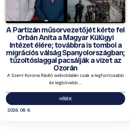
A Partizán műsorvezetőjét kérte fel
Orbán Anita a Magyar Külügyi
Intézet élére; továbbra is tombol a
migrációs válság Spanyolországban;
tűzoltóslaggal pacsálják a vizet az
Ozorán
A Szent Korona Rádió weboldalán csak a legfontosabb
és legbővebb ...
HÍREK
2026. 08. 6.