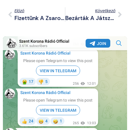
Előző
Következő
Fizettünk A Zsarolóknak? Lekerültek A Magyar Honvédség Titkos Anyagai A Darkwebről
Bezárták A Játszóteret Söréden, Mert Hangosak Voltak A Gyerekek