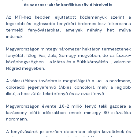
és az orosz-ukrán konfliktus rövid híreivel is
Az MTI-hez kedden eljuttatott közleményük szerint a
legszebb és legfrissebb fenyőkért érdemes lesz felkeresni a
termelői fenyővásárokat, amelyek néhány hét múlva
indulnak.
Magyarországon mintegy háromezer hektáron termesztenek
fenyőfát, főleg Vas, Zala, Somogy megyében, de az Északi-
középhegységben – a Mátra és a Bükk környékén -, valamint
Nógrád megyében.
A választékban továbbra is megtalálgató a luc-, a nordmann,
coloradói jegenyefenyő (Abies concolor), mely a legjobb
illatú, a hosszútűs feketefenyő és az ezüstfenyő.
Magyarországon évente 1,8-2 millió fenyő talál gazdára a
karácsony előtti időszakban, ennek mintegy 80 százaléka
nordmann.
A fenyővásárok jellemzően december elején kezdődnek és