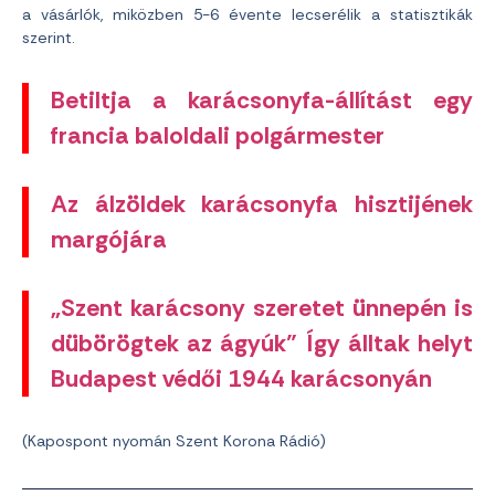
a vásárlók, miközben 5-6 évente lecserélik a statisztikák
szerint.
Betiltja a karácsonyfa-állítást egy
francia baloldali polgármester
Az álzöldek karácsonyfa hisztijének
margójára
„Szent karácsony szeretet ünnepén is
dübörögtek az ágyúk” Így álltak helyt
Budapest védői 1944 karácsonyán
(Kapospont nyomán Szent Korona Rádió)