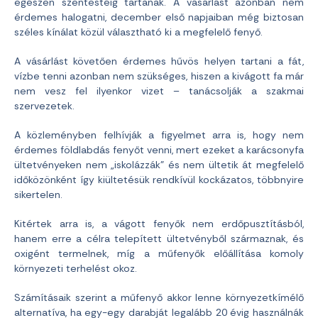
egészen szentestéig tartanak. A vásárlást azonban nem
érdemes halogatni, december első napjaiban még biztosan
széles kínálat közül választható ki a megfelelő fenyő.
A vásárlást követően érdemes hűvös helyen tartani a fát,
vízbe tenni azonban nem szükséges, hiszen a kivágott fa már
nem vesz fel ilyenkor vizet – tanácsolják a szakmai
szervezetek.
A közleményben felhívják a figyelmet arra is, hogy nem
érdemes földlabdás fenyőt venni, mert ezeket a karácsonyfa
ültetvényeken nem „iskolázzák” és nem ültetik át megfelelő
időközönként így kiültetésük rendkívül kockázatos, többnyire
sikertelen.
Kitértek arra is, a vágott fenyők nem erdőpusztításból,
hanem erre a célra telepített ültetvényből származnak, és
oxigént termelnek, míg a műfenyők előállítása komoly
környezeti terhelést okoz.
Számításaik szerint a műfenyő akkor lenne környezetkímélő
alternatíva, ha egy-egy darabját legalább 20 évig használnák