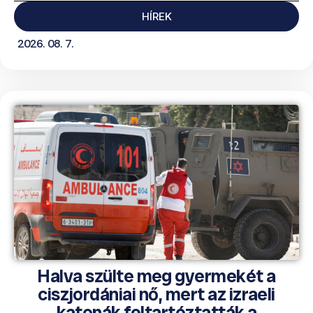
HÍREK
2026. 08. 7.
Halva szülte meg gyermekét a
ciszjordániai nő, mert az izraeli
katonák feltartóztatták a