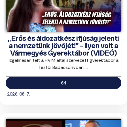
„Erős és áldozatkész ifjúság jelenti
a nemzetünk jövőjét!” – ilyen volt a
Vármegyés Gyerektábor (VIDEÓ)
Izgalmasan telt a HVIM által szervezett gyerektábor a
festői Badacsonyban, ...
64
2026. 08. 7.