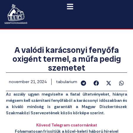
A valódi karácsonyi fenyőfa
oxigént termel, a műfa pedig
szemetet
november 21, 2024
tabularium
Az aszály ugyan megviselte a fiatal ültetvényeket, hiányra
mégsem kell számítani fenyőfából a karácsonyi időszakban és
a kiváló minőség is garantált a Magyar Díszkertészek
Szakmaközi Szervezetének közös körképe szerint.
Kövesd Telegram csatornánkat
Folyamatosan frissítjük a közel-keleti háború híreivel