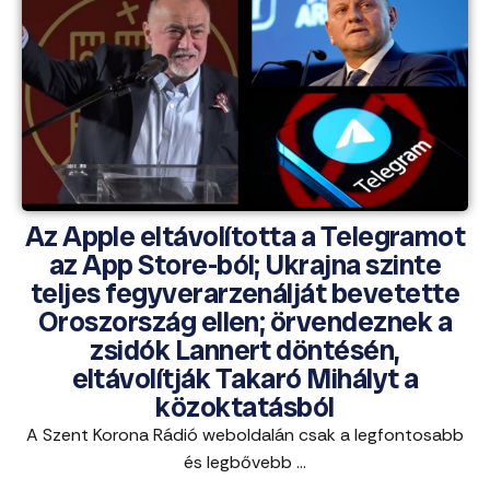
Az Apple eltávolította a Telegramot
az App Store-ból; Ukrajna szinte
teljes fegyverarzenálját bevetette
Oroszország ellen; örvendeznek a
zsidók Lannert döntésén,
eltávolítják Takaró Mihályt a
közoktatásból
A Szent Korona Rádió weboldalán csak a legfontosabb
és legbővebb ...