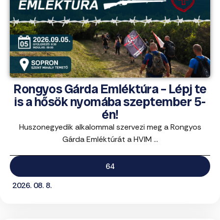
Rongyos Gárda Emléktúra – Lépj te
is a hősök nyomába szeptember 5-
én!
Huszonegyedik alkalommal szervezi meg a Rongyos
Gárda Emléktúrát a HVIM ...
64
2026. 08. 8.