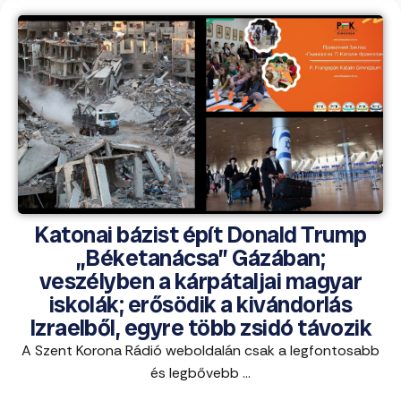
Katonai bázist épít Donald Trump
„Béketanácsa” Gázában;
veszélyben a kárpátaljai magyar
iskolák; erősödik a kivándorlás
Izraelből, egyre több zsidó távozik
A Szent Korona Rádió weboldalán csak a legfontosabb
és legbővebb ...