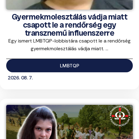
Gyermekmolesztálás vádja miatt
csapott le a rendőrség egy
transznemű influenszerre
Egy ismert LMBTQP-lobbistára csapott le a rendőrség
gyermekmolesztálás vádja miatt. ...
LMBTQP
2026. 08. 7.