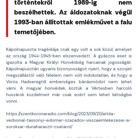
történtekről 1989-ig nem
beszélhettek. Az áldozatoknak végül
1993-ban állítottak emlékművet a falu
temetőjében.
Kápolnapuszta tragédiája csak egy volt a sok közül, amelyet
az ország 1944-1945-ben elszenvedett. A gyászos eset is
igazolta a Magyar Királyi Honvédség harcainak jogosságát.
Kápolnapusztán ugyanis bizonyosságot nyert, hogy a szovjet
megszállástól való félelem nem volt indokolatlan, és hogy a
Vörös Hadseregtől emberséges bánásmódot nem lehet
várni. A magyar honvédek, köztük a Vértesben harcoló
huszárok küzdelmeit már csak ezért sem lehet kétségbe
vonni.
https://szentkoronaradio.com/blog/2023/09/20/attila-
vedvonal-tassonyi-edomer-szazados-visszaemlekezesei-a-
soroksar-dunaharaszti-csatarol/