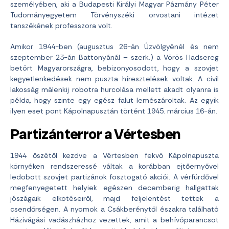
személyében, aki a Budapesti Királyi Magyar Pázmány Péter
Tudományegyetem Törvényszéki orvostani intézet
tanszékének professzora volt.
Amikor 1944-ben (augusztus 26-án Úzvölgyénél és nem
szeptember 23-án Battonyánál – szerk.) a Vörös Hadsereg
betört Magyarországra, bebizonyosodott, hogy a szovjet
kegyetlenkedések nem puszta híresztelések voltak. A civil
lakosság málenkij robotra hurcolása mellett akadt olyanra is
példa, hogy szinte egy egész falut lemészároltak. Az egyik
ilyen eset pont Kápolnapusztán történt 1945. március 16-án.
Partizánterror a Vértesben
1944 őszétől kezdve a Vértesben fekvő Kápolnapuszta
környéken rendszeressé váltak a korábban ejtőernyővel
ledobott szovjet partizánok fosztogató akciói. A vérfürdővel
megfenyegetett helyiek egészen decemberig hallgattak
jószágaik elkötéseiről, majd feljelentést tettek a
csendőrségen. A nyomok a Csákberénytől északra található
Házivágási vadászházhoz vezettek, amit a behívóparancsot