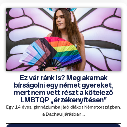
Ez vár ránk is? Meg akarnak
bírságolni egy német gyereket,
mert nem vett részt a kötelező
LMBTQP „érzékenyítésen”
Egy 14 éves, gimnáziumba járó diákot Németországban,
a Dachaui járásban ...