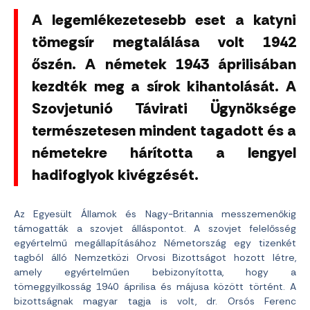
A legemlékezetesebb eset a katyni
tömegsír megtalálása volt 1942
őszén. A németek 1943 áprilisában
kezdték meg a sírok kihantolását. A
Szovjetunió Távirati Ügynöksége
természetesen mindent tagadott és a
németekre hárította a lengyel
hadifoglyok kivégzését.
Az Egyesült Államok és Nagy-Britannia messzemenőkig
támogatták a szovjet álláspontot. A szovjet felelősség
egyértelmű megállapításához Németország egy tizenkét
tagból álló Nemzetközi Orvosi Bizottságot hozott létre,
amely egyértelműen bebizonyította, hogy a
tömeggyilkosság 1940 áprilisa és májusa között történt. A
bizottságnak magyar tagja is volt, dr. Orsós Ferenc