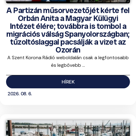
A Partizán műsorvezetőjét kérte fel
Orbán Anita a Magyar Külügyi
Intézet élére; továbbra is tombol a
migrációs válság Spanyolországban;
tűzoltóslaggal pacsálják a vizet az
Ozorán
A Szent Korona Rádió weboldalán csak a legfontosabb
és legbővebb ...
HÍREK
2026. 08. 6.