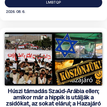
LMBTQP
2026. 08. 6.
Húszi támadás Szaúd-Arábia ellen;
amikor már a hippik is utálják a
zsidókat, az sokat elárul; a Hazajáró