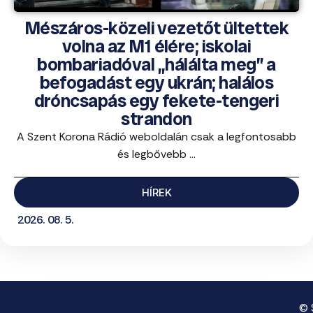
Mészáros-közeli vezetőt ültettek
volna az M1 élére; iskolai
bombariadóval „hálálta meg” a
befogadást egy ukrán; halálos
dróncsapás egy fekete-tengeri
strandon
A Szent Korona Rádió weboldalán csak a legfontosabb
és legbővebb ...
HÍREK
2026. 08. 5.
© 