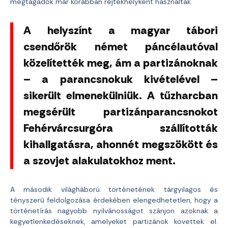
megtagadók már korábban rejtekhelyként használtak.
A helyszínt a magyar tábori
csendőrök német páncélautóval
közelítették meg, ám a partizánoknak
– a parancsnokuk kivételével –
sikerült elmenekülniük. A tűzharcban
megsérült partizánparancsnokot
Fehérvárcsurgóra szállították
kihallgatásra, ahonnét megszökött és
a szovjet alakulatokhoz ment.
A második világháború történetének tárgyilagos és
tényszerű feldolgozása érdekében elengedhetetlen, hogy a
történetírás nagyobb nyilvánosságot szánjon azoknak a
kegyetlenkedéseknek, amelyeket partizánok követtek el.