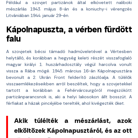
Például a szovjet partizánok által elkövetett naliboki
mészárlás 1943. május 8-án és a koniuchy-i vérengzés
Litvániában 1944. január 29-én.
Kápolnapuszta, a vérben fürdött
falu
A szovjetek bécsi támadó hadműveletével a Vértesben
helytálló, és korábban a hegység keleti részét visszafoglaló
magyar királyi 1. huszárhadosztály végül harcolva vonult
vissza a Rába mögé. 1945. március 16-án Kápolnapusztára
bevonult a 2. Ukrán Front felderítő zászlóalja. A túlélők
visszaemlékezéseikben arról beszéltek, hogy a szovjetekkel
tartott a korábban a Fehérvárcsurgóról megszökött
partizánparancsnok is, aki a helyi lakosokon állt bosszút. A
férfiakat a házak pincéjébe terelték, ahol kivégezték őket.
Akik túlélték a mészárlást, azok
elköltözek Kápolnapusztáról, és az ott