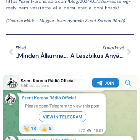
https://szentkoronaradio.com/blog/2024/01/12/a-hadsereg-
mely-nem-vesztette-el-a-becsuletet-a-doni-hosok/
(Csarnai Márk – Magyar Jelen nyomán Szent Korona Rádió)
Előző
Következő
,,Minden Államnak Védenie Kell Saját Sajtóviszonyait A Külföldi Befolyástól”
A Leszbikus Anyák Javára Döntött Az Olasz Bíróság