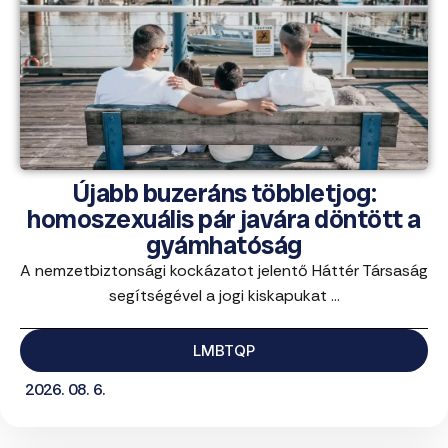
Újabb buzeráns többletjog:
homoszexuális pár javára döntött a
gyámhatóság
A nemzetbiztonsági kockázatot jelentő Háttér Társaság
segítségével a jogi kiskapukat ...
LMBTQP
2026. 08. 6.