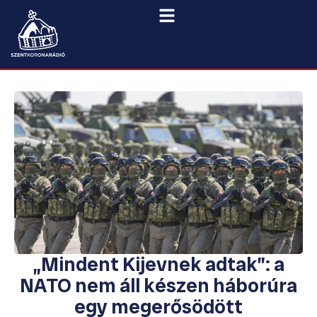
„Mindent Kijevnek adtak”: a
NATO nem áll készen háborúra
egy megerősödött