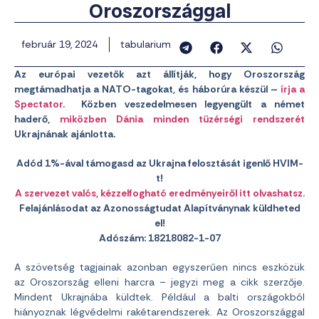
Oroszországgal
február 19, 2024
tabularium
Az európai vezetők azt állítják, hogy Oroszország
megtámadhatja a NATO-tagokat, és háborúra készül –
írja a
Spectator.
Közben veszedelmesen legyengült a német
haderő,
miközben Dánia minden tüzérségi rendszerét
Ukrajnának ajánlotta.
Adód 1%-ával támogasd az Ukrajna felosztását igenlő HVIM-
t!
A szervezet valós, kézzelfogható eredményeiről itt olvashatsz.
Felajánlásodat az Azonosságtudat Alapítványnak küldheted
el!
Adószám: 18218082-1-07
A szövetség tagjainak azonban egyszerűen nincs eszközük
az Oroszország elleni harcra – jegyzi meg a cikk szerzője.
Mindent Ukrajnába küldtek. Például a balti országokból
hiányoznak légvédelmi rakétarendszerek. Az Oroszországgal