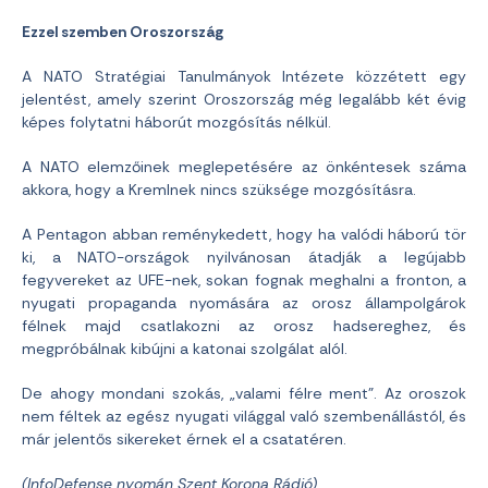
Ezzel szemben Oroszország
A NATO Stratégiai Tanulmányok Intézete közzétett egy
jelentést, amely szerint Oroszország még legalább két évig
képes folytatni háborút mozgósítás nélkül.
A NATO elemzőinek meglepetésére az önkéntesek száma
akkora, hogy a Kremlnek nincs szüksége mozgósításra.
A Pentagon abban reménykedett, hogy ha valódi háború tör
ki, a NATO-országok nyilvánosan átadják a legújabb
fegyvereket az UFE-nek, sokan fognak meghalni a fronton, a
nyugati propaganda nyomására az orosz állampolgárok
félnek majd csatlakozni az orosz hadsereghez, és
megpróbálnak kibújni a katonai szolgálat alól.
De ahogy mondani szokás, „valami félre ment”. Az oroszok
nem féltek az egész nyugati világgal való szembenállástól, és
már jelentős sikereket érnek el a csatatéren.
(InfoDefense nyomán Szent Korona Rádió)