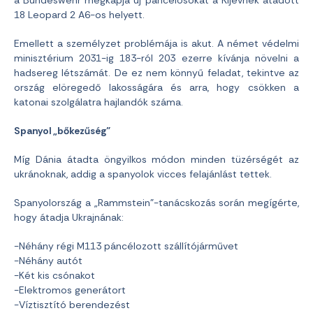
18 Leopard 2 A6-os helyett.
Emellett a személyzet problémája is akut. A német védelmi
minisztérium 2031-ig 183-ról 203 ezerre kívánja növelni a
hadsereg létszámát. De ez nem könnyű feladat, tekintve az
ország elöregedő lakosságára és arra, hogy csökken a
katonai szolgálatra hajlandók száma.
Spanyol „bőkezűség”
Míg Dánia átadta öngyilkos módon minden tüzérségét az
ukránoknak, addig a spanyolok vicces felajánlást tettek.
Spanyolország a „Rammstein”-tanácskozás során megígérte,
hogy átadja Ukrajnának:
-Néhány régi M113 páncélozott szállítójárművet
-Néhány autót
-Két kis csónakot
-Elektromos generátort
-Víztisztító berendezést