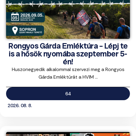
Rongyos Gárda Emléktúra – Lépj te
is a hősök nyomába szeptember 5-
én!
Huszonegyedik alkalommal szervezi meg a Rongyos
Gárda Emléktúrát a HVIM ...
64
2026. 08. 8.