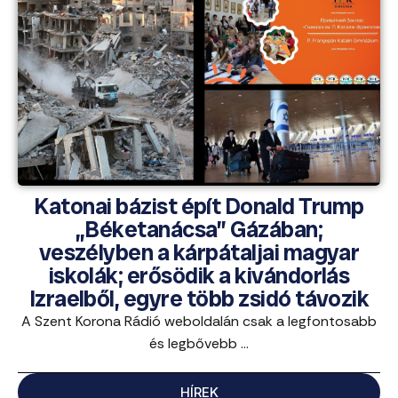
Katonai bázist épít Donald Trump
„Béketanácsa” Gázában;
veszélyben a kárpátaljai magyar
iskolák; erősödik a kivándorlás
Izraelből, egyre több zsidó távozik
A Szent Korona Rádió weboldalán csak a legfontosabb
és legbővebb ...
HÍREK