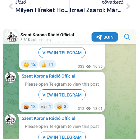
Előző
Következő
Milyen Híreket Hoztunk Le Az Elmúlt Napokban A Telegram-Csatornánkon? (2024.02.18-19.)
Izrael Zsarol: Március 10-Ig Megindítja A Támadását A Civilekkel Teli Rafah Ellen