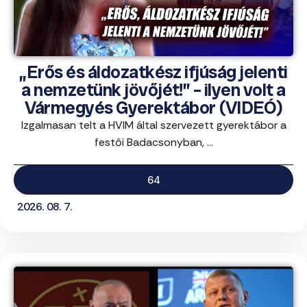
„Erős és áldozatkész ifjúság jelenti
a nemzetünk jövőjét!” – ilyen volt a
Vármegyés Gyerektábor (VIDEÓ)
Izgalmasan telt a HVIM által szervezett gyerektábor a
festői Badacsonyban, ...
64
2026. 08. 7.