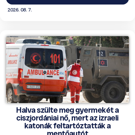
2026. 08. 7.
Halva szülte meg gyermekét a
ciszjordániai nő, mert az izraeli
katonák feltartóztatták a
mentőautót