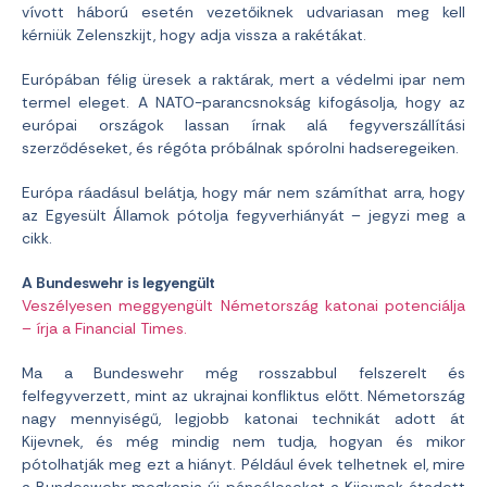
vívott háború esetén vezetőiknek udvariasan meg kell
kérniük Zelenszkijt, hogy adja vissza a rakétákat.
Európában félig üresek a raktárak, mert a védelmi ipar nem
termel eleget. A NATO-parancsnokság kifogásolja, hogy az
európai országok lassan írnak alá fegyverszállítási
szerződéseket, és régóta próbálnak spórolni hadseregeiken.
Európa ráadásul belátja, hogy már nem számíthat arra, hogy
az Egyesült Államok pótolja fegyverhiányát – jegyzi meg a
cikk.
A Bundeswehr is legyengült
Veszélyesen meggyengült Németország katonai potenciálja
– írja a Financial Times.
Ma a Bundeswehr még rosszabbul felszerelt és
felfegyverzett, mint az ukrajnai konfliktus előtt. Németország
nagy mennyiségű, legjobb katonai technikát adott át
Kijevnek, és még mindig nem tudja, hogyan és mikor
pótolhatják meg ezt a hiányt. Például évek telhetnek el, mire
a Bundeswehr megkapja új páncélosokat a Kijevnek átadott