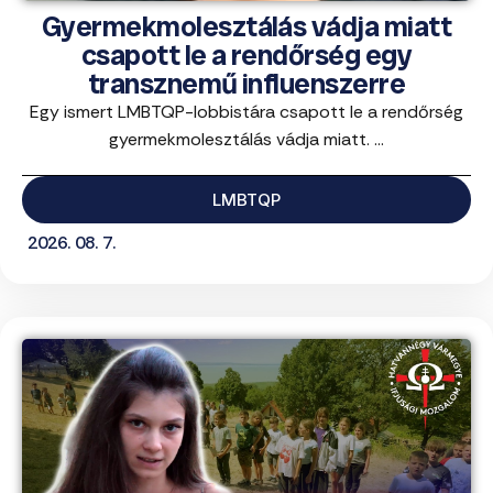
Gyermekmolesztálás vádja miatt
csapott le a rendőrség egy
transznemű influenszerre
Egy ismert LMBTQP-lobbistára csapott le a rendőrség
gyermekmolesztálás vádja miatt. ...
LMBTQP
2026. 08. 7.