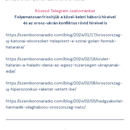
Kövesd Telegram csatornánkat
Folyamatosan frissítjük a közel-keleti háború híreivel
és az orosz-ukrán konfliktus rövid híreivel is
https://szentkoronaradio.com/blog/2024/01/17/oroszorszag-
uj-katonai-eloorsoket-telepitett-a-sziriai-golan-fennsik-
hataraira/
https://szentkoronaradio.com/blog/2024/02/18/orulet-
hataran-a-halado-dania-az-egesz-tuzerseget-ukrajnanak-
adja/
https://szentkoronaradio.com/blog/2024/02/08/oroszorszag-
uj-hiperszonikus-raketat-vetett-be/
https://szentkoronaradio.com/blog/2024/02/05/hadgyakorlat-
harmadik-vilaghaboru-oroszorszag-nato/