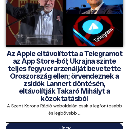
Az Apple eltávolította a Telegramot
az App Store-ból; Ukrajna szinte
teljes fegyverarzenálját bevetette
Oroszország ellen; örvendeznek a
zsidók Lannert döntésén,
eltávolítják Takaró Mihályt a
közoktatásból
A Szent Korona Rádió weboldalán csak a legfontosabb
és legbővebb ...
HÍREK