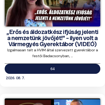
„Erős és áldozatkész ifjúság jelenti
a nemzetünk jövőjét!” – ilyen volt a
Vármegyés Gyerektábor (VIDEÓ)
Izgalmasan telt a HVIM által szervezett gyerektábor a
festői Badacsonyban, ...
64
2026. 08. 7.