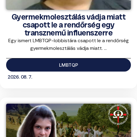
Gyermekmolesztálás vádja miatt
csapott le a rendőrség egy
transznemű influenszerre
Egy ismert LMBTQP-lobbistára csapott le a rendőrség
gyermekmolesztálás vádja miatt. ...
LMBTQP
2026. 08. 7.