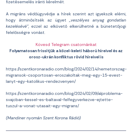
fizetésemelés iránti kérelmét.
A migráns védőügyvédje a hírek szerint azt igyekszik elérni,
hogy átminősítsék az ügyet
„veszélyes anyag gondatlan
kezelésévé”
, ezzel az elkövető elkerülhetné a bünetetőjogi
felelősségre vonást.
Kövesd Telegram csatornánkat
Folyamatosan frissítjük a közel-keleti háború híreivel és az
orosz-ukrán konfliktus rövid híreivel is
https://szentkoronaradio.com/blog/2024/02/14/nemetorszag-
migransok-csoportosan-eroszakoltak-meg-egy-15-evest-
lanyt-egy-katolikus-rendezvenyen/
https://szentkoronaradio.com/blog/2024/02/09/alproblema-
svajcban-kessel-es-baltaval-felfegyverkezve-ejtette-
tuszul-a-vonat-utasait-egy-migrans/
(Mandiner
nyomán Szent Korona Rádió)