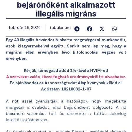
bejárónőként alkalmazott
illegális migráns
február 16, 2024
tabularium
Egy 40 illegális bevándorló akarta megmérgezni munkaadóit,
azok kisgyermekeivel együtt. Senkit nem lep meg, hogy a
migráns ellen érvényben lévő kitoloncolási végzés volt
érvényben.
Kérjük, támogasd adód 1%-ával a HVIM-et!
A szervezet valós, kézzelfogható eredményeiről itt olvashatsz.
Felajánlásodat az Azonosságtudat Alapítványnak küldd el!
Adószám: 18218082-1-07
A nőt azzal gyanúsítják a hatóságok, hogy megakarta
mérgezni a családot, ahol bejárónőként dolgozott. A nő
beismerő vallomást tett és elismerte a tettét. Jelenleg
letartóztatásban van.
Az ügyészek szerint a Levallois-Perret-i családnál dolgozó