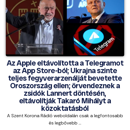
Az Apple eltávolította a Telegramot
az App Store-ból; Ukrajna szinte
teljes fegyverarzenálját bevetette
Oroszország ellen; örvendeznek a
zsidók Lannert döntésén,
eltávolítják Takaró Mihályt a
közoktatásból
A Szent Korona Rádió weboldalán csak a legfontosabb
és legbővebb ...