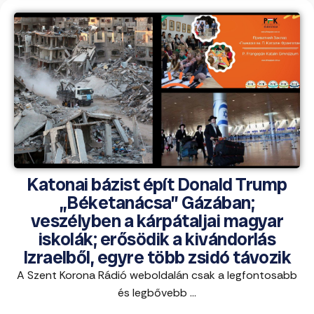
Katonai bázist épít Donald Trump
„Béketanácsa” Gázában;
veszélyben a kárpátaljai magyar
iskolák; erősödik a kivándorlás
Izraelből, egyre több zsidó távozik
A Szent Korona Rádió weboldalán csak a legfontosabb
és legbővebb ...