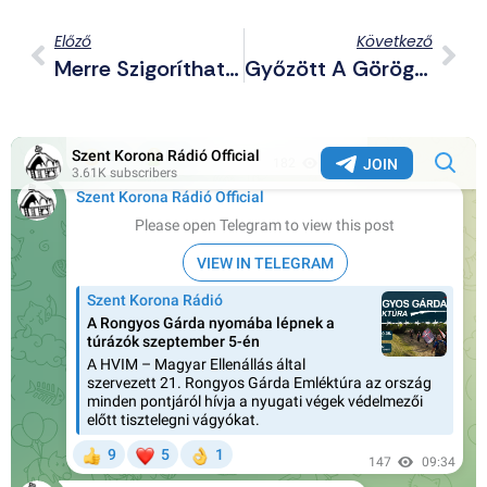
Előző
Következő
Merre Szigoríthatják A Gyermekvédelmi Törvényt?
Győzött A Görög LMBTQP-Lobbi – Homoszexuális Házasságra És Örökbefogadásra Is Van Már Lehetőség