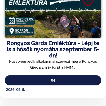
Rongyos Gárda Emléktúra – Lépj te
is a hősök nyomába szeptember 5-
én!
Huszonegyedik alkalommal szervezi meg a Rongyos
Gárda Emléktúrát a HVIM ...
64
2026. 08. 8.