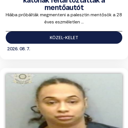
katonák feltartóztatták a
mentőautót
Hiába próbálták megmenteni a palesztin mentősök a 28
éves eszméletlen ...
KÖZEL-KELET
2026. 08. 7.