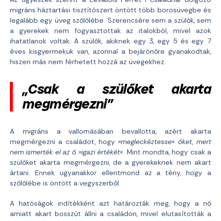
migráns háztartási tisztítószert öntött több borosüvegbe és
legalább egy üveg szőlőlébe. Szerencsére sem a szülők, sem
a gyerekek nem fogyasztottak az italokból, mivel azok
ihatatlanok voltak. A szülők, akiknek egy 3, egy 5 és egy 7
éves kisgyermekük van, azonnal a bejárónőre gyanakodtak,
hiszen más nem férhetett hozzá az üvegekhez.
„Csak a szülőket akarta
megmérgezni”
A migráns a vallomásában bevallotta, azért akarta
megmérgezni a családot, hogy
»megleckéztesse« őket, mert
nem ismerték el az ő »igazi értékét«.
Mint mondta, hogy csak a
szülőket akarta megmérgezni, de a gyerekeknek nem akart
ártani. Ennek ugyanakkor ellentmond az a tény, hogy a
szőlőlébe is öntött a vegyszerből.
A hatóságok indítékként azt határozták meg, hogy a nő
amiatt akart bosszút állni a családon, mivel elutasították a