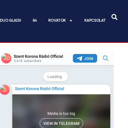
DUO GLADII
64
ROVATOK
KAPCSOLAT