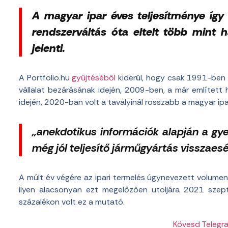
A magyar ipar éves teljesítménye így
rendszerváltás óta eltelt több mint
jelenti.
A Portfolio.hu
gyűjtéséből
kiderül, hogy csak 1991-ben 
vállalat bezárásának idején, 2009-ben, a már említett hi
idején, 2020-ban volt a tavalyinál rosszabb a magyar ipar t
„anekdotikus információk alapján a gye
még jól teljesítő járműgyártás visszaes
A múlt év végére az ipari termelés úgynevezett volume
ilyen alacsonyan ezt megelőzően utoljára 2021 sz
százalékon volt ez a mutató.
Kövesd Telegr