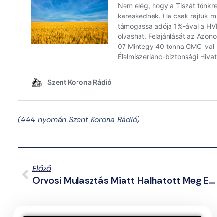
(444
nyomán Szent Korona Rádió)
Előző
Orvosi Mulasztás Miatt Halhatott Meg Egy 13 Éves Nagyecsedi Kislány