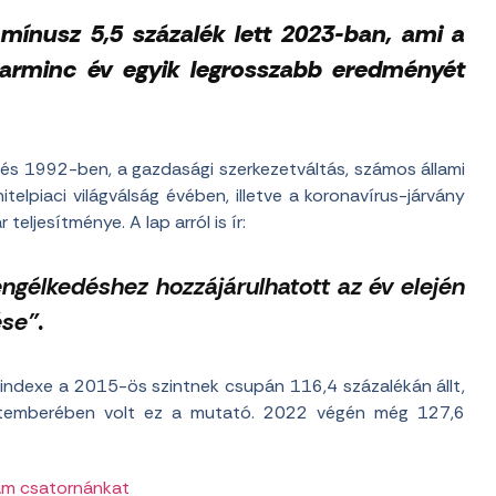
 mínusz 5,5 százalék lett 2023-ban, ami a
 harminc év egyik legrosszabb eredményét
és 1992-ben, a gazdasági szerkezetváltás, számos állami
telpiaci világválság évében, illetve a koronavírus-járvány
eljesítménye. A lap arról is ír:
ngélkedéshez hozzájárulhatott az év elején
ése”.
nindexe a 2015-ös szintnek csupán 116,4 százalékán állt,
eptemberében volt ez a mutató. 2022 végén még 127,6
am csatornánkat