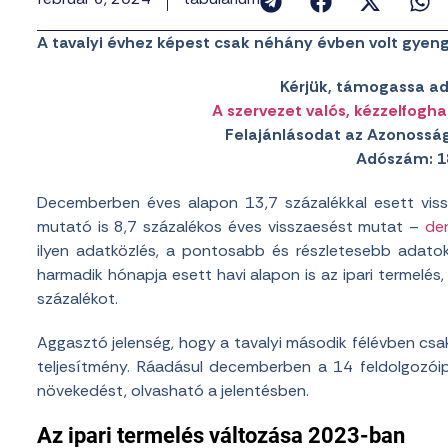
A tavalyi évhez képest csak néhány évben volt gyen
Kérjük, támogassa ad
A szervezet valós, kézzelfogha
Felajánlásodat az Azonosság
Adószám: 1
Decemberben éves alapon 13,7 százalékkal esett viss
mutató is 8,7 százalékos éves visszaesést mutat –
der
ilyen adatközlés, a pontosabb és részletesebb adato
harmadik hónapja esett havi alapon is az ipari termelé
százalékot.
Aggasztó jelenség, hogy a tavalyi második félévben csak
teljesítmény. Ráadásul decemberben a 14 feldolgozói
növekedést, olvasható a jelentésben.