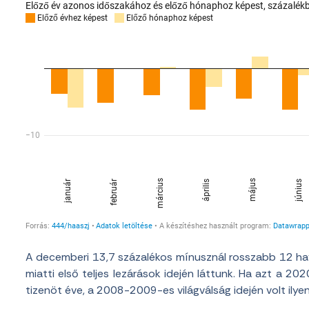
A decemberi 13,7 százalékos mínusznál rosszabb 12 hav
miatti első teljes lezárások idején láttunk. Ha azt a 2
tizenöt éve, a 2008-2009-es világválság idején volt ilyen