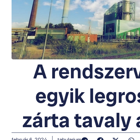
A rendszerv
egyik legr
zárta tavaly
február 6, 2024
tabularium