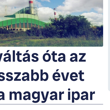
áltás óta az
osszabb évet
 a magyar ipar