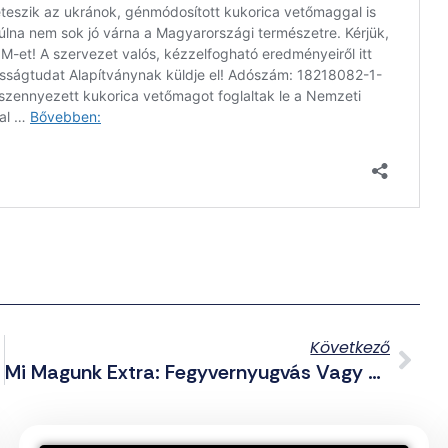
Következő
Mi Magunk Extra: Fegyvernyugvás Vagy Eszkaláció Várható A Közel-Keleten?