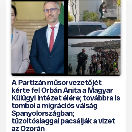
A Partizán műsorvezetőjét
kérte fel Orbán Anita a Magyar
Külügyi Intézet élére; továbbra is
tombol a migrációs válság
Spanyolországban;
tűzoltóslaggal pacsálják a vizet
az Ozorán