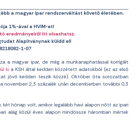
gébb a magyar ipar rendszerváltást követő életében.
ója 1%-ával a HVIM-et!
tó eredményeiről itt olvashatsz.
tudat Alapítványnak küldd el!
8218082-1-07
za a magyar ipar, de még a munkanaphatással korrigált
ül ki
a KSH által kedden közzétett adatokból (ez az első
kat jövő kedden teszik közzé). Október óta sorozatban
s, a novemberi 2,3 százalék után decemberben további 0,3
 két hónap volt, amikor legalább havi alapon nőtt az ipari
pari alág közül éves alapon mindössze háromban mértek