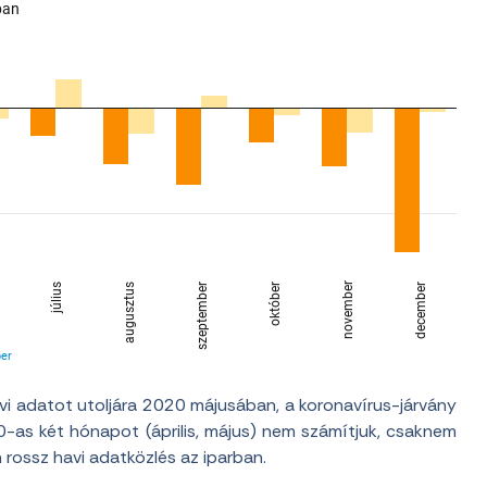
i adatot utoljára 2020 májusában, a koronavírus-járvány
020-as két hónapot (április, május) nem számítjuk, csaknem
 rossz havi adatközlés az iparban.