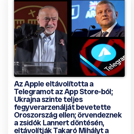
Az Apple eltávolította a
Telegramot az App Store-ból;
Ukrajna szinte teljes
fegyverarzenálját bevetette
Oroszország ellen; örvendeznek
a zsidók Lannert döntésén,
eltávolítják Takaró Mihályt a