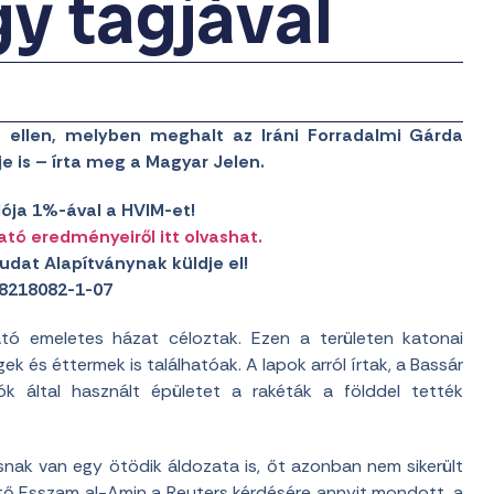
y tagjával
z ellen, melyben meghalt az Iráni Forradalmi Gárda
je is – írta meg a Magyar Jelen.
ója 1%-ával a HVIM-et!
ató eredményeiről itt olvashat.
udat Alapítványnak küldje el!
8218082-1-07
ató emeletes házat céloztak. Ezen a területen katonai
 és éttermek is találhatóak. A lapok arról írtak, a Bassár
k által használt épületet a rakéták a földdel tették
nak van egy ötödik áldozata is, őt azonban nem sikerült
tő Esszam al-Amin a Reuters kérdésére annyit mondott, a