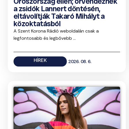
Oroszország ellen; örvendeznek
a zsidók Lannert döntésén,
eltávolítják Takaró Mihályt a
közoktatásból
A Szent Korona Rádió weboldalán csak a
legfontosabb és legbővebb ...
HÍREK
2026. 08. 6.