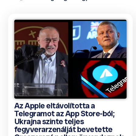
Az Apple eltávolította a
Telegramot az App Store-ból;
Ukrajna szinte teljes
fegyverarzenálját bevetette