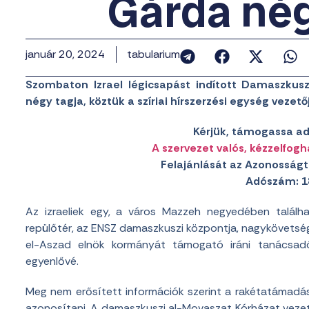
Gárda nég
január 20, 2024
tabularium
Szombaton Izrael légicsapást indított Damaszkus
négy tagja, köztük a szíriai hírszerzési egység vezető
Kérjük, támogassa ad
A szervezet valós, kézzelfogh
Felajánlását az Azonosságt
Adószám: 1
Az izraeliek egy, a város Mazzeh negyedében találh
repülőtér, az ENSZ damaszkuszi központja, nagykövetségek
el-Aszad elnök kormányát támogató iráni tanácsadó
egyenlővé.
Meg nem erősített információk szerint a rakétatámadás
azonosítani. A damaszkuszi al-Movaszat Kórházat veze