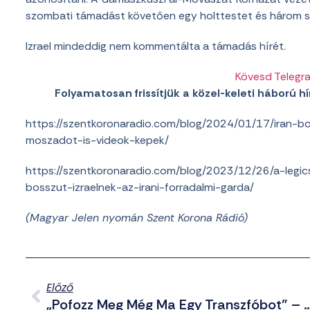
szombati támadást követően egy holttestet és három seb
Izrael mindeddig nem kommentálta a támadás hírét.
Kövesd Telegr
Folyamatosan frissítjük a közel-keleti háború hír
https://szentkoronaradio.com/blog/2024/01/17/iran-bos
moszadot-is-videok-kepek/
https://szentkoronaradio.com/blog/2023/12/26/a-legi
bosszut-izraelnek-az-irani-forradalmi-garda/
(Magyar Jelen nyomán Szent Korona Rádió)
Előző
„Pofozz Meg Még Ma Egy Transzfóbot” – Erőszakra Buzdí