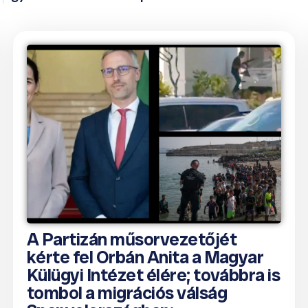
A Partizán műsorvezetőjét
kérte fel Orbán Anita a Magyar
Külügyi Intézet élére; továbbra is
tombol a migrációs válság