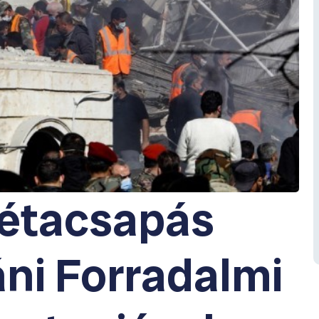
akétacsapás
áni Forradalmi