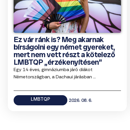
Ez vár ránk is? Meg akarnak
bírságolni egy német gyereket,
mert nem vett részt a kötelező
LMBTQP „érzékenyítésen”
Egy 14 éves, gimnáziumba járó diákot
Németországban, a Dachaui járásban ...
LMBTQP
2026. 08. 6.