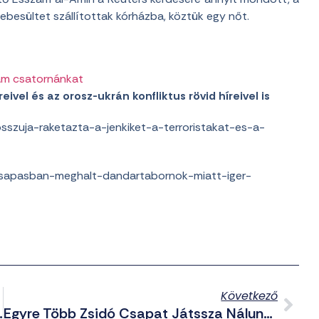
esültet szállítottak kórházba, köztük egy nőt.
am csatornánkat
eivel és az orosz-ukrán konfliktus rövid híreivel is
szuja-raketazta-a-jenkiket-a-terroristakat-es-a-
csapasban-meghalt-dandartabornok-miatt-iger-
Következő
t Az Extratoleráns Libsi
Egyre Több Zsidó Csapat Játssza Nálunk A Hazai Meccseit