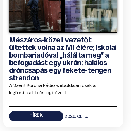
Mészáros-közeli vezetőt
ültettek volna az M1 élére; iskolai
bombariadóval „hálálta meg” a
befogadást egy ukrán; halálos
dróncsapás egy fekete-tengeri
strandon
A Szent Korona Rádió weboldalán csak a
legfontosabb és legbővebb ...
HÍREK
2026. 08. 5.